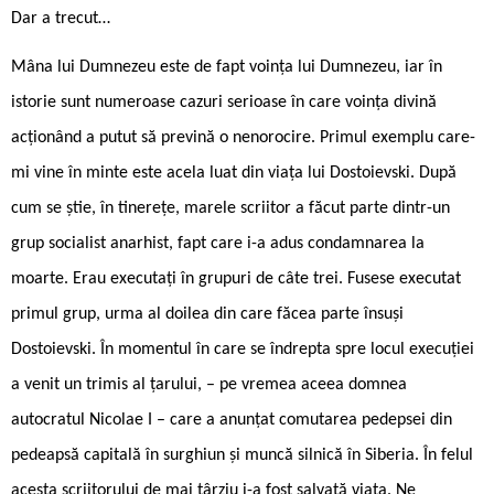
Dar a trecut…
Mâna lui Dumnezeu este de fapt voința lui Dumnezeu, iar în
istorie sunt numeroase cazuri serioase în care voința divină
acționând a putut să prevină o nenorocire. Primul exemplu care-
mi vine în minte este acela luat din viața lui Dostoievski. După
cum se știe, în tinerețe, marele scriitor a făcut parte dintr-un
grup socialist anarhist, fapt care i-a adus condamnarea la
moarte. Erau executați în grupuri de câte trei. Fusese executat
primul grup, urma al doilea din care făcea parte însuși
Dostoievski. În momentul în care se îndrepta spre locul execuției
a venit un trimis al țarului, – pe vremea aceea domnea
autocratul Nicolae I – care a anunțat comutarea pedepsei din
pedeapsă capitală în surghiun și muncă silnică în Siberia. În felul
acesta scriitorului de mai târziu i-a fost salvată viața. Ne