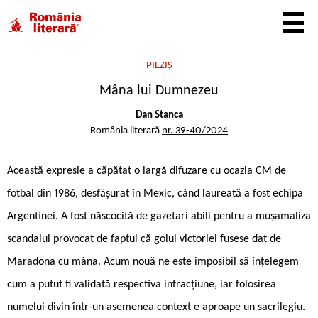
PIEZIȘ
Mâna lui Dumnezeu
Dan Stanca
România literară
nr. 39-40/2024
Această expresie a căpătat o largă difuzare cu ocazia CM de
fotbal din 1986, desfășurat în Mexic, când laureată a fost echipa
Argentinei. A fost născocită de gazetari abili pentru a mușamaliza
scandalul provocat de faptul că golul victoriei fusese dat de
Maradona cu mâna. Acum nouă ne este imposibil să înțelegem
cum a putut fi validată respectiva infracțiune, iar folosirea
numelui divin într-un asemenea context e aproape un sacrilegiu.