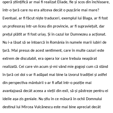
operă științifică ar mai fi realizat Eliade, fie și scos din închisoare,
într-o țară care nu era altceva decât o pușcărie mai mare?
Eventual, ar fi făcut niște traduceri, exemplul lui Blaga, ar fi fost
un profesoraș într-un liceu din provincie, ar fi supraviețuit, dar
prețul plătit ar fi fost uriaș. Și în cazul lor Dumnezeu a acționat.
Nu i-a lăsat să se întoarcă în România în numele marii iubiri de
țară. Mai presus de acest sentiment, care în multe cazuri este
extrem de discutabil, era opera lor care trebuia neapărat
realizată. Cei care vin acum și-mi vând mie gogoși cum că stând
în țară cei doi s-ar fi adăpat mai bine la izvorul tradiției și astfel
din perspectiva mântuirii s-ar fi aflat într-o poziție mai
avantajoasă decât aceea a vieții din exil, să-și păstreze pentru ei
ideile așa-zis geniale. Nu știu în ce măsură în ochii Domnului
destinul lui Mircea Vulcănescu este mai bine apreciat decât