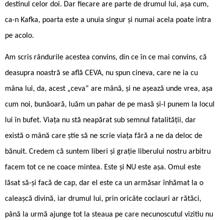
destinul celor doi. Dar fiecare are parte de drumul lui, așa cum,
ca-n Kafka, poarta este a unuia singur și numai acela poate intra
pe acolo.
Am scris rândurile acestea convins, din ce în ce mai convins, că
deasupra noastră se află CEVA, nu spun cineva, care ne ia cu
mâna lui, da, acest „ceva“ are mână, și ne așează unde vrea, așa
cum noi, bunăoară, luăm un pahar de pe masă și-l punem la locul
lui în bufet. Viața nu stă neapărat sub semnul fatalității, dar
există o mână care știe să ne scrie viața fără a ne da deloc de
bănuit. Credem că suntem liberi și grație liberului nostru arbitru
facem tot ce ne coace mintea. Este și NU este așa. Omul este
lăsat să-și facă de cap, dar el este ca un armăsar înhămat la o
caleașcă divină, iar drumul lui, prin oricâte coclauri ar rătăci,
până la urmă ajunge tot la steaua pe care necunoscutul vizitiu nu