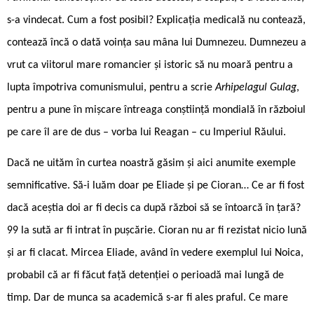
s-a vindecat. Cum a fost posibil? Explicația medicală nu contează,
contează încă o dată voința sau mâna lui Dumnezeu. Dumnezeu a
vrut ca viitorul mare romancier și istoric să nu moară pentru a
lupta împotriva comunismului, pentru a scrie
Arhipelagul Gulag
,
pentru a pune în mișcare întreaga conștiință mondială în războiul
pe care îl are de dus – vorba lui Reagan – cu Imperiul Răului.
Dacă ne uităm în curtea noastră găsim și aici anumite exemple
semnificative. Să-i luăm doar pe Eliade și pe Cioran… Ce ar fi fost
dacă aceștia doi ar fi decis ca după război să se întoarcă în țară?
99 la sută ar fi intrat în pușcărie. Cioran nu ar fi rezistat nicio lună
și ar fi clacat. Mircea Eliade, având în vedere exemplul lui Noica,
probabil că ar fi făcut față detenției o perioadă mai lungă de
timp. Dar de munca sa academică s-ar fi ales praful. Ce mare