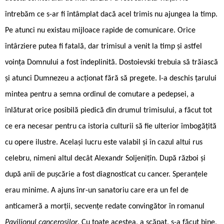
întrebăm ce s-ar fi întâmplat dacă acel trimis nu ajungea la timp.
Pe atunci nu existau mijloace rapide de comunicare. Orice
întârziere putea fi fatală, dar trimisul a venit la timp și astfel
voința Domnului a fost îndeplinită. Dostoievski trebuia să trăiască
și atunci Dumnezeu a acționat fără să pregete. I-a deschis țarului
mintea pentru a semna ordinul de comutare a pedepsei, a
înlăturat orice posibilă piedică din drumul trimisului, a făcut tot
ce era necesar pentru ca istoria culturii să fie ulterior îmbogățită
cu opere ilustre. Același lucru este valabil și în cazul altui rus
celebru, nimeni altul decât Alexandr Soljenițîn. După război și
după anii de pușcărie a fost diagnosticat cu cancer. Speranțele
erau minime. A ajuns înr-un sanatoriu care era un fel de
anticameră a morții, secvențe redate convingător în romanul
Pavilionul canceroșilor
. Cu toate acestea, a scăpat, s-a făcut bine,