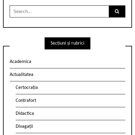
Search
for:
Secțiuni și rubrici
Academica
Actualitatea
Certocrația
Contrafort
Didactica
Divagații