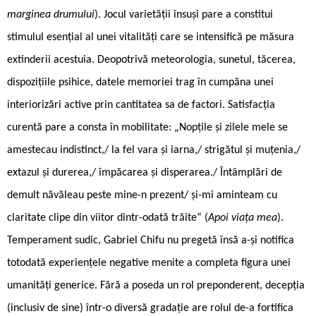
marginea drumului
). Jocul varietății însuși pare a constitui
stimulul esențial al unei vitalități care se intensifică pe măsura
extinderii acestuia. Deopotrivă meteorologia, sunetul, tăcerea,
dispozițiile psihice, datele memoriei trag în cumpăna unei
interiorizări active prin cantitatea sa de factori. Satisfacția
curentă pare a consta în mobilitate: „Nopțile și zilele mele se
amestecau indistinct,/ la fel vara și iarna,/ strigătul și muțenia,/
extazul și durerea,/ împăcarea și disperarea./ Întâmplări de
demult năvăleau peste mine-n prezent/ și-mi aminteam cu
claritate clipe din viitor dintr-odată trăite“ (
Apoi viața mea
).
Temperament sudic, Gabriel Chifu nu pregetă însă a-și notifica
totodată experiențele negative menite a completa figura unei
umanități generice. Fără a poseda un rol preponderent, decepția
(inclusiv de sine) într-o diversă gradație are rolul de-a fortifica