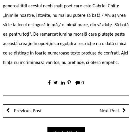
generozității acestui neobișnuit poet care este Gabriel Chifu:
„Inimile noastre, istovite, nu mai au putere să bată./ Ah, aș vrea
să le ia locul o singură inimă,/ o inimă mare, din văzduh/. Să bată
ea pentru toți“. De remarcat lumina morală care plutește peste
această creație în opoziție cu egolatra restricție nu o dată cinică
ce se distinge în foarte numeroase texte produse de confrați. Aici
ființa nu incriminează vanitos, nu pretinde, ci oferă empatic.
0
Previous Post
Next Post