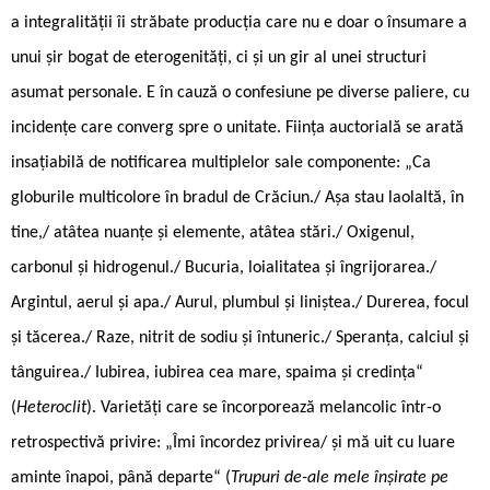
a integralității îi străbate producția care nu e doar o însumare a
unui șir bogat de eterogenități, ci și un gir al unei structuri
asumat personale. E în cauză o confesiune pe diverse paliere, cu
incidențe care converg spre o unitate. Ființa auctorială se arată
insațiabilă de notificarea multiplelor sale componente: „Ca
globurile multicolore în bradul de Crăciun./ Așa stau laolaltă, în
tine,/ atâtea nuanțe și elemente, atâtea stări./ Oxigenul,
carbonul și hidrogenul./ Bucuria, loialitatea și îngrijorarea./
Argintul, aerul și apa./ Aurul, plumbul și liniștea./ Durerea, focul
și tăcerea./ Raze, nitrit de sodiu și întuneric./ Speranța, calciul și
tânguirea./ Iubirea, iubirea cea mare, spaima și credința“
(
Heteroclit
). Varietăți care se încorporează melancolic într-o
retrospectivă privire: „Îmi încordez privirea/ și mă uit cu luare
aminte înapoi, până departe“ (
Trupuri de-ale mele înșirate pe