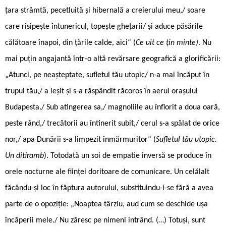
țara strâmtă, pecetluită și hibernală a creierului meu,/ soare
care risipește întunericul, topește ghețarii/ și aduce păsările
călătoare înapoi, din țările calde, aici“ (
Ce uit ce țin minte)
. Nu
mai puțin angajantă într-o altă revărsare geografică a glorificării:
„Atunci, pe neașteptate, sufletul tău utopic/ n-a mai încăput în
trupul tău,/ a ieșit și s-a răspândit răcoros în aerul orașului
Budapesta./ Sub atingerea sa,/ magnoliile au înflorit a doua oară,
peste rând,/ trecătorii au întinerit subit,/ cerul s-a spălat de orice
nor,/ apa Dunării s-a limpezit înmărmuritor“ (
Sufletul tău utopic.
Un ditiramb
). Totodată un soi de empatie inversă se produce în
orele nocturne ale ființei doritoare de comunicare. Un celălalt
făcându-și loc în făptura autorului, substituindu-i-se fără a avea
parte de o opoziție: „Noaptea târziu, aud cum se deschide ușa
încăperii mele./ Nu zăresc pe nimeni intrând. (…) Totuși, sunt