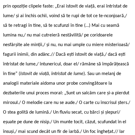
prin opoziție clipele faste: „Erai istovit de viață, erai întristat de
lume/ și ai închis ochii, voind să te rupi de tot ce te-nconjoară,/
să te retragi în tine, să te scufunzi în tine (…) Mai cu seamă
lumina nu,/ nu mai cutreieră nestăvilită/ pe coridoarele
nesfârșite ale minții,/ și nu, nu mai umple cu miere misterioasă/
fagurii inimii, din adânc.// Dacă ești istovit de viață,/ dacă ești
întristat de lume,/ întunericul, doar el/ rămâne să împărățească
în tine“ (
Istovit de viață, întristat de lume
). Sau un melanj de
analogii materiale aidoma unor probe convingătoare la
dezbaterile unui proces moral: „Sunt un salcâm care și-a pierdut
mirosul./ O melodie care nu se aude./ O carte cu înscrisul șters./
O stea golită de lumină./ Un fluviu secat, cu bărci și șlepuri/
eșuate pe dune de nisip./ Un munte tocit, căzut, scufundat în el
însuși,/ mai scund decât un fir de iarbă./ Un foc înghețat.// Iar