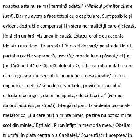
noaptea asta nu se mai termină odată!“ (
Nimicul primitor dintre
lumi
). Dar nu avem a face totuși cu o capitulare. Sunt posibile și
evident dezirabile compensații în sfera normalității care dictează,
fie și din umbră, viziunea în cauză. Extazul erotic cu accente
idolatru estetice: „Te-am zărit într-o zi de vară/ pe strada Unirii,
purtai o rochie vaporoasă, ușoară,/ practic tu nu pășeai,/ ci jur,
jur, fără putință de tăgadă pluteai./ O, și brusc mi-am dat seama
că ești greșită,/ în sensul de neomenesc-desăvârșită:/ ai arce,
unghiuri, simetrii,/ și unduiri, zâmbete, priviri, melancolii/
calculate de îngeri, de ei închipuite,/ de ei făurite.“ (
Femeie
tânără întâlnită pe stradă
). Mergând până la violența pasional-
metaforică: „Eu care nu țin minte nimic, pe tine nu pot să mi te
scot din minte,/ Ești aici. Piron înfipt în memoria mea./ Obelisc
triumfal în piața centrală a Capitalei./ Soare răsărit noaptea/ în