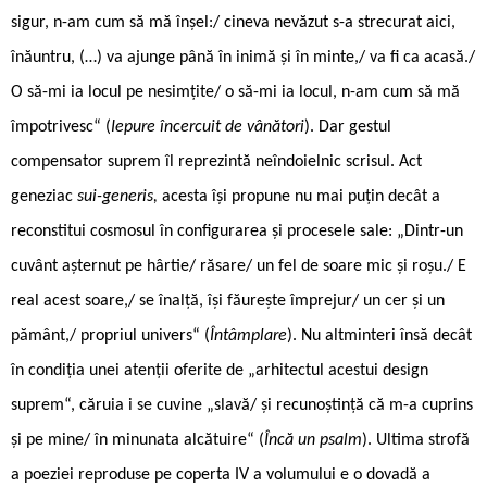
sigur, n-am cum să mă înșel:/ cineva nevăzut s-a strecurat aici,
înăuntru, (…) va ajunge până în inimă și în minte,/ va fi ca acasă./
O să-mi ia locul pe nesimțite/ o să-mi ia locul, n-am cum să mă
împotrivesc“ (
Iepure încercuit de vânători
). Dar gestul
compensator suprem îl reprezintă neîndoielnic scrisul. Act
geneziac
sui-generis,
acesta își propune nu mai puțin decât a
reconstitui cosmosul în configurarea și procesele sale: „Dintr-un
cuvânt așternut pe hârtie/ răsare/ un fel de soare mic și roșu./ E
real acest soare,/ se înalță, își făurește împrejur/ un cer și un
pământ,/ propriul univers“ (
Întâmplare
). Nu altminteri însă decât
în condiția unei atenții oferite de „arhitectul acestui design
suprem“, căruia i se cuvine „slavă/ și recunoștință că m-a cuprins
și pe mine/ în minunata alcătuire“ (
Încă un psalm
). Ultima strofă
a poeziei reproduse pe coperta IV a volumului e o dovadă a