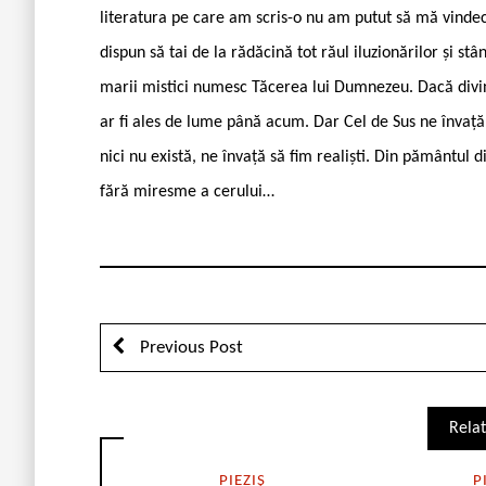
literatura pe care am scris-o nu am putut să mă vindec
dispun să tai de la rădăcină tot răul iluzionărilor și s
marii mistici numesc Tăcerea lui Dumnezeu. Dacă divinita
ar fi ales de lume până acum. Dar Cel de Sus ne învață
nici nu există, ne învață să fim realiști. Din pământul d
fără miresme a cerului…
Previous Post
Relat
PIEZIȘ
P