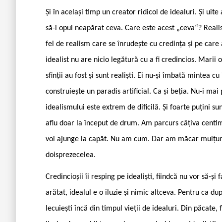
Și în același timp un creator ridicol de idealuri. Și uit
să-i opui neapărat ceva. Care este acest „ceva“? Realis
fel de realism care se înrudește cu credința și pe care 
idealist nu are nicio legătură cu a fi credincios. Marii
sfinții au fost și sunt realiști. Ei nu-și îmbată mintea cu 
construiește un paradis artificial. Ca și beția. Nu-i ma
idealismului este extrem de dificilă. Și foarte puțini s
aflu doar la început de drum. Am parcurs câțiva centi
voi ajunge la capăt. Nu am cum. Dar am măcar mulțumir
doisprezecelea.
Credincioșii îi resping pe idealiști, fiindcă nu vor să-ș
arătat, idealul e o iluzie și nimic altceva. Pentru ca 
lecuiești încă din timpul vieții de idealuri. Din păcate, 