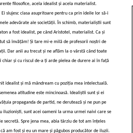
nte filosofice, acela idealist și acela materialist.
. Ei slujesc clasa asupritoare pentru ca prin ideile lor să-i
ele adevărate ale societății. În schimb, materialiștii sunt
on a fost idealist, pe când Aristotel, materialist. Ca și
t să învățăm! Și tare mi-e milă de profesorii noștri de
ii. Dar anii au trecut și ne aflăm la o vârstă când toate
 chiar și cu riscul de-a ți arde pielea de durere ai în față
nit idealist și mă mândream cu poziția mea intelectuală.
semenea atitudine este mincinoasă. Idealiștii sunt și ei
povățuia propaganda de partid, ne derutează și ne pun pe
 nu iluzioniști, sunt acei oameni la urma urmei naivi care se
le secretă. Spre jena mea, abia târziu de tot am înțeles
 că am fost și eu un mare și păgubos producător de iluzii.