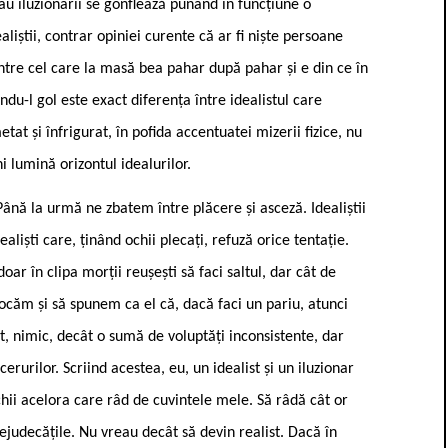
sau iluzionarii se gonflează punând în funcțiune o
iștii, contrar opiniei curente că ar fi niște persoane
ntre cel care la masă bea pahar după pahar și e din ce în
ndu-l gol este exact diferența între idealistul care
tat și înfrigurat, în pofida accentuatei mizerii fizice, nu
i lumină orizontul idealurilor.
 Până la urmă ne zbatem între plăcere și asceză. Idealiștii
liști care, ținând ochii plecați, refuză orice tentație.
r în clipa morții reușești să faci saltul, dar cât de
vocăm și să spunem ca el că, dacă faci un pariu, atunci
pt, nimic, decât o sumă de voluptăți inconsistente, dar
erurilor. Scriind acestea, eu, un idealist și un iluzionar
chii acelora care râd de cuvintele mele. Să râdă cât or
judecățile. Nu vreau decât să devin realist. Dacă în