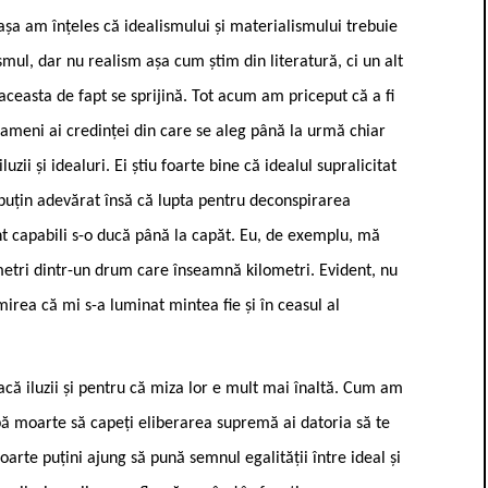
e așa am înțeles că idealismului și materialismului trebuie
mul, dar nu realism așa cum știm din literatură, ci un alt
aceasta de fapt se sprijină. Tot acum am priceput că a fi
 oameni ai credinței din care se aleg până la urmă chiar
iluzii și idealuri. Ei știu foarte bine că idealul supralicitat
i puțin adevărat însă că lupta pentru deconspirarea
unt capabili s-o ducă până la capăt. Eu, de exemplu, mă
metri dintr-un drum care înseamnă kilometri. Evident, nu
ea că mi s-a luminat mintea fie și în ceasul al
i facă iluzii și pentru că miza lor e mult mai înaltă. Cum am
după moarte să capeți eliberarea supremă ai datoria să te
foarte puțini ajung să pună semnul egalității între ideal și