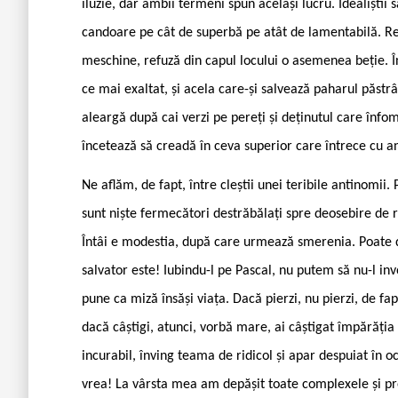
iluzie, dar ambii termeni spun același lucru. Idealiștii 
candoare pe cât de superbă pe atât de lamentabilă. Real
meschine, refuză din capul locului o asemenea beție. Î
ce mai exaltat, și acela care-și salvează paharul păstrâ
aleargă după cai verzi pe pereți și deținutul care înfome
încetează să creadă în ceva superior care întrece cu an
Ne aflăm, de fapt, între cleștii unei teribile antinomii.
sunt niște fermecători destrăbălați spre deosebire de rea
Întâi e modestia, după care urmează smerenia. Poate doa
salvator este! Iubindu-l pe Pascal, nu putem să nu-l in
pune ca miză însăși viața. Dacă pierzi, nu pierzi, de fa
dacă câștigi, atunci, vorbă mare, ai câștigat împărăția c
incurabil, înving teama de ridicol și apar despuiat în o
vrea! La vârsta mea am depășit toate complexele și pre