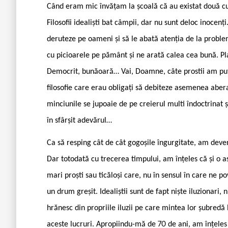
Când eram mic învățam la școală că au existat două cure
Filosofii idealiști bat câmpii, dar nu sunt deloc inocenți
deruteze pe oameni și să le abată atenția de la problem
cu picioarele pe pământ și ne arată calea cea bună. Plat
Democrit, bunăoară… Vai, Doamne, câte prostii am putu
filosofie care erau obligați să debiteze asemenea aberaț
minciunile se jupoaie de pe creierul multi îndoctrinat și
în sfârșit adevărul…
Ca să resping cât de cât gogoșile îngurgitate, am deve
Dar totodată cu trecerea timpului, am înțeles că și o a
mari proști sau ticăloși care, nu în sensul în care ne 
un drum greșit. Idealiștii sunt de fapt niște iluzionari,
hrănesc din propriile iluzii pe care mintea lor șubredă 
aceste lucruri. Apropiindu-mă de 70 de ani, am înțeles