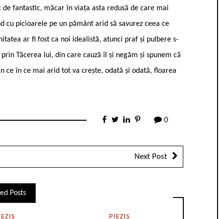
 de fantastic, măcar în viața asta redusă de care mai
tând cu picioarele pe un pământ arid să savurez ceea ce
tea ar fi fost ca noi idealistă, atunci praf și pulbere s-
 prin Tăcerea lui, din care cauză îl și negăm și spunem că
in ce în ce mai arid tot va crește, odată și odată, floarea
0
Next Post
ed Posts
IEZIȘ
PIEZIȘ