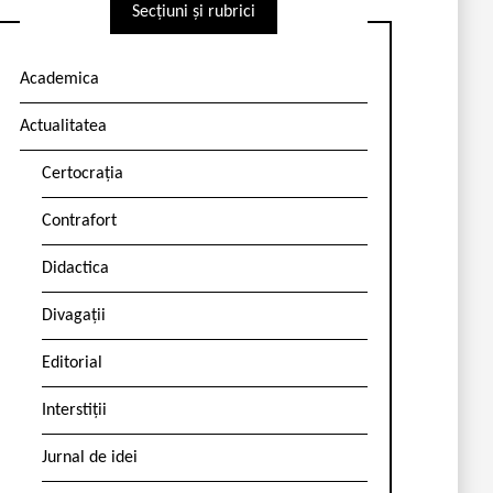
Secțiuni și rubrici
Academica
Actualitatea
Certocrația
Contrafort
Didactica
Divagații
Editorial
Interstiții
Jurnal de idei