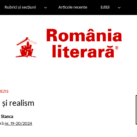
Rubrici și secțiuni
Articole recente
Ediții
IEZIȘ
 şi realism
 Stanca
ară
nr. 19-20/2024