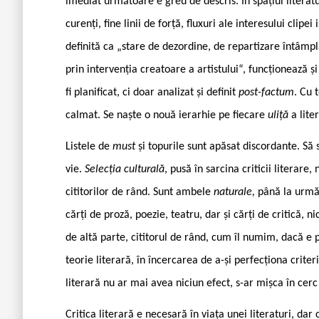
imediat următoare e greu de descris. În spațiul literatu
curenți, fine linii de forță, fluxuri ale interesului clipe
definită ca „stare de dezordine, de repartizare întâmp
prin intervenția creatoare a artistului“, funcționează și
fi planificat, ci doar analizat și definit
post-factum
. Cu 
calmat. Se naște o nouă ierarhie pe fiecare
uliță
a lite
Listele de
must
și topurile sunt apăsat discordante. Să 
vie.
Selecția culturală
, pusă în sarcina criticii literare,
cititorilor de rând. Sunt ambele
naturale,
până la urmă.
cărți de proză, poezie, teatru, dar și cărți de critică, n
de altă parte, cititorul de rând, cum îl numim, dacă e pa
teorie literară, în încercarea de a-și perfecționa criter
literară nu ar mai avea niciun efect, s-ar mișca în cerc 
Critica literară e necesară în viața unei literaturi, dar