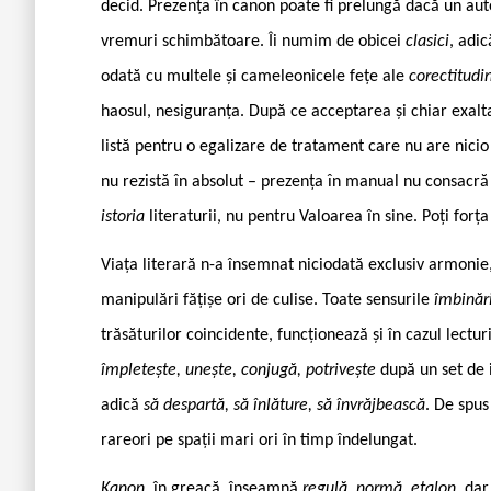
decid. Prezența în canon poate fi prelungă dacă un aut
vremuri schimbătoare. Îi numim de obicei
clasici
, adi
odată cu multele și cameleonicele fețe ale
corectitudin
haosul, nesiguranța. După ce acceptarea și chiar exal
listă pentru o egalizare de tratament care nu are nici
nu rezistă în absolut – prezența în manual nu consacră
istoria
literaturii, nu pentru Valoarea în sine. Poți forț
Viața literară n-a însemnat niciodată exclusiv armonie, 
manipulări fățișe ori de culise. Toate sensurile
îmbinări
trăsăturilor coincidente, funcționează și în cazul lecturii
împletește, unește, conjugă, potrivește
după un set de 
adică
să despartă, să înlăture, să învrăjbească
. De spus
rareori pe spații mari ori în timp îndelungat.
Kanon,
în greacă, înseamnă
regulă, normă, etalon
, dar