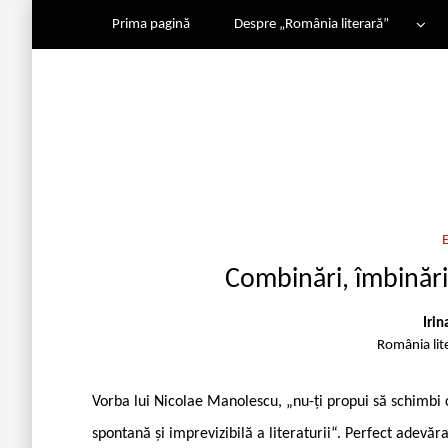
Prima pagină
Despre „România literară”
Combinări, îmbinări
Irin
România lit
Vorba lui Nicolae Manolescu, „nu-ți propui să schimbi ca
spontană și imprevizibilă a literaturii“. Perfect adevăr