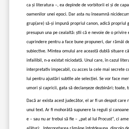
ca și literatura –, ea depinde de vorbitorii ei și de c
oamenilor unei epoci. Dar asta nu înseamnă nicidecum 
grup(are) să-și impună propriul canon, adică propriul g
presupun una pe cealaltă: știi că e nevoie de o privire
cuprindere pentru a face bune propuneri, dar rămâi desch
subiective. Mintea omului are această dublă situare c
infailibil, n-a existat niciodată. Unul care, în cazul liter
interpretativ impecabil, cu acces la cele mai secrete 
lui pentru ajustări subtile ale selecției. Se vor face m
umori și capricii, gata să declanșeze dezbinări; toate, 
Dacă ar exista acest judecător, el ar fi un despot care nu
unui text. Ar fi mohorâtă supunere la reguli și canoa
e – sau nu ar trebui să fie – „pat al lui Procust“, ci a
alături: „Interpretarea rămâne întotdeauna, dincolo de