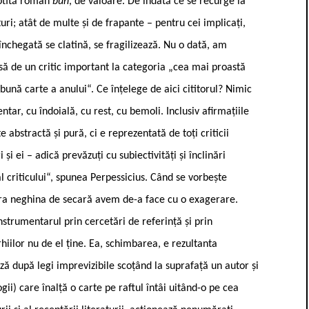
cotită roman
bun
, de valoare. De îndată ce se recurge la
țuri; atât de multe și de frapante – pentru cei implicați,
 închegată se clatină, se fragilizează. Nu o dată, am
isă de un critic important la categoria „cea mai proastă
 bună carte a anului“. Ce înțelege de aici cititorul? Nimic
ntar, cu îndoială, cu rest, cu bemoli. Inclusiv afirmațiile
te abstractă și pură, ci e reprezentată de toți criticii
ri și ei – adică prevăzuți cu subiectivități și înclinări
 criticului“, spunea Perpessicius. Când se vorbește
para neghina de secară avem de-a face cu o exagerare.
nstrumentarul prin cercetări de referință și prin
hiilor nu de el ține. Ea, schimbarea, e rezultanta
ză după legi imprevizibile scoțând la suprafață un autor și
ii) care înalță o carte pe raftul întâi uitând-o pe cea