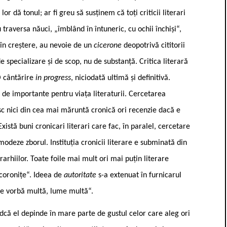
 lor dă tonul; ar fi greu să susținem că toți criticii literari
traversa năuci, „îmblând în întuneric, cu ochii închiși“,
 în creștere, au nevoie de un
cicerone
deopotrivă cititorii
 de specializare și de scop, nu de substanță. Critica literară
O cântărire
in progress
, niciodată ultimă și definitivă.
el de importante pentru viața literaturii. Cercetarea
esc nici din cea mai măruntă cronică ori recenzie dacă e
Există buni cronicari literari care fac, în paralel, cercetare
omodeze zborul. Instituția cronicii literare e subminată din
arhiilor. Toate foile mai mult ori mai puțin literare
„coronițe“. Ideea de
autoritate
s-a extenuat în furnicarul
 De vorbă multă, lume multă“.
indcă el depinde în mare parte de gustul celor care aleg ori