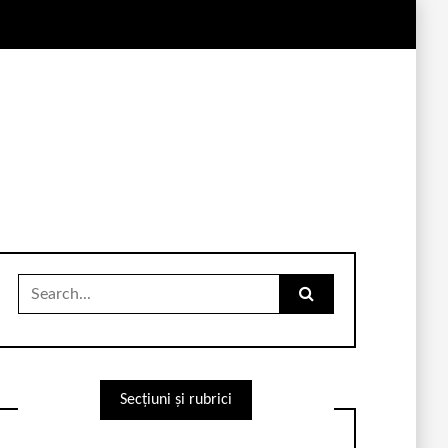
Search
for:
Secțiuni și rubrici