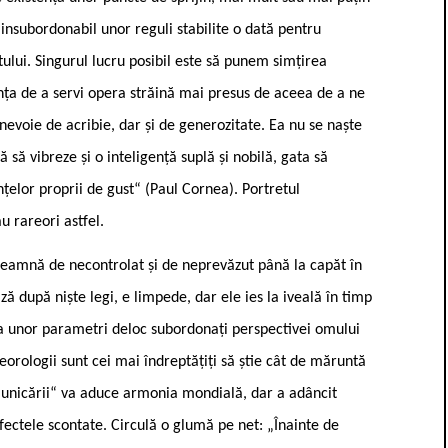
, insubordonabil unor reguli stabilite o dată pentru
tului. Singurul lucru posibil este să punem simțirea
nța de a servi opera străină mai presus de aceea de a ne
evoie de acribie, dar și de generozitate. Ea nu se naște
lă să vibreze și o inteligență suplă și nobilă, gata să
țelor proprii de gust“ (Paul Cornea). Portretul
u rareori astfel.
seamnă de necontrolat și de neprevăzut până la capăt în
ză după niște legi, e limpede, dar ele ies la iveală în timp
ția unor parametri deloc subordonați perspectivei omului
rologii sunt cei mai îndreptățiți să știe cât de măruntă
unicării“ va aduce armonia mondială, dar a adâncit
efectele scontate. Circulă o glumă pe net: „Înainte de