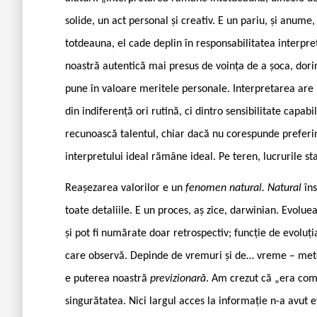
solide, un act personal și creativ. E un pariu, și anume
totdeauna, el cade deplin în responsabilitatea interpre
noastră autentică mai presus de voința de a șoca, dori
pune în valoare meritele personale. Interpretarea are n
din indiferență ori rutină, ci dintro sensibilitate capabi
recunoască talentul, chiar dacă nu corespunde preferin
interpretului ideal rămâne ideal. Pe teren, lucrurile sta
Reașezarea valorilor e un
fenomen natural. Natural
în
toate detaliile. E un proces, aș zice, darwinian. Evoluea
și pot fi numărate doar retrospectiv; funcție de evolu
care observă. Depinde de vremuri și de… vreme – meteo
e puterea noastră
previzionară
. Am crezut că „era com
singurătatea. Nici largul acces la informație n-a avut 