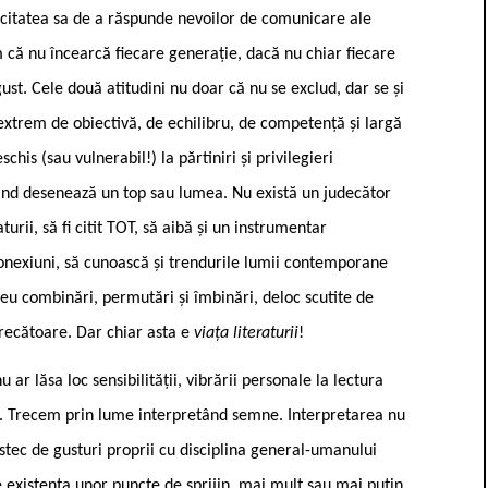
apacitatea sa de a răspunde nevoilor de comunicare ale
că nu încearcă fiecare generație, dacă nu chiar fiecare
ust. Cele două atitudini nu doar că nu se exclud, dar se și
 extrem de obiectivă, de echilibru, de competență și largă
is (sau vulnerabil!) la părtiniri și privilegieri
ând desenează un top sau lumea. Nu există un judecător
aturii, să fi citit TOT, să aibă și un instrumentar
conexiuni, să cunoască și trendurile lumii contemporane
ereu combinări, permutări și îmbinări, deloc scutite de
trecătoare. Dar chiar asta e
viața literaturii
!
 ar lăsa loc sensibilității, vibrării personale la lectura
ne. Trecem prin lume interpretând semne. Interpretarea nu
mestec de gusturi proprii cu disciplina general-umanului
 existența unor puncte de sprijin, mai mult sau mai puțin