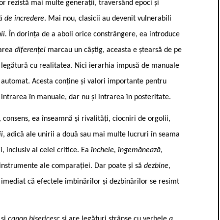
or rezistă mai multe generații, traversând epoci și
că
de încredere
. Mai nou, clasicii au devenit vulnerabili
ii.
În dorința de a aboli orice constrângere, ea introduce
tarea
diferenței
marcau un câștig, aceasta e ștearsă de pe
o legătură cu realitatea. Nici ierarhia impusă de manuale
 automat. Acesta conține și valori importante pentru
a intrarea în manuale, dar nu și intrarea în posteritate.
consens, ea înseamnă și rivalități, ciocniri de orgolii,
i
, adică ale unirii a două sau mai multe lucruri în seama
, inclusiv al celei critice. Ea
încheie, îngemănează,
instrumente ale comparației. Dar poate și să
dezbine
,
 imediat că efectele îmbinărilor și dezbinărilor se resimt
 și
canon bisericesc
și are legături strânse cu verbele
a