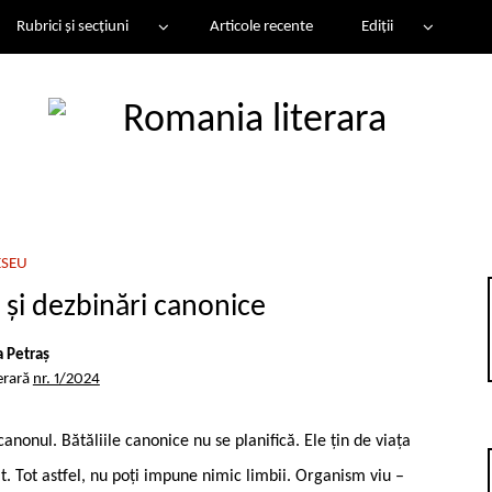
Rubrici și secțiuni
Articole recente
Ediții
ESEU
 și dezbinări canonice
a Petraș
erară
nr. 1/2024
nonul. Bătăliile canonice nu se planifică. Ele țin de viața
at. Tot astfel, nu poți impune nimic limbii. Organism viu –