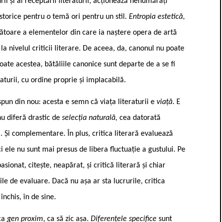
rii și al receptării literaturii, acționează nenumărați
i istorice pentru o temă ori pentru un stil.
Entropia estetică
,
lătoare a elementelor din care ia naștere opera de artă
 la nivelul criticii literare. De aceea, da, canonul nu poate
toate acestea, bătăliile canonice sunt departe de a se fi
raturii, cu ordine proprie și implacabilă.
spun din nou: acesta e semn că viața literaturii e
viață
. E
 nu diferă drastic de
selecția naturală,
cea datorată
 Și complementare. În plus, critica literară evaluează
ici ele nu sunt mai presus de libera fluctuație a gustului. Pe
sionat, citește, neapărat, și critică literară și chiar
iile de evaluare. Dacă nu așa ar sta lucrurile, critica
închis, în de sine.
 ca
gen proxim
, ca să zic așa.
Diferențele specifice
sunt