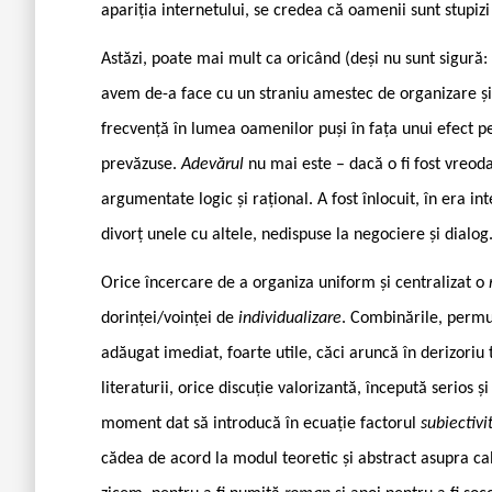
apariția internetului, se credea că oamenii sunt stupizi 
Astăzi, poate mai mult ca oricând (deși nu sunt sigură: v
avem de-a face cu un straniu amestec de organizare ș
frecvență în lumea oamenilor puși în fața unui efect p
prevăzuse.
Adevărul
nu mai este – dacă o fi fost vreod
argumentate logic și rațional. A fost înlocuit, în era i
divorț unele cu altele, nedispuse la negociere și dialog
Orice încercare de a organiza uniform și centralizat o
dorinței/voinței de
individualizare
. Combinările, permut
adăugat imediat, foarte utile, căci aruncă în derizoriu 
literaturii, orice discuție valorizantă, începută serio
moment dat să introducă în ecuație factorul
subiectivi
cădea de acord la modul teoretic și abstract asupra cal