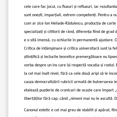
cele care fac jocul, cu fluxuri și refluxuri, iar rezultanta
sunt onești, imparțiali, extrem competenți. Pentru a nu 
cum ar zice Ion Heliade-Rădulescu, producția de carte
specializați și cititorii de rând, diferența fiind de grad
e o sită imensă, cu ochiurile în permanentă ajustare. 
Critica de întâmpinare și critica universitară sunt la f
științifică și lecturile teoretice premergătoare nu lips
vorba despre un ins care își respectă vocația și rostul. 
la cel mai înalt nivel, fără ca cele două aripi să le inc
cauza democratizării rubricii urmată de bulversarea ier
etalează puzderie de cronicari de ocazie care împart 
libertăților fără cap, când „nimeni mai nu le ascultă.
Canonul estetic e cel mai greu de stabilit și apărat, fi