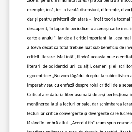
zicem, pentru a fi numită
roman
și apoi pentru a fi so
exemple, însă, ies la iveală disensiuni, diferențe, divor
dar și pentru privitorii din afară –, încât teoria tocmai
descoperit, în topurile periodice, o aceeași carte înscr
carte a anului“, iar de alt critic important, la „cea mai
altceva decât că totul trebuie luat sub beneficiu de inve
criticii literare. Mai întâi, fiindcă aceasta nu e o entita
literari, deloc identici unii cu alții; oameni și ei, scriito
egocentrice: „Nu vom tăgădui dreptul la subiectivism al
imperativ sau cu emfază despre rolul criticii de a se
Criticul are datoria liber asumată de a-și perfecționa i
menținerea la zi a lecturilor sale, dar schimbarea ierar
lecturilor critice convergente și divergente care lucrea
lăsând în umbră altul. „Acordul fin“ (cum spun cosmolog