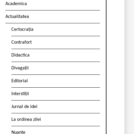
Academica
Actualitatea
Certocrația
Contrafort
Didactica
Divagații
Editorial
Interstiții
Jurnal de idei
La ordinea zilei
Nuanțe