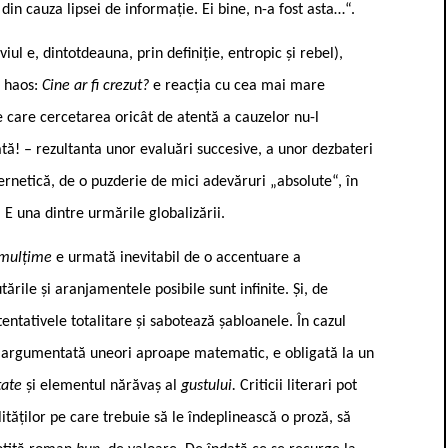
din cauza lipsei de informație. Ei bine, n-a fost asta…“.
iul e, dintotdeauna, prin definiție, entropic și rebel),
i haos:
Cine ar fi crezut?
e reacția cu cea mai mare
e care cercetarea oricât de atentă a cauzelor nu-l
ată! – rezultanta unor evaluări succesive, a unor dezbateri
nternetică, de o puzderie de mici adevăruri „absolute“, în
. E una dintre urmările globalizării.
mulțime
e urmată inevitabil de o accentuare a
ările și aranjamentele posibile sunt infinite. Și, de
tentativele totalitare și sabotează șabloanele. În cazul
s și argumentată uneori aproape matematic, e obligată la un
tate
și elementul nărăvaș al
gustului.
Criticii literari pot
ităților pe care trebuie să le îndeplinească o proză, să