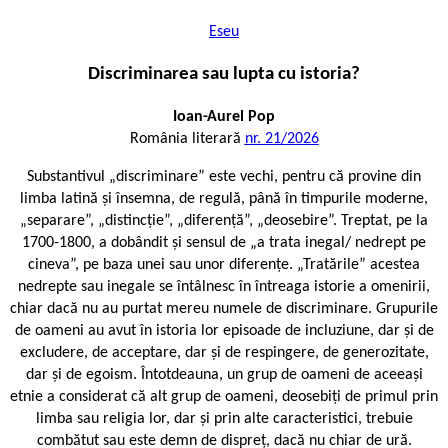
Eseu
Discriminarea sau lupta cu istoria?
Ioan-Aurel Pop
România literară
nr. 21/2026
Substantivul „discriminare” este vechi, pentru că provine din
limba latină și însemna, de regulă, până în timpurile moderne,
„separare”, „distincție”, „diferență”, „deosebire”. Treptat, pe la
1700-1800, a dobândit și sensul de „a trata inegal/ nedrept pe
cineva”, pe baza unei sau unor diferențe. „Tratările” acestea
nedrepte sau inegale se întâlnesc în întreaga istorie a omenirii,
chiar dacă nu au purtat mereu numele de discriminare. Grupurile
de oameni au avut în istoria lor episoade de incluziune, dar și de
excludere, de acceptare, dar și de respingere, de generozitate,
dar și de egoism. Întotdeauna, un grup de oameni de aceeași
etnie a considerat că alt grup de oameni, deosebiți de primul prin
limba sau religia lor, dar și prin alte caracteristici, trebuie
combătut sau este demn de dispreț, dacă nu chiar de ură.