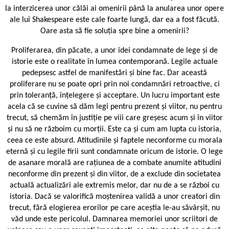
la interzicerea unor călăi ai omenirii până la anularea unor opere
ale lui Shakespeare este cale foarte lungă, dar ea a fost făcută.
Oare asta să fie soluția spre bine a omenirii?
Proliferarea, din păcate, a unor idei condam­nate de lege și de
istorie este o realitate în lumea contemporană. Legile actuale
pedepsesc astfel de manifestări și bine fac. Dar această
proliferare nu se poate opri prin noi condamnări retroactive, ci
prin toleranță, înțelegere și acceptare. Un lucru important este
acela că se cuvine să dăm legi pentru prezent și viitor, nu pentru
trecut, să chemăm în justiție pe viii care greșesc acum și în viitor
și nu să ne războim cu morții. Este ca și cum am lupta cu istoria,
ceea ce este absurd. Atitudinile și faptele neconforme cu morala
eternă și cu legile firii sunt condamnate oricum de istorie. O lege
de asanare morală are rațiunea de a combate anumite atitudini
neconforme din prezent și din viitor, de a exclude din societatea
actuală actualizări ale extremis melor, dar nu de a se război cu
istoria. Dacă se valorifică moștenirea validă a unor creatori din
trecut, fără elogierea erorilor pe care aceștia le-au săvârșit, nu
văd unde este pericolul. Damnarea memoriei unor scriitori de