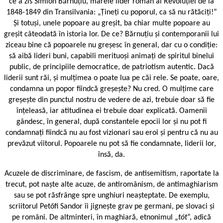
ce a zis Simion Bărnuțiu, marele lider român al Revoluției de la
1848-1849 din Transilvania: „Țineți cu poporul, ca să nu rătăciți!”
Și totuși, unele popoare au greșit, ba chiar multe popoare au
greșit câteodată în istoria lor. De ce? Bărnuțiu și contemporanii lui
ziceau bine că popoarele nu greșesc în general, dar cu o condiție:
să aibă lideri buni, capabili merituoși animați de spiritul binelui
public, de principiile democratice, de patriotism autentic. Dacă
liderii sunt răi, și mulțimea o poate lua pe căi rele. Se poate, oare,
condamna un popor fiindcă greșește? Nu cred. O mulțime care
greșește din punctul nostru de vedere de azi, trebuie doar să fie
înțeleasă, iar atitudinea ei trebuie doar explicată. Oamenii
gândesc, în general, după constantele epocii lor și nu pot fi
condamnați fiindcă nu au fost vizionari sau eroi și pentru că nu au
prevăzut viitorul. Popoarele nu pot să fie condamnate, liderii lor,
însă, da.
Acuzele de discriminare, de fascism, de antisemitism, raportate la
trecut, pot naște alte acuze, de antiromânism, de antimaghiarism
sau se pot răsfrânge spre unghiuri neașteptate. De exemplu,
scriitorul Petőfi Sandor îi jignește grav pe germani, pe slovaci și
pe români. De altminteri, în maghiară, etnonimul „
tót
”, adică