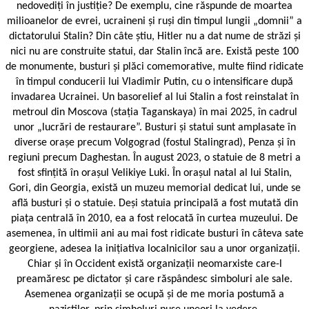
nedovediți în justiție? De exemplu, cine răspunde de moartea
milioanelor de evrei, ucraineni și ruși din timpul lungii „domnii” a
dictatorului Stalin? Din câte știu, Hitler nu a dat nume de străzi și
nici nu are construite statui, dar Stalin încă are. Există peste 100
de monumente, busturi și plăci comemorative, multe fiind ridicate
în timpul conducerii lui Vladimir Putin, cu o intensificare după
invadarea Ucrainei. Un basorelief al lui Stalin a fost reinstalat în
metroul din Moscova (stația Taganskaya) în mai 2025, în cadrul
unor „lucrări de restaurare”. Busturi și statui sunt amplasate în
diverse orașe precum Volgograd (fostul Stalingrad), Penza și în
regiuni precum Daghestan. În august 2023, o statuie de 8 metri a
fost sfințită în orașul Velikiye Luki. În orașul natal al lui Stalin,
Gori, din Georgia, există un muzeu memorial dedicat lui, unde se
află busturi și o statuie. Deși statuia principală a fost mutată din
piața centrală în 2010, ea a fost relocată în curtea muzeului. De
asemenea, în ultimii ani au mai fost ridicate busturi în câteva sate
georgiene, adesea la inițiativa localnicilor sau a unor organizații.
Chiar și în Occident există organizații neomarxiste care-l
preamăresc pe dictator și care răspândesc simboluri ale sale.
Asemenea organizații se ocupă și de me ­moria postumă a