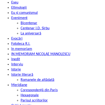
Eseu
Etimologii
Eu și comunismul
Eveniment
Bicentenar
Centenar I.D. Sîrbu
La aniversară
Evocări
Fototeca R.l.
In memoriam
IN MEMORIAM NICOLAE MANOLESCU
Inedit
Interviu
Istorie
Istorie literară
Romanele de altădată
Meridiane
Corespondență din Paris
Hexagonale
Parisul scriitorilor