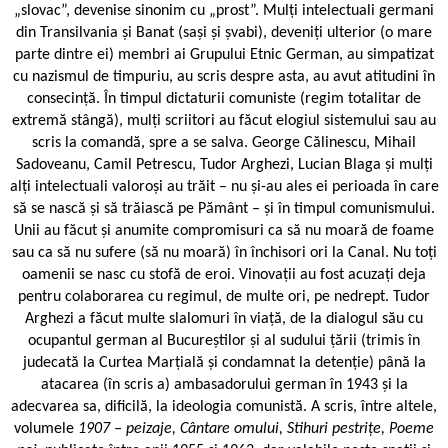
„slovac”, devenise sinonim cu „prost”. Mulți intelectuali germani
din Transilvania și Banat (sași și șvabi), deveniți ulterior (o mare
parte dintre ei) membri ai Grupului Etnic German, au simpatizat
cu nazismul de timpuriu, au scris despre asta, au avut atitudini în
consecință. În timpul dictaturii comuniste (regim totalitar de
extremă stângă), mulți scriitori au făcut elogiul sistemului sau au
scris la comandă, spre a se salva. George Călinescu, Mihail
Sadoveanu, Camil Petrescu, Tudor Arghezi, Lucian Blaga și mulți
alți intelectuali valoroși au trăit – nu și-au ales ei perioada în care
să se nască și să trăiască pe Pământ – și în timpul comunismului.
Unii au făcut și anumite compromisuri ca să nu moară de foame
sau ca să nu sufere (să nu moară) în închisori ori la Canal. Nu toți
oamenii se nasc cu stofă de eroi. Vinovații au fost acuzați deja
pentru colaborarea cu regimul, de multe ori, pe nedrept. Tudor
Arghezi a făcut multe slalomuri în viață, de la dialogul său cu
ocupantul german al Bucureștilor și al sudului țării (trimis în
judecată la Curtea Marțială și condamnat la detenție) până la
atacarea (în scris a) ambasadorului german în 1943 și la
adecvarea sa, dificilă, la ideologia comunistă. A scris, între altele,
volumele
1907 – peizaje, Cântare omului, Stihuri pestrițe, Poeme