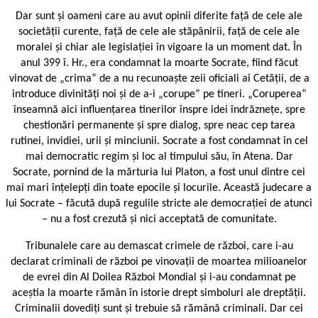
Dar sunt și oameni care au avut opinii diferite față de cele ale
societății curente, față de cele ale stăpânirii, față de cele ale
moralei și chiar ale legis­lației în vigoare la un moment dat. În
anul 399 î. Hr., era condamnat la moarte Socrate, fiind făcut
vinovat de „crima” de a nu recunoaște zeii oficiali ai Cetății, de a
introduce divinități noi și de a-i „corupe” pe tineri. „Coruperea”
înseamnă aici influențarea tinerilor înspre idei îndrăznețe, spre
chestionări permanente și spre dialog, spre neac ­cep tarea
rutinei, invidiei, urii și minciunii. Socrate a fost condamnat în cel
mai democratic regim și loc al timpului său, în Atena. Dar
Socrate, pornind de la mărturia lui Platon, a fost unul dintre cei
mai mari înțelepți din toate epocile și locurile. Această judecare a
lui Socrate – făcută după regulile stricte ale democrației de atunci
– nu a fost crezută și nici acceptată de comunitate.
Tribunalele care au demascat crimele de război, care i-au
declarat criminali de război pe vinovații de moartea milioanelor
de evrei din Al Doilea Război Mondial și i-au condamnat pe
aceștia la moarte rămân în istorie drept simboluri ale dreptății.
Criminalii dovediți sunt și trebuie să rămână criminali. Dar cei