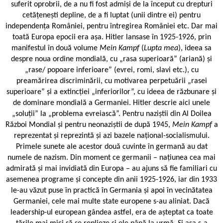
suferit oprobrii, de a nu fi fost admiși de la început cu drepturi
cetățenești depline, de a fi luptat (unii dintre ei) pentru
independența României, pentru întregirea României etc. Dar mai
toată Europa epocii era așa. Hitler lansase în 1925-1926, prin
manifestul în două volume
Mein Kampf
(
Lupta mea
), ideea sa
despre noua ordine mondială, cu „rasa superioară” (ariană) și
„rase/ popoare inferioare” (evrei, romi, slavi etc.), cu
preamărirea discriminării, cu motivarea perpetuării „rasei
superioare” și a extincției „inferiorilor”, cu ideea de răzbunare și
de dominare mondială a Germaniei. Hitler descrie aici unele
„soluții” la „problema evreiască”. Pentru naziștii din Al Doilea
Război Mondial și pentru neonaziștii de după 1945,
Mein Kampf
a
reprezentat și reprezintă și azi bazele național-socialismului.
Primele sunete ale acestor două cuvinte în germană au dat
numele de nazism. Din moment ce germanii – națiunea cea mai
admirată și mai invidiată din Europa – au ajuns să fie familiari cu
asemenea programe și concepte din anii 1925-1926, iar din 1933
le-au văzut puse în practică în Germania și apoi în vecinătatea
Germaniei, cele mai multe state europene s-au aliniat. Dacă
leadership-ul european gândea astfel, era de așteptat ca toate