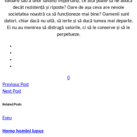
valoare sau a unor savanți importanți, ce alta poate să ne aducă
decât rezistență și riposte? Oare de așa ceva are nevoie
societatea noastră ca să funcționeze mai bine? Oamenii sunt
datori, chiar dacă nu uită, să ierte și să ducă lumea mai departe.
Ei nu au menirea să distrugă valorile, ci să le conserve și să le
perpetueze.
0
Previous Post
Next Post
Related Posts
Eseu
Homo homini lupus