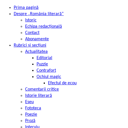
Prima pagină
Despre „România literară”
Istoric
Echipa redacțională
Contact
Abonamente
Rubrici și secțiuni
Actualitatea
Editorial
Puzzle
Contrafort
Ochiul magic
Efectul de ecou
Comentarii critice
Istorie literară
Eseu
Fototeca
Poezie
Proză
Interviu