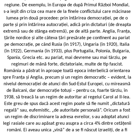
regiune. De exemplu, în Europa de după Primul Război Mondial,
s-a ieșit din criza cea mare de la finele conflictului care măcinase
lumea prin două procedee: prin întărirea democrației, pe de o
parte și prin întărirea autocrației, adică prin dictaturi (de dreapta
extremă sau de stânga extremă), pe de altă parte. Anglia, Franța,
țările nordice și alte câteva țări presărate pe continent au pariat
pe democrație, pe când Rusia (în 1917), Ungaria (în 1920), Italia
(în 1922), Germania (în 1933), plus Portugalia, Polonia, Bulgaria,
Spania, Grecia etc. au pariat, mai devreme sau mai târziu, pe
regimuri de mână forte, dictatoriale, multe de tip fascist.
România a păstrat în aproape toată epoca interbelică orientarea
spre Franța și Anglia, precum și un regim democratic – evident, la
nivelul democrației de atunci din Sud-Estul Europei, cu mireasmă
de Balcani, dar democrație totuși – pentru ca, foarte târziu, în
1938, să treacă la un regim de autoritar al regelui Carol al II-lea.
Este greu de spus dacă acest regim poate să fie numit „dictatură
regală” sau, eufemistic, „de autoritate personală”. Oricum a fost
un regim de discriminare la adresa evreilor, s-au adoptat atunci
legi rasiale care au apăsat greu asupra a circa 4% dintre cetățenii
români. Ei aveau unica „vină” de a se fi născut izraeliți, de a fi