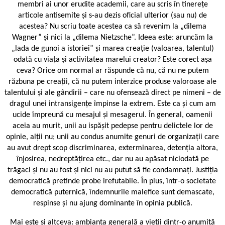
membri ai unor erudite academii, care au scris în tinerețe
articole antisemite și s-au dezis oficial ulterior (sau nu) de
acestea? Nu scriu toate acestea ca să revenim la „dilema
Wagner” și nici la „dilema Nietzsche”. Ideea este: aruncăm la
„lada de gunoi a istoriei” și marea creație (valoarea, talentul)
odată cu viața și activitatea marelui creator? Este corect așa
ceva? Orice om normal ar răspunde că nu, că nu ne putem
răzbuna pe creații, că nu putem interzice produse valoroase ale
talentului și ale gândirii – care nu ofensează direct pe nimeni – de
dragul unei intransigențe împinse la extrem. Este ca și cum am
ucide împreună cu mesajul și mesagerul. În general, oamenii
aceia au murit, unii au ispășit pedepse pentru delictele lor de
opinie, alții nu; unii au condus anumite genuri de organizații care
au avut drept scop discriminarea, exterminarea, detenția altora,
înjosirea, nedreptățirea etc., dar nu au apăsat niciodată pe
trăgaci și nu au fost și nici nu au putut să fie condamnați. Justiția
democratică pretinde probe irefutabile. În plus, într-o societate
democratică puternică, îndemnurile malefice sunt demascate,
respinse și nu ajung dominante în opinia publică.
Mai este și altceva: ambianța generală a vieții dintr-o anumită