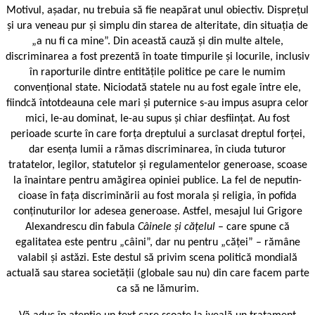
Motivul, așadar, nu trebuia să fie neapărat unul obiectiv. Disprețul
și ura veneau pur și simplu din starea de alteritate, din situația de
„a nu fi ca mine”. Din această cauză și din multe altele,
discriminarea a fost prezentă în toate timpurile și locurile, inclusiv
în raporturile dintre entitățile politice pe care le numim
convențional state. Niciodată statele nu au fost egale între ele,
fiindcă întotdeauna cele mari și puternice s-au impus asupra celor
mici, le-au dominat, le-au supus și chiar desființat. Au fost
perioade scurte în care forța dreptului a surclasat dreptul forței,
dar esența lumii a rămas discriminarea, în ciuda tuturor
tratatelor, legilor, statutelor și regulamentelor generoase, scoase
la înaintare pentru amăgirea opiniei publice. La fel de neputin­
cioase în fața discriminării au fost morala și religia, în pofida
conținuturilor lor adesea generoase. Astfel, mesajul lui Grigore
Alexandrescu din fabula
Câinele și cățelul
– care spune că
egalitatea este pentru „câini”, dar nu pentru „căței” – rămâne
valabil și astăzi. Este destul să privim scena politică mondială
actuală sau starea societății (globale sau nu) din care facem parte
ca să ne lămurim.