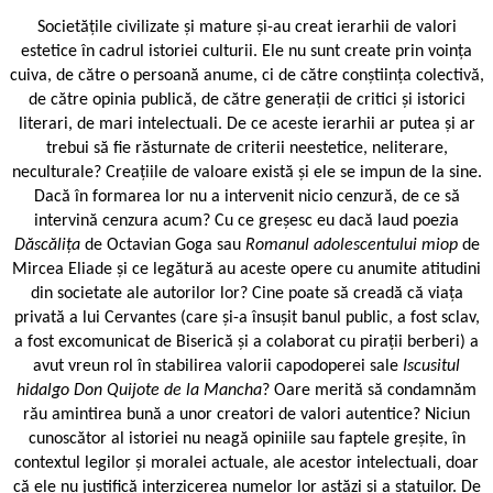
Societățile civilizate și mature și-au creat ierarhii de valori
estetice în cadrul istoriei culturii. Ele nu sunt create prin voința
cuiva, de către o persoană anume, ci de către conștiința colectivă,
de către opinia publică, de către generații de critici și istorici
literari, de mari intelectuali. De ce aceste ierarhii ar putea și ar
trebui să fie răsturnate de criterii neestetice, neliterare,
neculturale? Creațiile de valoare există și ele se impun de la sine.
Dacă în formarea lor nu a intervenit nicio cenzură, de ce să
intervină cenzura acum? Cu ce greșesc eu dacă laud poezia
Dăscălița
de Octavian Goga sau
Romanul adolescentului miop
de
Mircea Eliade și ce legătură au aceste opere cu anumite atitudini
din societate ale autorilor lor? Cine poate să creadă că viața
privată a lui Cervantes (care și-a însușit banul public, a fost sclav,
a fost excomunicat de Biserică și a colaborat cu pirații berberi) a
avut vreun rol în stabilirea valorii capodoperei sale
Iscusitul
hidalgo Don Quijote de la Mancha
? Oare merită să condamnăm
rău amintirea bună a unor creatori de valori autentice? Niciun
cunoscător al istoriei nu neagă opiniile sau faptele greșite, în
contextul legilor și moralei actuale, ale acestor intelectuali, doar
că ele nu justifică interzicerea numelor lor astăzi și a statuilor. De