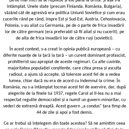
țările mai mici să se replieze și ele până la urmă. Și așa s-a
întâmplat. Unele state (precum Finlanda, România, Bulgaria),
văzând cât de agre­sivă era politica Uniunii Sovietice și cum erau
cucerite rând pe rând, înspre Est și Sud-Est, Austria, Cehoslovacia,
Polonia, s-au aliat cu Germania, pe de o parte de frica invadării
lor de către germani (era preferabil să fii aliat și nu cucerit), pe
de alta de frica invadării lor de către ruși (sovietici).
În acest context, s-a creat în opinia publică europeană – cu
diferite nuanțe de la țară la țară – un curent dominant profascist,
prohitlerist sau apropiat de aceste regimuri. Cu alte cuvinte,
majoritatea populației conștiente, care citea presa și asculta
radioul, a ajuns să accepte, să tolereze acest fel de a vedea
lumea, chiar dacă nu era de acord cu îndemnul la crime. În
România, nu s-a întâmplat tocmai acest fel de aservire, dar, după
alegerile de la finele lui 1937, regele Carol al II-lea nu a mai
respectat regulile democrației și a numit un guvern minoritar, cu
vederi de extremă dreaptă. Acest guvern „a condus” țara timp de
44 de zile și apoi a fost demis.
Ce ar trebui să înțelegem din toate acestea? Să ne amintim ceea