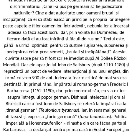
Vă aduc în atenție un text care scoate la iveală un tratament
discriminatoriu: „Cine i-a pus pe germani să fie judecătorii
națiunilor? Cine a dat autoritate unor oameni brutali și
încăpățânați ca ei să stabilească un principe la propria lor alegere
peste capetele fiilor oamenilor. Într-adevăr, nebunia lor a încercat
adesea să facă acest lucru; dar, prin voința lui Dumnezeu, de
fiecare dată ei au fost înfrânți și făcuți de rușine.” Textul este,
până la urmă, optimist, pentru că susține rușinarea, supunerea și
pedepsirea celor prea semeți, „brutali și încăpățânați”. Aceste
cuvinte aspre par să fi fost scrise imediat după Al Doilea Război
Mondial. Dar ele aparțin lui John de Salisbury (după 1110-1180) și
reprezintă un punct de vedere internațional și nu unul englez, din
urmă cu vreo 900 de ani. Judecata foarte critică de mai sus era
destinată, în primul rând, împăratului romano-german Frederic I
Barba ­rossa (1152-1190), dar, prin contextul său, ea s-a extins
asupra întregului popor german. Distinsul intelectual și om al
Bisericii care a fost John de Salisbury se referă la împărat ca la
„tiranul german” (
Teutonicus tyrannus
), iar, în sens mai general,
utilizează și expresia „furie germană” (
furor teutonicus
)
.
Politica
imperială a Hohenstaufenilor – dinastia din care făcea parte și
Barbarossa – a declanșat pentru prima oară în Vestul Europei „un