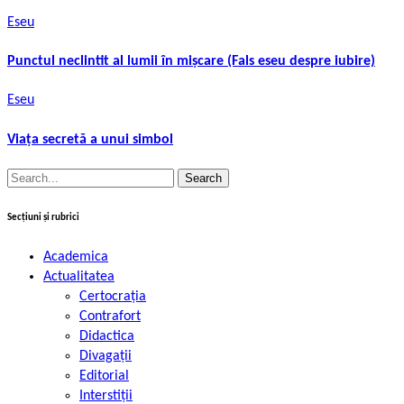
Eseu
Punctul neclintit al lumii în mișcare (Fals eseu despre iubire)
Eseu
Viața secretă a unui simbol
Search
for:
Secțiuni și rubrici
Academica
Actualitatea
Certocrația
Contrafort
Didactica
Divagații
Editorial
Interstiții