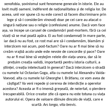
xenofobia, șovinismul sunt fenomene generale în istorie. Ele au
lovit mulți oameni, indiferent de naționalitatea și de religia lor. De
aceea, unii vor spune că nu este corect să facem discriminare prin
lege și să-i considerăm vinovați doar pe cei care au atacat o
singură națiune sau o religie (confesiune) anume. Dacă vom face
așa, va începe un carusel de condamnări post-mortem, fără ca cei
vizați să se mai poată apăra. Ei au fost condamnați în mare parte,
iar dacă nu au fost, ce rost mai are să-i condamnăm, blamăm și
interzicem noi acum, post-factum? Oare nu ar fi mai bine să nu
creăm vrajbă acolo unde este nevoie de concordie și pace? Oare
nu ar fi mai bine să veștejim relele din viața unora, dar să le
prețuim creația validă, importantă pentru istoria culturii, a
științei, creația intelectuală în general? Dacă interzicem o stradă
cu numele lui Octavian Goga, alta cu numele lui Alexandru Vaida-
Voevod, alta cu numele lui Gheorghe I. Brătianu, ce vom avea de
câștigat? Va veni repede și cererea de interdicție a operelor
acestora? Aceasta ar fi o imensă greșeală, de neiertat, o pierdere
irecuperabilă. Orice creator știe că opera nu este totuna cu viața
autorului ei. Opera de valoare dăinuie dincolo de viață, care e
scurtă:
Ars longa, vita brevis
.