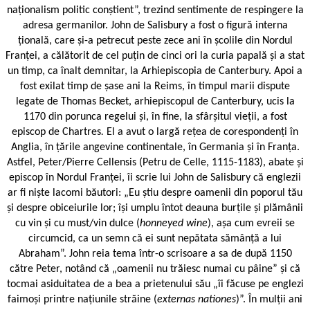
naționalism politic conștient”, trezind sentimente de respingere la
adresa germanilor. John de Salisbury a fost o figură interna
țională, care și-a petrecut peste zece ani în școlile din Nordul
Franței, a călătorit de cel puțin de cinci ori la curia papală și a stat
un timp, ca înalt demnitar, la Arhiepiscopia de Canterbury. Apoi a
fost exilat timp de șase ani la Reims, în timpul marii dispute
legate de Thomas Becket, arhiepiscopul de Canterbury, ucis la
1170 din porunca regelui și, în fine, la sfârșitul vieții, a fost
episcop de Chartres
.
El a avut o largă rețea de corespondenți în
Anglia, în țările angevine continentale, în Germania și în Franța.
Astfel, Peter/Pierre Cellensis (Petru de Celle, 1115-1183), abate și
episcop în Nordul Franței, îi scrie lui John de Salisbury că englezii
ar fi niște lacomi băutori: „Eu știu despre oamenii din poporul tău
și despre obiceiurile lor; își umplu întot deauna burțile și plămânii
cu vin și cu must/vin dulce (
honneyed wine
), așa cum evreii se
circumcid, ca un semn că ei sunt nepătata sămânță a lui
Abraham”. John reia tema într-o scrisoare a sa de după 1150
către Peter, notând că „oamenii nu trăiesc numai cu pâine” și că
tocmai asiduitatea de a bea a prietenului său „îi făcuse pe englezi
faimoși printre națiunile străine (
externas nationes
)”. În mulții ani