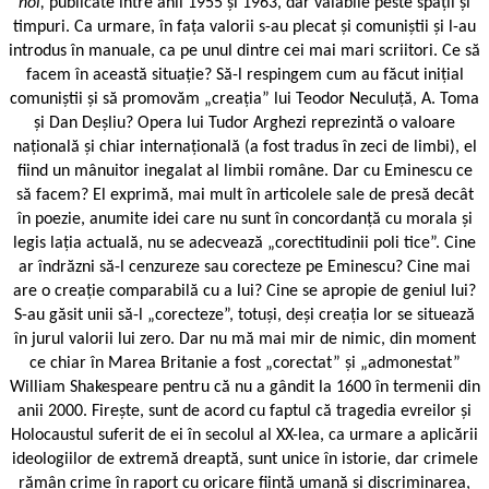
noi,
publicate între anii 1955 și 1963, dar valabile peste spații și
timpuri. Ca urmare, în fața valorii s-au plecat și comuniștii și l-au
introdus în manuale, ca pe unul dintre cei mai mari scriitori. Ce să
facem în această situație? Să-l respingem cum au făcut inițial
comuniștii și să promovăm „creația” lui Teodor Neculuță, A. Toma
și Dan Deșliu? Opera lui Tudor Arghezi reprezintă o valoare
națională și chiar internațională (a fost tradus în zeci de limbi), el
fiind un mânuitor inegalat al limbii române. Dar cu Eminescu ce
să facem? El exprimă, mai mult în articolele sale de presă decât
în poezie, anumite idei care nu sunt în concordanță cu morala și
legis ­lația actuală, nu se adecvează „corectitudinii poli ­tice”. Cine
ar îndrăzni să-l cenzureze sau corecteze pe Eminescu? Cine mai
are o creație comparabilă cu a lui? Cine se apropie de geniul lui?
S-au găsit unii să-l „corecteze”, totuși, deși creația lor se situează
în jurul valorii lui zero. Dar nu mă mai mir de nimic, din moment
ce chiar în Marea Britanie a fost „corectat” și „admonestat”
William Shakespeare pentru că nu a gândit la 1600 în termenii din
anii 2000. Firește, sunt de acord cu faptul că tragedia evreilor și
Holocaustul suferit de ei în secolul al XX-lea, ca urmare a aplicării
ideologiilor de extremă dreaptă, sunt unice în istorie, dar crimele
rămân crime în raport cu oricare ființă umană și discrimi­narea,