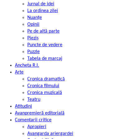
Jurnal de idei
La ordinea zilei
Nuanțe
Opinii
Pe de altă parte
Pieziș
Puncte de vedere
Puzzle
Tabela de marcaj
Ancheta R.l.
Arte
Cronica dramatică
Cronica filmului
Cronica muzicală
Teatru
Atitudini
Avanpremieră editorială
Comentarii critice
Apropieri
Avangarda ariergardei