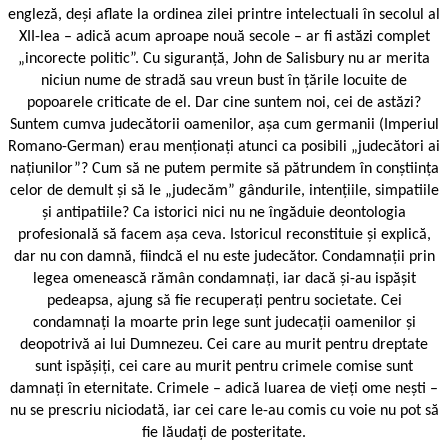
engleză, deși aflate la ordinea zilei printre intelectuali în secolul al
XII-lea – adică acum aproape nouă secole – ar fi astăzi complet
„incorecte politic”. Cu siguranță, John de Salisbury nu ar merita
niciun nume de stradă sau vreun bust în țările locuite de
popoarele criticate de el. Dar cine suntem noi, cei de astăzi?
Suntem cumva judecătorii oamenilor, așa cum germanii (Imperiul
Romano-German) erau menționați atunci ca posibili „judecători ai
națiunilor”? Cum să ne putem permite să pătrundem în conștiința
celor de demult și să le „judecăm” gândurile, inten­țiile, simpatiile
și antipatiile? Ca istorici nici nu ne îngăduie deontologia
profesională să facem așa ceva. Istoricul reconstituie și explică,
dar nu con ­damnă, fiindcă el nu este judecător. Condamnații prin
legea omenească rămân condamnați, iar dacă și-au ispășit
pedeapsa, ajung să fie recuperați pentru societate. Cei
condamnați la moarte prin lege sunt judecații oamenilor și
deopotrivă ai lui Dumnezeu. Cei care au murit pentru dreptate
sunt ispășiți, cei care au murit pentru crimele comise sunt
damnați în eternitate. Crimele – adică luarea de vieți ome ­nești –
nu se prescriu niciodată, iar cei care le-au comis cu voie nu pot să
fie lăudați de posteritate.