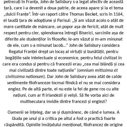
petrecuți în Franța, John de Salisbury s-a legat afectiv de această
țară, care i-a devenit a doua patrie, de aceea apare și la el tema
„dulcii Franțe”. Într-un raport către Thomas Becket, scris în 1164,
el laudă țara de adopțiune și Parisul: „Și am văzut acolo o atât de
mare cantitate de mâncare, un popor așa de fericit, atât de mult
respect pentru cler, splendoarea întregii Biserici, sarcinile așa de
diferite ale studenților în filosofie; le-am văzut și m-am minunat
de ele, cum s-a minunat Iacob…” John de Salisbury considera
Regatul Franței drept un locaș al virtuții și bunătății, pentru
bogățiile sale intelectuale și economice, pentru felul civilizat în
care era condus și pentru că francezii erau „cea mai blândă și cea
mai civilizată dintre toate națiunile” (
omnium mitissima et
civilissima nationum
). Dar John de Salisbury avea atât de calde
sentimente filofranceze tocmai fiindcă el nu se mai considera
englez. Pe de altă parte, el nu este la fel de gene ros cu alte
națiuni, cum ar fi irlandezii și velșii. Să fie vorba aici de
multiseculara invidie dintre francezi și englezi?
Oamenii se înțeleg, dar se și dușmănesc, de când e lumea. A
lăuda pe unul și a critica pe altul a fost o practică foarte
răspândită. Opiniile învățatului menționat, filofrancez de origine