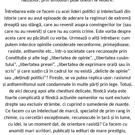
naziștilor, prin simboluri puse uneori la vedere.
Întrebarea este ce facem cu acei lideri politici și intelectuali din
istorie care au avut episoade de aderare la regimuri de extremă
dreaptă sau stângă, care au revenit asupra convingerilor lor (sau
care nu au revenit) și care nu au comis crime. Este vorba despre
aceia care au păcătuit cu vorba. Urmează o altă întrebare: cum
putem interzice opiniile considerate neconforme, primejdioase,
rasiste, antisemite etc., într-o societate care recunoaște prin
Constituție și alte legi „libertatea de opinie”, „libertatea cuvân­
tului”, „libertatea presei”, „libertatea de exprimare orală sau în
scris” și care susțin că în cadrul lor nu există „delicte de opinie”
sau „deținuți politici”? Firește, se va putea replica ușor: rasismul
și antisemitismul sunt condamnate în multe părți prin lege. Totuși,
de aici decurg apoi alte chestiuni delicate, fiindcă viața este
foarte complicată și fiindcă acțiunile oamenilor nu sunt exclusiv
drepte sau exclusiv strâmbe, ci cuprind o sumedenie de nuanțe.
Ce facem cu un intelectual de marcă, specialist de prim rang în
chimie, cu cercetări excepționale, recunoscute în țară și în lume,
cu idei, la un moment dat, de orientare rasistă? Ce facem cu
anumiți mari scriitori, publicați la edituri de mare prestigiu,