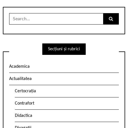
Search
for:
Secțiuni și rubrici
Academica
Actualitatea
Certocrația
Contrafort
Didactica