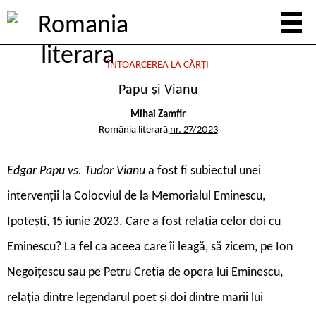
ÎNTOARCEREA LA CĂRȚI
Papu și Vianu
Mihai Zamfir
România literară
nr. 27/2023
E
dgar Papu vs. Tudor Vianu
a fost fi subiectul unei
intervenții la Colocviul de la Memorialul Eminescu,
Ipotești, 15 iunie 2023. Care a fost relația celor doi cu
Eminescu? La fel ca aceea care îi leagă, să zicem, pe Ion
Negoițescu sau pe Petru Creția de opera lui Eminescu,
relația dintre legendarul poet și doi dintre marii lui