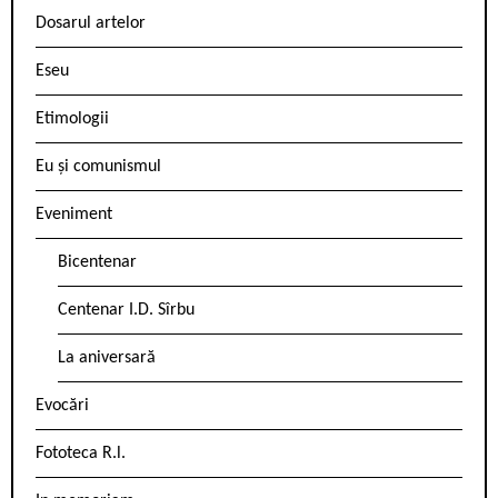
Dosarul artelor
Eseu
Etimologii
Eu și comunismul
Eveniment
Bicentenar
Centenar I.D. Sîrbu
La aniversară
Evocări
Fototeca R.l.