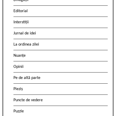
Divagații
Editorial
Interstiții
Jurnal de idei
La ordinea zilei
Nuanțe
Opinii
Pe de altă parte
Pieziș
Puncte de vedere
Puzzle