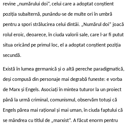
revine „numărului doi“, celui care a adoptat conștient
poziția subalternă, punându-se de multe ori în umbră
pentru a spori strălucirea celui dintâi. „Numărul doi“ joacă
rolul eroic, deoarece, în ciuda valorii sale, care l-ar fi putut
situa oricând pe primul loc, el a adoptat conștient poziția
secundă.
Există în lumea germanică și o altă pereche paradigmatică,
deși compusă din personaje mai degrabă funeste: e vorba
de Marx și Engels. Asociați în mintea tuturor la un proiect
până la urmă criminal, comunismul, observăm totuși că
Engels părea mai rațional și mai uman, în ciuda faptului că
se mândrea cu titlul de „marxist“. A făcut enorm pentru