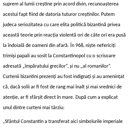
suprem al lumii creștine prin acord divin, recunoașterea
acestui fapt fiind de datoria tuturor creștinilor. Putem
judeca seriozitatea cu care elita politică bizantină privea
această teorie prin reacția violentă ori de câte ori era pusă
la îndoială de oameni din afară. În 968, niște nefericiți
trimiși papali au sosit la Constantinopol cu o scrisoare
adresată „împăratului grecilor“, și nu „al romanilor“.
Curtenii bizantini prezenți au fost indignați și au amenințat
că, dacă solii ar fi fost de rang mai înalt și mai vrednici de
atenție, ar fi sfârșit direct în mare. După cum a explicat
unul dintre curteni mai târziu:
Sfântul Constantin a transferat aici simbolurile imperiale
„