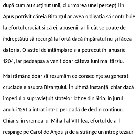
după cum au susținut unii, ci urmarea unei percepții în
Apus potrivit căreia Bizanțul ar avea obligația să contribuie
la efortul cruciat și că ei, apusenii, ar fi cât se poate de
îndreptățiți să recurgă la forță dacă împăratul nu-și făcea
datoria. O astfel de întâmplare s-a petrecut în ianuarie
1204, iar pedeapsa a venit doar câteva luni mai târziu.
Mai rămâne doar să rezumăm ce consecințe au generat
cruciadele asupra Bizanțului. În ultimă instanță, chiar dacă
imperiul a supraviețuit statelor latine din Siria, în jurul
anului 1291 a intrat într-o perioadă de declin continuu.
Chiar și în vremea lui Mihail al VIII-lea, efortul de a-l
respinge pe Carol de Anjou și de a strânge un întreg tezaur