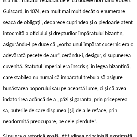
islamic. Tratatul redactat de el cu ducele normand Robert
Guiscard, în 1074, era mult mai mult decât o enumerare
seacă de obligații, deoarece cuprindea și o pledoarie atent
întocmită a oficiului și drepturilor împăratului bizantin,
asigurându-l pe duce că „vorba unui împărat cucernic era o
adevărată pecete de aur“, cerându-i, desigur, și supunerea
cuvenită. Statutul imperial era înscris și în legea bizantină,
care stabilea nu numai că împăratul trebuia să asigure
bunăstarea poporului său pe această lume, ci și că avea
îndatorirea adâncă de a „păzi și garanta, prin priceperea
sa, puterile de care dispunea [și] de a le reface, prin
neadormită preocupare, pe cele pierdute“.
Și nu era o retorică goală. Atitudinea principială exprimată