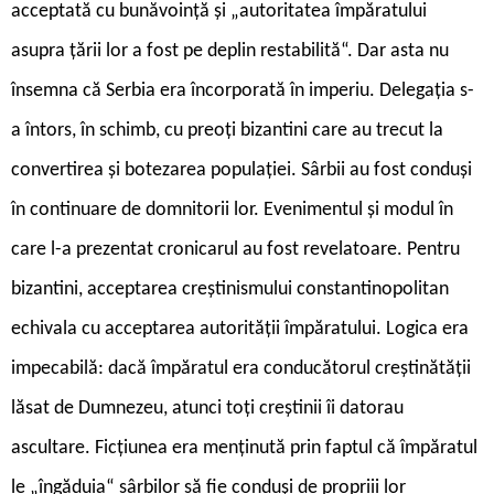
acceptată cu bunăvoință și „autoritatea împăratului
asupra țării lor a fost pe deplin restabilită“. Dar asta nu
însemna că Serbia era încorporată în imperiu. Delegația s-
a întors, în schimb, cu preoți bizantini care au trecut la
convertirea și botezarea populației. Sârbii au fost conduși
în continuare de domnitorii lor. Evenimentul și modul în
care l-a prezentat cronicarul au fost revelatoare. Pentru
bizantini, acceptarea creștinismului constantinopolitan
echivala cu acceptarea autorității împăratului. Logica era
impecabilă: dacă împăratul era conducătorul creștinătății
lăsat de Dumnezeu, atunci toți creștinii îi datorau
ascultare. Ficțiunea era menținută prin faptul că împăratul
le „îngăduia“ sârbilor să fie conduși de propriii lor