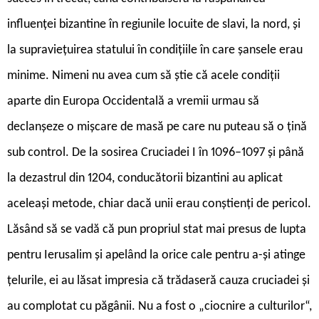
influenței bizantine în regiunile locuite de slavi, la nord, și
la supraviețuirea statului în condițiile în care șansele erau
minime. Nimeni nu avea cum să știe că acele condiții
aparte din Europa Occidentală a vremii urmau să
declanșeze o mișcare de masă pe care nu puteau să o țină
sub control. De la sosirea Cruciadei I în 1096–1097 și până
la dezastrul din 1204, conducătorii bizantini au aplicat
aceleași metode, chiar dacă unii erau conștienți de pericol.
Lăsând să se vadă că pun propriul stat mai presus de lupta
pentru Ierusalim și apelând la orice cale pentru a-și atinge
țelurile, ei au lăsat impresia că trădaseră cauza cruciadei și
au complotat cu păgânii. Nu a fost o „ciocnire a culturilor“,