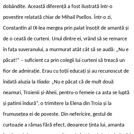
dobândite. Această diferență a fost ilustrată într-o
povestire relatată chiar de Mihail Psellos. Într-o zi,
Constantin al IX-lea mergea prin palat însoțit de amantă și
de o ceată de curteni. Unul dintre ei, vrând să se remarce
în fața suveranului, a murmurat atât cât să se audă: „Nu e
păcat!“ – suficient ca prin colegii lui curteni să treacă un
fior de admirație. Erau cu toții educați și au recunoscut de
îndată aluzia la
Iliada:
„Nu e păcat că de mult două
neamuri, Troienii și-Aheii, pentru-o femeie ca asta se luptă
și patimi îndură“, o trimitere la Elena din Troia și la
frumusețea ei de poveste. Din nefericire, gestul de
curtoazie a rămas fără efect, deoarece ținta lui, amanta