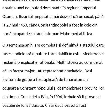
apariția unei noi puteri dominante în regiune, Imperiul
Otoman. Bizanțul amputat a mai dus-o încă un secol, până
la 29 mai 1453, când Constantinopolul a fost în cele din
urmă ocupat de sultanul otoman Mahomed al II-lea.
O asemenea anihilare completă și definitivă a statului care
fusese odinioară o putere formidabilă în estul Mediteranei
reclamă o explicație rațională. Mulți istorici au considerat
că un factor major l-au reprezentat cruciadele. Deși
lovitura de grație a fost aplicată de turcii otomani,
ocuparea Constantinopolului și dezmembrarea provinciilor
din timpul Cruciadei a IV-a, în 1204, trebuie să fi provocat
pagube de lungă durată. Chiar dacă orașul a fost