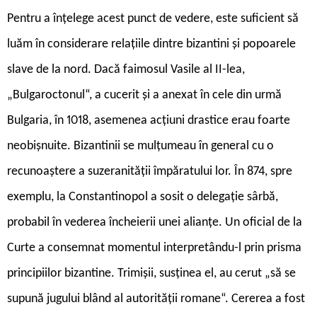
Pentru a înțelege acest punct de vedere, este suficient să
luăm în considerare relațiile dintre bizantini și popoarele
slave de la nord. Dacă faimosul Vasile al II-lea,
„Bulgaroctonul“, a cucerit și a anexat în cele din urmă
Bulgaria, în 1018, asemenea acțiuni drastice erau foarte
neobișnuite. Bizantinii se mulțumeau în general cu o
recunoaștere a suzeranității împăratului lor. În 874, spre
exemplu, la Constantinopol a sosit o delegație sârbă,
probabil în vederea încheierii unei alianțe. Un oficial de la
Curte a consemnat momentul interpretându-l prin prisma
principiilor bizantine. Trimișii, susținea el, au cerut „să se
supună jugului blând al autorității romane“. Cererea a fost