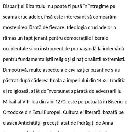
Dispariției Bizanțului nu poate fi pusă în întregime pe
seama cruciadelor, însă este interesant să comparăm
moștenirea lăsată de fiecare. Ideologia cruciadelor a
rămas un fapt jenant pentru democrațiile liberale
occidentale și un instrument de propagandă la îndemână
pentru fundamentaliștii religioși și naționaliștii extremiști.
Dimpotrivă, multe aspecte ale civilizației bizantine s-au
păstrat după căderea finală a imperiului din 1453. Tradiția
ei religioasă, atât de înverșunat apărată de adversarii lui
Mihail al VIII-lea din anii 1270, este perpetuată în Bisericile
Ortodoxe din Estul Europei. Cultura ei literară, bazată pe
clasicii Antichității grecești atât de îndrăgiți de Anna