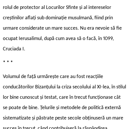
rolul de protector al Locurilor Sfinte și al intereselor
creștinilor aflați sub dominație musulmană, fiind prin
urmare considerate un mare succes. Nu era nevoie să fie
ocupat Ierusalimul, după cum avea să o facă, în 1099,
Cruciada I.
* * *
Volumul de față urmărește care au fost reacțiile
conducătorilor Bizanțului la criza secolului al XI-lea, în stilul
lor bine cunoscut și testat, care în trecut funcționase cât
se poate de bine. Țelurile și metodele de politică externă
sistematizate și păstrate peste secole obținuseră un mare
succes în trecut, când contribuiseră la răspândirea