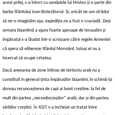
acest prilej, s-a întors cu sandalele lui Hristos și o parte din
barba Sfântului Ioan Botezătorul. Și, oricât ne-am strădui
să ne-o imaginăm așa, expediția nu a fost o cruciadă. Deși
armata bizantină a ajuns foarte aproape de Ierusalim și
împăratul s-a lăudat într-o scrisoare către regele Armeniei
că spera să elibereze Sfântul Mormânt, totuși el nu a
încercat să ocupe cetatea.
Dacă anexarea de zone întinse de teritoriu arab nu a
constituit în general ținta împăraților bizantini, în schimb își
doreau recunoașterea de capi ai lumii creștine, la fel de
mult din partea „necredincioșilor“ arabi, dar și din partea
sârbilor creștini. În 1027, s-a încheiat un tratat între