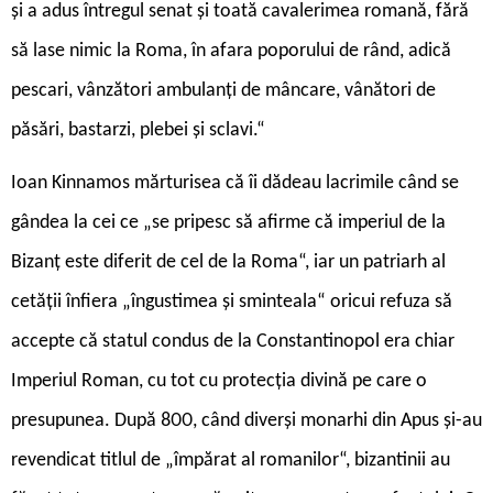
și a adus întregul senat și toată cavalerimea romană, fără
să lase nimic la Roma, în afara poporului de rând, adică
pescari, vânzători ambulanți de mâncare, vânători de
păsări, bastarzi, plebei și sclavi.“
Ioan Kinnamos mărturisea că îi dădeau lacrimile când se
gândea la cei ce „se pripesc să afirme că imperiul de la
Bizanț este diferit de cel de la Roma“, iar un patriarh al
cetății înfiera „îngustimea și sminteala“ oricui refuza să
accepte că statul condus de la Constantinopol era chiar
Imperiul Roman, cu tot cu protecția divină pe care o
presupunea. După 800, când diverși monarhi din Apus și-au
revendicat titlul de „împărat al romanilor“, bizantinii au