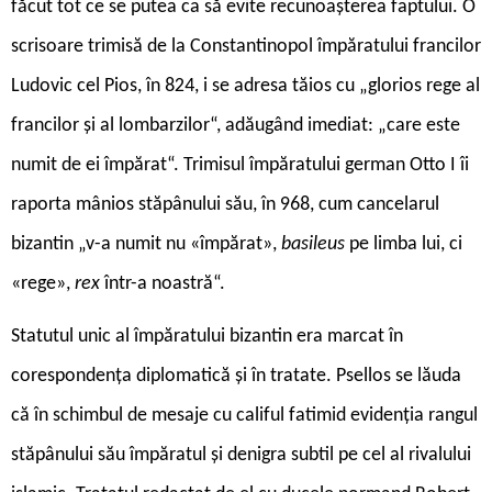
făcut tot ce se putea ca să evite recunoașterea faptului. O
scrisoare trimisă de la Constantinopol împăratului francilor
Ludovic cel Pios, în 824, i se adresa tăios cu „glorios rege al
francilor și al lombarzilor“, adăugând imediat: „care este
numit de ei împărat“. Trimisul împăratului german Otto I îi
raporta mânios stăpânului său, în 968, cum cancelarul
bizantin „v-a numit nu «împărat»,
basileus
pe limba lui, ci
«rege»,
rex
într-a noastră“.
Statutul unic al împăratului bizantin era marcat în
corespondența diplomatică și în tratate. Psellos se lăuda
că în schimbul de mesaje cu califul fatimid evidenția rangul
stăpânului său împăratul și denigra subtil pe cel al rivalului