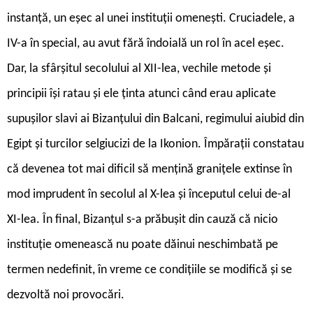
instanță, un eșec al unei instituții omenești. Cruciadele, a
IV-a în special, au avut fără îndoială un rol în acel eșec.
Dar, la sfârșitul secolului al XII-lea, vechile metode și
principii își ratau și ele ținta atunci când erau aplicate
supușilor slavi ai Bizanțului din Balcani, regimului aiubid din
Egipt și turcilor selgiucizi de la Ikonion. Împărații constatau
că devenea tot mai dificil să mențină granițele extinse în
mod imprudent în secolul al X-lea și începutul celui de-al
XI-lea. În final, Bizanțul s-a prăbușit din cauză că nicio
instituție omenească nu poate dăinui neschimbată pe
termen nedefinit, în vreme ce condițiile se modifică și se
dezvoltă noi provocări.