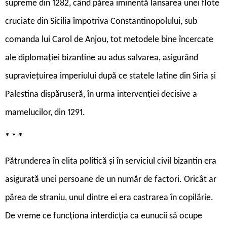
supreme din 1282, când părea iminentă lansarea unei flote
cruciate din Sicilia împotriva Constantinopolului, sub
comanda lui Carol de Anjou, tot metodele bine încercate
ale diplomației bizantine au adus salvarea, asigurând
supraviețuirea imperiului după ce statele latine din Siria și
Palestina dispăruseră, în urma intervenției decisive a
mamelucilor, din 1291.
* * *
Pătrunderea în elita politică și în serviciul civil bizantin era
asigurată unei persoane de un număr de factori. Oricât ar
părea de straniu, unul dintre ei era castrarea în copilărie.
De vreme ce funcționa interdicția ca eunucii să ocupe