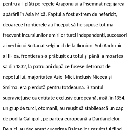
pentru a-l plăti pe regele Aragonului a însemnat neglijarea
apărării în Asia Mică. Faptul a fost extrem de nefericit,
deoarece frontierele au început să fie supuse tot mai
frecvent incursiunilor emirilor turci independenți, succesori
ai vechiului Sultanat selgiucid de la Ikonion. Sub Andronic
al II-lea, frontiera s-a prăbușit cu totul și până la moartea
sa din 1332, la patru ani după ce fusese detronat de
nepotul lui, majoritatea Asiei Mici, inclusiv Niceea și
Smirna, era pierdută pentru totdeauna. Bizanțul
supraviețuise ca entitate exclusiv europeană, însă, în 1354,
un grup de turci, otomanii, au reușit să stabilească un cap
de pod la Gallipoli, pe partea europeană a Dardanelelor.
De aici, au declanșat cucerirea Balcanilor, rezultatul fiind