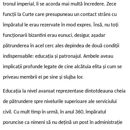
tronul imperial, li se acorda mai multă încredere. Zece
funcții la Curte care presupuneau un contact strâns cu
împăratul le erau rezervate în mod expres. Însă, nu toți
funcționarii bizantini erau eunuci, desigur, așadar
pătrunderea în acel cerc ales depindea de două condiții
indispensabile: educația și patronajul. Ambele aveau
implicații profunde legate de cine alcătuia elita și cum se
priveau membrii ei pe sine și slujba lor.
Educația la nivel avansat reprezentase dintotdeauna cheia
de pătrundere spre nivelurile superioare ale serviciului
civil. Cu mult timp în urmă, în anul 360, împăratul
poruncise ca nimeni să nu dețină un post în administrație