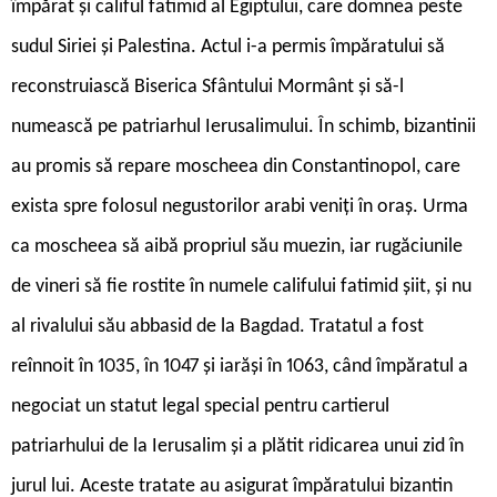
împărat și califul fatimid al Egiptului, care domnea peste
sudul Siriei și Palestina. Actul i-a permis împăratului să
reconstruiască Biserica Sfântului Mormânt și să-l
numească pe patriarhul Ierusalimului. În schimb, bizantinii
au promis să repare moscheea din Constantinopol, care
exista spre folosul negustorilor arabi veniți în oraș. Urma
ca moscheea să aibă propriul său muezin, iar rugăciunile
de vineri să fie rostite în numele califului fatimid șiit, și nu
al rivalului său abbasid de la Bagdad. Tratatul a fost
reînnoit în 1035, în 1047 și iarăși în 1063, când împăratul a
negociat un statut legal special pentru cartierul
patriarhului de la Ierusalim și a plătit ridicarea unui zid în
jurul lui. Aceste tratate au asigurat împăratului bizantin