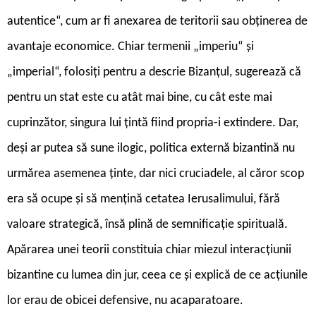
autentice“, cum ar fi anexarea de teritorii sau obținerea de
avantaje economice. Chiar termenii „imperiu“ și
„imperial“, folosiți pentru a descrie Bizanțul, sugerează că
pentru un stat este cu atât mai bine, cu cât este mai
cuprinzător, singura lui țintă fiind propria-i extindere. Dar,
deși ar putea să sune ilogic, politica externă bizantină nu
urmărea asemenea ținte, dar nici cruciadele, al căror scop
era să ocupe și să mențină cetatea Ierusalimului, fără
valoare strategică, însă plină de semnificație spirituală.
Apărarea unei teorii constituia chiar miezul interacțiunii
bizantine cu lumea din jur, ceea ce și explică de ce acțiunile
lor erau de obicei defensive, nu acaparatoare.