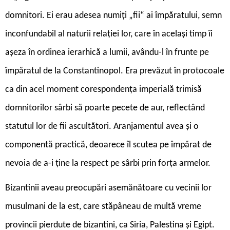
domnitori. Ei erau adesea numiți „fii“ ai împăratului, semn
inconfundabil al naturii relației lor, care în același timp îi
așeza în ordinea ierarhică a lumii, avându-l în frunte pe
împăratul de la Constantinopol. Era prevăzut în protocoale
ca din acel moment corespondența imperială trimisă
domnitorilor sârbi să poarte pecete de aur, reflectând
statutul lor de fii ascultători. Aranjamentul avea și o
componentă practică, deoarece îl scutea pe împărat de
nevoia de a-i ține la respect pe sârbi prin forța armelor.
Bizantinii aveau preocupări asemănătoare cu vecinii lor
musulmani de la est, care stăpâneau de multă vreme
provincii pierdute de bizantini, ca Siria, Palestina și Egipt.