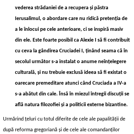
vederea strădaniei de a recupera și păstra
Ierusalimul, o abordare care nu ridică pretenția de
a le înlocui pe cele anterioare, ci se inspiră masiv
din ele. Este foarte posibil ca Alexie I să fi contribuit
cu ceva la gândirea Cruciadei I, ținând seama că în
secolul următor s-a instalat o anume neînțelegere
culturală, și nu trebuie exclusă ideea să fi existat o
oarecare premeditare atunci când Cruciada a IV-a
s-a abătut din cale. Însă în miezul întregii discuții se
află natura filozofiei și a politicii externe bizantine.
Urmărind țeluri cu totul diferite de cele ale papalității de
după reforma gregoriană și de cele ale comandanților