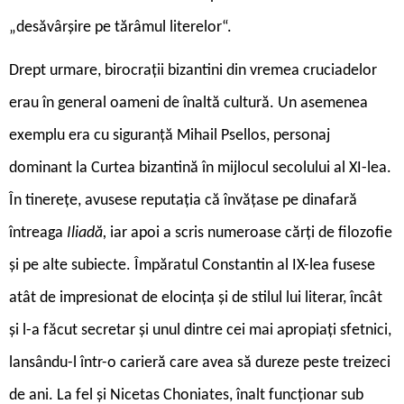
„desăvârșire pe tărâmul literelor“.
Drept urmare, birocrații bizantini din vremea cruciadelor
erau în general oameni de înaltă cultură. Un asemenea
exemplu era cu siguranță Mihail Psellos, personaj
dominant la Curtea bizantină în mijlocul secolului al XI-lea.
În tinerețe, avusese reputația că învățase pe dinafară
întreaga
Iliadă,
iar apoi a scris numeroase cărți de filozofie
și pe alte subiecte. Împăratul Constantin al IX-lea fusese
atât de impresionat de elocința și de stilul lui literar, încât
și l-a făcut secretar și unul dintre cei mai apropiați sfetnici,
lansându-l într-o carieră care avea să dureze peste treizeci
de ani. La fel și Nicetas Choniates, înalt funcționar sub