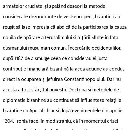
armatelor cruciate, și apelând deseori la metode
considerate dezonorante de vest-europeni, bizantinii au
reușit să lase impresia că abdică de la participarea la cauza
nobilă de apărare a Ierusalimului și a Țării Sfinte în fața
dușmanului musulman comun. Încercările occidentalilor,
după 1187, de a smulge ceea ce considerau ei justa
contribuție financiară bizantină la acea acțiune au condus
direct la ocuparea și jefuirea Constantinopolului. Dar nu
acesta a fost sfârșitul poveștii. Doctrina și metodele de
diplomație bizantine au continuat să influențeze relațiile
bizantine cu Apusul chiar și după evenimentele din aprilie
1204. Ironia face, în mod straniu, că în momentul crizei