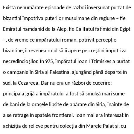
Există nenumărate episoade de război înverșunat purtat de
bizantini împotriva puterilor musulmane din regiune – fie
Emiratul hamdanid de la Alep, fie Califatul fatimid din Egipt
–, de vreme ce împăratului roman, potrivit percepției
bizantine, îi revenea rolul să îi apere pe creștini împotriva
necredincioșilor. În 975, împăratul Ioan I Tzimiskes a purtat
o campanie în Siria și Palestina, ajungând până departe în
sud, la Cezareea. Dar nu era un război de cucerire:
principala grijă a împăratului a fost să smulgă mari sume
de bani de la orașele lipsite de apărare din Siria, înainte de
a se retrage în spatele frontierei. Ioan mai era interesat în
achiziția de relicve pentru colecția din Marele Palat și, cu