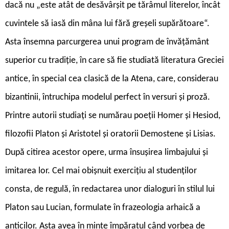
dacă nu „este atât de desăvârșit pe tărâmul literelor, încât
cuvintele să iasă din mâna lui fără greșeli supărătoare“.
Asta însemna parcurgerea unui program de învățământ
superior cu tradiție, în care să fie studiată literatura Greciei
antice, în special cea clasică de la Atena, care, considerau
bizantinii, întruchipa modelul perfect în versuri și proză.
Printre autorii studiați se numărau poeții Homer și Hesiod,
filozofii Platon și Aristotel și oratorii Demostene și Lisias.
După citirea acestor opere, urma însușirea limbajului și
imitarea lor. Cel mai obișnuit exercițiu al studenților
consta, de regulă, în redactarea unor dialoguri în stilul lui
Platon sau Lucian, formulate în frazeologia arhaică a
anticilor. Asta avea în minte împăratul când vorbea de