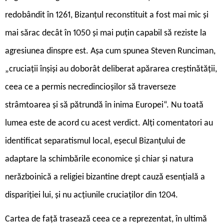
redobândit în 1261, Bizanțul reconstituit a fost mai mic și
mai sărac decât în 1050 și mai puțin capabil să reziste la
agresiunea dinspre est. Așa cum spunea Steven Runciman,
„cruciații înșiși au doborât deliberat apărarea creștinătății,
ceea ce a permis necredincioșilor să traverseze
strâmtoarea și să pătrundă în inima Europei“. Nu toată
lumea este de acord cu acest verdict. Alți comentatori au
identificat separatismul local, eșecul Bizanțului de
adaptare la schimbările economice și chiar și natura
nerăzboinică a religiei bizantine drept cauză esențială a
dispariției lui, și nu acțiunile cruciaților din 1204.
Cartea de față trasează ceea ce a reprezentat, în ultimă