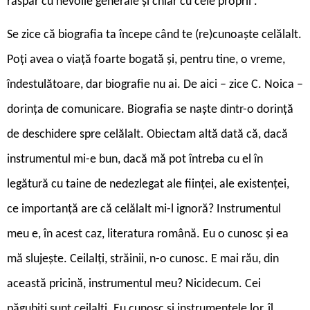
răspăr cu nevoile generale și chiar cu cele proprii .
Se zice că biografia ta începe când te (re)cunoaște celălalt.
Poți avea o viață foarte bogată și, pentru tine, o vreme,
îndestulătoare, dar biografie nu ai. De aici – zice C. Noica –
dorința de comunicare. Biografia se naște dintr-o dorință
de deschidere spre celălalt. Obiectam altă dată că, dacă
instrumentul mi-e bun, dacă mă pot întreba cu el în
legătură cu taine de nedezlegat ale ființei, ale existenței,
ce importanță are că celălalt mi-l ignoră? Instrumentul
meu e, în acest caz, literatura română. Eu o cunosc și ea
mă slujește. Ceilalți, străinii, n-o cunosc. E mai rău, din
această pricină, instrumentul meu? Nicidecum. Cei
păgubiți sunt ceilalți. Eu cunosc și instrumentele lor, îl