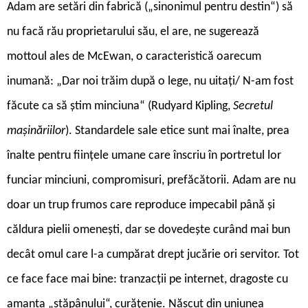
Adam are setări din fabrică („sinonimul pentru destin“) să
nu facă rău proprietarului său, el are, ne sugerează
mottoul ales de McEwan, o caracteristică oarecum
inumană: „Dar noi trăim după o lege, nu uitați/ N-am fost
făcute ca să știm minciuna“ (Rudyard Kipling,
Secretul
mașinăriilor
). Standardele sale etice sunt mai înalte, prea
înalte pentru ființele umane care înscriu în portretul lor
funciar minciuni, compromisuri, prefăcătorii. Adam are nu
doar un trup frumos care reproduce impecabil până și
căldura pielii omenești, dar se dovedește curând mai bun
decât omul care l-a cumpărat drept jucărie ori servitor. Tot
ce face face mai bine: tranzacții pe internet, dragoste cu
amanta „stăpânului“, curățenie. Născut din uniunea