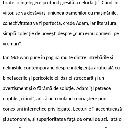
toate, o înțelegere profund greșită a celorlalți“. Când, în
viitor, se va desăvârși uniunea oamenilor cu mașinăriile,
conectivitatea
va fi perfectă, crede Adam, iar literatura,
simplă colecție de povești despre „cum erau oamenii pe
vremuri“.
Ian McEwan pune în pagină multe dintre întrebările și
neliniștile contemporane despre inteligența artificială cu
binefacerile și pericolele ei, dar el strecoară și un
avertisment și o fărâmă de soluție. Adam își petrece
nopțile „citind“, adică acu mulând cunoaștere prin
conexiuni internetice privilegiate. Lecturile îi accentuează
și autonomia, și superioritatea față de omul de azi. Iată o