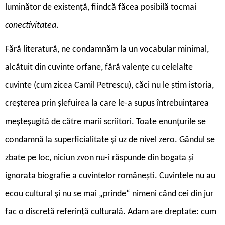
luminător de existență, fiindcă făcea posibilă tocmai
conectivitatea
.
F
ără literatură, ne condamnăm la un vocabular minimal,
alcătuit din cuvinte orfane, fără valențe cu celelalte
cuvinte (cum zicea Camil Petrescu), căci nu le știm istoria,
creșterea prin șlefuirea la care le-a supus întrebuințarea
meșteșugită de către marii scriitori. Toate enunțurile se
condamnă la superficialitate și uz de nivel zero. Gândul se
zbate pe loc, niciun zvon nu-i răspunde din bogata și
ignorata biografie a cuvintelor românești. Cuvintele nu au
ecou cultural și nu se mai „prinde“ nimeni când cei din jur
fac o discretă referință culturală. Adam are dreptate: cum