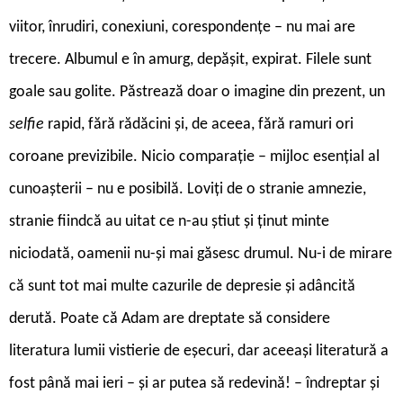
viitor, înrudiri, conexiuni, corespondențe – nu mai are
trecere. Albumul e în amurg, depășit, expirat. Filele sunt
goale sau golite. Păstrează doar o imagine din prezent, un
selfie
rapid, fără rădăcini și, de aceea, fără ramuri ori
coroane previzibile. Nicio comparație – mijloc esențial al
cunoașterii – nu e posibilă. Loviți de o stranie amnezie,
stranie fiindcă au uitat ce n-au știut și ținut minte
niciodată, oamenii nu-și mai găsesc drumul. Nu-i de mirare
că sunt tot mai multe cazurile de depresie și adâncită
derută. Poate că Adam are dreptate să considere
literatura lumii vistierie de eșecuri, dar aceeași literatură a
fost până mai ieri – și ar putea să redevină! – îndreptar și