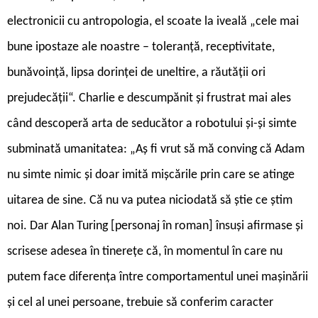
electronicii cu antropologia, el scoate la iveală „cele mai
bune ipostaze ale noastre – toleranță, receptivitate,
bunăvoință, lipsa dorinței de uneltire, a răutății ori
prejudecății“. Charlie e descumpănit și frustrat mai ales
când descoperă arta de seducător a robotului și-și simte
subminată umanitatea: „Aș fi vrut să mă conving că Adam
nu simte nimic și doar imită mișcările prin care se atinge
uitarea de sine. Că nu va putea niciodată să știe ce știm
noi. Dar Alan Turing [personaj în roman] însuși afirmase și
scrisese adesea în tinerețe că, în momentul în care nu
putem face diferența între comportamentul unei mașinării
și cel al unei persoane, trebuie să conferim caracter