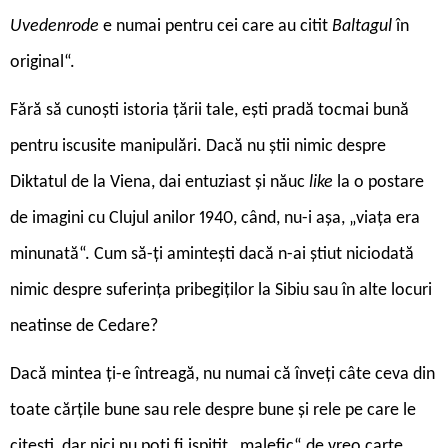
Uvedenrode
e numai pentru cei care au citit
Baltagul
în
original“.
Fără să cunoști istoria țării tale, ești pradă tocmai bună
pentru iscusite manipulări. Dacă nu știi nimic despre
Diktatul de la Viena, dai entuziast și năuc
like
la o postare
de imagini cu Clujul anilor 1940, când, nu-i așa, „viața era
minunată“. Cum să-ți amintești dacă n-ai știut niciodată
nimic despre suferința pribegiților la Sibiu sau în alte locuri
neatinse de Cedare?
Dacă mintea ți-e întreagă, nu numai că înveți câte ceva din
toate cărțile bune sau rele despre bune și rele pe care le
citești, dar nici nu poți fi ispitit „malefic“ de vreo carte.