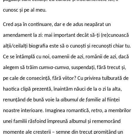
cunosc și pe al meu.
Cred așa în continuare, dar e de adus neapărat un
amendament la zi: mai important decât să-ți (re)cunoască
alții/ceilalți biografia este să o cunoști și recunoști chiar tu.
Ce se întâmplă cu noi, oamenii de azi, românii de azi, dacă
alegem să trăim
cumva-cumva
, suspendați, fără trecut și,
pe cale de consecință, fără viitor? Cu privirea tulburată de
haotica clipă prezentă, înaintăm năuci de la o zi la alta,
renunțând de bună voie la
albumul de familie
al ființei
noastre interioare. Imaginea romantică,
retro
, a membrilor
unei familii răsfoind împreună albumul și rememorând
momente ale creșterii – semne din trecut promițând un