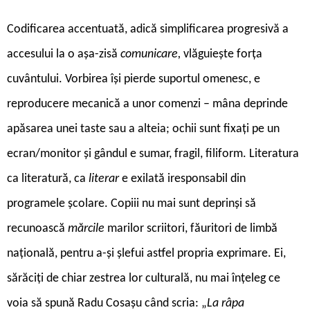
Codificarea accentuată, adică simplificarea progresivă a
accesului la o așa-zisă
comunicare,
vlăguiește forța
cuvântului. Vorbirea își pierde suportul omenesc, e
reproducere mecanică a unor comenzi – mâna deprinde
apăsarea unei taste sau a alteia; ochii sunt fixați pe un
ecran/monitor și gândul e sumar, fragil, filiform. Literatura
ca literatură, ca
literar
e exilată iresponsabil din
programele școlare. Copiii nu mai sunt deprinși să
recunoască
mărcile
marilor scriitori, făuritori de limbă
națională, pentru a-și șlefui astfel propria exprimare. Ei,
sărăciți de chiar zestrea lor culturală, nu mai înțeleg ce
voia să spună Radu Cosașu când scria: „
La râpa