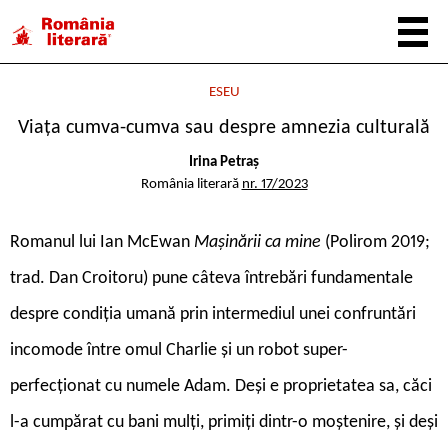
ESEU
Viața cumva-cumva sau despre amnezia culturală
Irina Petraș
România literară
nr. 17/2023
Romanul lui Ian McEwan
Mașinării ca mine
(Polirom 2019;
trad. Dan Croitoru) pune câteva întrebări fundamentale
despre condiția umană prin intermediul unei confruntări
incomode între omul Charlie și un robot super-
perfecționat cu numele Adam. Deși e proprietatea sa, căci
l-a cumpărat cu bani mulți, primiți dintr-o moștenire, și deși