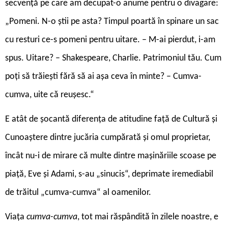
secvență pe care am decupat-o anume pentru o divagare:
„Pomeni. N-o știi pe asta? Timpul poartă în spinare un sac
cu resturi ce-s pomeni pentru uitare. – M-ai pierdut, i-am
spus. Uitare? – Shakespeare, Charlie. Patrimoniul tău. Cum
poți să trăiești fără să ai așa ceva în minte? – Cumva-
cumva, uite că reușesc.“
E atât de șocantă diferența de atitudine față de Cultură și
Cunoaștere dintre jucăria cumpărată și omul proprietar,
încât nu-i de mirare că multe dintre mașinăriile scoase pe
piață, Eve și Adami, s-au „sinucis“, deprimate iremediabil
de trăitul „cumva-cumva“ al oamenilor.
V
iața
cumva-cumva
, tot mai răspândită în zilele noastre, e