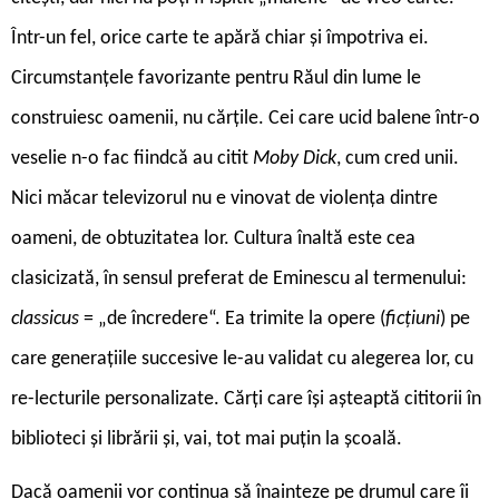
Într-un fel, orice carte te apără chiar și împotriva ei.
Circumstanțele favorizante pentru Răul din lume le
construiesc oamenii, nu cărțile. Cei care ucid balene într-o
veselie n-o fac fiindcă au citit
Moby Dick
, cum cred unii.
Nici măcar televizorul nu e vinovat de violența dintre
oameni, de obtuzitatea lor. Cultura înaltă este cea
clasicizată, în sensul preferat de Eminescu al termenului:
classicus
= „de încredere“. Ea trimite la opere (
ficțiuni
) pe
care generațiile succesive le-au validat cu alegerea lor, cu
re-lecturile personalizate. Cărți care își așteaptă cititorii în
biblioteci și librării și, vai, tot mai puțin la școală.
Dacă oamenii vor continua să înainteze pe drumul care îi