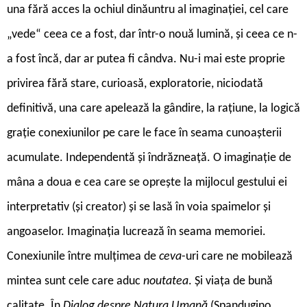
una fără acces la ochiul dinăuntru al imaginației, cel care
„vede“ ceea ce a fost, dar într-o nouă lumină, și ceea ce n-
a fost încă, dar ar putea fi cândva. Nu-i mai este proprie
privirea fără stare, curioasă, exploratorie, niciodată
definitivă, una care apelează la gândire, la rațiune, la logică
grație conexiunilor pe care le face în seama cunoașterii
acumulate. Independentă și îndrăzneață. O imaginație de
mâna a doua e cea care se oprește la mijlocul gestului ei
interpretativ (și creator) și se lasă în voia spaimelor și
angoaselor. Imaginația lucrează în seama memoriei.
Conexiunile între mulțimea de
ceva
-uri care ne mobilează
mintea sunt cele care aduc
noutatea
. Și viața de bună
calitate. În
Dialog despre Natura Umană
(Spandugino,