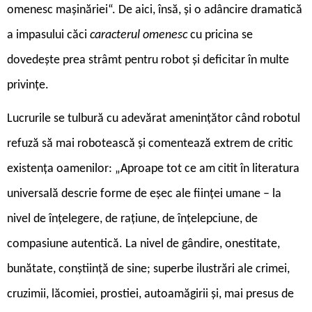
omenesc mașinăriei“. De aici, însă, și o adâncire dramatică
a impasului căci
caracterul omenesc
cu pricina se
dovedește prea strâmt pentru robot și deficitar în multe
privințe.
Lucrurile se tulbură cu adevărat amenințător când robotul
refuză să mai robotească și comentează extrem de critic
existența oamenilor: „Aproape tot ce am citit în literatura
universală descrie forme de eșec ale ființei umane – la
nivel de înțelegere, de rațiune, de înțelepciune, de
compasiune autentică. La nivel de gândire, onestitate,
bunătate, conștiință de sine; superbe ilustrări ale crimei,
cruzimii, lăcomiei, prostiei, autoamăgirii și, mai presus de