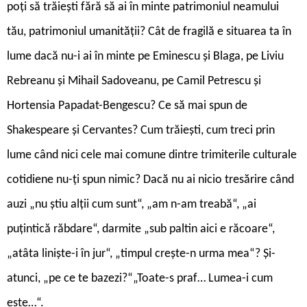
poți să trăiești fără să ai în minte patrimoniul neamului
tău, patrimoniul umanității? Cât de fragilă e situarea ta în
lume dacă nu-i ai în minte pe Eminescu și Blaga, pe Liviu
Rebreanu și Mihail Sadoveanu, pe Camil Petrescu și
Hortensia Papadat-Bengescu? Ce să mai spun de
Shakespeare și Cervantes? Cum trăiești, cum treci prin
lume când nici cele mai comune dintre trimiterile culturale
cotidiene nu-ți spun nimic? Dacă nu ai nicio tresărire când
auzi „nu știu alții cum sunt“, „am n-am treabă“, „ai
puțintică răbdare“, darmite „sub paltin aici e răcoare“,
„atâta liniște-i în jur“, „timpul crește-n urma mea“? Și-
atunci, „pe ce te bazezi?“„Toate-s praf… Lumea-i cum
este…“.