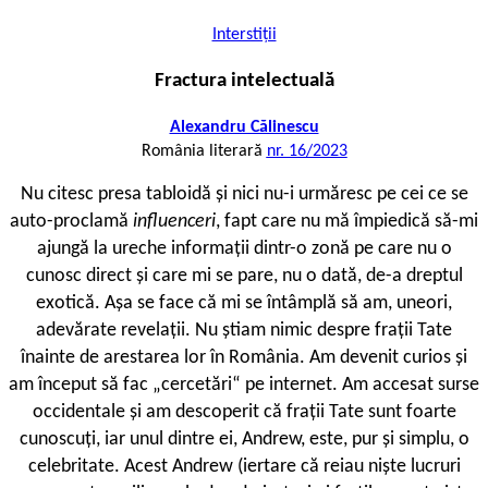
Interstiții
Fractura intelectuală
Alexandru Călinescu
România literară
nr. 16/2023
N
u citesc presa tabloidă și nici nu-i urmăresc pe cei ce se
auto-proclamă
influenceri
, fapt care nu mă împiedică să-mi
ajungă la ureche informații dintr-o zonă pe care nu o
cunosc direct și care mi se pare, nu o dată, de-a dreptul
exotică. Așa se face că mi se întâmplă să am, uneori,
adevărate revelații. Nu știam nimic despre frații Tate
înainte de arestarea lor în România. Am devenit curios și
am început să fac „cercetări“ pe internet. Am accesat surse
occidentale și am descoperit că frații Tate sunt foarte
cunoscuți, iar unul dintre ei, Andrew, este, pur și simplu, o
celebritate. Acest Andrew (iertare că reiau niște lucruri