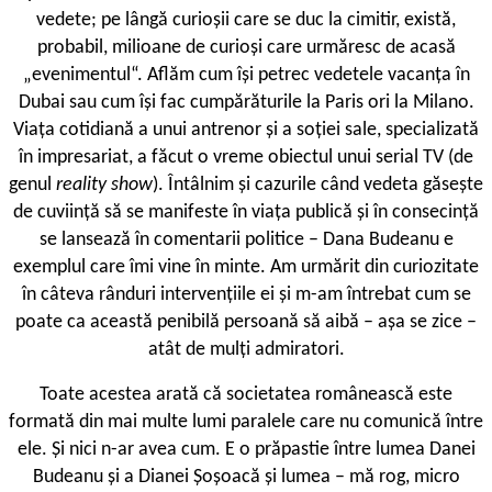
vedete; pe lângă curioșii care se duc la cimitir, există,
probabil, milioane de curioși care urmăresc de acasă
„evenimentul“. Aflăm cum își petrec vedetele vacanța în
Dubai sau cum își fac cumpărăturile la Paris ori la Milano.
Viața cotidiană a unui antrenor și a soției sale, specializată
în impresariat, a făcut o vreme obiectul unui serial TV (de
genul
reality show
). Întâlnim și cazurile când vedeta găsește
de cuviință să se manifeste în viața publică și în consecință
se lansează în comentarii politice – Dana Budeanu e
exemplul care îmi vine în minte. Am urmărit din curiozitate
în câteva rânduri intervențiile ei și m-am întrebat cum se
poate ca această penibilă persoană să aibă – așa se zice –
atât de mulți admiratori.
T
oate acestea arată că societatea românească este
formată din mai multe lumi paralele care nu comunică între
ele. Și nici n-ar avea cum. E o prăpastie între lumea Danei
Budeanu și a Dianei Șoșoacă și lumea – mă rog, micro