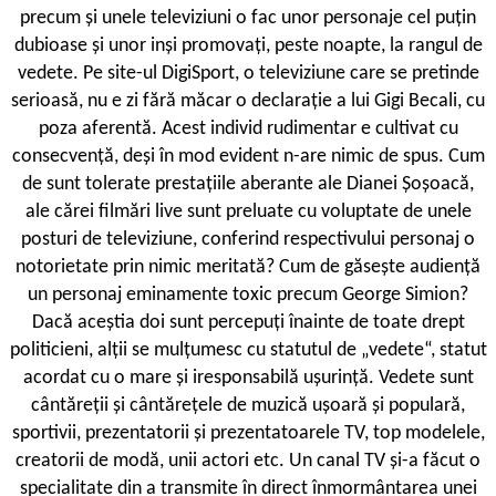
precum și unele televiziuni o fac unor personaje cel puțin
dubioase și unor inși promovați, peste noapte, la rangul de
vedete. Pe site-ul DigiSport, o televiziune care se pretinde
serioasă, nu e zi fără măcar o declarație a lui Gigi Becali, cu
poza aferentă. Acest individ rudimentar e cultivat cu
consecvență, deși în mod evident n-are nimic de spus. Cum
de sunt tolerate prestațiile aberante ale Dianei Șoșoacă,
ale cărei filmări live sunt preluate cu voluptate de unele
posturi de televiziune, conferind respectivului personaj o
notorietate prin nimic meritată? Cum de găsește audiență
un personaj eminamente toxic precum George Simion?
Dacă aceștia doi sunt percepuți înainte de toate drept
politicieni, alții se mulțumesc cu statutul de „vedete“, statut
acordat cu o mare și iresponsabilă ușurință. Vedete sunt
cântăreții și cântărețele de muzică ușoară și populară,
sportivii, prezentatorii și prezentatoarele TV, top modelele,
creatorii de modă, unii actori etc. Un canal TV și-a făcut o
specialitate din a transmite în direct înmormântarea unei