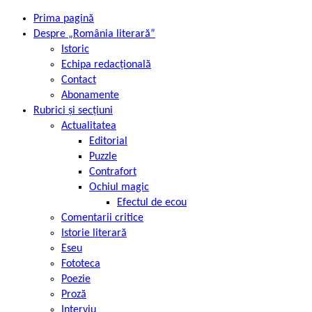
Prima pagină
Despre „România literară”
Istoric
Echipa redacțională
Contact
Abonamente
Rubrici și secțiuni
Actualitatea
Editorial
Puzzle
Contrafort
Ochiul magic
Efectul de ecou
Comentarii critice
Istorie literară
Eseu
Fototeca
Poezie
Proză
Interviu