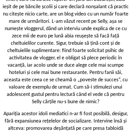
ieșit de pe băncile școlii și care declară nonșalant că practic
nu citește nicio carte, are un blog video cu un număr foarte
mare de urmăritori. L-am văzut recent pe Selly, așa se
numește vloggerul, dând un interviu unde explica de ce cu
zece mii de euro pe lună abia reușește să facă față
cheltuielilor curente. Sigur, trebuie să țină cont și de
cheltuielile suplimentare: fiind foarte solicitat psihic de
activitatea de vlogger, el e obligat să plece periodic în
vacanță, iar acolo unde se duce alege cele mai scumpe
hoteluri și cele mai bune restaurante. Pentru fanii săi,
aceasta este ceea ce se cheamă o „poveste de succes“, cu
valoare de exemplu de urmat. Cum să-i stimulezi unui
adolescent gustul pentru lectură când el vede că pentru
Selly cărțile nu-s bune de nimic?
Apariția acestor idoli mediatici n-ar fi fost posibilă, desigur,
fără expansiunea rețelelor de socializare. Intervine însă și
altceva: promovarea deșănțată pe care presa tabloidă