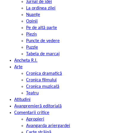
Jurnal de idei
La ordinea zilei
Nuanțe
Opinii
Pe de altă parte
Pieziș
Puncte de vedere
Puzzle
Tabela de marcaj
Ancheta R.l.
Arte
Cronica dramatică
Cronica filmului
Cronica muzicală
Teatru
Atitudini
Avanpremieră editorială
Comentarii critice
Apropieri
Avangarda ariergardei
Carte străină