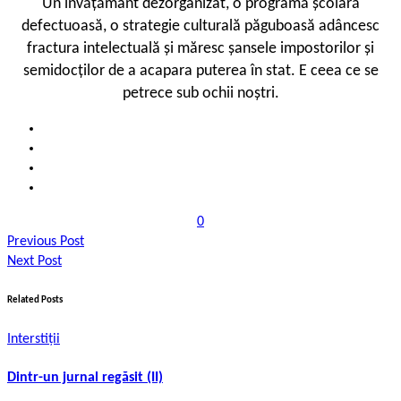
Un învățământ dezorganizat, o programă școlară
defectuoasă, o strategie culturală păguboasă adâncesc
fractura intelectuală și măresc șansele impostorilor și
semidocților de a acapara puterea în stat. E ceea ce se
petrece sub ochii noștri.
0
Previous Post
Next Post
Related Posts
Interstiții
Dintr-un jurnal regăsit (II)