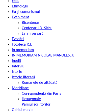
Eseu
Etimologii
Eu și comunismul
Eveniment
Bicentenar
Centenar I.D. Sîrbu
La aniversară
Evocări
Fototeca R.l.
In memoriam
IN MEMORIAM NICOLAE MANOLESCU
Inedit
Interviu
Istorie
Istorie literară
Romanele de altădată
Meridiane
Corespondență din Paris
Hexagonale
Parisul scriitorilor
Ochiul magic