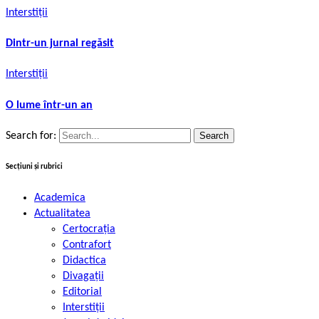
Interstiții
Dintr-un jurnal regăsit
Interstiții
O lume într-un an
Search for:
Secțiuni și rubrici
Academica
Actualitatea
Certocrația
Contrafort
Didactica
Divagații
Editorial
Interstiții