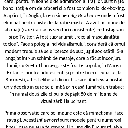
care, pentru milioanele de admiratori ai fraților, sunt niște
banalități) e om de afaceri și a fost campion la kick-boxing.
A apărut, în Anglia, la emisiunea
Big Brother
de unde a fost
eliminat pentru niște decla rații sexiste. A avut milioane de
abonați (care i-au adus venituri consistente) pe Instagram
și pe Twitter. A fost supranumit „rege al masculinității
toxice“. Face apologia individualismului, consideră că omul
modern trebuie să se elibereze de sub jugul societății. S-a
angajat într-un schimb de mesaje, care a făcut înconjurul
lumii, cu Greta Thunberg. Este foarte popular, în Marea
Britanie, printre adolescenți și printre tineri. După ce, la
București, a fost eliberat din închisoare, Andrew a postat
un videoclip în care se plimbă prin casă fumând un trabuc:
în numai două zile clipul a depășit 50 de milioane de
vizualizări! Halucinant!
Prima observație care se impune este că mimetismul face
ravagii. Acești
influenceri
sunt modele pentru numeroși
tineri, care nu au alte repere. Un june din București, abia