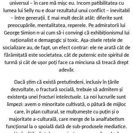
universul – în care mă mișc eu. Incom patibilitatea cu
lumea lui Selly nu e doar rezultatul unui conflict – inevitabil
– între generații. E mai mult decât atât: diferite sunt
preocupările, mentalitatea, reperele. Pe admiratorii lui
George Simion n-ai cum să-i convingi că exhibiționismul lui
naționalist e demagogic și toxic. Așa-zisele rețele de
socializare au, de fapt, un efect contrar: ele ne arată cât de
fărâmițată este societatea, cât de puternic este spiritul de
turmă și cât de ușor poți face ca minciuna să treacă drept
adevăr.
Dacă știm că există pretutindeni, inclusiv în țările
dezvoltate, o fractură socială, trebuie să admitem și
existența unei
fracturi intelectuale
. La noi lucrurile sunt
limpezi: avem o minoritate cultivată, o pătură de mijloc
care, în plan cultural, se mulțumește cu puțin și o
majoritate a-culturală, care merge de la analfabetism
funcțional la o spoială dată de sub-produsele mediatice.