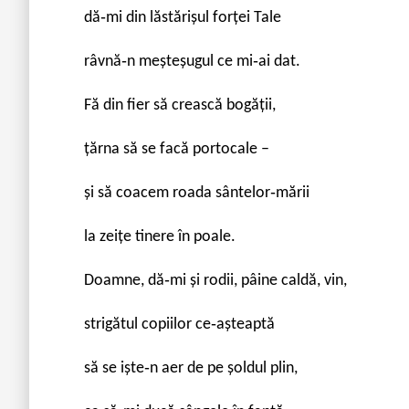
dă‐mi din lăstărişul forței Tale
râvnă‐n meşteşugul ce mi‐ai dat.
Fă din fier să crească bogății,
țărna să se facă portocale –
şi să coacem roada sântelor‐mării
la zeițe tinere în poale.
Doamne, dă‐mi şi rodii, pâine caldă, vin,
strigătul copiilor ce‐aşteaptă
să se işte‐n aer de pe şoldul plin,