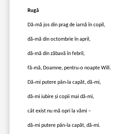
Rugă
Dă‐mă jos din prag de iarnă în copil,
dă‐mă din octombrie în april,
dă‐mă din zăbavă în febril,
fă‐mă, Doamne, pentru‐o noapte Will.
Dă‐mi putere pân‐la capăt, dă‐mi,
dă‐mi iubire şi copii mai dă‐mi,
cât exist nu mă opri la vămi –
dă‐mi putere pân‐la capăt, dă‐mi.