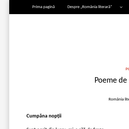
Prima pagină
Despre „România literară”
P
Poeme de
România lit
Cumpăna nopții