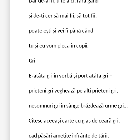
Dar de‐ai fi, uite aici, fără gând
şi de‐ți cer să mai fii, să tot fii,
poate eşti şi vei fi până când
tu şi eu vom pleca în copii.
Gri
E‐atâta gri în vorbă şi port atâta gri –
prieteni gri veghează pe alți prieteni gri,
nesomnuri gri în sânge brăzdează urme gri…
Citesc aceeaşi carte cu glas de ceară gri,
cad păsări amețite înfrânte de tării,