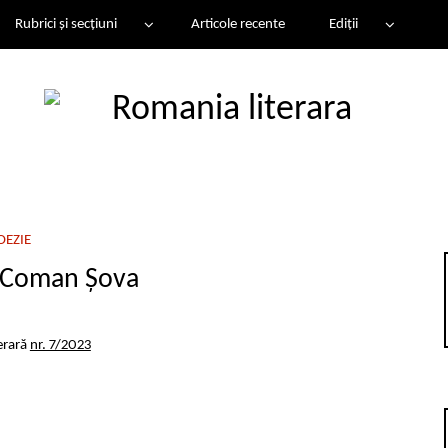
Rubrici și secțiuni
Articole recente
Ediții
OEZIE
 Coman Șova
erară
nr. 7/2023