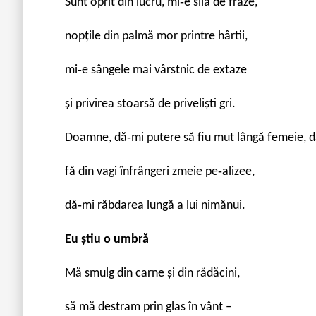
Sunt oprit din lucru, mi‐e silă de fraze,
nopțile din palmă mor printre hârtii,
mi‐e sângele mai vârstnic de extaze
şi privirea stoarsă de privelişti gri.
Doamne, dă‐mi putere să fiu mut lângă femeie, dă
fă din vagi înfrângeri zmeie pe‐alizee,
dă‐mi răbdarea lungă a lui nimănui.
Eu ştiu o umbră
Mă smulg din carne şi din rădăcini,
să mă destram prin glas în vânt –