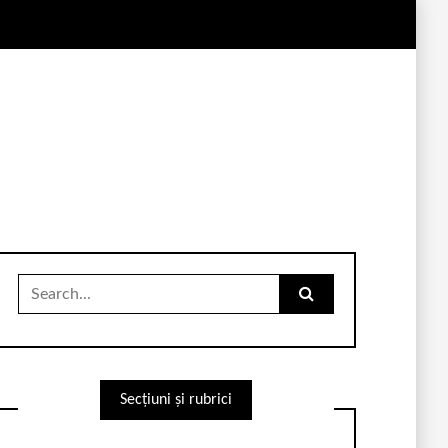
Search
for:
Secțiuni și rubrici