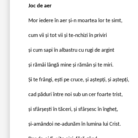
Joc de aer
Mor iedere în aer şi‐n moartea lor te simt,
cum vii şi tot vii şi te‐nchizi în priviri
şi cum sapi în albastru cu rugi de argint
şi rămâi lângă mine şi rămân şi te miri.
Şi te frângi, eşti pe cruce, şi aştepți, şi aştepți,
cad păduri între noi sub un cer foarte trist,
şi sfârşeşti în tăceri, şi sfârşesc în îngheț,
şi‐amândoi ne‐adunăm în lumina lui Crist.