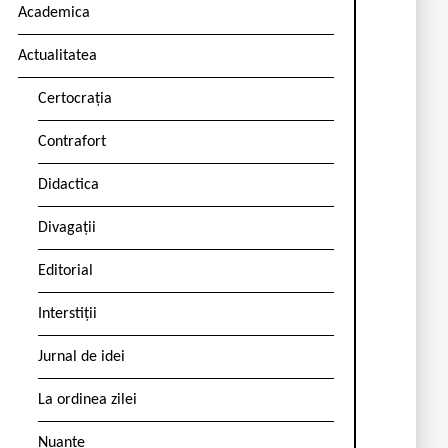
Academica
Actualitatea
Certocrația
Contrafort
Didactica
Divagații
Editorial
Interstiții
Jurnal de idei
La ordinea zilei
Nuanțe