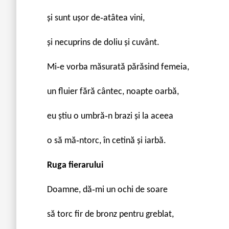
şi sunt uşor de‐atâtea vini,
şi necuprins de doliu şi cuvânt.
Mi‐e vorba măsurată părăsind femeia,
un fluier fără cântec, noapte oarbă,
eu ştiu o umbră‐n brazi şi la aceea
o să mă‐ntorc, în cetină şi iarbă.
Ruga fierarului
Doamne, dă‐mi un ochi de soare
să torc fir de bronz pentru greblat,