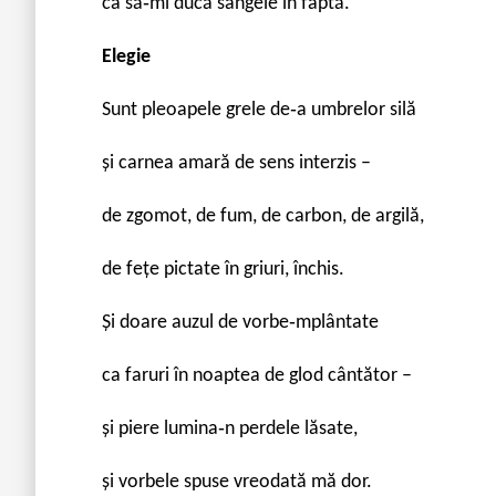
ca să‐mi ducă sângele în faptă.
Elegie
Sunt pleoapele grele de‐a umbrelor silă
şi carnea amară de sens interzis –
de zgomot, de fum, de carbon, de argilă,
de fețe pictate în griuri, închis.
Şi doare auzul de vorbe‐mplântate
ca faruri în noaptea de glod cântător –
şi piere lumina‐n perdele lăsate,
şi vorbele spuse vreodată mă dor.