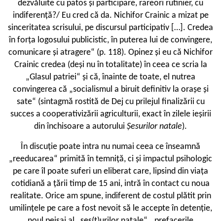
dezvăluite cu patos și participare, rareori rutinier, cu
indiferență?/ Eu cred că da. Nichifor Crainic a mizat pe
sinceritatea scrisului, pe discursul participativ […]. Credea
în forța logosului publicistic, în puterea lui de convingere,
comunicare și atragere“ (p. 118). Opinez și eu că Nichifor
Crainic credea (deși nu în totalitate) în ceea ce scria la
„Glasul patriei“ și că, înainte de toate, el nutrea
convingerea că „socialismul a biruit definitiv la orașe și
sate“ (sintagmă rostită de Dej cu prilejul finalizării cu
succes a cooperativizării agriculturii, exact în zilele ieșirii
din închisoare a autorului
Șesurilor natale
).
În discuție poate intra nu numai ceea ce înseamnă
„reeducarea“ primită în temniță, ci și impactul psihologic
pe care îl poate suferi un eliberat care, lipsind din viața
cotidiană a țării timp de 15 ani, intră în contact cu noua
realitate. Orice am spune, indiferent de costul plătit prin
umilințele pe care a fost nevoit să le accepte în detenție,
noul peisaj al „șes(t)urilor natale“, „prefacerile