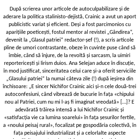
D
upă scrierea unor articole de autoculpabilizare și de
aderare la politica stalinisto-dejistă, Crainic a avut un aport
publicistic variat și eficient. Deși a fost parcimonios cu
aparițiile poeticești, fostul mentor al revistei „Gândirea“,
devenit la „Glasul patriei“ redactor-șef (!), a scris articole
pline de umori contrastante, obeze în cuvinte puse când să
îmbie, când să înjure, de la revoltă și sarcasm, la uimiri
reportericești și lirism duios. Ana Selejan aduce în discuție,
în mod justificat, sinceritatea celui care și-a oferit serviciile
„Glasului patriei“ la numai câteva zile (!) după ieșirea din
închisoare: „E sincer Nichifor Crainic aici și-n cele două-trei
autoconfesiuni, când vibrează de bucurie în fața «chipului
nou al Patriei, cum nu mi l-aș fi imaginat vreodată» […]? E
adevărată trăirea intensă a lui Nichifor Crainic și
«satisfacția vie ca lumina soarelui» în fața șesurilor fertile,
a «noului peisaj rural», focalizat pe gospodăria colectivă, în
fața peisajului industrializat și a celorlalte aspecte