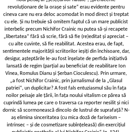
revoluționare de la orașe și sate“ erau evidente pentru
cineva care nu era deloc acomodat în mod direct și treptat
cu ele. Și nu trebuie să omitem faptul că un mare publicist
interbelic precum Nichifor Crainic nu putea să-și recapete
„libertatea“ fără să scrie, fără să fie (re)editat și apreciat –
cu alte cuvinte, să fie reabilitat. Acestea erau, de fapt,
sentimentele majorității scriitorilor ieșiți din închisoare, dar,
desigur, așteptările le-au fost înșelate de perfida inițiativă
lansată de regim (parțial au beneficiat de reabilitare Ion
Vinea, Romulus Dianu și Șerban Cioculescu). Prin urmare,
„a fost Nichifor Crainic, prin jurnalismul de la „Glasul
patriei“
,
un duplicitar? A fost fals entuziasmul său în fața
noilor peisaje ale țării, în fața noului vitalism ce părea să
cuprindă lumea pe care o traversa ca reporter nesilit și nici
dornic să scormonească dincolo de lustrul de suprafață? N-
aș elimina sinceritatea (cu mica doză de fariseism –
intrinsec – și de cosmetizare subînțeleasă) din exercițiul