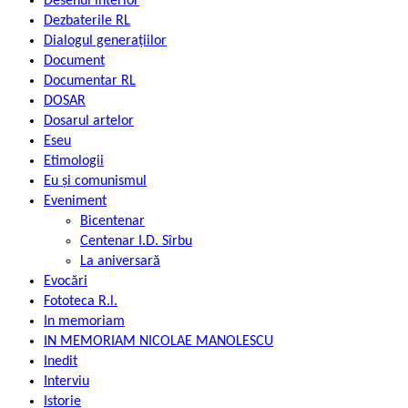
Desenul interior
Dezbaterile RL
Dialogul generațiilor
Document
Documentar RL
DOSAR
Dosarul artelor
Eseu
Etimologii
Eu și comunismul
Eveniment
Bicentenar
Centenar I.D. Sîrbu
La aniversară
Evocări
Fototeca R.l.
In memoriam
IN MEMORIAM NICOLAE MANOLESCU
Inedit
Interviu
Istorie