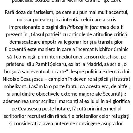
publicistic postbelic al lui Nichifor Crainic“ (p. 124).
Fără doza de fariseism, pe care eu pun mai mult accentul,
nu s-ar putea explica intenția celui care a scris
impresionantele pagini din
Pribeag în țara mea
de a fi
prezent în „Glasul patriei“ cu articole de atitudine critică
demascatoare împotriva legionarilor și a transfugilor.
Elocventă este maniera în care a încercat Nichifor Crainic
să-l convingă, prin intermediul unei scrisori deschise, pe
prietenul său Pamfil Șeicaru, exilat la Madrid, să scrie „o
broșură sau eventual o carte“ despre politica externă a lui
Nicolae Ceaușescu – campion în devenire al păcii și frustrat
nobelizant. Lăsăm la o parte faptul că acesta era, de altfel,
și unul dintre obiectivele externe majore ale Securității:
ademenirea unor scriitori marcanți ai exilului în a-l glorifica
pe Ceaușescu peste hotare, făcută prin intermediul
scriitorilor recrutați din rândurile prietenilor celor refugiați
și considerați a avea putere de convingere asupra lor.