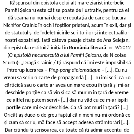
R
ăspunsul din epistola celuilalt mare ziarist interbelic
Pamfil Șeicaru este cât se poate de ilustrativ, pentru că el
dă seama nu numai despre reputația de care se bucura
Nichifor Crainic în ochii foștilor prieteni, acum în exil, dar și
de statutul și de îndeletnicirile scriitorilor și intelectualilor
noștri expatriați. Iată câteva pasaje citate de Ana Selejan,
din epistola restituită inițial în
România literară
, nr. 9/2012
(
O epistolă necunoscută a lui Pamfil Șeicaru
, de Nicolae
Scurtu): „Dragă Crainic,/ Îți răspund că îmi este imposibil să
întrerup lucrarea –
Ping-pong diplomatique
– […]. Eu nu
vreau să scriu o carte de propagandă […]. Tu îmi scrii că «o
cărticică sau o carte ar avea un mare ecou în țară și mi-ar
deschide porțile ca să vin și ca să murim în țară de vreme
ce altfel nu putem servi» […] dar nu văd cu ce m-ar ispiti
porțile care mi s-ar deschide. Ca să pot muri în țară? […]
Oricât aș duce-o de greu faptul că nimeni nu-mi ordonă ce
și cum să scriu, mă face să accept adesea strâmtorări […].
Dar citindu-ți scrisoarea, cu toate că îți admir accentul de