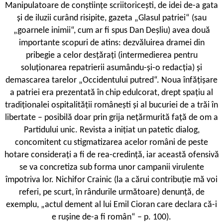
Manipulatoare de conștiințe scriitoricești, de idei de-a gata
și de iluzii curând risipite, gazeta „Glasul patriei“ (sau
„goarnele inimii“, cum ar fi spus Dan Deșliu) avea două
importante scopuri de atins: dezvăluirea dramei din
pribegie a celor desțărați (intermedierea pentru
soluționarea repatrierii asumându-și-o redacția) și
demascarea tarelor „Occidentului putred“. Noua înfățișare
a patriei era prezentată în chip edulcorat, drept spațiu al
tradiționalei ospitalității românești și al bucuriei de a trăi în
libertate – posibilă doar prin grija nețărmurită față de om a
Partidului unic. Revista a inițiat un patetic dialog,
concomitent cu stigmatizarea acelor români de peste
hotare considerați a fi de rea-credință, iar această ofensivă
se va concretiza sub forma unor campanii virulente
împotriva lor. Nichifor Crainic (la a cărui contribuție mă voi
referi, pe scurt, în rândurile următoare) denunță, de
exemplu, „actul dement al lui Emil Cioran care declara că-i
e rușine de-a fi român“ – p. 100).