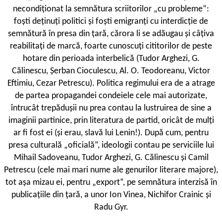
necondiționat la semnătura scriitorilor „cu probleme“:
foști deținuți politici și foști emigranți cu interdicție de
semnătură în presa din țară, cărora li se adăugau și câțiva
reabilitați de marcă, foarte cunoscuți cititorilor de peste
hotare din perioada interbelică (Tudor Arghezi, G.
Călinescu, Șerban Cioculescu, Al. O. Teodoreanu, Victor
Eftimiu, Cezar Petrescu). Politica regimului era de a atrage
de partea propagandei condeiele cele mai autorizate,
întrucât trepădușii nu prea contau la lustruirea de sine a
imaginii partinice, prin literatura de partid, oricât de mulți
ar fi fost ei (și erau, slavă lui Lenin!). După cum, pentru
presa culturală „oficială“, ideologii contau pe serviciile lui
Mihail Sadoveanu, Tudor Arghezi, G. Călinescu și Camil
Petrescu (cele mai mari nume ale genurilor literare majore),
tot așa mizau ei, pentru „export“, pe semnătura interzisă în
publicațiile din țară, a unor Ion Vinea, Nichifor Crainic și
Radu Gyr.