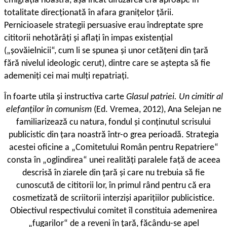
emigrația noastră, așa încât difuzarea era aproape în
totalitate direcționată în afara granițelor țării.
Pernicioasele strategii persuasive erau îndreptate spre
cititorii nehotărâți și aflați în impas existențial
(„șovăielnicii“, cum li se spunea și unor cetățeni din țară
fără nivelul ideologic cerut), dintre care se aștepta să fie
ademeniți cei mai mulți repatriați.
În foarte utila și instructiva carte
Glasul patriei. Un cimitir al
elefanților în comunism
(Ed. Vremea, 2012), Ana Selejan ne
familiarizează cu natura, fondul și conținutul scrisului
publicistic din țara noastră într-o grea perioadă. Strategia
acestei oficine a „Comitetului Român pentru Repatriere“
consta în „oglindirea“ unei realități paralele față de aceea
descrisă în ziarele din țară și care nu trebuia să fie
cunoscută de cititorii lor, în primul rând pentru că era
cosmetizată de scriitorii interziși aparițiilor publicistice.
Obiectivul respectivului comitet îl constituia ademenirea
„fugarilor“ de a reveni în țară, făcându-se apel