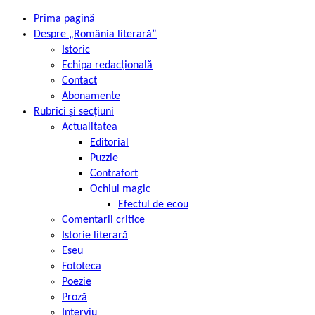
Prima pagină
Despre „România literară”
Istoric
Echipa redacțională
Contact
Abonamente
Rubrici și secțiuni
Actualitatea
Editorial
Puzzle
Contrafort
Ochiul magic
Efectul de ecou
Comentarii critice
Istorie literară
Eseu
Fototeca
Poezie
Proză
Interviu