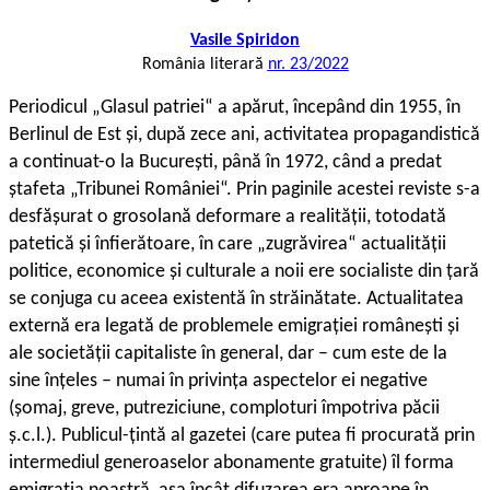
Vasile Spiridon
România literară
nr. 23/2022
P
eriodicul „Glasul patriei“ a apărut, începând din 1955, în
Berlinul de Est și, după zece ani, activitatea propagandistică
a continuat-o la București, până în 1972, când a predat
ștafeta „Tribunei României“. Prin paginile acestei reviste s-a
desfășurat o grosolană deformare a realității, totodată
patetică și înfierătoare, în care „zugrăvirea“ actualității
politice, economice și culturale a noii ere socialiste din țară
se conjuga cu aceea existentă în străinătate. Actualitatea
externă era legată de problemele emigrației românești și
ale societății capitaliste în general, dar – cum este de la
sine înțeles – numai în privința aspectelor ei negative
(șomaj, greve, putreziciune, comploturi împotriva păcii
ș.c.l.). Publicul-țintă al gazetei (care putea fi procurată prin
intermediul generoaselor abonamente gratuite) îl forma