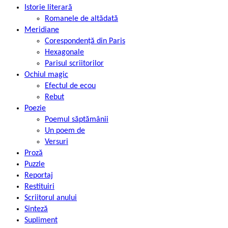
Istorie literară
Romanele de altădată
Meridiane
Corespondență din Paris
Hexagonale
Parisul scriitorilor
Ochiul magic
Efectul de ecou
Rebut
Poezie
Poemul săptămânii
Un poem de
Versuri
Proză
Puzzle
Reportaj
Restituiri
Scriitorul anului
Sinteză
Supliment