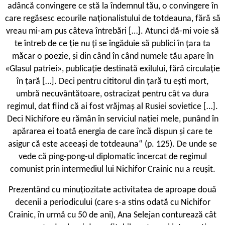
adâncă convingere ce stă la îndemnul tău, o convingere în
care regăsesc ecourile naționalistului de totdeauna, fără să
vreau mi-am pus câteva întrebări […]. Atunci dă-mi voie să
te întreb de ce ție nu ți se îngăduie să publici în țara ta
măcar o poezie, și din când în când numele tău apare în
«
Glasul patriei», publicație destinată exilului, fără circulație
în țară […]. Deci pentru cititorul din țară tu ești mort,
umbră necuvântătoare, ostracizat pentru cât va dura
regimul, dat fiind că ai fost vrăjmaș al Rusiei sovietice […].
Deci Nichifore eu rămân în serviciul nației mele, punând în
apărarea ei toată energia de care încă dispun și care te
asigur că este aceeași de totdeauna“ (p. 125). De unde se
vede că ping-pong-ul diplomatic încercat de regimul
comunist prin intermediul lui Nichifor Crainic nu a reușit.
Prezentând cu minuțiozitate activitatea de aproape două
decenii a periodicului (care s-a stins odată cu Nichifor
Crainic, în urmă cu 50 de ani), Ana Selejan conturează cât