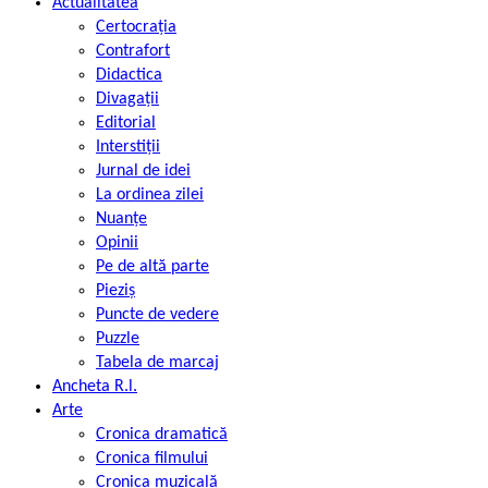
Actualitatea
Certocrația
Contrafort
Didactica
Divagații
Editorial
Interstiții
Jurnal de idei
La ordinea zilei
Nuanțe
Opinii
Pe de altă parte
Pieziș
Puncte de vedere
Puzzle
Tabela de marcaj
Ancheta R.l.
Arte
Cronica dramatică
Cronica filmului
Cronica muzicală