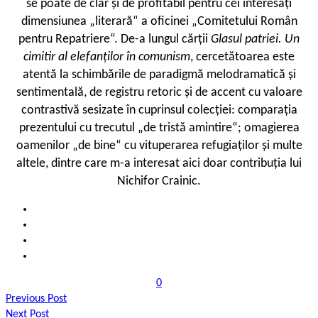
se poate de clar și de profitabil pentru cei interesați
dimensiunea „literară“ a oficinei „Comitetului Român
pentru Repatriere“. De-a lungul cărții
Glasul patriei. Un
cimitir al elefanților în comunism
, cercetătoarea este
atentă la schimbările de paradigmă melodramatică și
sentimentală, de registru retoric și de accent cu valoare
contrastivă sesizate în cuprinsul colecției: comparația
prezentului cu trecutul „de tristă amintire“; omagierea
oamenilor „de bine“ cu vituperarea refugiaților și multe
altele, dintre care m-a interesat aici doar contribuția lui
Nichifor Crainic.
0
Previous Post
Next Post