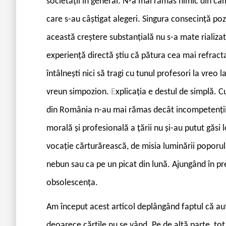
societății în general. N-a mai rămas nimic din cam
care s-au câștigat alegeri. Singura consecință poz
această creștere substanțială nu s-a mate rializat
experiență directă știu că pătura cea mai refract
întâlnești nici să tragi cu tunul profesori la vreo l
vreun simpozion.
E
xplicația e destul de simplă. C
din România n-au mai rămas decât incompetenții 
morală și profesională a țării nu și-au putut găsi
vocație cărturărească, de misia luminării poporulu
nebun sau ca pe un picat din lună. Ajungând în prea
obsolescența.
Am început acest articol deplângând faptul că auto
deoarece cărțile nu se vând. Pe de altă parte, to