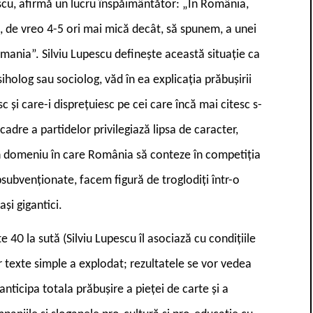
pescu, afirmă un lucru înspăimântător: „În România,
ni, de vreo 4-5 ori mai mică decât, să spunem, a unei
mania”. Silviu Lupescu definește această situație ca
siholog sau sociolog, văd în ea explicația prăbușirii
c și care-i disprețuiesc pe cei care încă mai citesc s-
adre a partidelor privilegiază lipsa de caracter,
iun domeniu în care România să conteze în competiția
subvenționate, facem figură de troglodiți într-o
și gigantici.
40 la sută (Silviu Lupescu îl asociază cu condițiile
 texte simple a explodat; rezultatele se vor vedea
 anticipa totala prăbușire a pieței de carte și a