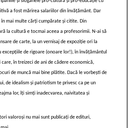
paniile și sloganele pro-cultură și pro-educație cu
itivă a fost mărirea salariilor din învățământ. Dar
 în mai multe cărți cumpărate și citite. Din
ară la cultură e tocmai aceea a profesorimii. N-ai să
ansare de carte, la un vernisaj de expoziție ori la
u excepțiile de rigoare (onoare lor!), în învățământul
care, în treizeci de ani de cădere economică,
 locuri de muncă mai bine plătite. Dacă le vorbești de
i, de idealism și patriotism te privesc ca pe un
jma lor, îți simți inadecvarea, naivitatea și
ri valoroși nu mai sunt publicați de edituri,
t mai