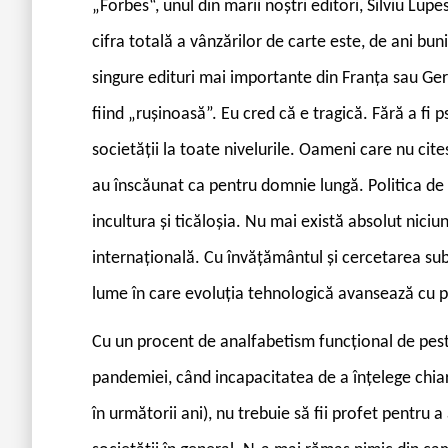
„Forbes“, unul din marii noștri editori, Silviu Lu
cifra totală a vânzărilor de carte este, de ani bu
singure edituri mai importante din Franța sau Ger
fiind „rușinoasă”. Eu cred că e tragică. Fără a fi p
societății la toate nivelurile. Oameni care nu cites
au înscăunat ca pentru domnie lungă. Politica de c
incultura și ticăloșia. Nu mai există absolut nic
internațională. Cu învățământul și cercetarea sub
lume în care evoluția tehnologică avansează cu pa
Cu un procent de analfabetism funcțional de peste 
pandemiei, când incapacitatea de a înțelege chiar
în următorii ani), nu trebuie să fii profet pentru a