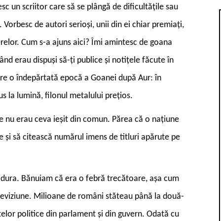
 un scriitor care să se plângă de dificultățile sau
 Vorbesc de autori serioși, unii din ei chiar premiați,
erelor. Cum s-a ajuns aici? Îmi amintesc de goana
ând erau dispuși să-ți publice și notițele făcute în
pare o îndepărtată epocă a Goanei după Aur: în
s la lumină, filonul metalului prețios.
re nu erau ceva ieșit din comun. Părea că o națiune
 și să citească numărul imens de titluri apărute pe
 dura. Bănuiam că era o febră trecătoare, așa cum
televiziune. Milioane de români stăteau până la două-
elor politice din parlament și din guvern. Odată cu