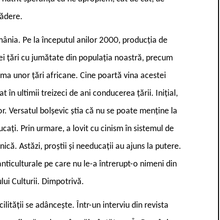
cădere.
mânia. Pe la începutul anilor 2000, producția de
ei țări cu jumătate din populația noastră, precum
urma unor țări africane. Cine poartă vina acestei
 în ultimii treizeci de ani conducerea țării. Inițial,
or. Versatul bolșevic știa că nu se poate menține la
cați. Prin urmare, a lovit cu cinism în sistemul de
ă. Astăzi, proștii și needucații au ajuns la putere.
anticulturale pe care nu le-a întrerupt-o nimeni din
lui Culturii. Dimpotrivă.
ilității se adâncește. Într-un interviu din revista