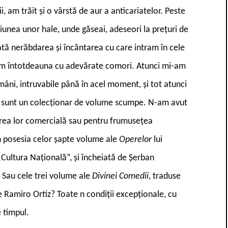
i, am trăit și o vârstă de aur a anticariatelor. Peste
nsiunea unor hale, unde găseai, adeseori la prețuri de
ată nerăbdarea și încântarea cu care intram în cele
am întotdeauna cu adevărate comori. Atunci mi-am
omâni, intruvabile până în acel moment, și tot atunci
 Nu sunt un colecționar de volume scumpe. N-am avut
area lor comercială sau pentru frumusețea
 în posesia celor șapte volume ale
Operelor
lui
 „Cultura Națională”, și încheiată de Șerban
? Sau cele trei volume ale
Divinei Comedii
, traduse
e Ramiro Ortiz? Toate n condiții excepționale, cu
e timpul.