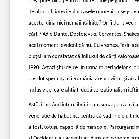
prea puternică pentru a nu te pune pe gânduri. Pe 
de alta, bibliotecile din casele oamenilor se gole
acestei dinamici nemaiîntâlnite? Or fi dorit vechii
cărți? Adio Dante, Dostoievski, Cervantes, Shakes
acel moment, evident că nu. Cu vremea, însă, aces
pieței, am constatat că influxul de cărți valoroase
1990. Astăzi știu de ce: în urma mineriadelor și a 
pierdut speranța că România are un viitor și au ales
inclusiv cei care ahtiați după senzaționalism iefti
Astăzi, intrând într-o librărie am senzația că mă a
venerație de habotnic, pentru că văd în ele ultimel
a fost, totuși, capabilă de miracole. Parcurgând st
și Occident s-au accentuat, după ce, o vreme, am