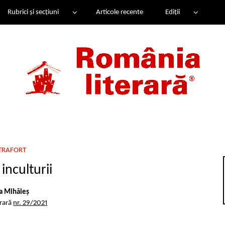
Rubrici și secțiuni
Articole recente
Ediții
TRAFORT
inculturii
a Mihăieș
erară
nr. 29/2021