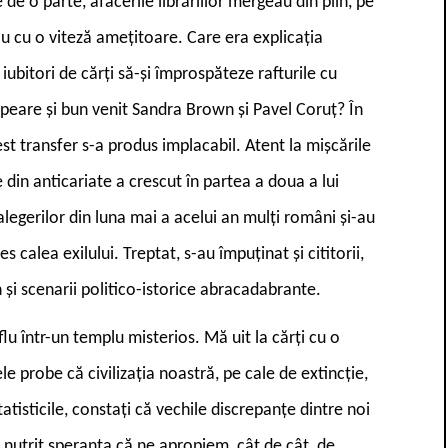
de o parte, afacerile librăriilor mergeau din plin, pe
au cu o viteză amețitoare. Care era explicația
 iubitori de cărți să-și împrospăteze rafturile cu
peare și bun venit Sandra Brown și Pavel Coruț? În
t transfer s-a produs implacabil. Atent la mișcările
 din anticariate a crescut în partea a doua a lui
alegerilor din luna mai a acelui an mulți români și-au
 calea exilului. Treptat, s-au împuținat și cititorii,
n și scenarii politico-istorice abracadabrante.
flu într-un templu misterios. Mă uit la cărți cu o
e probe că civilizația noastră, pe cale de extincție,
atisticile, constați că vechile discrepanțe dintre noi
 nutrit speranța că ne apropiem, cât de cât, de