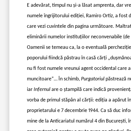
E adevărat, timpul nu și-a lăsat amprenta, dar vr
numele îngrijitorului ediției, Ramiro Ortiz, a fost
care vezi cuvintele din pagina următoare. Maltrat
eliminării numelor instituțiilor neconvenabile (de
Oamenii se temeau ca, la o eventuală percheziție a
poporului fiindcă păstrau în casă cărți „dușmănoa
nu fi fost numele vreunui agent occidental care a 
muncitoare”… În schimb,
Purgatoriul
păstrează nu
iar
Infernul
are o ștampilă care indică provenienț
vorba de primul stăpân al cărții: ediția a apărut î
proprietarului e 7 decembrie 1944. Ca să duc info
mine de la Anticariatul numărul 4 din București, în