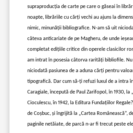
supraproducția de carte pe care o găseai în librări
noapte, librăriile cu cărți vechi au ajuns la dime
nimic, minunății bibliografice. N-am să uit niciod
câteva anticariate de pe Magheru, de unde ieșe
completat edițiile critice din operele clasicilor r
am intrat în posesia câtorva rarități bibliofile.
niciodată pasiunea de a aduna cărți pentru valo
tipografică. Dar cum să-ți refuzi luxul de a intra
Caragiale, începută de Paul Zarifopol, în 1930, la
Cioculescu, în 1942, la Editura Fundațiilor Regale
de Coșbuc, și îngrijită la „Cartea Românească”, d
paginile netăiate, de parcă n-ar fi trecut peste el