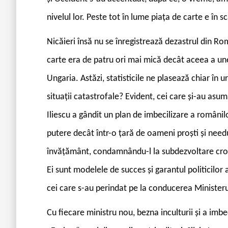
nivelul lor. Peste tot în lume piața de carte e în s
Nicăieri însă nu se înregistrează dezastrul din Ro
carte era de patru ori mai mică decât aceea a un
Ungaria. Astăzi, statisticile ne plasează chiar în 
situații catastrofale? Evident, cei care și-au asumat
Iliescu a gândit un plan de imbecilizare a românil
putere decât într-o țară de oameni proști și needu
învățământ, condamnându-l la subdezvoltare cronic
Ei sunt modelele de succes și garantul politicilor 
cei care s-au perindat pe la conducerea Ministeru
Cu fiecare ministru nou, bezna inculturii și a imbec