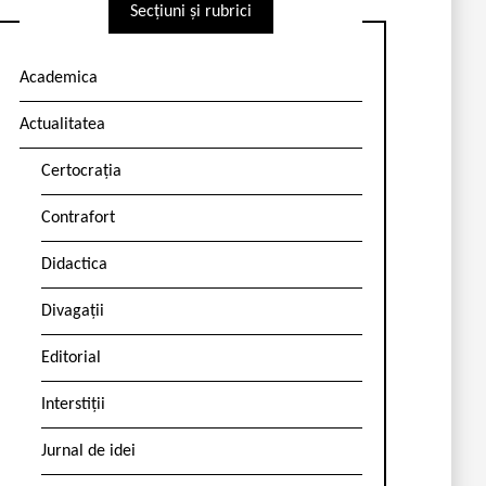
Secțiuni și rubrici
Academica
Actualitatea
Certocrația
Contrafort
Didactica
Divagații
Editorial
Interstiții
Jurnal de idei