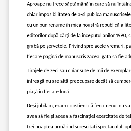
Aproape nu trece săptămână în care să nu întâlnesc
chiar imposibilitatea de a-și publica manuscrisele.
cu un bun renume în mica noastră republică a lit
editorilor după cărți de la începutul anilor 1990, c
grabă pe șervețele. Privind spre acele vremuri, 
fiecare pagină de manuscris zăcea, gata să fie adu
Tirajele de zeci sau chiar sute de mii de exempla
întreagă nu are altă preocupare decât să cumpere
piață în fiecare lună.
Deși jubilam, eram conștient că fenomenul nu va
avea să fie și aceea a fascinației exercitate de 
trei noaptea urmărind surescitați spectacolul lupt