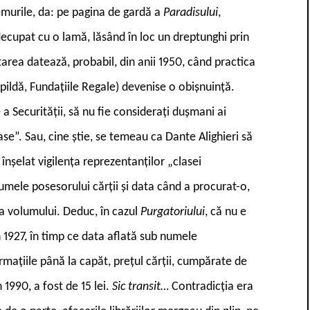
emurile, da: pe pagina de gardă a
Paradisului
,
 decupat cu o lamă, lăsând în loc un dreptunghi prin
area datează, probabil, din anii 1950, când practica
 pildă, Fundațiile Regale) devenise o obișnuință.
 Securității, să nu fie considerați dușmani ai
se”. Sau, cine știe, se temeau ca Dante Alighieri să
înșelat vigilența reprezentanților „clasei
mele posesorului cărții și data când a procurat-o,
a volumului. Deduc, în cazul
Purgatoriului
, că nu e
n 1927, în timp ce data aflată sub numele
rmațiile până la capăt, prețul cărții, cumpărate de
 1990, a fost de 15 lei.
Sic transit…
C
ontradicția era