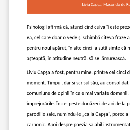
Liviu Capșa, Macondo de Ro
Psihologii afirmă că, atunci cînd cuiva îi este pr
ea, cel care doar o vede și schimbă cîteva fraze ar
pentru noul apărut, în alte cinci la sută simte că nu
așteaptă, în atitudine neutră, să se lămurească.
Liviu Capșa a fost, pentru mine, printre cei cinci 
moment. Timpul, dar și scrisul său, au consolidat 
comuniune de opinii în cele mai variate domenii, 
împrejurările. În cei peste douăzeci de ani de la p
parodiile sale, numindu-le „ca la Capșa“, porecla 
carbonic. Apoi despre poezia sa abil instrumentat