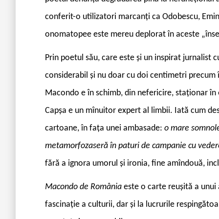
conferit-o utilizatori marcanți ca Odobescu, Emin
onomatopee este mereu deplorat în aceste „însem
Prin poetul său, care este și un inspirat jurnalist c
considerabil și nu doar cu doi centimetri precum î
Macondo e în schimb, din nefericire, staționar în 
Capșa e un mînuitor expert al limbii. Iată cum des
cartoane, în fața unei ambasade:
o mare somnole
metamorfozaseră în paturi de campanie cu vedere 
fără a ignora umorul și ironia, fine amîndouă, incl
Macondo de România
este o carte reușită a unui 
fascinație a culturii, dar și la lucrurile respingăt