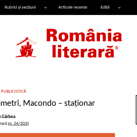
Rubrici și secțiuni
Articole recente
Ediții
 PUBLICISTICĂ
timetri, Macondo – staționar
a Gârbea
erară
nr. 24/2021