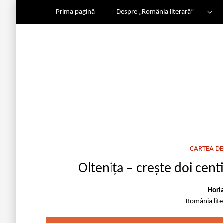
Prima pagină
Despre „România literară”
CARTEA DE
Oltenița – crește doi cen
Hori
România lit