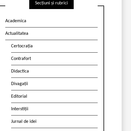
Secțiuni și rubrici
Academica
Actualitatea
Certocrația
Contrafort
Didactica
Divagații
Editorial
Interstiții
Jurnal de idei