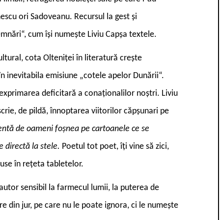
escu ori Sadoveanu. Recursul la gest și
nări“, cum își numește Liviu Capșa textele.
ultural, cota Olteniței în literatură crește
n inevitabila emisiune „cotele apelor Dunării“.
exprimarea deficitară a conaționalilor noștri. Liviu
crie, de pildă, înnoptarea viitorilor căpșunari pe
ntă de oameni foșnea pe cartoanele ce se
directă la stele.
Poetul tot poet, îți vine să zici,
use în rețeta tabletelor.
autor sensibil la farmecul lumii, la puterea de
oare din jur, pe care nu le poate ignora, ci le numește