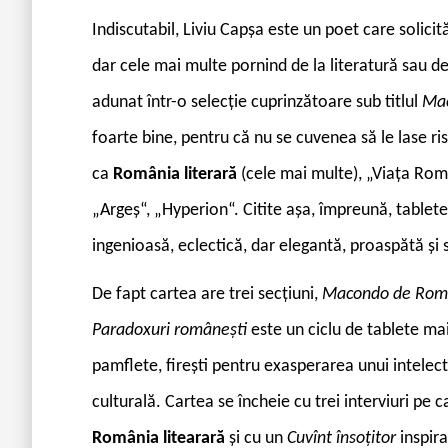
Indiscutabil, Liviu Capșa este un poet care solicit
dar cele mai multe pornind de la literatură sau de l
adunat într-o selecție cuprinzătoare sub titlul
Ma
foarte bine, pentru că nu se cuvenea să le lase risi
ca
România literară
(cele mai multe), „Viața Ro
„Argeș“, „Hyperion“. Citite așa, împreună, tabletel
ingenioasă, eclectică, dar elegantă, proaspătă și 
De fapt cartea are trei secțiuni,
Macondo de Rom
Paradoxuri românești
este un ciclu de tablete ma
pamflete, firești pentru exasperarea unui intelectu
culturală. Cartea se încheie cu trei interviuri pe ca
România litearară
și cu un
Cuvînt însoțitor
inspira