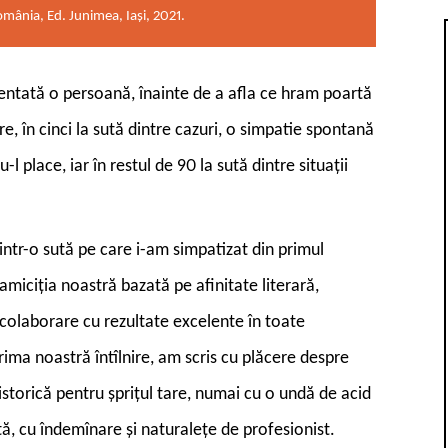
mânia, Ed. Junimea, Iași, 2021.
ezentată o persoană, înainte de a afla ce hram poartă
e, în cinci la sută dintre cazuri, o simpatie spontană
-l place, iar în restul de 90 la sută dintre situații
dintr-o sută pe care i-am simpatizat din primul
amiciția noastră bazată pe afinitate literară,
colaborare cu rezultate excelente în toate
rima noastră întîlnire, am scris cu plăcere despre
istorică pentru șprițul tare, numai cu o undă de acid
ă, cu îndemînare și naturalețe de profesionist.