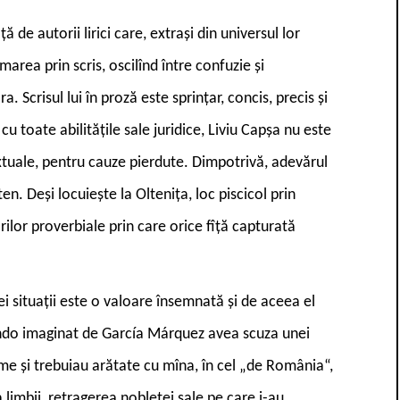
ă de autorii lirici care, extrași din universul lor
imarea prin scris, oscilînd între confuzie și
. Scrisul lui în proză este sprințar, concis, precis și
 cu toate abilitățile sale juridice, Liviu Capșa nu este
xtuale, pentru cauze pierdute. Dimpotrivă, adevărul
ten. Deși locuiește la Oltenița, loc piscicol prin
rilor proverbiale prin care orice fîță capturată
i situații este o valoare însemnată și de aceea el
o imaginat de García Márquez avea scuza unei
ume și trebuiau arătate cu mîna, în cel „de România“,
limbii, retragerea nobleței sale pe care i-au