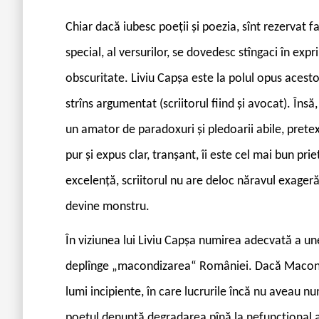
Chiar dacă iubesc poeții și poezia, sînt rezervat faț
special, al versurilor, se dovedesc stîngaci în expr
obscuritate. Liviu Capșa este la polul opus acestora
strîns argumentat (scriitorul fiind și avocat). Însă,
un amator de paradoxuri și pledoarii abile, prete
pur și expus clar, tranșant, îi este cel mai bun prie
excelență, scriitorul nu are deloc năravul exageră
devine monstru.
În viziunea lui Liviu Capșa numirea adecvată a une
deplînge „macondizarea“ României. Dacă Macond
lumi incipiente, în care lucrurile încă nu aveau n
poetul denunță degradarea pînă la nefuncțional a 