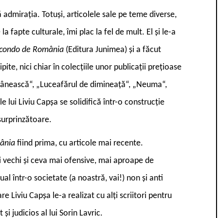
ă admirația. Totuși, articolele sale pe teme diverse,
a fapte culturale, îmi plac la fel de mult. El și le-a
condo de România
(Editura Junimea) și a făcut
pite, nici chiar în colecțiile unor publicații prețioase
mânească“, „Luceafărul de dimineață“, „Neuma“,
e lui Liviu Capșa se solidifică într-o construcție
surprinzătoare.
ânia
fiind prima, cu articole mai recente.
i vechi și ceva mai ofensive, mai aproape de
al într-o societate (a noastră, vai!) non și anti
re Liviu Capșa le-a realizat cu alți scriitori pentru
t și judicios al lui Sorin Lavric.