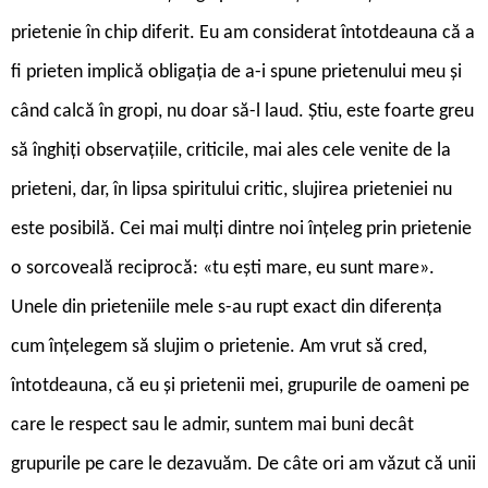
prietenie în chip diferit. Eu am considerat întotdeauna că a
fi prieten implică obligația de a-i spune prietenului meu și
când calcă în gropi, nu doar să-l laud. Știu, este foarte greu
să înghiți observațiile, criticile, mai ales cele venite de la
prieteni, dar, în lipsa spiritului critic, slujirea prieteniei nu
este posibilă. Cei mai mulți dintre noi înțeleg prin prietenie
o sorcoveală reciprocă: «tu ești mare, eu sunt mare».
Unele din prieteniile mele s-au rupt exact din diferența
cum înțelegem să slujim o prietenie. Am vrut să cred,
întotdeauna, că eu și prietenii mei, grupurile de oameni pe
care le respect sau le admir, suntem mai buni decât
grupurile pe care le dezavuăm. De câte ori am văzut că unii