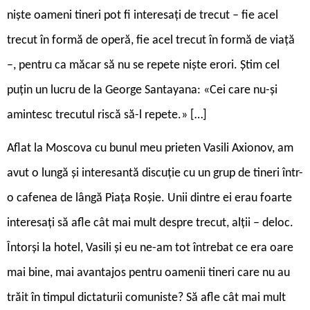
niște oameni tineri pot fi interesați de trecut – fie acel
trecut în formă de operă, fie acel trecut în formă de viață
–, pentru ca măcar să nu se repete niște erori. Știm cel
puțin un lucru de la George Santayana: «Cei care nu-și
amintesc trecutul riscă să-l repete.» […]
A
flat la Moscova cu bunul meu prieten Vasili Axionov, am
avut o lungă și interesantă discuție cu un grup de tineri într-
o cafenea de lângă Piața Roșie. Unii dintre ei erau foarte
interesați să afle cât mai mult despre trecut, alții – deloc.
Întorși la hotel, Vasili și eu ne-am tot întrebat ce era oare
mai bine, mai avantajos pentru oamenii tineri care nu au
trăit în timpul dictaturii comuniste? Să afle cât mai mult