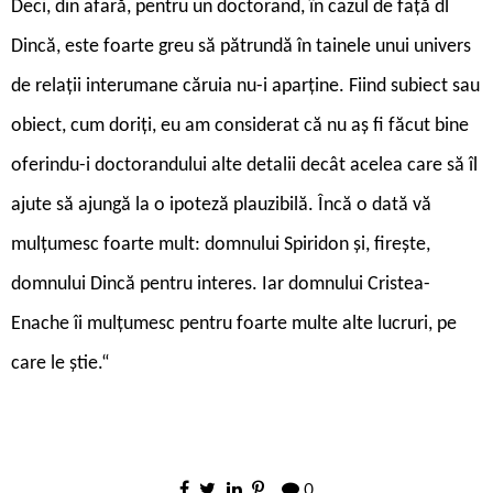
Deci, din afară, pentru un doctorand, în cazul de față dl
Dincă, este foarte greu să pătrundă în tainele unui univers
de relații interumane căruia nu-i aparține. Fiind subiect sau
obiect, cum doriți, eu am considerat că nu aș fi făcut bine
oferindu-i doctorandului alte detalii decât acelea care să îl
ajute să ajungă la o ipoteză plauzibilă. Încă o dată vă
mulțumesc foarte mult: domnului Spiridon și, firește,
domnului Dincă pentru interes. Iar domnului Cristea-
Enache îi mulțumesc pentru foarte multe alte lucruri, pe
care le știe.“
0