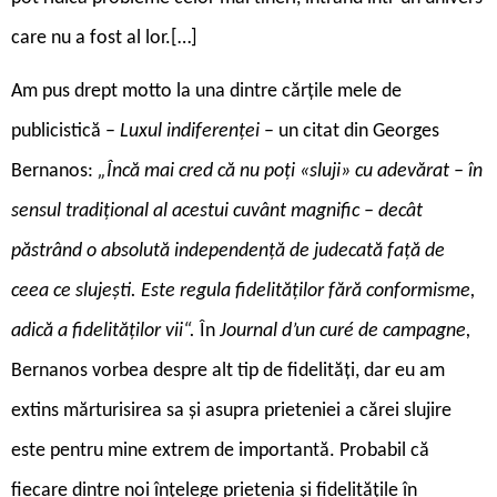
care nu a fost al lor.[…]
A
m pus drept motto la una dintre cărțile mele de
publicistică –
Luxul indiferenței
– un citat din Georges
Bernanos:
„Încă mai cred că nu poți «sluji» cu adevărat – în
sensul tradițional al acestui cuvânt magnific – decât
păstrând o absolută independență de judecată față de
ceea ce slujești. Este regula fidelităților fără conformisme,
adică a fidelităților vii“.
În
Journal d’un curé de campagne,
Bernanos vorbea despre alt tip de fidelități, dar eu am
extins mărturisirea sa și asupra prieteniei a cărei slujire
este pentru mine extrem de importantă. Probabil că
fiecare dintre noi înțelege prietenia și fidelitățile în