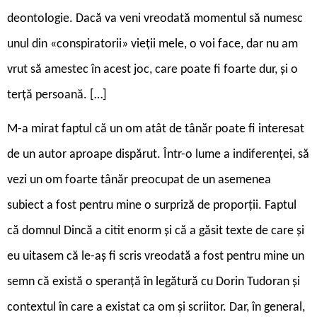
deontologie. Dacă va veni vreodată momentul să numesc
unul din «conspiratorii» vieții mele, o voi face, dar nu am
vrut să amestec în acest joc, care poate fi foarte dur, și o
terță persoană. […]
M-a mirat faptul că un om atât de tânăr poate fi interesat
de un autor aproape dispărut. Într-o lume a indiferenței, să
vezi un om foarte tânăr preocupat de un asemenea
subiect a fost pentru mine o surpriză de proporții. Faptul
că domnul Dincă a citit enorm și că a găsit texte de care și
eu uitasem că le-aș fi scris vreodată a fost pentru mine un
semn că există o speranță în legătură cu Dorin Tudoran și
contextul în care a existat ca om și scriitor. Dar, în general,