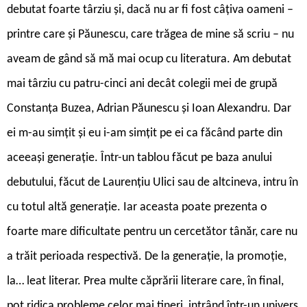
debutat foarte târziu și, dacă nu ar fi fost câțiva oameni –
printre care și Păunescu, care trăgea de mine să scriu – nu
aveam de gând să mă mai ocup cu literatura. Am debutat
mai târziu cu patru-cinci ani decât colegii mei de grupă
Constanța Buzea, Adrian Păunescu și Ioan Alexandru. Dar
ei m-au simțit și eu i-am simțit pe ei ca făcând parte din
aceeași generație. Într-un tablou făcut pe baza anului
debutului, făcut de Laurențiu Ulici sau de altcineva, intru în
cu totul altă generație. Iar aceasta poate prezenta o
foarte mare dificultate pentru un cercetător tânăr, care nu
a trăit perioada respectivă. De la generație, la promoție,
la… leat literar. Prea multe căprării literare care, în final,
pot ridica probleme celor mai tineri, intrând într-un univers