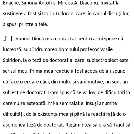
Enache, Simona Antofi și Mircea A. Diaconu. Invitat la
susținere a fost și Dorin Tudoran, care, în cadrul discuțiilor,
a spus, printre altele:
[…] Domnul Dincă m-a contactat pentru a-mi spune că
„
lucrează, sub îndrumarea domnului profesor Vasile
Spiridon, la o teză de doctorat al cărei subiect/obiect este
scrisul meu. Prima mea reacție a fost aceea de a-i spune
că face o eroare căci, din multe și varii motive, nu sunt un
subiect de doctorat. I-am spus că se va lovi de dificultăți la
care nu se așteaptă. Mi-a semnalat el însuși anumite
dificultăți, de la existența mea și până la reacții față de o
asemenea teză de doctorat. Rugămintea sa era să-l ajut să