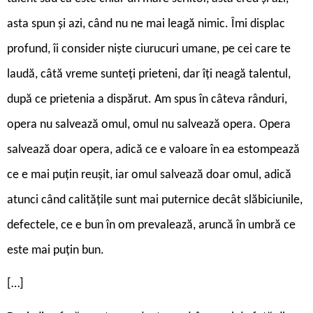
asta spun și azi, când nu ne mai leagă nimic. Îmi displac
profund, îi consider niște ciurucuri umane, pe cei care te
laudă, câtă vreme sunteți prieteni, dar îți neagă talentul,
după ce prietenia a dispărut. Am spus în câteva rânduri,
opera nu salvează omul, omul nu salvează opera. Opera
salvează doar opera, adică ce e valoare în ea estompează
ce e mai puțin reușit, iar omul salvează doar omul, adică
atunci când calitățile sunt mai puternice decât slăbiciunile,
defectele, ce e bun în om prevalează, aruncă în umbră ce
este mai puțin bun.
[…]