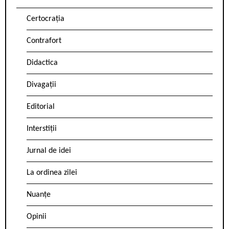
Certocrația
Contrafort
Didactica
Divagații
Editorial
Interstiții
Jurnal de idei
La ordinea zilei
Nuanțe
Opinii