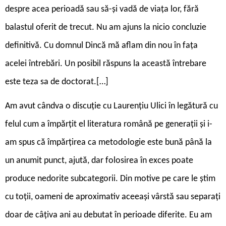
despre acea perioadă sau să-și vadă de viața lor, fără
balastul oferit de trecut. Nu am ajuns la nicio concluzie
definitivă. Cu domnul Dincă mă aflam din nou în fața
acelei întrebări. Un posibil răspuns la această întrebare
este teza sa de doctorat.[…]
Am avut cândva o discuție cu Laurențiu Ulici în legătură cu
felul cum a împărțit el literatura română pe generații și i-
am spus că împărțirea ca metodologie este bună până la
un anumit punct, ajută, dar folosirea în exces poate
produce nedorite subcategorii. Din motive pe care le știm
cu toții, oameni de aproximativ aceeași vârstă sau separați
doar de câțiva ani au debutat în perioade diferite. Eu am