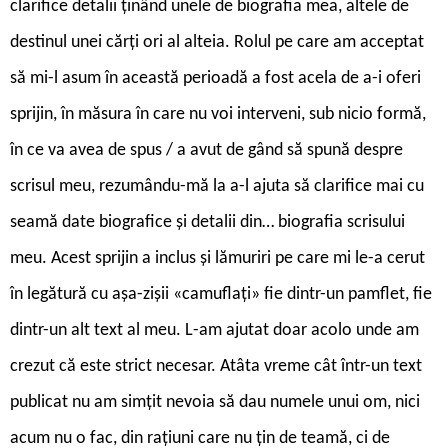
clarifice detalii ținând unele de biografia mea, altele de
destinul unei cărți ori al alteia. Rolul pe care am acceptat
să mi-l asum în această perioadă a fost acela de a-i oferi
sprijin, în măsura în care nu voi interveni, sub nicio formă,
în ce va avea de spus / a avut de gând să spună despre
scrisul meu, rezumându-mă la a-l ajuta să clarifice mai cu
seamă date biografice și detalii din… biografia scrisului
meu. Acest sprijin a inclus și lămuriri pe care mi le-a cerut
în legătură cu așa-zișii «camuflați» fie dintr-un pamflet, fie
dintr-un alt text al meu. L-am ajutat doar acolo unde am
crezut că este strict necesar. Atâta vreme cât într-un text
publicat nu am simțit nevoia să dau numele unui om, nici
acum nu o fac, din rațiuni care nu țin de teamă, ci de