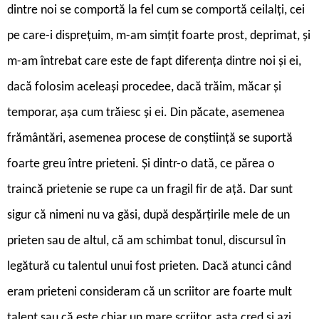
dintre noi se comportă la fel cum se comportă ceilalți, cei
pe care-i disprețuim, m-am simțit foarte prost, deprimat, și
m-am întrebat care este de fapt diferența dintre noi și ei,
dacă folosim aceleași procedee, dacă trăim, măcar și
temporar, așa cum trăiesc și ei. Din păcate, asemenea
frământări, asemenea procese de conștiință se suportă
foarte greu între prieteni. Și dintr-o dată, ce părea o
traincă prietenie se rupe ca un fragil fir de ață. Dar sunt
sigur că nimeni nu va găsi, după despărțirile mele de un
prieten sau de altul, că am schimbat tonul, discursul în
legătură cu talentul unui fost prieten. Dacă atunci când
eram prieteni consideram că un scriitor are foarte mult
talent sau că este chiar un mare scriitor, asta cred și azi,