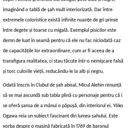
imaginând o tablă de șah mult interiorizată. Dar între
extremele coloristice există infinite nuanțe de gri prinse
între degete și toarse cu migală. Exemplul pisicilor este
demn de luat în seamă pentru că ele nu fac niciodată caz
de capacitățile lor extraordinare, cum ar fi aceea de a
transfigura realitatea, ci stau tăcute într-o nemișcare falsă
și torc culorile vieții, reducându-le la alb și negru.
O
dată înscris în Clubul de șah abisal, Micul Alehin renunță
să se mai ascundă sub tabla plină cu personaje pentru că i
se oferă șansa de a mânui o păpușă, din interiorul ei. Yōko
Ogawa reia un subiect fascinant din lumea șahului. Este
vorba despre o mașină fabricată în 1769 de baronul