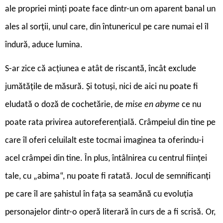
ale propriei minți poate face dintr-un om aparent banal un
ales al sorții, unul care, din întunericul pe care numai el îl
îndură, aduce lumina.
S-ar zice că acțiunea e atât de riscantă, încât exclude
jumătățile de măsură. Și totuși, nici de aici nu poate fi
eludată o doză de cochetărie, de
mise en abyme
ce nu
poate rata privirea autoreferențială. Crâmpeiul din tine pe
care îl oferi celuilalt este tocmai imaginea ta oferindu-i
acel crâmpei din tine. În plus, întâlnirea cu centrul ființei
tale, cu „abima“, nu poate fi ratată. Jocul de semnificanți
pe care îl are șahistul în fața sa seamănă cu evoluția
personajelor dintr-o operă literară în curs de a fi scrisă. Or,