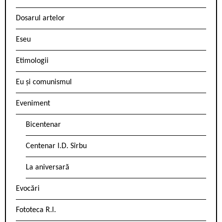
Dosarul artelor
Eseu
Etimologii
Eu și comunismul
Eveniment
Bicentenar
Centenar I.D. Sîrbu
La aniversară
Evocări
Fototeca R.l.