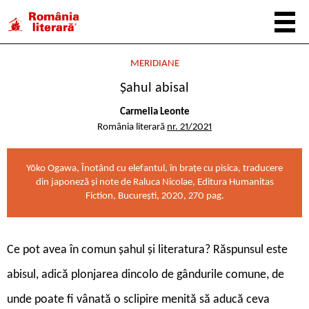
MERIDIANE
Șahul abisal
Carmelia Leonte
România literară
nr. 21/2021
Yōko Ogawa, Înotând cu elefantul, în brațe cu pisica, traducere
din japoneză și note de Raluca Nicolae, Editura Humanitas
Fiction, București, 2020, 270 pag.
Ce pot avea în comun șahul și literatura? Răspunsul este
abisul, adică plonjarea dincolo de gândurile comune, de
unde poate fi vânată o sclipire menită să aducă ceva