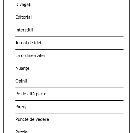
Divagații
Editorial
Interstiții
Jurnal de idei
La ordinea zilei
Nuanțe
Opinii
Pe de altă parte
Pieziș
Puncte de vedere
Puzzle