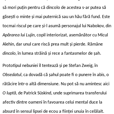
să mori puțin pentru că dincolo de acestea s-ar putea să
găsești o minte și mai puternică sau un hău fără fund. Este
tocmai riscul pe care și-l asumă personajul lui Nabokov, din
Apărarea lui Lujin
, copil interiorizat, asemănător cu Micul
Alehin, dar unul care riscă prea mult și pierde. Rămâne
dincolo
, în lumea străină și rece a fantasmelor de șah.
Prototipul nebuniei îl tentează și pe Stefan Zweig, în
Obsedatul
, ca dovadă că șahul poate fi o punere în abis, o
rătăcire într-o altă dimensiune. Nu pot să nu amintesc aici
O luptă
, de Patrick Süskind, unde suprimarea transferului
afectiv dintre oameni în favoarea celui mental duce la
absurd în sensul lipsei de ecou a ființei unuia în celălalt.