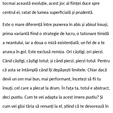
tocmai această evoluție, acest joc al ființei duce spre
centrul ei, ratat de lumea superficială și prudentă.
Este o mare diferență între punerea în abis și abisul însuși,
prima variantă fiind o strategie de lucru, o tatonare timidă
a neantului, iar a doua o miză existențială, un fel de a te
arunca în gol. Este exclusă remiza. Ori câștigi, ori pierzi.
Când câștigi, câștigi totul; și când pierzi, pierzi totul. Pentru
că asta se întâmplă când îți depășești limitele. Chiar dacă
devii un om mai bun, mai performant, încetezi să fii tu
însuți, cel care a plecat la drum. În fața ta, totul e abstract,
deci pustiu. Cum te vei adapta la acest imens pustiu? Și
cum vei găsi tăria să renunți la el, știind că te devorează în