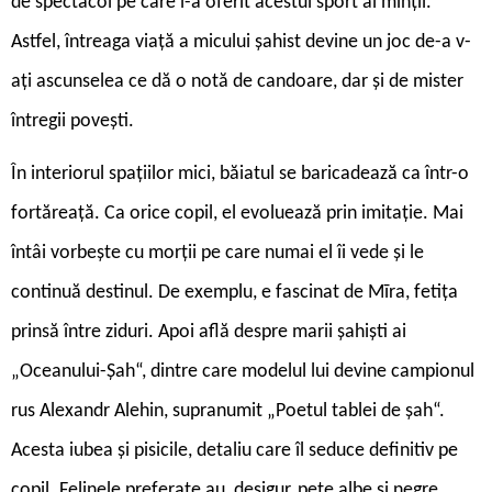
de spectacol pe care l-a oferit acestui sport al minții.
Astfel, întreaga viață a micului șahist devine un joc de-a v-
ați ascunselea ce dă o notă de candoare, dar și de mister
întregii povești.
În interiorul spațiilor mici, băiatul se baricadează ca într-o
fortăreață. Ca orice copil, el evoluează prin imitație. Mai
întâi vorbește cu morții pe care numai el îi vede și le
continuă destinul. De exemplu, e fascinat de Mīra, fetița
prinsă între ziduri. Apoi află despre marii șahiști ai
„Oceanului-Șah“, dintre care modelul lui devine campionul
rus Alexandr Alehin, supranumit „Poetul tablei de șah“.
Acesta iubea și pisicile, detaliu care îl seduce definitiv pe
copil. Felinele preferate au, desigur, pete albe și negre,