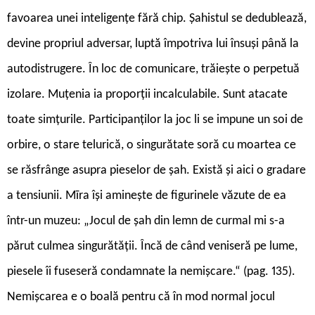
favoarea unei inteligențe fără chip. Șahistul se dedublează,
devine propriul adversar, luptă împotriva lui însuși până la
autodistrugere. În loc de comunicare, trăiește o perpetuă
izolare. Muțenia ia proporții incalculabile. Sunt atacate
toate simțurile. Participanților la joc li se impune un soi de
orbire, o stare telurică, o singurătate soră cu moartea ce
se răsfrânge asupra pieselor de șah. Există și aici o gradare
a tensiunii. Mīra își aminește de figurinele văzute de ea
într-un muzeu: „Jocul de șah din lemn de curmal mi s-a
părut culmea singurătății. Încă de când veniseră pe lume,
piesele îi fuseseră condamnate la nemișcare.“ (pag. 135).
Nemișcarea e o boală pentru că în mod normal jocul