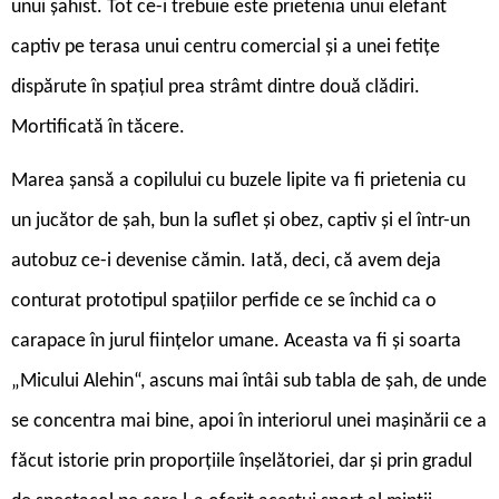
unui șahist. Tot ce-i trebuie este prietenia unui elefant
captiv pe terasa unui centru comercial și a unei fetițe
dispărute în spațiul prea strâmt dintre două clădiri.
Mortificată în tăcere.
M
area șansă a copilului cu buzele lipite va fi prietenia cu
un jucător de șah, bun la suflet și obez, captiv și el într-un
autobuz ce-i devenise cămin. Iată, deci, că avem deja
conturat prototipul spațiilor perfide ce se închid ca o
carapace în jurul ființelor umane. Aceasta va fi și soarta
„Micului Alehin“, ascuns mai întâi sub tabla de șah, de unde
se concentra mai bine, apoi în interiorul unei mașinării ce a
făcut istorie prin proporțiile înșelătoriei, dar și prin gradul