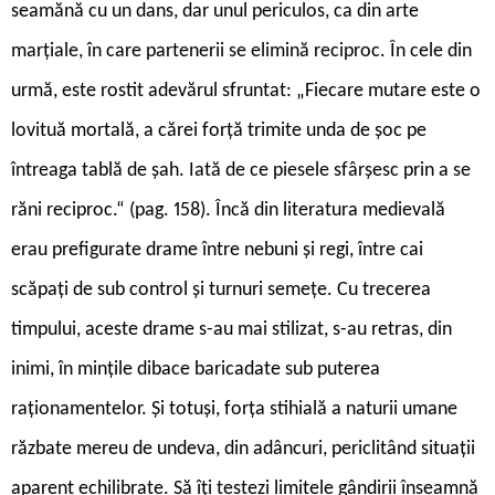
seamănă cu un dans, dar unul periculos, ca din arte
marțiale, în care partenerii se elimină reciproc. În cele din
urmă, este rostit adevărul sfruntat: „Fiecare mutare este o
lovituă mortală, a cărei forță trimite unda de șoc pe
întreaga tablă de șah. Iată de ce piesele sfârșesc prin a se
răni reciproc.“ (pag. 158). Încă din literatura medievală
erau prefigurate drame între nebuni și regi, între cai
scăpați de sub control și turnuri semețe. Cu trecerea
timpului, aceste drame s-au mai stilizat, s-au retras, din
inimi, în mințile dibace baricadate sub puterea
raționamentelor. Și totuși, forța stihială a naturii umane
răzbate mereu de undeva, din adâncuri, periclitând situații
aparent echilibrate. Să îți testezi limitele gândirii înseamnă