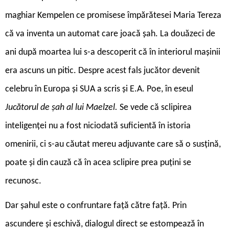
maghiar Kempelen ce promisese împărătesei Maria Tereza
că va inventa un automat care joacă șah. La douăzeci de
ani după moartea lui s-a descoperit că în interiorul mașinii
era ascuns un pitic. Despre acest fals jucător devenit
celebru în Europa și SUA a scris și E.A. Poe, în eseul
Jucătorul de șah al lui Maelzel.
Se vede că sclipirea
inteligenței nu a fost niciodată suficientă în istoria
omenirii, ci s-au căutat mereu adjuvante care să o susțină,
poate și din cauză că în acea sclipire prea puțini se
recunosc.
Dar șahul este o confruntare față către față. Prin
ascundere și eschivă, dialogul direct se estompează în