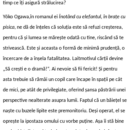
timp ce îți asigură strălucirea?
Yōko Ogawa,în romanul ei
Înotând cu elefantul, în brațe cu
pisica
, ne dă de înțeles că soluția este să refuzi creșterea,
pentru că și lumea se mărește odată cu tine, riscând să te
strivească. Este și aceasta o formă de minimă prudență, o
încercare de a înșela fatalitatea. Laitmotivul cărții devine
„Să crești e o dramă!“. Ai nevoie să fii fericit! Și pentru
asta trebuie să rămâi un copil care încape în spații pe cât
de mici, pe atât de privilegiate, oferind șansa păstrării unei
perspective nealterate asupra lumii. Faptul că un băiețel se
naște cu buzele lipite este premonitoriu. Deși operat, el se
oprește la ipostaza omului cu vorbe puține. Așa îi stă bine