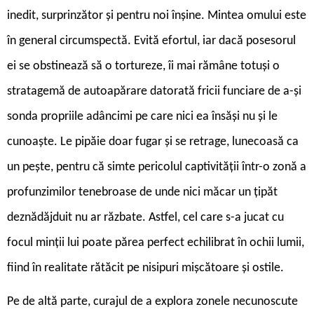
inedit, surprinzător și pentru noi înșine. Mintea omului este
în general circumspectă. Evită efortul, iar dacă posesorul
ei se obstinează să o tortureze, îi mai rămâne totuși o
stratagemă de autoapărare datorată fricii funciare de a-și
sonda propriile adâncimi pe care nici ea însăși nu și le
cunoaște. Le pipăie doar fugar și se retrage, lunecoasă ca
un pește, pentru că simte pericolul captivității într-o zonă a
profunzimilor tenebroase de unde nici măcar un țipăt
deznădăjduit nu ar răzbate. Astfel, cel care s-a jucat cu
focul minții lui poate părea perfect echilibrat în ochii lumii,
fiind în realitate rătăcit pe nisipuri mișcătoare și ostile.
Pe de altă parte, curajul de a explora zonele necunoscute