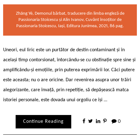
Zhāng Yè, Demonul bărbat, traducere din limba engleză de
Passionaria Stoicescu și Alin Ivanov, Cuvânt însoțitor de
Passionaria Stoicescu, Iași, Editura Junimea, 2021, 86 pag.
Uneori, eul liric este un purtător de destin contaminant și în
același timp contorsionat, întorcându-se cu obstinație spre sine și
amplificându-și emoțiile, prin puterea exprimării lor. Căci putere
este aceasta; nu o are oricine. Dar revenirea asupra unor trăiri
alegorizante, care învață, prin repetiție, să depășească matca
istoriei personale, este dovada unui orgoliu ce își …
Continue Reading
0