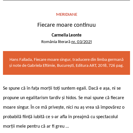
MERIDIANE
Fiecare moare continuu
Carmelia Leonte
România literară
nr. 03/2021
Hans Fallada, Fiecare moare singur, traducere din limba germană
și note de Gabriela Eftimie, București, Editura ART, 2018, 726 pag.
Se spune că în fața morții toți suntem egali. Dacă e așa, ni se
propune un egalitarism tardiv și hidos. Se mai spune că fiecare
moare singur. În ce mă privește, nici nu aș vrea să împovărez o
probabilă ființă iubită ce s-ar afla în preajmă cu spectacolul
morții mele pentru că ar fi greu …