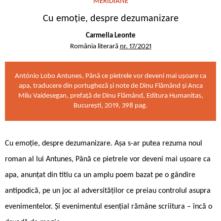
MERIDIANE
Cu emoție, despre dezumanizare
Carmelia Leonte
România literară
nr. 17/2021
António Lobo Antunes, Până ce pietrele vor deveni mai ușoare ca
apa, traducere din portugheză și note de Dinu Flămând și Anca
Milu Vaidesegan, prefață de Dinu Flămând, Editura Humanitas,
București, 2019, 398 pag.
Cu emoție, despre dezumanizare. Așa s-ar putea rezuma noul
roman al lui Antunes, Până ce pietrele vor deveni mai ușoare ca
apa, anunțat din titlu ca un amplu poem bazat pe o gândire
antipodică, pe un joc al adversităților ce preiau controlul asupra
evenimentelor. Și evenimentul esențial rămâne scriitura – încă o