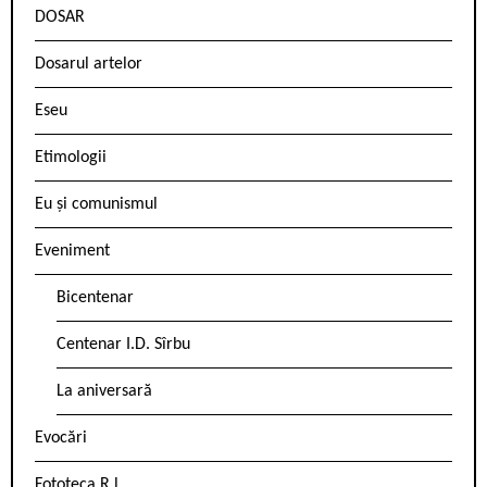
DOSAR
Dosarul artelor
Eseu
Etimologii
Eu și comunismul
Eveniment
Bicentenar
Centenar I.D. Sîrbu
La aniversară
Evocări
Fototeca R.l.