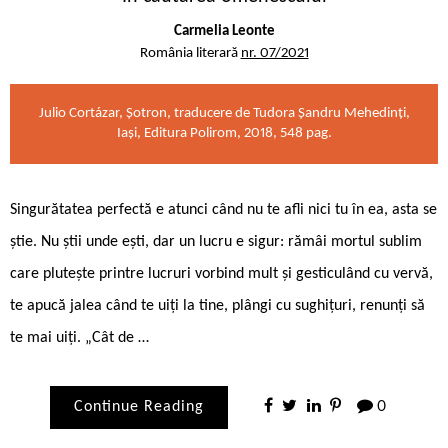
Carmelia Leonte
România literară
nr. 07/2021
Julio Cortázar, Șotron, traducere de Tudora Șandru Mehedinți,
Iași, Editura Polirom, 2018, 548 pag.
Singurătatea perfectă e atunci când nu te afli nici tu în ea, asta se
știe. Nu știi unde ești, dar un lucru e sigur: rămâi mortul sublim
care plutește printre lucruri vorbind mult și gesticulând cu vervă,
te apucă jalea când te uiți la tine, plângi cu sughițuri, renunți să
te mai uiți. „Cât de …
Continue Reading
0