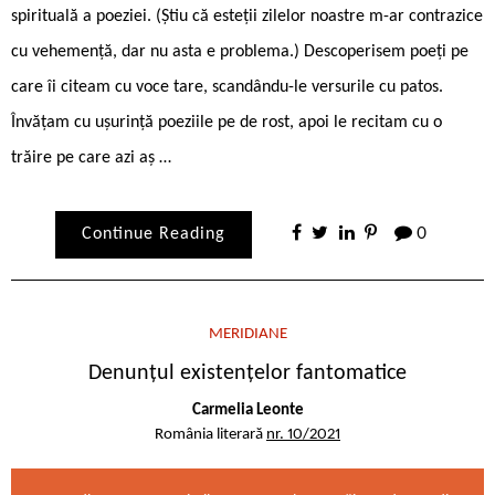
spirituală a poeziei. (Știu că esteții zilelor noastre m-ar contrazice
cu vehemență, dar nu asta e problema.) Descoperisem poeți pe
care îi citeam cu voce tare, scandându-le versurile cu patos.
Învățam cu ușurință poeziile pe de rost, apoi le recitam cu o
trăire pe care azi aș …
Continue Reading
0
MERIDIANE
Denunțul existențelor fantomatice
Carmelia Leonte
România literară
nr. 10/2021