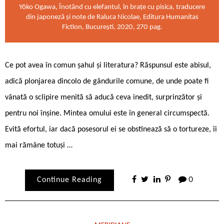
Yōko Ogawa, Înotând cu elefantul, în brațe cu pisica, traducere
din japoneză și note de Raluca Nicolae, Editura Humanitas
Fiction, București, 2020, 270 pag.
Ce pot avea în comun șahul și literatura? Răspunsul este abisul,
adică plonjarea dincolo de gândurile comune, de unde poate fi
vânată o sclipire menită să aducă ceva inedit, surprinzător și
pentru noi înșine. Mintea omului este în general circumspectă.
Evită efortul, iar dacă posesorul ei se obstinează să o tortureze, îi
mai rămâne totuși …
Continue Reading
0