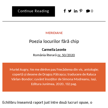
Continue Reading
0
MERIDIANE
Poezia locurilor fără chip
Carmelia Leonte
România literară
nr. 50/2020
Muriel Augry, Ne me dérêve pas/Necăderea din vis, antologie;
copertă și desene de Dragoș Pătrașcu; traducere de Raluca
Vârlan-Bondor; cuvânt însoțitor de Simona Modreanu, Iași,
Editura Junimea, 2020, 132 pag.
Echilibru înseamnă raport just între două lucruri opuse, o