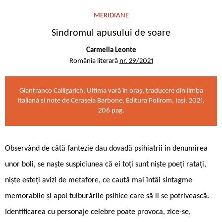
MERIDIANE
Sindromul apusului de soare
Carmelia Leonte
România literară
nr. 29/2021
Gianfranco Calligarich, Ultima vară în oraș, traducere din limba
italiană și note de Cerasela Barbone, Editura Polirom, Iași, 2021,
206 pag.
Observând de câtă fantezie dau dovadă psihiatrii în denumirea
unor boli, se naște suspiciunea că ei toți sunt niște poeți ratați,
niște esteți avizi de metafore, ce caută mai întâi sintagme
memorabile și apoi tulburările psihice care să li se potrivească.
Identificarea cu personaje celebre poate provoca, zice-se,