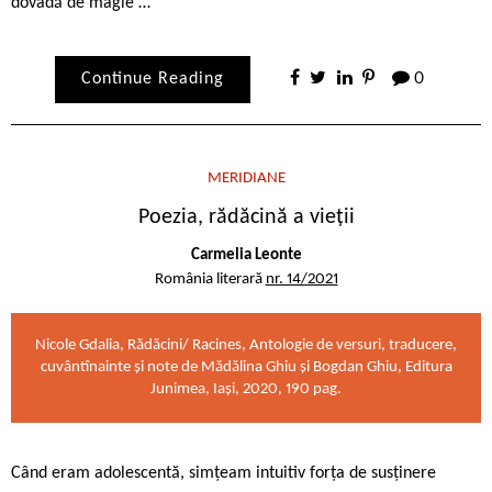
dovadă de magie …
Continue Reading
0
MERIDIANE
Poezia, rădăcină a vieții
Carmelia Leonte
România literară
nr. 14/2021
Nicole Gdalia, Rădăcini/ Racines, Antologie de versuri, traducere,
cuvântînainte și note de Mădălina Ghiu și Bogdan Ghiu, Editura
Junimea, Iași, 2020, 190 pag.
Când eram adolescentă, simțeam intuitiv forța de susținere