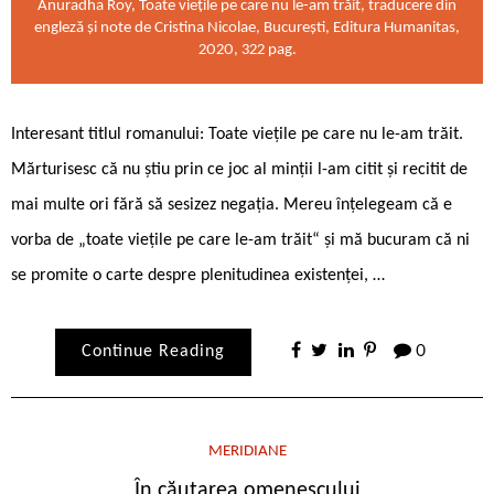
Anuradha Roy, Toate viețile pe care nu le-am trăit, traducere din
engleză și note de Cristina Nicolae, București, Editura Humanitas,
2020, 322 pag.
Interesant titlul romanului: Toate viețile pe care nu le-am trăit.
Mărturisesc că nu știu prin ce joc al minții l-am citit și recitit de
mai multe ori fără să sesizez negația. Mereu înțelegeam că e
vorba de „toate viețile pe care le-am trăit“ și mă bucuram că ni
se promite o carte despre plenitudinea existenței, …
Continue Reading
0
MERIDIANE
În căutarea omenescului