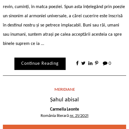
revin, cuminți, în matca poeziei. Spun asta înțelegând prin poezie
un sinonim al armoniei universale, a cărei cucerire este înscrisă
în destinul nostru și se petrece implacabil. Buni sau răi, umani
sau inumani, suntem atrași pe calea acceptării acesteia ca spre
binele suprem ce ia …
Continue Reading
0
MERIDIANE
Șahul abisal
Carmelia Leonte
România literară
nr. 21/2021