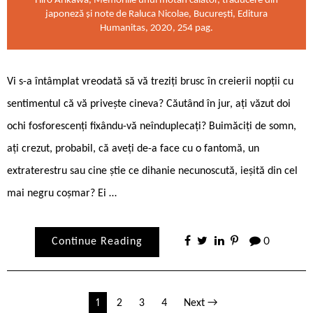
Hiro Arikawa, Memoriile unui motan călător, traducere din
japoneză și note de Raluca Nicolae, București, Editura
Humanitas, 2020, 254 pag.
Vi s-a întâmplat vreodată să vă treziți brusc în creierii nopții cu
sentimentul că vă privește cineva? Căutând în jur, ați văzut doi
ochi fosforescenți fixându-vă neînduplecați? Buimăciți de somn,
ați crezut, probabil, că aveți de-a face cu o fantomă, un
extraterestru sau cine știe ce dihanie necunoscută, ieșită din cel
mai negru coșmar? Ei …
Continue Reading
0
Paginație
1
2
3
4
Next →