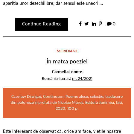
apariția unor dezechilibre, dar sensul este uneori …
Continue Reading
0
MERIDIANE
În matca poeziei
Carmelia Leonte
România literară
nr. 24/2021
Czesław Dźwigaj, Continuum, Poeme alese, selecție, traducere
din poloneză și prefață de Nicolae Mareș, Editura Junimea, Iași,
2020, 100 p.
Este interesant de observat că, orice am face, viețile noastre