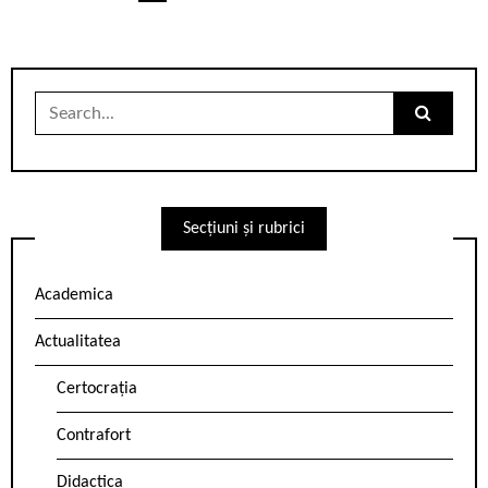
articole
Search
for:
Secțiuni și rubrici
Academica
Actualitatea
Certocrația
Contrafort
Didactica