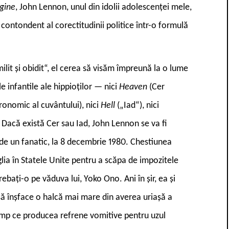
gine
, John Lennon, unul din idolii adolescenței mele,
contondent al corectitudinii politice într-o formulă
milit și obidit“, el cerea să visăm împreună la o lume
e infantile ale hippioților — nici
Heaven
(Cer
tronomic al cuvântului), nici
Hell
(„Iad“), nici
. Dacă există Cer sau Iad, John Lennon se va fi
t de un fanatic, la 8 decembrie 1980. Chestiunea
nglia în Statele Unite pentru a scăpa de impozitele
rebați-o pe văduva lui, Yoko Ono. Ani în șir, ea și
 să înșface o halcă mai mare din averea uriașă a
 timp ce producea refrene vomitive pentru uzul