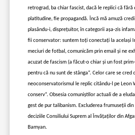
retrograd, ba chiar fascist, dacă le replici că făr
platitudine, fie propagandă. Încă mă amuză credin
plasându-i, disprețuitor, în categorii așa-zis infa
fii conservator: suntem toți conectați la același 
meciuri de fotbal, comunicăm prin email și ne ex
acuzat de fascism (a făcut-o chiar și un fost prim-
pentru că nu sunt de stânga“. Celor care se cred de
neoconservatorismul le replic citându-l pe Leon W
conserv“. Obsesia comuniștilor actuali de a eluda 
gest de pur talibanism. Excluderea frumuseții din r
deciziile Consiliului Suprem al Învățaților din Afg
Bamyan.