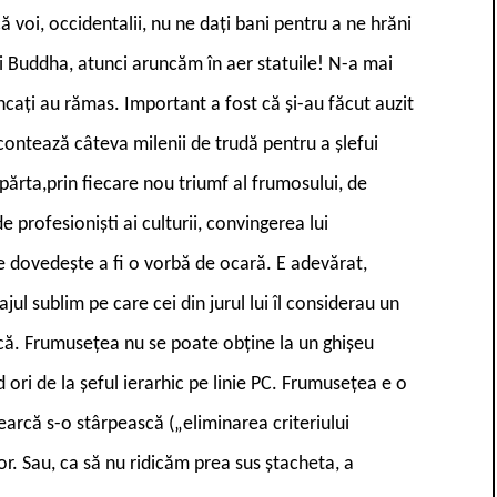
 voi, occidentalii, nu ne dați bani pentru a ne hrăni
lui Buddha, atunci aruncăm în aer statuile! N-a mai
âncați au rămas. Important a fost că și-au făcut auzit
contează câteva milenii de trudă pentru a șlefui
părta,prin fiecare nou triumf al frumosului, de
e profesioniști ai culturii, convingerea lui
dovedește a fi o vorbă de ocară. E adevărat,
jul sublim pe care cei din jurul lui îl considerau un
ică. Frumusețea nu se poate obține la un ghișeu
ori de la șeful ierarhic pe linie PC. Frumusețea e o
arcă s-o stârpească („eliminarea criteriului
. Sau, ca să nu ridicăm prea sus ștacheta, a