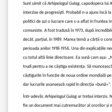
Sunt uimit că
Arhipelagul Gulag
, capodopera lui Al
interzise de progresiști. Probabil n-a ajuns încă l
politici de azi o lucrare care s-a aflat în frunte
comuniste. A fost tradusă în 1973, după incredibile
decât, parțial, în 1989. Marea temă a cărții o cons
perioada anilor 1918-1956. Una din explicațiile nec
cu totul altă linie directoare. Ea sună cam așa: „
trudi pentru a ne câștiga existența. Să muncească, 
câștigurile în funcție de noua ordine mondială p
dar lucrurile avansează rapid în direcția «bună»“.
Într-adevăr,
Arhipelagul Gulag
ar trebui interzis.
fie un document mai cutremurător al ororilor și m