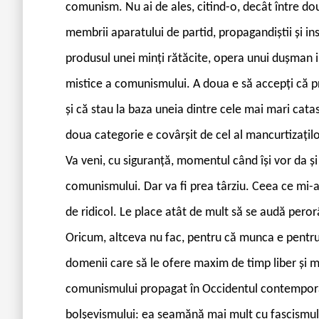
comunism. Nu ai de ales, citind-o, decât între dou
membrii aparatului de partid, propagandiștii și in
produsul unei minți rătăcite, opera unui dușman i
mistice a comunismului. A doua e să accepți că pro
și că stau la baza uneia dintre cele mai mari ca
doua categorie e covârșit de cel al mancurtizațilo
Va veni, cu siguranță, momentul când își vor da 
comunismului. Dar va fi prea târziu. Ceea ce mi-a 
de ridicol. Le place atât de mult să se audă peror
Oricum, altceva nu fac, pentru că munca e pentru 
domenii care să le ofere maxim de timp liber și 
comunismului propagat în Occidentul contemporan
bolșevismului: ea seamănă mai mult cu fascismul,