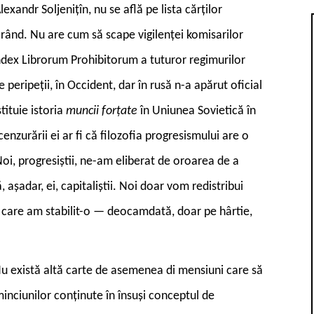
exandr Soljenițîn, nu se află pe lista cărților
a rând. Nu are cum să scape vigilenței komisarilor
a Index Librorum Prohibitorum a tuturor regimurilor
 peripeții, în Occident, dar în rusă n-a apărut oficial
tituie istoria
muncii forțate
în Uniunea Sovietică în
enzurării ei ar fi că filozofia progresismului are o
Noi, progresiștii, ne-am eliberat de oroarea de a
așadar, ei, capitaliștii. Noi doar vom redistribui
e care am stabilit-o — deocamdată, doar pe hârtie,
 Nu există altă carte de asemenea di mensiuni care să
inciunilor conținute în însuși conceptul de