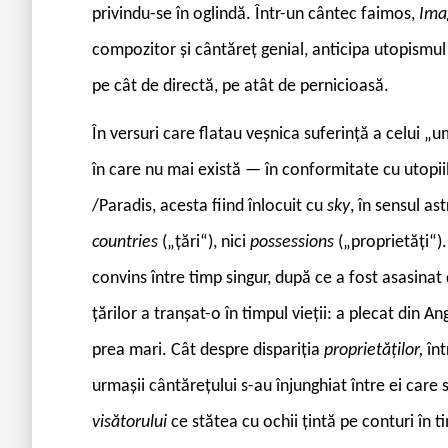
privindu-se în oglindă. Într-un cântec faimos,
Ima
compozitor și cântăreț genial, anticipa utopismul 
pe cât de directă, pe atât de pernicioasă.
În versuri care flatau veșnica suferință a celui „u
în care nu mai există — în conformitate cu utopiil
/Paradis, acesta fiind înlocuit cu
sky
, în sensul as
countries
(„țări“), nici
possessions
(„proprietăți“)
convins între timp singur, după ce a fost asasina
țărilor a tranșat-o în timpul vieții: a plecat din A
prea mari. Cât despre dispariția
proprietăților,
înt
urmașii cântărețului s-au înjunghiat între ei care
visătorului
ce stătea cu ochii țintă pe conturi în