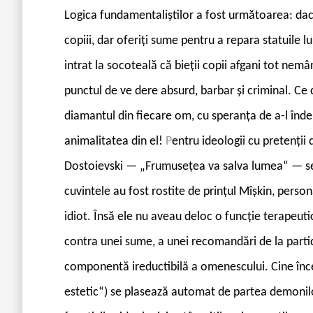
Logica fundamentaliștilor a fost următoarea: dacă
copiii, dar oferiți sume pentru a repara statuile 
intrat la socoteală că bieții copii afgani tot nem
punctul de ve dere absurd, barbar și criminal. Ce 
diamantul din fiecare om, cu speranța de a-l înde
animalitatea din el!
P
entru ideologii cu pretenții d
Dostoievski — „Frumusețea va salva lumea“ — se 
cuvintele au fost rostite de prințul Mîșkin, persona
idiot. Însă ele nu aveau deloc o funcție terapeut
contra unei sume, a unei recomandări de la partid 
componentă ireductibilă a omenescului. Cine înce
estetic“) se plasează automat de partea demonilor