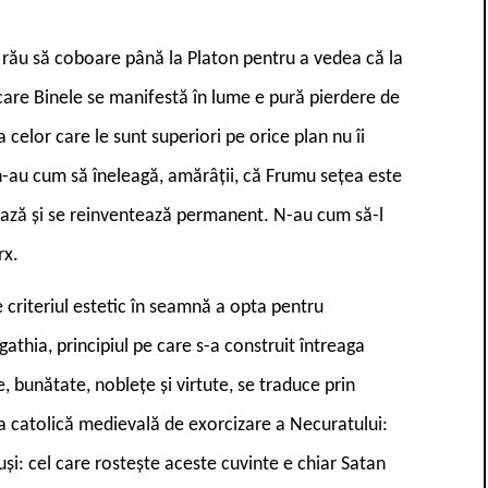
i rău să coboare până la Platon pentru a vedea că la
care Binele se manifestă în lume e pură pierdere de
celor care le sunt superiori pe orice plan nu îi
 n-au cum să îneleagă, amărâții, că Frumu sețea este
ează și se reinventează permanent. N-au cum să-l
rx.
 criteriul estetic în seamnă a opta pentru
gathia, principiul pe care s-a construit întreaga
bunătate, noblețe și virtute, se traduce prin
la catolică medievală de exorcizare a Necuratului:
i: cel care rostește aceste cuvinte e chiar Satan