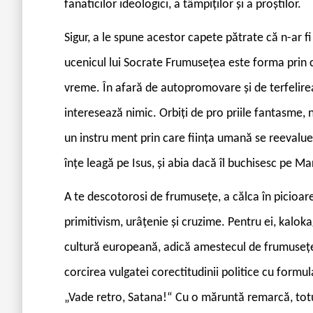
fanaticilor ideologici, a tâmpiților și a proștilor.
Sigur, a le spune acestor capete pătrate că n-ar f
ucenicul lui Socrate Frumusețea este forma prin 
vreme. În afară de autopromovare și de terfelirea 
interesează nimic. Orbiți de pro priile fantasme,
un instru ment prin care ființa umană se reevalu
înțe leagă pe Isus, și abia dacă îl buchisesc pe Ma
A te descotorosi de frumusețe, a călca în picioare
primitivism, urâțenie și cruzime. Pentru ei, kaloka
cultură europeană, adică amestecul de frumusețe, 
corcirea vulgatei corectitudinii politice cu formu
„Vade retro, Satana!“ Cu o măruntă remarcă, totuș