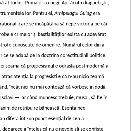
ă atitudini. Prima e s-o negi. Au făcut-o kaghebiștii,
strumentele lor. Pentru ei,
Arhipelagul Gulag
era
rațional, care se încăpățâna să nege victoria pe căi
bele crimelor și bestialităților există cu adevărat
tastrofe cunoscute de omenire. Numărul celor din a
r ce se adapă de la doctrina corectitudinii politice.
și ei seama că progresismul e odrasla postmodernă a
atras atenția la progresiști e că n-au nicio teamă
ând, încât nici nu mai contează că vorbesc în dodii.
sclavi — iar când muncesc trebuie, musai, să fie în
maxim de retribuire bănească. Esența neo-
 diferă într-un punct esențial de cea a
 deoarece a înțeles că nu e nevoie să se confiște