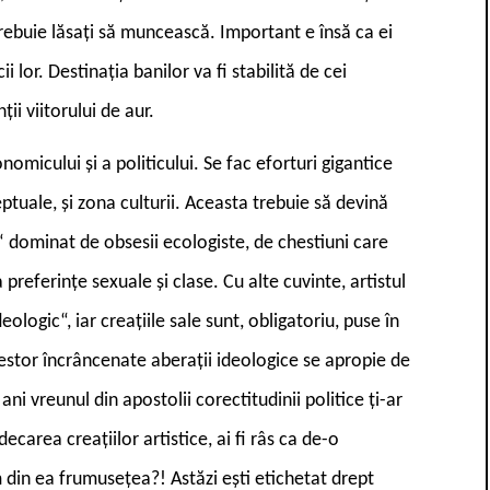
trebuie lăsați să muncească. Important e însă ca ei
i lor. Destinația banilor va fi stabilită de cei
ii viitorului de aur.
omicului și a politicului. Se fac eforturi gigantice
ptuale, și zona culturii. Aceasta trebuie să devină
 dominat de obsesii ecologiste, de chestiuni care
a preferințe sexuale și clase. Cu alte cuvinte, artistul
ologic“, iar creațiile sale sunt, obligatoriu, puse în
 acestor încrâncenate aberații ideologice se apropie de
i vreunul din apostolii corectitudinii politice ți-ar
udecarea creațiilor artistice, ai fi râs ca de-o
 din ea frumusețea?! Astăzi ești etichetat drept