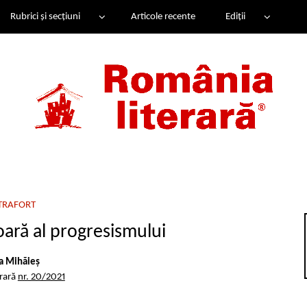
Rubrici și secțiuni
Articole recente
Ediții
TRAFORT
ră al progresismului
a Mihăieș
erară
nr. 20/2021