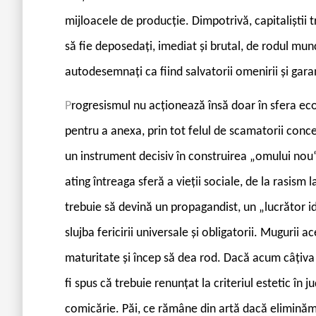
mijloacele de producție. Dimpotrivă, capitaliștii 
să fie deposedați, imediat și brutal, de rodul munci
autodesemnați ca fiind salvatorii omenirii și garanț
P
rogresismul nu acționează însă doar în sfera econ
pentru a anexa, prin tot felul de scamatorii conce
un instrument decisiv în construirea „omului nou“
ating întreaga sferă a vieții sociale, de la rasism l
trebuie să devină un propagandist, un „lucrător ide
slujba fericirii universale și obligatorii. Mugurii
maturitate și încep să dea rod. Dacă acum câțiva an
fi spus că trebuie renunțat la criteriul estetic în j
comicărie. Păi, ce rămâne din artă dacă eliminăm