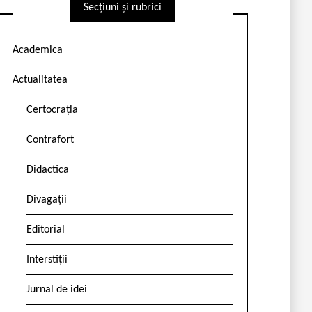
Secțiuni și rubrici
Academica
Actualitatea
Certocrația
Contrafort
Didactica
Divagații
Editorial
Interstiții
Jurnal de idei