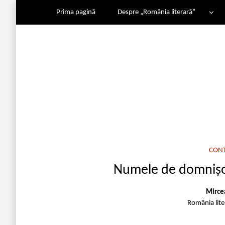
Prima pagină
Despre „România literară”
CON
Numele de domnișoa
Mirce
România lit