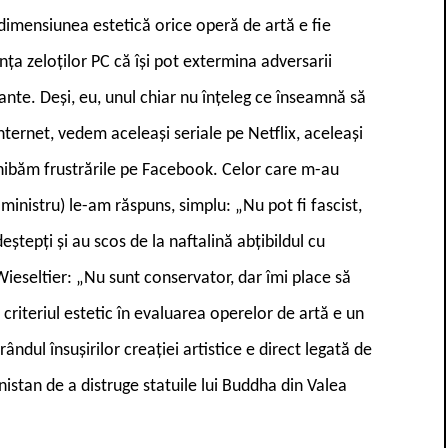
ă dimensiunea estetică orice operă de artă e fie
ța zeloților PC că își pot extermina adversarii
mante. Deși, eu, unul chiar nu înțeleg ce înseamnă să
Internet, vedem aceleași seriale pe Netflix, aceleași
hibăm frustrările pe Facebook. Celor care m-au
ministru) le-am răspuns, simplu: „Nu pot fi fascist,
ștepți și au scos de la naftalină abțibildul cu
ieseltier: „Nu sunt conservator, dar îmi place să
criteriul estetic în evaluarea operelor de artă e un
ândul însușirilor creației artistice e direct legată de
anistan de a distruge statuile lui Buddha din Valea