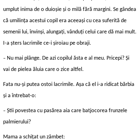
umplut inima de o duioşie şi o milă fără margini. Se gândea
că umilinţa acestui copil era aceeaşi cu cea suferită de
semenii lui, învinşi, alungaţi, vânduţi celui care dă mai mult.
I-a şters lacrimile ce-i şiroiau pe obraji.
Nu mai plânge. De azi copilul ăsta e al meu. Pricepi? Și
–
vai de pielea ăluia care o zice altfel.
Fata nu-şi putea ostoi lacrimile. Aşa că el i-a ridicat bărbia
şi a întrebat-o:
Știi povestea cu pasărea aia care batjocorea frunzele
–
palmierului?
Mama a schiţat un zâmbet: