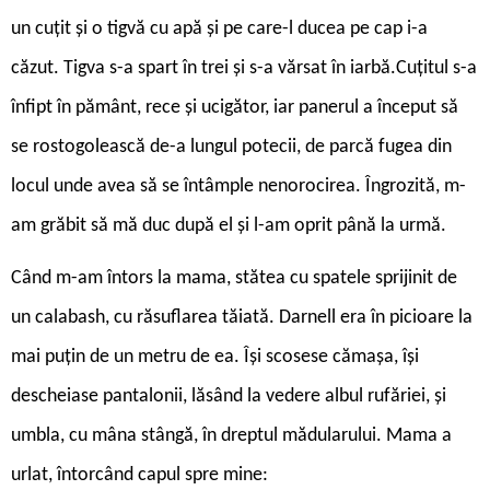
un cuțit și o tigvă cu apă și pe care-l ducea pe cap i-a
căzut. Tigva s-a spart în trei și s-a vărsat în iarbă.Cuțitul s-a
înfipt în pământ, rece și ucigător, iar panerul a început să
se rostogolească de-a lungul potecii, de parcă fugea din
locul unde avea să se întâmple nenorocirea. Îngrozită, m-
am grăbit să mă duc după el și l-am oprit până la urmă.
Când m-am întors la mama, stătea cu spatele sprijinit de
un calabash, cu răsuflarea tăiată. Darnell era în picioare la
mai puțin de un metru de ea. Își scosese cămașa, își
descheiase pantalonii, lăsând la vedere albul rufăriei, și
umbla, cu mâna stângă, în dreptul mădularului. Mama a
urlat, întorcând capul spre mine: