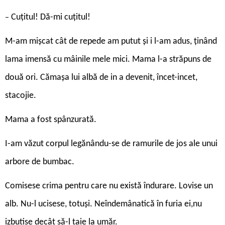
Cuțitul! Dă-mi cuțitul!
–
M-am mișcat cât de repede am putut și i l-am adus, ţinând
lama imensă cu mâinile mele mici. Mama l-a străpuns de
două ori. Cămașa lui albă de in a devenit, încet-incet,
stacojie.
Mama a fost spânzurată.
I-am văzut corpul legănându-se de ramurile de jos ale unui
arbore de bumbac.
Comisese crima pentru care nu există îndurare. Lovise un
alb. Nu-l ucisese, totuși. Neîndemânatică în furia ei,nu
izbutise decât să-l taie la umăr.