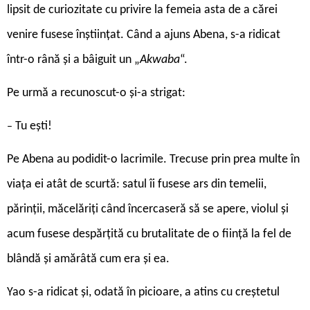
lipsit de curiozitate cu privire la femeia asta de a cărei
venire fusese înştiinţat. Când a ajuns Abena, s-a ridicat
într-o rână şi a bâiguit un „
Akwaba
“.
Pe urmă a recunoscut-o şi-a strigat:
Tu eşti!
–
Pe Abena au podidit-o lacrimile. Trecuse prin prea multe în
viaţa ei atât de scurtă: satul îi fusese ars din temelii,
părinţii, măcelăriţi când încercaseră să se apere, violul şi
acum fusese despărţită cu brutalitate de o fiinţă la fel de
blândă şi amărâtă cum era şi ea.
Yao s-a ridicat şi, odată în picioare, a atins cu creştetul