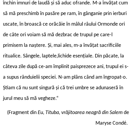
închin imnuri de laudă și să aduc ofrande. M-a învățat cum
să mă preschimb în pasăre pe ram, în gânganie prin ierburi
uscate, în broască ce orăcăie în mâlul râului Ormonde ori
de câte ori voiam să mă dezbrac de trupul pe care-l
primisem la naștere. Și, mai ales, m-a învățat sacrificiile
ritualice. Sângele, laptele,lichide esențiale. Din păcate, la
câteva zile după ce-am împlinit paisprezece ani, trupul ei s-
a supus rânduielii speciei. N-am plâns când am îngropat-o.
Știam că nu sunt singură și că trei umbre se adunaseră în
jurul meu să mă vegheze.“
(Fragment din
Eu, Tituba, vrăjitoarea neagră din Salem
de
Maryse Condé.