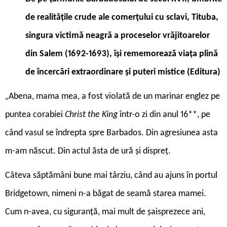
de realităţile crude ale comerţului cu sclavi, Tituba,
singura victimă neagră a proceselor vrăjitoarelor
din Salem (1692-1693), îşi rememorează viaţa plină
de încercări extraordinare şi
puteri mistice (Editura)
Abena, mama mea, a fost violată de un marinar englez pe
„
puntea corabiei
Christ the King
într-o zi din anul 16**, pe
când vasul se îndrepta spre Barbados. Din agresiunea asta
m-am născut. Din actul ăsta de ură şi dispreţ.
Câteva săptămâni bune mai târziu, când au ajuns în portul
Bridgetown, nimeni n-a băgat de seamă starea mamei.
Cum n-avea, cu siguranţă, mai mult de şaisprezece ani,