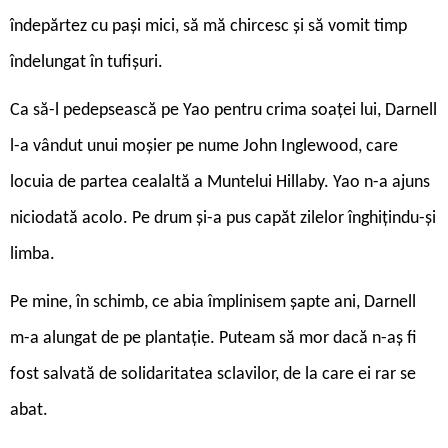
îndepărtez cu pași mici, să mă chircesc și să vomit timp
îndelungat în tufișuri.
Ca să-l pedepsească pe Yao pentru crima soaţei lui, Darnell
l-a vândut unui moșier pe nume John Inglewood, care
locuia de partea cealaltă a Muntelui Hillaby. Yao n-a ajuns
niciodată acolo. Pe drum și-a pus capăt zilelor înghițindu-și
limba.
Pe mine, în schimb, ce abia împlinisem șapte ani, Darnell
m-a alungat de pe plantație. Puteam să mor dacă n-aș fi
fost salvată de solidaritatea sclavilor, de la care ei rar se
abat.