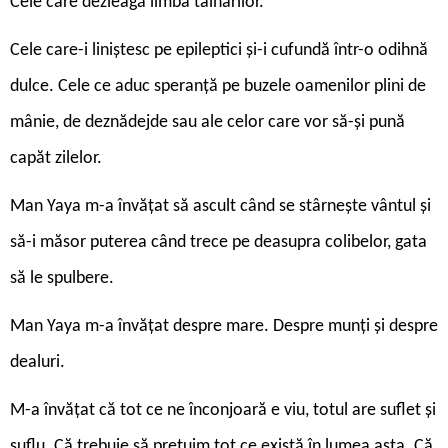
Cele care dezleagă limba tâlharilor.
Cele care-i liniștesc pe epileptici și-i cufundă într-o odihnă
dulce. Cele ce aduc speranță pe buzele oamenilor plini de
mânie, de deznădejde sau ale celor care vor să-și pună
capăt zilelor.
Man Yaya m-a învățat să ascult când se stârnește vântul și
să-i măsor puterea când trece pe deasupra colibelor, gata
să le spulbere.
Man Yaya m-a învățat despre mare. Despre munți și despre
dealuri.
M-a învățat că tot ce ne înconjoară e viu, totul are suflet și
suflu. Că trebuie să preţuim tot ce există în lumea asta. Că