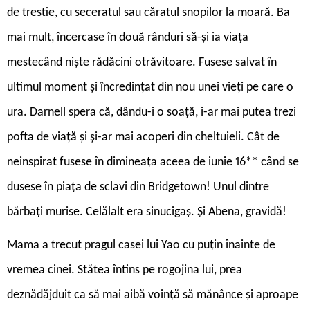
de trestie, cu seceratul sau căratul snopilor la moară. Ba
mai mult, încercase în două rânduri să-şi ia viaţa
mestecând nişte rădăcini otrăvitoare. Fusese salvat în
ultimul moment şi încredinţat din nou unei vieţi pe care o
ura. Darnell spera că, dându-i o soaţă, i-ar mai putea trezi
pofta de viaţă şi şi-ar mai acoperi din cheltuieli. Cât de
neinspirat fusese în dimineaţa aceea de iunie 16** când se
dusese în piaţa de sclavi din Bridgetown! Unul dintre
bărbaţi murise. Celălalt era sinucigaş. Și Abena, gravidă!
Mama a trecut pragul casei lui Yao cu puţin înainte de
vremea cinei. Stătea întins pe rogojina lui, prea
deznădăjduit ca să mai aibă voinţă să mănânce şi aproape