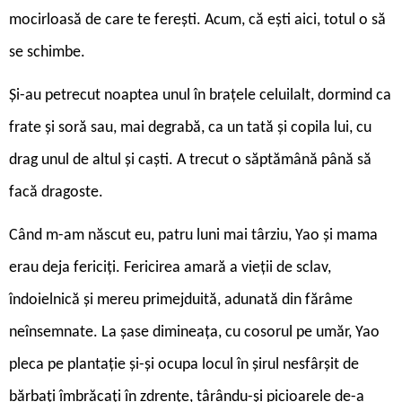
mocirloasă de care te fereşti. Acum, că eşti aici, totul o să
se schimbe.
Și-au petrecut noaptea unul în braţele celuilalt, dormind ca
frate şi soră sau, mai degrabă, ca un tată şi copila lui, cu
drag unul de altul şi caşti. A trecut o săptămână până să
facă dragoste.
Când m-am născut eu, patru luni mai târziu, Yao şi mama
erau deja fericiţi. Fericirea amară a vieţii de sclav,
îndoielnică şi mereu primejduită, adunată din fărâme
neînsemnate. La şase dimineaţa, cu cosorul pe umăr, Yao
pleca pe plantaţie şi-şi ocupa locul în şirul nesfârşit de
bărbaţi îmbrăcaţi în zdrenţe, târându-şi picioarele de-a