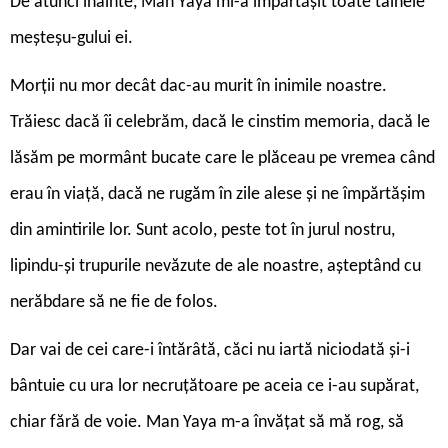
De atunci înainte, Man Yaya mi-a împărtășit toate tainele
meșteșu-gului ei.
Morții nu mor decât dac-au murit în inimile noastre.
Trăiesc dacă îi celebrăm, dacă le cinstim memoria, dacă le
lăsăm pe mormânt bucate care le plăceau pe vremea când
erau în viață, dacă ne rugăm în zile alese și ne împărtășim
din amintirile lor. Sunt acolo, peste tot în jurul nostru,
lipindu-și trupurile nevăzute de ale noastre, așteptând cu
nerăbdare să ne fie de folos.
Dar vai de cei care-i întărâtă, căci nu iartă niciodată și-i
bântuie cu ura lor necruțătoare pe aceia ce i-au supărat,
chiar fără de voie. Man Yaya m-a învățat să mă rog, să