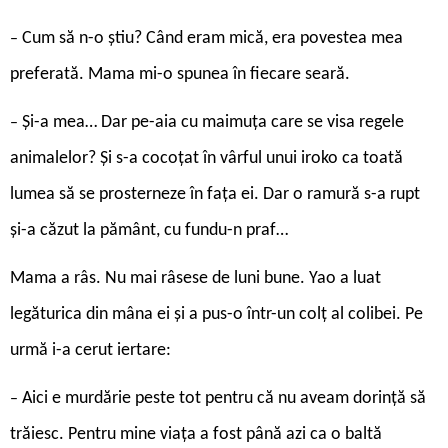
Cum să n-o ştiu? Când eram mică, era povestea mea
–
preferată. Mama mi-o spunea în fiecare seară.
Și-a mea… Dar pe-aia cu maimuţa care se visa regele
–
animalelor? Și s-a cocoţat în vârful unui iroko ca toată
lumea să se prosterneze în faţa ei. Dar o ramură s-a rupt
şi-a căzut la pământ, cu fundu-n praf…
Mama a râs. Nu mai râsese de luni bune. Yao a luat
legăturica din mâna ei şi a pus-o într-un colţ al colibei. Pe
urmă i-a cerut iertare:
Aici e murdărie peste tot pentru că nu aveam dorinţă să
–
trăiesc. Pentru mine viaţa a fost până azi ca o baltă