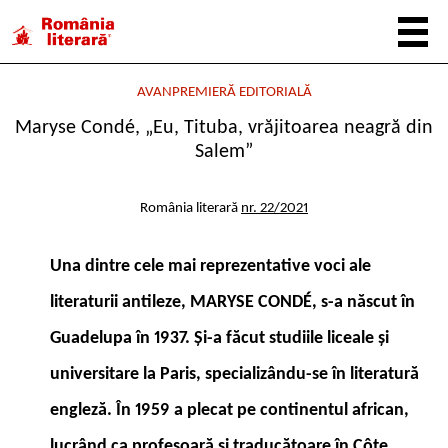
AVANPREMIERĂ EDITORIALĂ
Maryse Condé, „Eu, Tituba, vrăjitoarea neagră din
Salem”
România literară
nr. 22/2021
Una dintre cele mai reprezentative voci ale
literaturii antileze, MARYSE CONDÉ, s-a născut în
Guadelupa în 1937. Şi-a făcut studiile liceale şi
universitare la Paris, specializându-se în literatură
engleză. În 1959 a plecat pe continentul african,
lucrând ca profesoară şi traducătoare în Côte