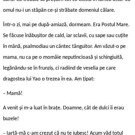
omul nu-i un stăpân ce-și străbate domeniul călare.
Într-o zi, mai pe după-amiază, dormeam. Era Postul Mare.
Se făcuse înăbușitor de cald, iar sclavii, cu sape sau cuțite
în mână, psalmodiau un cântec tânguitor. Am văzut-o pe
mama, nu ca pe o momâie neputincioasă și schingiuită,
legănându-se în frunziș, ci radiind de veselia pe care
dragostea lui Yao o trezea în ea. Am țipat:
Mamă!
–
A venit și m-a luat în brațe. Doamne, cât de dulci îi erau
buzele!
Iartă-mă c-am crezut că nu te iubesc! Acum văd totul
–