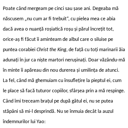
Poate când mergeam pe cinci sau șase ani. Degeaba mă
născusem „nu cum ar fi trebuit“, cu pielea mea ce abia
dacă avea o nuanţă roşiatică roșu și părul încrețit tot,
orice-aș fi făcut îi aminteam de albul care o siluise pe
puntea corabiei
Christ the King
, de față cu toți marinarii ăia
adunați în jur ca niște martori nerușinați. Doar văzându-mă
în minte îi apăreau din nou durerea și umilința de atunci.
La fel, când mă ghemuiam cu însuflețire la pieptul ei, cum
le place să facă tuturor copiilor, sfârșea prin a mă respinge.
Când îmi treceam brațul pe după gâtul ei, nu se putea
stăpâni să mi-l desprindă. Nu se înmuia decât la auzul
îndemnurilor lui Yao: