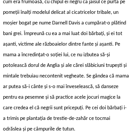
cum era frumoasă, cu chipul ei negru ca jaisul ce purta pe
pomeţii înalţi modelul delicat al cicatricelor tribale, un
moşier bogat pe nume Darnell Davis a cumpărat-o plătind
bani grei. Împreună cu ea a mai luat doi bărbaţi, şi ei tot
aşanti, victime ale războaielor dintre fante şi aşanti. Pe
mama a încredinţat-o soţiei lui, ce nu izbutea să-şi
potolească dorul de Anglia şi ale cărei slăbiciuni trupeşti şi
mintale trebuiau necontenit vegheate. Se gândea că mama
ar putea să-i cânte şi s-o mai înveselească, să danseze
pentru ea pesemne şi să practice acele jocuri magice la
care credea el că negrii sunt pricepuţi. Pe cei doi bărbaţi i-
a trimis pe plantaţia de trestie-de-zahăr ce tocmai
odrăslea şi pe câmpurile de tutun.