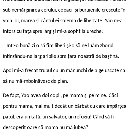
sub nemărginirea cerului, copacii și buruienile crescute în
voia lor, marea și cântul ei solemn de libertate. Yao m-a
întors cu faţa spre larg și mi-a șoptit la ureche:
Într-o bună zi o să fim liberi și-o să ne luăm zborul
–
întinzându-ne larg aripile spre țara noastră de baștină.
Apoi mi-a frecat trupul cu un mănunchi de alge uscate ca
să nu mă-mbolnăvesc de pian.
De fapt, Yao avea doi copii, pe mama și pe mine. Căci
pentru mama, mai mult decât un bărbat cu care împărțea
patul, era un tată, un salvator, un refugiu! Când să fi
descoperit oare că mama nu mă iubea?