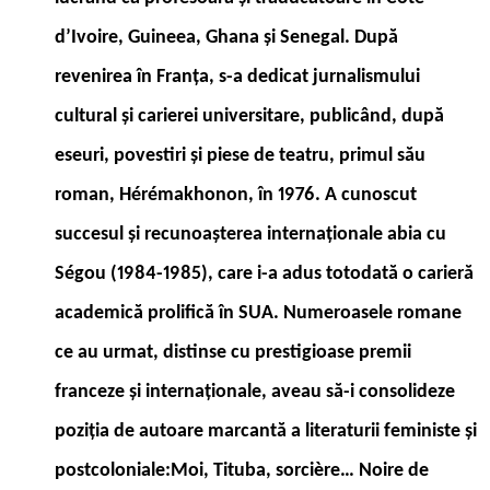
d’Ivoire, Guineea, Ghana şi Senegal. După
revenirea în Franţa, s-a dedicat jurnalismului
cultural şi carierei universitare, publicând, după
eseuri, povestiri şi piese de teatru, primul său
roman, Hérémakhonon, în 1976. A cunoscut
succesul şi recunoaşterea internaţionale abia cu
Ségou (1984-1985), care i-a adus totodată o carieră
academică prolifică în SUA. Numeroasele romane
ce au urmat, distinse cu prestigioase premii
franceze şi internaţionale, aveau să-i consolideze
poziţia de autoare marcantă a literaturii feministe şi
postcoloniale:Moi, Tituba, sorcière… Noire de