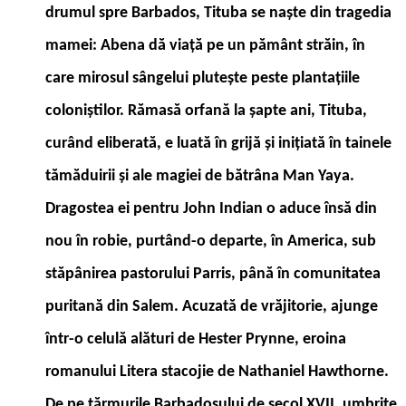
drumul spre Barbados, Tituba se naşte din tragedia
mamei: Abena dă viaţă pe un pământ străin, în
care mirosul sângelui pluteşte peste plantaţiile
coloniştilor. Rămasă orfană la şapte ani, Tituba,
curând eliberată, e luată în grijă şi iniţiată în tainele
tămăduirii şi ale magiei de bătrâna Man Yaya.
Dragostea ei pentru John Indian o aduce însă din
nou în robie, purtând-o departe, în America, sub
stăpânirea pastorului Parris, până în comunitatea
puritană din Salem. Acuzată de vrăjitorie, ajunge
într-o celulă alături de Hester Prynne, eroina
romanului Litera stacojie de Nathaniel Hawthorne.
De pe ţărmurile Barbadosului de secol XVII, umbrite