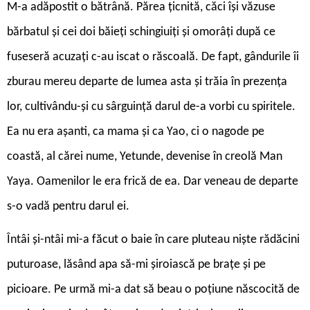
M-a adăpostit o bătrână. Părea țicnită, căci își văzuse
bărbatul și cei doi băieți schingiuiți și omorâți după ce
fuseseră acuzați c-au iscat o răscoală. De fapt, gândurile îi
zburau mereu departe de lumea asta și trăia în prezența
lor, cultivându-și cu sârguință darul de-a vorbi cu spiritele.
Ea nu era aşanti, ca mama și ca Yao, ci o nagode pe
coastă, al cărei nume, Yetunde, devenise în creolă Man
Yaya. Oamenilor le era frică de ea. Dar veneau de departe
s-o vadă pentru darul ei.
Întâi și-ntâi mi-a făcut o baie în care pluteau niște rădăcini
puturoase, lăsând apa să-mi șiroiască pe brațe și pe
picioare. Pe urmă mi-a dat să beau o poțiune născocită de