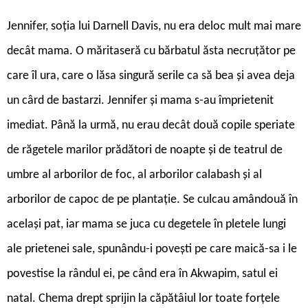
Jennifer, soţia lui Darnell Davis, nu era deloc mult mai mare
decât mama. O măritaseră cu bărbatul ăsta necruţător pe
care îl ura, care o lăsa singură serile ca să bea şi avea deja
un cârd de bastarzi. Jennifer şi mama s-au împrietenit
imediat. Până la urmă, nu erau decât două copile speriate
de răgetele marilor prădători de noapte şi de teatrul de
umbre al arborilor de foc, al arborilor calabash şi al
arborilor de capoc de pe plantaţie. Se culcau amândouă în
acelaşi pat, iar mama se juca cu degetele în pletele lungi
ale prietenei sale, spunându-i poveşti pe care maică-sa i le
povestise la rândul ei, pe când era în Akwapim, satul ei
natal. Chema drept sprijin la căpătâiul lor toate forţele