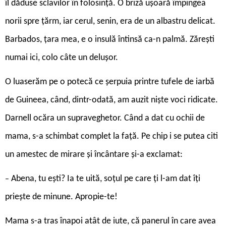
îl dăduse sclavilor în folosință. O briză ușoară împingea
norii spre țărm, iar cerul, senin, era de un albastru delicat.
Barbados, țara mea, e o insulă întinsă ca-n palmă. Zărești
numai ici, colo câte un delușor.
O luaserăm pe o potecă ce șerpuia printre tufele de iarbă
de Guineea, când, dintr-odată, am auzit niște voci ridicate.
Darnell ocăra un supraveghetor. Când a dat cu ochii de
mama, s-a schimbat complet la față. Pe chip i se putea citi
un amestec de mirare și încântare și-a exclamat:
Abena, tu ești? Ia te uită, soțul pe care ți l-am dat îți
–
priește de minune. Apropie-te!
Mama s-a tras înapoi atât de iute, că panerul în care avea