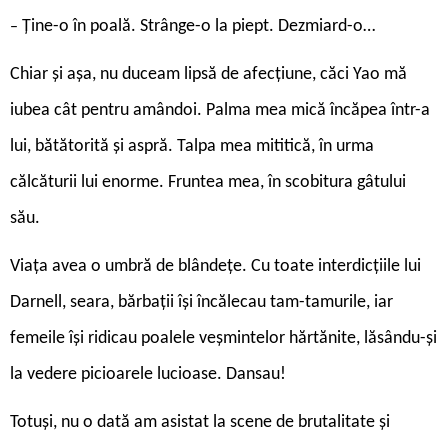
Ţine-o în poală. Strânge-o la piept. Dezmiard-o…
–
Chiar și așa, nu duceam lipsă de afecțiune, căci Yao mă
iubea cât pentru amândoi. Palma mea mică încăpea într-a
lui, bătătorită și aspră. Talpa mea mititică, în urma
călcăturii lui enorme. Fruntea mea, în scobitura gâtului
său.
Viața avea o umbră de blândețe. Cu toate interdicțiile lui
Darnell, seara, bărbații își încălecau tam-tamurile, iar
femeile își ridicau poalele veșmintelor hărtănite, lăsându-și
la vedere picioarele lucioase. Dansau!
Totuși, nu o dată am asistat la scene de brutalitate și