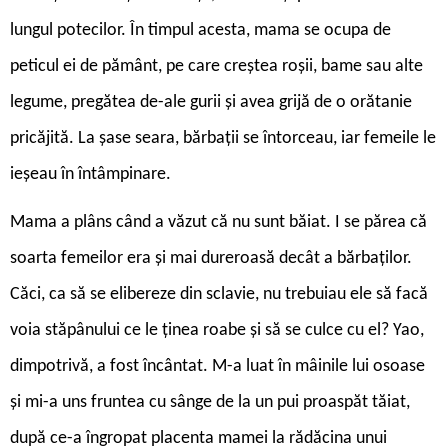
lungul potecilor. În timpul acesta, mama se ocupa de
peticul ei de pământ, pe care creştea roşii, bame sau alte
legume, pregătea de-ale gurii şi avea grijă de o orătanie
pricăjită. La şase seara, bărbaţii se întorceau, iar femeile le
ieşeau în întâmpinare.
Mama a plâns când a văzut că nu sunt băiat. I se părea că
soarta femeilor era şi mai dureroasă decât a bărbaţilor.
Căci, ca să se elibereze din sclavie, nu trebuiau ele să facă
voia stăpânului ce le ţinea roabe şi să se culce cu el? Yao,
dimpotrivă, a fost încântat. M-a luat în mâinile lui osoase
şi mi-a uns fruntea cu sânge de la un pui proaspăt tăiat,
după ce-a îngropat placenta mamei la rădăcina unui