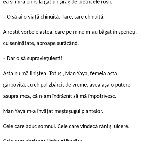
ea și mi-a prins la gât un șirag de pietricele roșii.
O să ai o viață chinuită. Tare, tare chinuită.
–
A rostit vorbele astea, care pe mine m-au băgat în sperieți,
cu seninătate, aproape surâzând.
Dar o să supravieţuieşti!
–
Asta nu mă liniștea. Totuși, Man Yaya, femeia asta
gârbovită, cu chipul zbârcit de vreme, avea așa o putere
asupra mea, că n-am îndrăznit să mă împotrivesc.
Man Yaya m-a învățat meșteșugul plantelor.
Cele care aduc somnul. Cele care vindecă răni și ulcere.