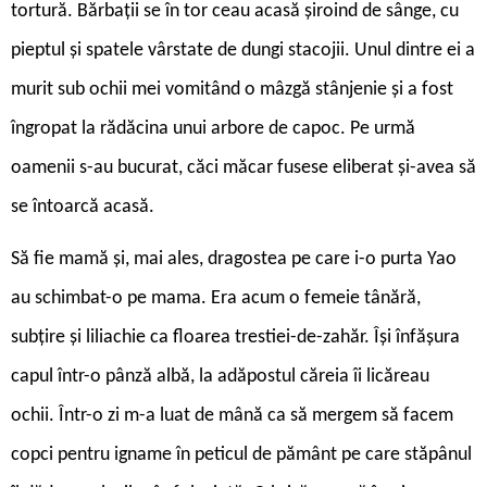
tortură. Bărbații se în ­tor ceau acasă șiroind de sânge, cu
pieptul și spatele vârstate de dungi stacojii. Unul dintre ei a
murit sub ochii mei vomitând o mâzgă stânjenie și a fost
îngropat la rădăcina unui arbore de capoc. Pe urmă
oamenii s-au bucurat, căci măcar fusese eliberat și-avea să
se întoarcă acasă.
Să fie mamă și, mai ales, dragostea pe care i-o purta Yao
au schimbat-o pe mama. Era acum o femeie tânără,
subțire și liliachie ca floarea trestiei-de-zahăr. Își înfășura
capul într-o pânză albă, la adăpostul căreia îi licăreau
ochii. Într-o zi m-a luat de mână ca să mergem să facem
copci pentru igname în peticul de pământ pe care stăpânul