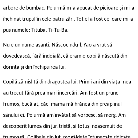
arbore de bumbac. Pe urmă m-a apucat de picioare şi mi-a
închinat trupul în cele patru zări. Tot el a fost cel care mi-a
pus numele: Tituba. Ti-Tu-Ba.
Nu e un nume aşanti. Născocindu-l, Yao a vrut să
dovedească, fără îndoială, că eram o copilă născută din
dorința și din închipuirea lui.
Copilă zămislită din dragostea lui. Primii ani din viața mea
au trecut fără prea mari încercări. Am fost un prunc
frumos, bucălat, căci mama mă hrănea din preaplinul
sânului ei. Pe urmă am învățat să vorbesc, să merg. Am
descoperit lumea din jur, tristă, și totuși neasemuit de
frumoasă. Colibele din lut, mogâldețe întunecate ridicate