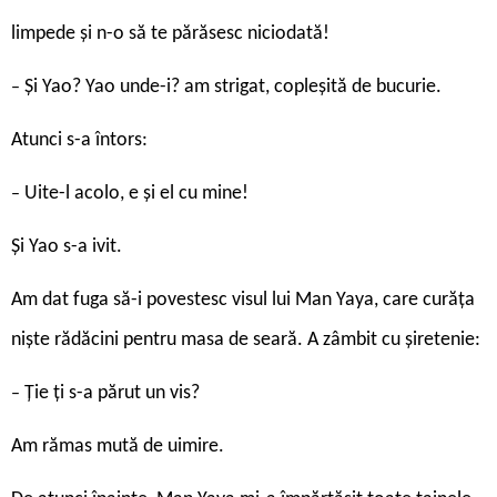
limpede și n-o să te părăsesc niciodată!
Și Yao? Yao unde-i? am strigat, copleșită de bucurie.
–
Atunci s-a întors:
Uite-l acolo, e și el cu mine!
–
Și Yao s-a ivit.
Am dat fuga să-i povestesc visul lui Man Yaya, care curăța
niște rădăcini pentru masa de seară. A zâmbit cu șiretenie:
Ție ți s-a părut un vis?
–
Am rămas mută de uimire.