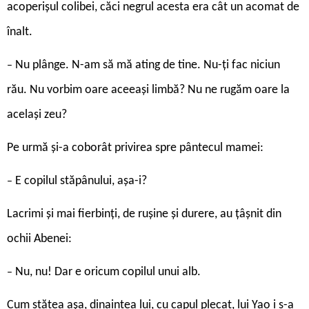
acoperişul colibei, căci negrul acesta era cât un acomat de
înalt.
Nu plânge. N-am să mă ating de tine. Nu-ţi fac niciun
–
rău. Nu vorbim oare aceeaşi limbă? Nu ne rugăm oare la
acelaşi zeu?
Pe urmă şi-a coborât privirea spre pântecul mamei:
E copilul stăpânului, aşa-i?
–
Lacrimi şi mai fierbinţi, de ruşine şi durere, au ţâşnit din
ochii Abenei:
Nu, nu! Dar e oricum copilul unui alb.
–
Cum stătea aşa, dinaintea lui, cu capul plecat, lui Yao i s-a