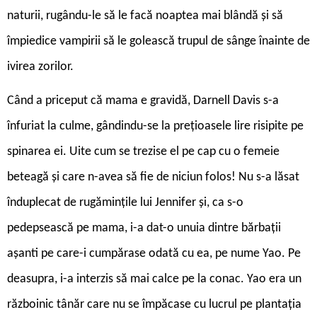
naturii, rugându-le să le facă noaptea mai blândă şi să
împiedice vampirii să le golească trupul de sânge înainte de
ivirea zorilor.
Când a priceput că mama e gravidă, Darnell Davis s-a
înfuriat la culme, gândindu-se la preţioasele lire risipite pe
spinarea ei. Uite cum se trezise el pe cap cu o femeie
beteagă şi care n-avea să fie de niciun folos! Nu s-a lăsat
înduplecat de rugăminţile lui Jennifer şi, ca s-o
pedepsească pe mama, i-a dat-o unuia dintre bărbaţii
aşanti pe care-i cumpărase odată cu ea, pe nume Yao. Pe
deasupra, i-a interzis să mai calce pe la conac. Yao era un
războinic tânăr care nu se împăcase cu lucrul pe plantaţia