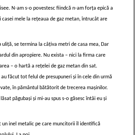
isee. N-am s-o povestesc fiindcă n-am forța epică a
 casei mele la rețeaua de gaz metan, întrucât are
uliță, se termina la câțiva metri de casa mea, Dar
rdul din apropiere. Nu exista – nici la firma care
area – o hartă a rețelei de gaz metan din sat.
au făcut tot felul de presupuneri și în cele din urmă
avate, în pământul bătătorit de trecerea mașinilor.
ăsat păgubași și mi-au spus s-o găsesc întâi eu și
n inel metalic pe care muncitorii îl identifică
olului. La noi…