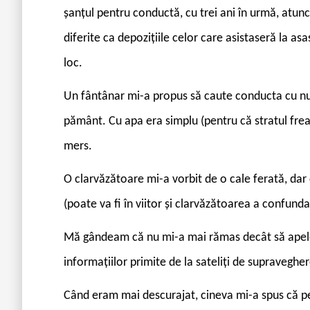
șanțul pentru conductă, cu trei ani în urmă, atunc
diferite ca depozițiile celor care asistaseră la as
loc.
Un fântânar mi-a propus să caute conducta cu nui
pământ. Cu apa era simplu (pentru că stratul freat
mers.
O clarvăzătoare mi-a vorbit de o cale ferată, dar
(poate va fi în viitor și clarvăzătoarea a confunda
Mă gândeam că nu mi-a mai rămas decât să apelez 
informațiilor primite de la sateliți de supraveghe
Când eram mai descurajat, cineva mi-a spus că p