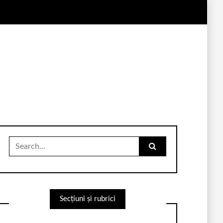
Search
for:
Secțiuni și rubrici