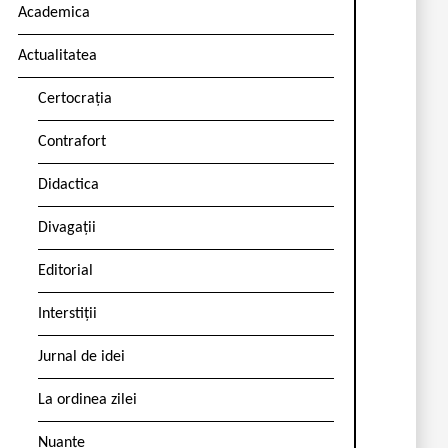
Academica
Actualitatea
Certocrația
Contrafort
Didactica
Divagații
Editorial
Interstiții
Jurnal de idei
La ordinea zilei
Nuanțe