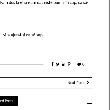
am dus la el și i-am dat niște pumni în cap, ca să-l
M-a ajutat și ea să sap.
0
Next Post
ed Posts