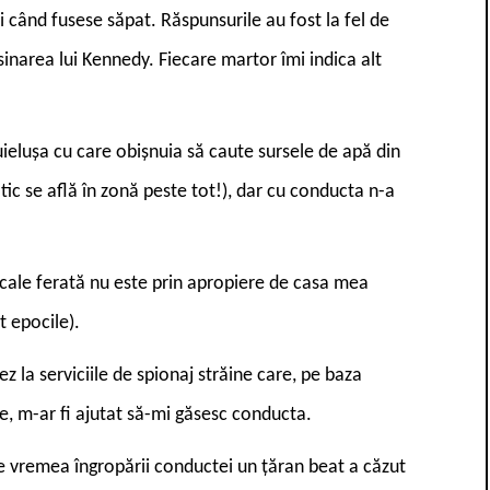
i când fusese săpat. Răspunsurile au fost la fel de
asinarea lui Kennedy. Fiecare martor îmi indica alt
elușa cu care obișnuia să caute sursele de apă din
ic se află în zonă peste tot!), dar cu conducta n-a
 cale ferată nu este prin apropiere de casa mea
t epocile).
la serviciile de spionaj străine care, pe baza
re, m-ar fi ajutat să-mi găsesc conducta.
e vremea îngropării conductei un țăran beat a căzut