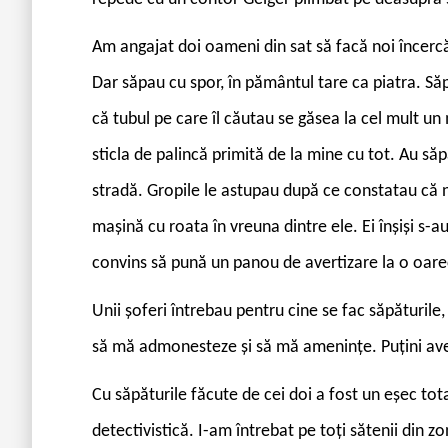
Am angajat doi oameni din sat să facă noi încercări
Dar săpau cu spor, în pământul tare ca piatra. Să
că tubul pe care îl căutau se găsea la cel mult u
sticla de palincă primită de la mine cu tot. Au săp
stradă. Gropile le astupau după ce constatau că 
mașină cu roata în vreuna dintre ele. Ei înșiși s-au
convins să pună un panou de avertizare la o oare
Unii șoferi întrebau pentru cine se fac săpăturil
să mă admonesteze și să mă amenințe. Puțini avea
Cu săpăturile făcute de cei doi a fost un eșec to
detectivistică. I-am întrebat pe toți sătenii din