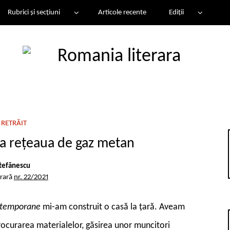
Rubrici și secțiuni
Articole recente
Ediții
 RETRĂIT
a rețeaua de gaz metan
tefănescu
erară
nr. 22/2021
contemporane
mi-am construit o casă la țară. Aveam
procurarea materialelor, găsirea unor muncitori