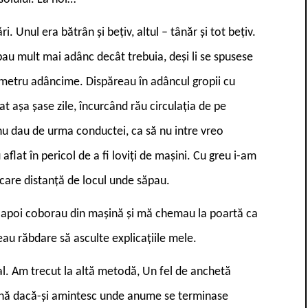
. Unul era bătrân și bețiv, altul – tânăr și tot bețiv.
pau mult mai adânc decât trebuia, deși li se spusese
n metru adâncime. Dispăreau în adâncul gropii cu
at așa șase zile, încurcând rău circulația de pe
nu dau de urma conductei, ca să nu intre vreo
 aflat în pericol de a fi loviți de mașini. Cu greu i-am
care distanță de locul unde săpau.
e, apoi coborau din mașină și mă chemau la poartă ca
u răbdare să asculte explicațiile mele.
tal. Am trecut la altă metodă, Un fel de anchetă
 zonă dacă-și amintesc unde anume se terminase