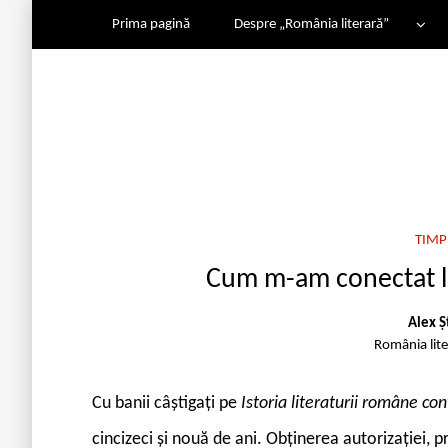
Prima pagină
Despre „România literară”
TIMP
Cum m-am conectat l
Alex Ș
România lit
Cu banii câștigați pe
Istoria literaturii române 
cincizeci și nouă de ani. Obținerea autorizației, 