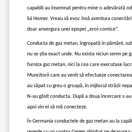
capabili au însemnat pentru mine o adevărată od
lui Homer. Vreau să evoc însă aventura conectării
doar anvergura unei epopei „eroi-comice“.
Conducta de gaz metan, îngropată în pământ, sub 
nu se știa exact unde. Nu exista niciun semn pe ga
furniza gaz metan, nici la cea care executase lucr
Muncitorii care au venit să efectueze conectarea 
au săpat cu greu o groapă, în mijlocul străzii nep
N-au găsit conducta. După a doua încercare s-au l
apoi vin ei să mă conecteze,
În Germania conductele de gaz metan au la capăt u
repede cu un contor Geiger plimbat pe deasupra s