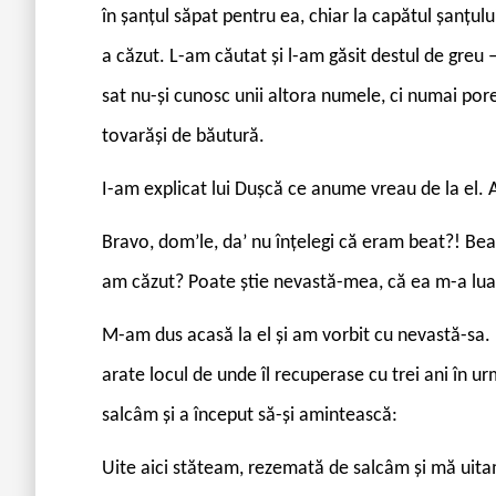
în șanțul săpat pentru ea, chiar la capătul șanțu
a căzut. L-am căutat și l-am găsit destul de gre
sat nu-și cunosc unii altora numele, ci numai pore
tovarăși de băutură.
I-am explicat lui Dușcă ce anume vreau de la el. 
Bravo, dom’le, da’ nu înțelegi că eram beat?! Bea
am căzut? Poate știe nevastă-mea, că ea m-a lua
M-am dus acasă la el și am vorbit cu nevastă-sa. 
arate locul de unde îl recuperase cu trei ani în 
salcâm și a început să-și amintească:
Uite aici stăteam, rezemată de salcâm și mă uita