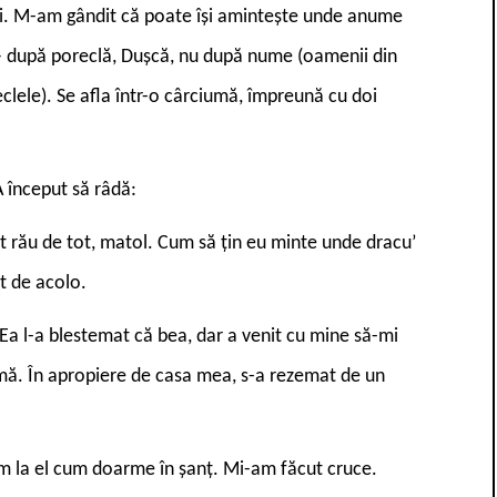
lui. M-am gândit că poate își amintește unde anume
u – după poreclă, Dușcă, nu după nume (oamenii din
clele). Se afla într-o cârciumă, împreună cu doi
A început să râdă:
t rău de tot, matol. Cum să țin eu minte unde dracu’
t de acolo.
Ea l-a blestemat că bea, dar a venit cu mine să-mi
urmă. În apropiere de casa mea, s-a rezemat de un
m la el cum doarme în șanț. Mi-am făcut cruce.