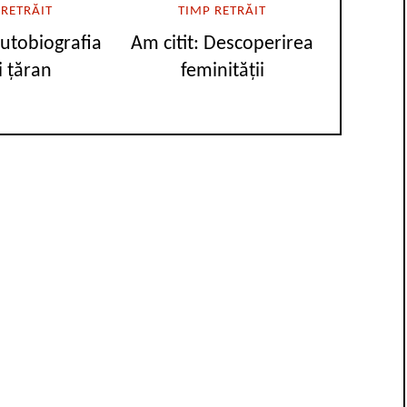
 RETRĂIT
TIMP RETRĂIT
Autobiografia
Am citit: Descoperirea
i țăran
feminității