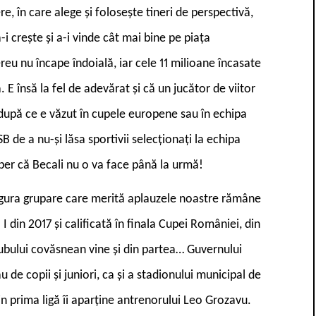
re, în care alege și folosește tineri de perspectivă,
i crește și a-i vinde cât mai bine pe piața
reu nu încape îndoială, iar cele 11 milioane încasate
 însă la fel de adevărat și că un jucător de viitor
t după ce e văzut în cupele europene sau în echipa
SB de a nu-și lăsa sportivii selecționați la echipa
per că Becali nu o va face până la urmă!
ingura grupare care merită aplauzele noastre rămâne
I din 2017 și calificată în finala Cupei României, din
ubului covăsnean vine și din partea… Guvernului
 de copii și juniori, ca și a stadionului municipal de
in prima ligă îi aparține antrenorului Leo Grozavu.