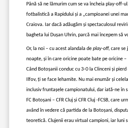
Până să ne lămurim cum se va încheia play-off-ul
fotbalistică a Rapidului și a „campioanei unei mari
Craiova. Iar dacă adăugăm și spectaculosul reviri
bagheta lui Dușan Uhrin, parcă mai începem să vo
Or, la noi – cu acest alandala de
play-off,
care se 
noapte, și în care oricine poate bate pe oricine – i
Când Botoșanii conduc cu 3-0 la Clinceni și pierd 
Ilfov, ți se face lehamite. Nu mai enumăr și cele
inclusiv fruntașele campionatului, dar iată-ne în 
FC Botoșani – CFR Cluj și CFR Cluj -FCSB, care urm
având în vedere că partida de la Botoșani, dispu
teoretică. Clujenii erau virtual campioni, iar luni 