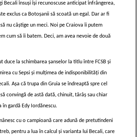
 Becali însuși își recunoscuse anticipat înfrângerea,
e exclus ca Botoșanii să scoată un egal. Dar ar fi
 să nu câștige un meci. Noi pe Craiova îi putem
vem cum să îi batem. Deci, am avea nevoie de două
tut duce la schimbarea șanselor la titlu între FCSB și
nirea cu Sepsi și mulțimea de indisponibilități din
ecali. Așa că trupa din Gruia se îndreaptă spre cel
 să convingă de astă dată, chinuit, târâș sau chiar
a în gardă Edy Iordănescu.
omânesc cu o campioană care adună de pretutindeni
eb, pentru a lua în calcul și varianta lui Becali, care