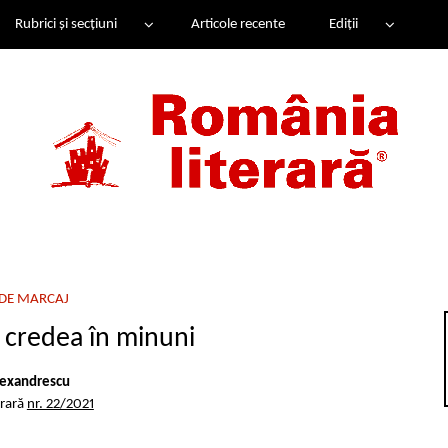
Rubrici și secțiuni
Articole recente
Ediții
 DE MARCAJ
i credea în minuni
lexandrescu
erară
nr. 22/2021