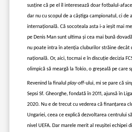
susține că pe el îl interesează doar fotbalul-aface
dar nu cu scopul de a câștiga campionatul, ci de a-
internațională. Că socoteala asta i-a ieșit mai me
pe Denis Man sunt ultima și cea mai bună dovadă. E
nu poate intra în atenția cluburilor străine decâ
națională. Or, aici, tocmai e în discuție decizia FC
olimpică să meargă la Tokio, o greșeală pe care s
Revenind la finalul
play-off
-ului, mi se pare că s
Sepsi Sf. Gheorghe, fondată în 2011, ajunsă în Liga 
2020. Nu e de trecut cu vederea că finanțarea cl
Ungariei, ceea ce explică dezvoltarea centrului său
nivel UEFA. Dar marele merit al reușitei echipei d