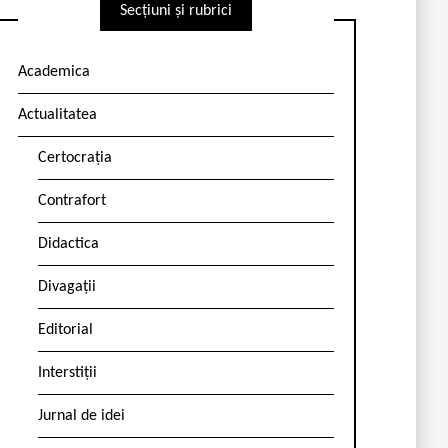
Secțiuni și rubrici
Academica
Actualitatea
Certocrația
Contrafort
Didactica
Divagații
Editorial
Interstiții
Jurnal de idei