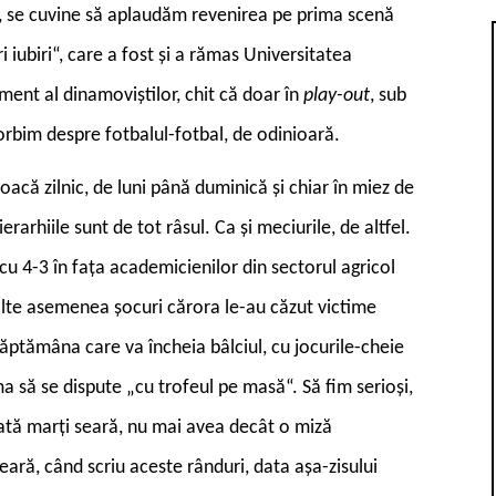
, se cuvine să aplaudăm revenirea pe prima scenă
 iubiri“, care a fost și a rămas Universitatea
ment al dinamoviștilor, chit că doar în
play-out
, sub
rbim despre fotbalul-fotbal, de odinioară.
joacă zilnic, de luni până duminică și chiar în miez de
erarhiile sunt de tot râsul. Ca și meciurile, de altfel.
cu 4-3 în fața academicienilor din sectorul agricol
lalte asemenea șocuri cărora le-au căzut victime
săptămâna care va încheia bâlciul, cu jocurile-cheie
a să se dispute „cu trofeul pe masă“. Să fim serioși,
tată marți seară, nu mai avea decât o miză
seară, când scriu aceste rânduri, data așa-zisului