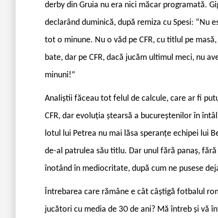
derby din Gruia nu era nici măcar programată. Gigi
declarând duminică, după remiza cu Spesi: “Nu est
tot o minune. Nu o văd pe CFR, cu titlul pe masă,
bate, dar pe CFR, dacă jucăm ultimul meci, nu a
minuni!“
Analiștii făceau tot felul de calcule, care ar fi pu
CFR, dar evoluția ștearsă a bucureștenilor în întâl
lotul lui Petrea nu mai lăsa speranțe echipei lui B
de-al patrulea său titlu. Dar unul fără panaș, fără
înotând în mediocritate, după cum ne pusese dej
Întrebarea care rămâne e cât câștigă fotbalul r
jucători cu media de 30 de ani? Mă întreb și vă într