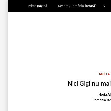
Prima pagină
Despre „România literară”
TABELA
Nici Gigi nu ma
Horia A
România lit