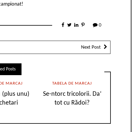
 campionat!
0
Next Post
ed Posts
 DE MARCAJ
TABELA DE MARCAJ
u (plus unu)
Se-ntorc tricolorii. Da‘
hetari
tot cu Rădoi?