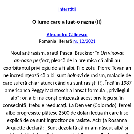
Interstiții
O lume care a luat-o razna (II)
Alexandru Călinescu
România literară
nr. 12/2021
Noul antirasism, arată Pascal Bruckner în
Un vinovat
aproape perfect
, pleacă de la pre misa că albii au
exorbitantul privilegiu de a fi albi. Filo zoful Pierre Tevanian
ne încredințează că albii sunt
bolnavi
de rasism, maladie de
care suferă chiar atunci când
nu
sunt rasiști (!). Încă în 1987
americanca Peggy McIntosch a lansat formula „privilegiul
alb“: or, albii nu conștientizează acest privilegiu și, în
consecință, trebuie reeducați. La Den ver (Colorado), femei
albe progresiste plătesc 2500 de dolari lecția în care li se
explică de ce sunt îngrozitor de rasiste. Actrița Rosanna
Arquette declară: „Sunt dezolată că m-am născut albă și