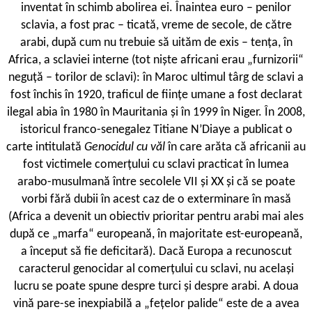
inventat în schimb abolirea ei. Înaintea euro – penilor
sclavia, a fost prac – ticată, vreme de secole, de către
arabi, după cum nu trebuie să uităm de exis – tența, în
Africa, a sclaviei interne (tot niște africani erau „furnizorii“
neguță – torilor de sclavi): în Maroc ultimul târg de sclavi a
fost închis în 1920, traficul de ființe umane a fost declarat
ilegal abia în 1980 în Mauritania și în 1999 în Niger. În 2008,
istoricul franco-senegalez Titiane N’Diaye a publicat o
carte intitulată
Genocidul cu văl
în care arăta că africanii au
fost victimele comerțului cu sclavi practicat în lumea
arabo-musulmană între secolele VII și XX și că se poate
vorbi fără dubii în acest caz de o exterminare în masă
(Africa a devenit un obiectiv prioritar pentru arabi mai ales
după ce „marfa“ europeană, în majoritate est-europeană,
a început să fie deficitară). Dacă Europa a recunoscut
caracterul genocidar al comerțului cu sclavi, nu același
lucru se poate spune despre turci și despre arabi. A doua
vină pare-se inexpiabilă a „fețelor palide“ este de a avea