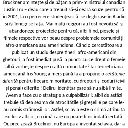
Bruckner amintește și de pățania prim-ministrului canadian
Justin Tru – deau care a trebuit să-și ceară scuze pentru că
în 2001, la o petrecere studențească, se deghizase în Aladin
și își înnegrise fața. Mai mulți regizori au fost nevoiți să-și
abandoneze proiectele pentru că, albi fiind, piesele și
filmele respective vor beau despre problemele comunității
afro-americane sau amerindiene. Când o cercetătoare a
publicat un studiu despre tinerii afro-americani din
ghetouri, a fost imediat pusă la punct: cu ce drept o femeie
albă vorbește despre o altă comunitate? Iar teoreticiana
americană Iris Young a mers până la a propune o
cetățenie
diferită
pentru fiecare minoritate, cu drepturi și coduri (civil
și penal) diferite ! Delirul identitar pare să nu aibă limite.
Avem a face cu o strategie a culpabilizării: albii de astăzi
trebuie să dea seama de atrocitățile și greșelile pe care le-
au comis strămoșii lor. Astfel, sclavia este o crimă atribuită
exclusiv albilor, o crimă care nu poate fi niciodată iertată.
Or, precizează Bruckner, nu Europa a inventat sclavia, dar a