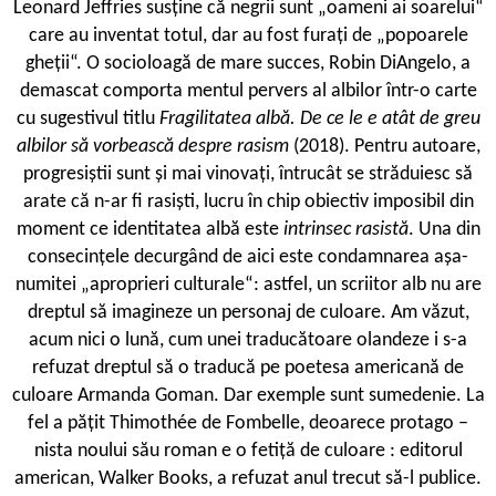
Leonard Jeffries susține că negrii sunt „oameni ai soarelui“
care au inventat totul, dar au fost furați de „popoarele
gheții“. O socioloagă de mare succes, Robin DiAngelo, a
demascat comporta mentul pervers al albilor într-o carte
cu sugestivul titlu
Fragilitatea albă. De ce le e atât de greu
albilor să vorbească despre rasism
(2018). Pentru autoare,
progresiștii sunt și mai vinovați, întrucât se străduiesc să
arate că n-ar fi rasiști, lucru în chip obiectiv imposibil din
moment ce identitatea albă este
intrinsec rasistă
. Una din
consecințele decurgând de aici este condamnarea așa-
numitei „aproprieri culturale“: astfel, un scriitor alb nu are
dreptul să imagineze un personaj de culoare. Am văzut,
acum nici o lună, cum unei traducătoare olandeze i s-a
refuzat dreptul să o traducă pe poetesa americană de
culoare Armanda Goman. Dar exemple sunt sumedenie. La
fel a pățit Thimothée de Fombelle, deoarece protago –
nista noului său roman e o fetiță de culoare : editorul
american, Walker Books, a refuzat anul trecut să-l publice.