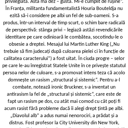
privilegiată. Asta mă dez – gustă. Mi-e cumplit de rușine“.
În Franța, militanta fundamentalistă Houria Bouteldja nu
ezită să-i considere pe albi un fel de sub-oameni. S-a
produs, într-un interval de timp scurt, o schim bare radicală
de perspectivă: stânga privi – legiază astăzi revendicările
identitare pe care odinioară le combătea, socotindu-le o
obsesie a dreptei. Mesajul lui Martin Luther King („Nu
trebuie să fim judecați după culoarea pielei ci în funcție de
calitatea caracterului“) a fost uitat. În ciuda progre – selor
pe care le-au înregistrat Statele Unite în ce privește statutul
persoa nelor de culoare, s-a promovat intens teza că acolo
domnește un rasism „structural și sistemic“. Pentru a-l
combate, notează ironic Bruckner, s-a inventat un
antirasism la fel de „structural și sistemic“, care este de
fapt un rasism pe dos, cu atât mai comod cu cât poți fi
acum rasist fără probleme dacă îi alegi drept țintă pe albi.
„Diavolul alb“ a adus numai nenorociri, a prădat și a
distrus. Fost profesor la City University din New York,