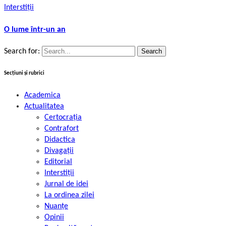
Interstiții
O lume într-un an
Search for:
Secțiuni și rubrici
Academica
Actualitatea
Certocrația
Contrafort
Didactica
Divagații
Editorial
Interstiții
Jurnal de idei
La ordinea zilei
Nuanțe
Opinii