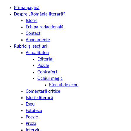
Prima pagină
Despre „România literară”
Istoric
Echipa redacțională
Contact
Abonamente
Rubrici și secțiuni
Actualitatea
Editorial
Puzzle
Contrafort
Ochiul magic
Efectul de ecou
Comentarii critice
Istorie literară
Eseu
Fototeca
Poezie
Proză
Interviu