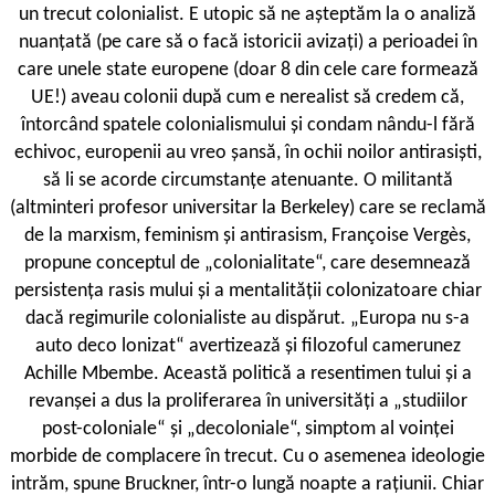
un trecut colonialist. E utopic să ne așteptăm la o analiză
nuanțată (pe care să o facă istoricii avizați) a perioadei în
care unele state europene (doar 8 din cele care formează
UE!) aveau colonii după cum e nerealist să credem că,
întorcând spatele colonialismului și condam nându-l fără
echivoc, europenii au vreo șansă, în ochii noilor antirasiști,
să li se acorde circumstanțe atenuante. O militantă
(altminteri profesor universitar la Berkeley) care se reclamă
de la marxism, feminism și antirasism, Françoise Vergès,
propune conceptul de „colonialitate“, care desemnează
persistența rasis mului și a mentalității colonizatoare chiar
dacă regimurile colonialiste au dispărut. „Europa nu s-a
auto deco lonizat“ avertizează și filozoful camerunez
Achille Mbembe. Această politică a resentimen tului și a
revanșei a dus la proliferarea în universități a „studiilor
post-coloniale“ și „decoloniale“, simptom al voinței
morbide de complacere în trecut. Cu o asemenea ideologie
intrăm, spune Bruckner, într-o lungă noapte a rațiunii. Chiar