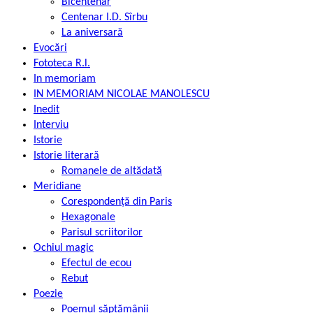
Bicentenar
Centenar I.D. Sîrbu
La aniversară
Evocări
Fototeca R.l.
In memoriam
IN MEMORIAM NICOLAE MANOLESCU
Inedit
Interviu
Istorie
Istorie literară
Romanele de altădată
Meridiane
Corespondență din Paris
Hexagonale
Parisul scriitorilor
Ochiul magic
Efectul de ecou
Rebut
Poezie
Poemul săptămânii