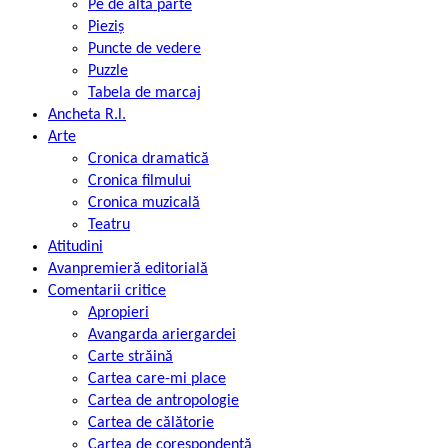
Pe de altă parte
Pieziș
Puncte de vedere
Puzzle
Tabela de marcaj
Ancheta R.l.
Arte
Cronica dramatică
Cronica filmului
Cronica muzicală
Teatru
Atitudini
Avanpremieră editorială
Comentarii critice
Apropieri
Avangarda ariergardei
Carte străină
Cartea care-mi place
Cartea de antropologie
Cartea de călătorie
Cartea de corespondență