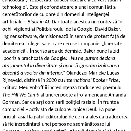
cunoscută și respectată ca susținătoare a „diversității în
tehnologie“. Este și cofondatoare a unei comunități a
cercetătorilor de culoare din domeniul inteligenței
artificiale –
Black in AI.
Dar toate acestea nu contează în
ochii vigilenți ai Politbiuroului de la Google. David Baker,
inginer software, demisionează în semn de protest față de
demiterea colegei sale, care ceruse companiei „libertate
academică“. În scrisoarea de demisie, Baker pune la zid
ipocrizia practicată de Google: „
Nu ne putem declara
atașamentul la diversitate și apoi să ignorăm izbitoarea
absență a vocilor din interior.“
Olandezei Marieke Lucas
Rijneveld, distinsă în 2020 cu
International Booker Prize
,
Editura Meulenhoff îi încredințează traducerea poemului
The Hill We Climb
al tinerei poete afro-americane Amanda
Gorman. Sar ca arși comisarii poliției rasiale. În fruntea
campaniei – activista de culoare Janice Deul. Ea pune
briciul rasial la gâtul editorului: de ce n-a ales ca traducerea
să fie încredințată unei persoane asemănătoare lui