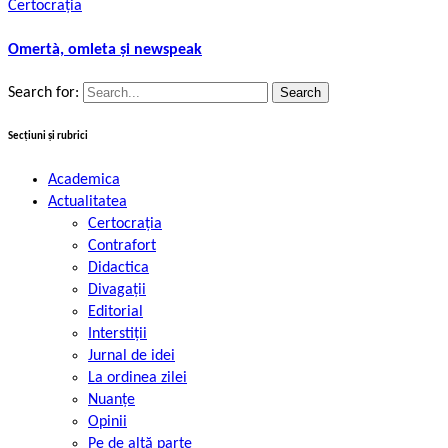
Certocrația
Omertà, omleta și newspeak
Search for:
Secțiuni și rubrici
Academica
Actualitatea
Certocrația
Contrafort
Didactica
Divagații
Editorial
Interstiții
Jurnal de idei
La ordinea zilei
Nuanțe
Opinii
Pe de altă parte