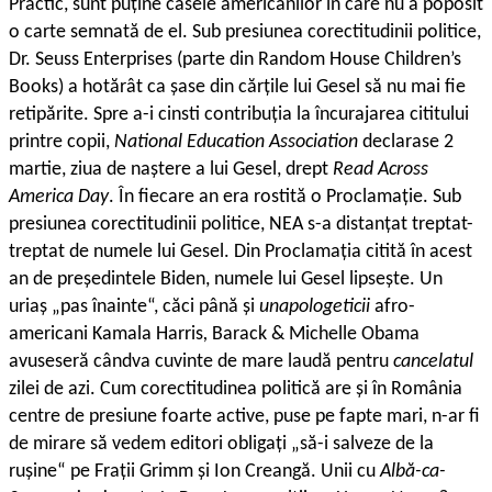
Practic, sunt puține casele americanilor în care nu a poposit
o carte semnată de el. Sub presiunea corectitudinii politice,
Dr. Seuss Enterprises (parte din Random House Children’s
Books) a hotărât ca șase din cărțile lui Gesel să nu mai fie
retipărite. Spre a-i cinsti contribuția la încurajarea cititului
printre copii,
National Education Association
declarase 2
martie, ziua de naștere a lui Gesel, drept
Read Across
America Day
. În fiecare an era rostită o Proclamație. Sub
presiunea corectitudinii politice, NEA s-a distanțat treptat-
treptat de numele lui Gesel. Din Proclamația citită în acest
an de președintele Biden, numele lui Gesel lipsește. Un
uriaș „pas înainte“, căci până și
unapologeticii
afro-
americani Kamala Harris
,
Barack & Michelle Obama
avuseseră cândva cuvinte de mare laudă pentru
cancelatul
zilei de azi. Cum corectitudinea politică are și în România
centre de presiune foarte active, puse pe fapte mari, n-ar fi
de mirare să vedem editori obligați „să-i salveze de la
rușine“ pe Frații Grimm și Ion Creangă. Unii cu
Albă-ca-