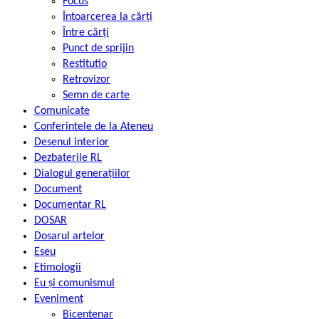
Focus
Întoarcerea la cărți
Între cărți
Punct de sprijin
Restitutio
Retrovizor
Semn de carte
Comunicate
Conferintele de la Ateneu
Desenul interior
Dezbaterile RL
Dialogul generațiilor
Document
Documentar RL
DOSAR
Dosarul artelor
Eseu
Etimologii
Eu și comunismul
Eveniment
Bicentenar