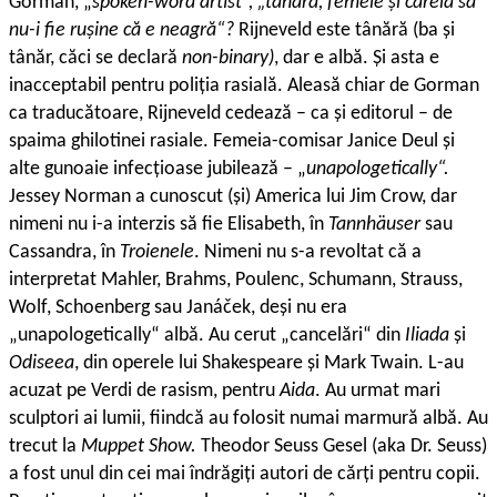
Gorman, „
spoken-word artist“, „tânără, femeie și căreia să
nu-i fie rușine că e neagră“?
Rijneveld este tânără (ba și
tânăr, căci se declară
non-binary)
, dar e albă. Și asta e
inacceptabil pentru poliția rasială. Aleasă chiar de Gorman
ca traducătoare, Rijneveld cedează – ca și editorul – de
spaima ghilotinei rasiale. Femeia-comisar Janice Deul și
alte gunoaie infecțioase jubilează – „
unapologetically“.
Jessey Norman a cunoscut (și) America lui Jim Crow, dar
nimeni nu i-a interzis să fie Elisabeth, în
Tannhäuser
sau
Cassandra, în
Troienele
. Nimeni nu s-a revoltat că a
interpretat Mahler, Brahms, Poulenc, Schumann, Strauss,
Wolf, Schoenberg sau Janáček, deși nu era
„unapologetically“ albă. Au cerut „cancelări“ din
Iliada
și
Odiseea
, din operele lui Shakespeare și Mark Twain. L-au
acuzat pe Verdi de rasism, pentru
Aida
. Au urmat mari
sculptori ai lumii, fiindcă au folosit numai marmură albă. Au
trecut la
Muppet Show.
Theodor Seuss Gesel (aka Dr. Seuss)
a fost unul din cei mai îndrăgiți autori de cărți pentru copii.