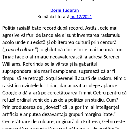
Dorin Tudoran
România literară
nr. 12/2021
Poliția rasială bate record după record. Astăzi, cele mai
agresive vârfuri de lance ale ei sunt inventarea rasismului
acolo unde nu există și obliterarea culturii prin cenzură
(„cancel culture“
), o ghilotină din ce în ce mai lacomă. Ion
Țiriac face o afirmație necavalerească la adresa Serenei
Williams. Referindu-se la vârsta și la gabaritul
supraponderal ale marii campioane, sugerează că ar fi
timpul să se retragă. Soțul Serenei îl acuză de rasism. Nimic
rasist în cuvintele lui Țiriac, dar acuzația culege aplauze.
Google o dă afară pe cercetătoarea Timnit Gebru pentru că
refuză ordinul venit de sus de a politiza un studiu. Cum?
Prin producerea de „dovezi“ că „algoritmi ai inteligenței
artificiale ar putea dezavantaja grupuri marginalizate.“
Cercetătoare de culoare, originară din Eritreea, Gebru este