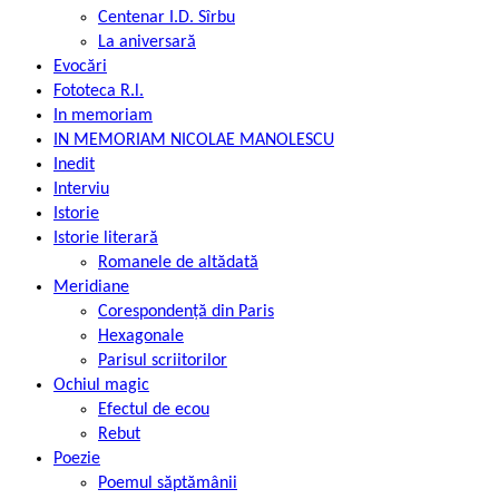
Centenar I.D. Sîrbu
La aniversară
Evocări
Fototeca R.l.
In memoriam
IN MEMORIAM NICOLAE MANOLESCU
Inedit
Interviu
Istorie
Istorie literară
Romanele de altădată
Meridiane
Corespondență din Paris
Hexagonale
Parisul scriitorilor
Ochiul magic
Efectul de ecou
Rebut
Poezie
Poemul săptămânii