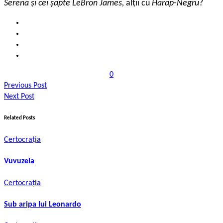
Serena și cei șapte LeBron James,
alții cu
Harap-Negru
?
0
Previous Post
Next Post
Related Posts
Certocrația
Vuvuzela
Certocrația
Sub aripa lui Leonardo