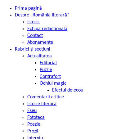
Prima pagină
Despre „România literară”
Istoric
Echipa redacțională
Contact
Abonamente
Rubrici și secțiuni
Actualitatea
Editorial
Puzzle
Contrafort
Ochiul magic
Efectul de ecou
Comentarii critice
Istorie literară
Eseu
Fototeca
Poezie
Proză
Interviu