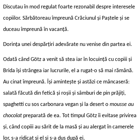
Discutau în mod regulat foarte rezonabil despre interesele
copiilor. Sărbătoreau împreună Crăciunul și Paștele și se
duceau împreună în vacanță.
Dorința unei despărțiri adevărate nu venise din partea ei.
Odată când Götz a venit să stea iar în locuință cu copiii și
Brida își strângea iar lucrurile, el a rugat-o să mai rămână.
Au cinat împreună. Își amintește și astăzi ce mâncaseră:
salată făcută din fetică și roșii și sâmburi de pin prăjiți,
spaghetti cu sos carbonara vegan și la desert o
mousse au
chocolat
preparată de ea. Tot timpul Götz îi evitase privirea
și, când copiii au sărit de la masă și au alergat în camerele
lor, s-a ridicat și el și s-a dus după ei.