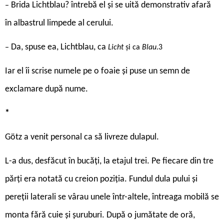
Brida Lichtblau? întrebă el și se uită demonstrativ afară
–
în albastrul limpede al cerului.
Da, spuse ea, Lichtblau, ca
–
Licht
și ca
Blau
.3
Iar el îi scrise numele pe o foaie și puse un semn de
exclamare după nume.
*
Götz a venit personal ca să livreze dulapul.
L-a dus, desfăcut în bucăți, la etajul trei. Pe fiecare din tre
părți era notată cu creion poziția. Fundul dula pului și
pereții laterali se vârau unele într-altele, întreaga mobilă se
monta fără cuie și șuruburi. După o jumătate de oră,