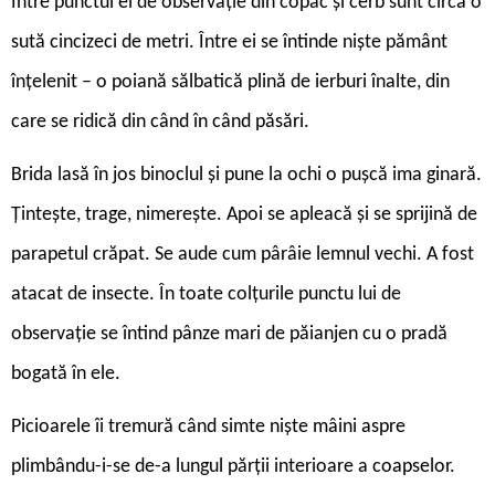
Între punctul ei de observație din copac și cerb sunt circa o
sută cincizeci de metri. Între ei se întinde niște pământ
înțelenit – o poiană sălbatică plină de ierburi înalte, din
care se ridică din când în când păsări.
Brida lasă în jos binoclul și pune la ochi o pușcă ima ginară.
Țintește, trage, nimerește. Apoi se apleacă și se sprijină de
parapetul crăpat. Se aude cum pârâie lemnul vechi. A fost
atacat de insecte. În toate colțurile punctu lui de
observație se întind pânze mari de păianjen cu o pradă
bogată în ele.
Picioarele îi tremură când simte niște mâini aspre
plimbându-i-se de-a lungul părții interioare a coapselor.