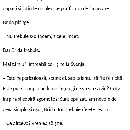
copaci și întinde un pled pe platforma de încărcare.
Brida plânge.
Nu trebuie s-o facem, zice el încet.
–
Dar Brida trebuie.
Mai târziu îl întreabă ce-l ține la Svenja.
Este nepericuloasă, spune el, are talentul să fie fe ricită.
–
Este pur și simplu pe lume, înțelegi ce vreau să zic? Götz
inspiră și expiră zgomotos: Sunt epuizat, am nevoie de
ceva simplu și ușor, Brida. Îmi trebuie râsete seara.
Ce altceva? vrea ea să știe.
–