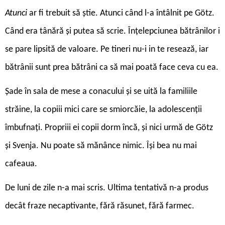
Atunci
ar fi trebuit să știe. Atunci când l-a întâlnit pe Götz.
Când era tânără și putea să scrie. Înțelepciunea bătrânilor i
se pare lipsită de valoare. Pe tineri nu-i in te resează, iar
bătrânii sunt prea bătrâni ca să mai poată face ceva cu ea.
Șade în sala de mese a conacului și se uită la familiile
străine, la copiii mici care se smiorcăie, la adolescenții
îmbufnați. Propriii ei copii dorm încă, și nici urmă de Götz
și Svenja. Nu poate să mănânce nimic. Își bea nu mai
cafeaua.
De luni de zile n-a mai scris. Ultima tentativă n-a produs
decât fraze necaptivante, fără răsunet, fără farmec.