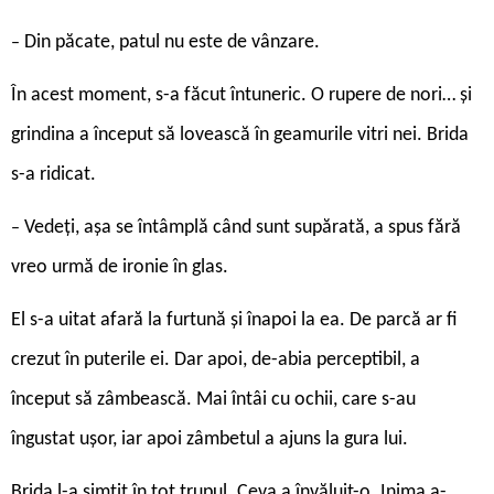
Din păcate, patul nu este de vânzare.
–
În acest moment, s-a făcut întuneric. O rupere de nori… și
grindina a început să lovească în geamurile vitri nei. Brida
s-a ridicat.
Vedeți, așa se întâmplă când sunt supărată, a spus fără
–
vreo urmă de ironie în glas.
El s-a uitat afară la furtună și înapoi la ea. De parcă ar fi
crezut în puterile ei. Dar apoi, de-abia perceptibil, a
început să zâmbească. Mai întâi cu ochii, care s-au
îngustat ușor, iar apoi zâmbetul a ajuns la gura lui.
Brida l-a simțit în tot trupul. Ceva a învăluit-o. Inima a-