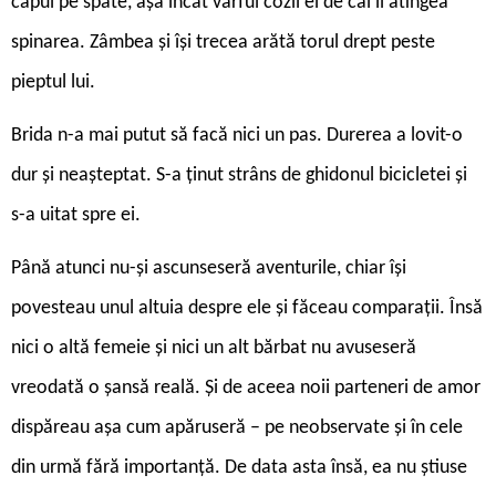
capul pe spate, așa încât vârful cozii ei de cal îi atingea
spinarea. Zâmbea și își trecea arătă ­torul drept peste
pieptul lui.
Brida n-a mai putut să facă nici un pas. Durerea a lovit-o
dur și neașteptat. S-a ținut strâns de ghidonul bicicletei și
s-a uitat spre ei.
Până atunci nu-și ascunseseră aventurile, chiar își
povesteau unul altuia despre ele și făceau comparații. Însă
nici o altă femeie și nici un alt bărbat nu avuseseră
vreodată o șansă reală. Și de aceea noii parteneri de amor
dispăreau așa cum apăruseră – pe neobservate și în cele
din urmă fără importanță. De data asta însă, ea nu știuse