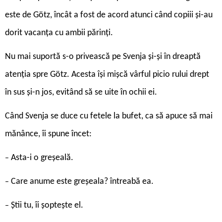
este de Götz, încât a fost de acord atunci când copiii și-au
dorit vacanța cu ambii părinți.
Nu mai suportă s-o privească pe Svenja și-și în dreaptă
atenția spre Götz. Acesta își mișcă vârful picio rului drept
în sus și-n jos, evitând să se uite în ochii ei.
Când Svenja se duce cu fetele la bufet, ca să apuce să mai
mănânce, îi spune încet:
Asta-i o greșeală.
–
Care anume este greșeala? întreabă ea.
–
Știi tu, îi șoptește el.
–