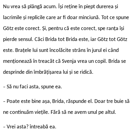
Nu vrea să plângă acum. Își reține în piept durerea și
lacrimile și replicile care ar fi doar minciună. Tot ce spune
Götz este corect. Și, pentru că este corect, spe ranța își
pierde sensul. Căci Brida tot Brida este, iar Götz tot Götz
este. Brațele lui sunt încolăcite strâns în jurul ei când
menționează în treacăt că Svenja vrea un copil. Brida se
desprinde din îmbrățișarea lui și se ridică.
Să nu faci asta, spune ea.
–
Poate este bine așa, Brida, răspunde el. Doar tre buie să
–
ne continuăm viețile. Fără să ne avem unul pe altul.
Vrei asta? întreabă ea.
–