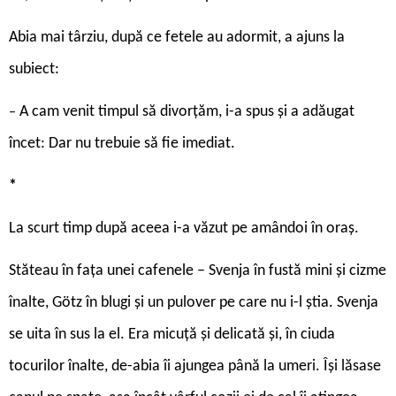
Abia mai târziu, după ce fetele au adormit, a ajuns la
subiect:
A cam venit timpul să divorțăm, i-a spus și a adăugat
–
încet: Dar nu trebuie să fie imediat.
*
La scurt timp după aceea i-a văzut pe amândoi în oraș.
Stăteau în fața unei cafenele – Svenja în fustă mini și cizme
înalte, Götz în blugi și un pulover pe care nu i-l știa. Svenja
se uita în sus la el. Era micuță și delicată și, în ciuda
tocurilor înalte, de-abia îi ajungea până la umeri. Își lăsase