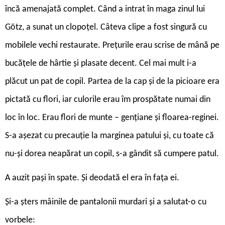
încă amenajată complet. Când a intrat în maga zinul lui
Götz, a sunat un clopoțel. Câteva clipe a fost singură cu
mobilele vechi restaurate. Prețurile erau scrise de mână pe
bucățele de hârtie și plasate decent. Cel mai mult i-a
plăcut un pat de copil. Partea de la cap și de la picioare era
pictată cu flori, iar culorile erau îm prospătate numai din
loc în loc. Erau flori de munte – gențiane și floarea-reginei.
S-a așezat cu precauție la marginea patului și, cu toate că
nu-și dorea neapărat un copil, s-a gândit să cumpere patul.
A auzit pași în spate. Și deodată el era în fața ei.
Și-a șters mâinile de pantalonii murdari și a salutat-o cu
vorbele: