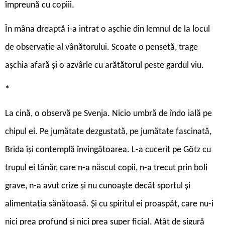
împreună cu copiii.
În mâna dreaptă i-a intrat o așchie din lemnul de la locul
de observație al vânătorului. Scoate o pensetă, trage
așchia afară și o azvârle cu arătătorul peste gardul viu.
*
La cină, o observă pe Svenja. Nicio umbră de îndo ială pe
chipul ei. Pe jumătate dezgustată, pe jumătate fascinată,
Brida își contemplă învingătoarea. L-a cucerit pe Götz cu
trupul ei tânăr, care n-a născut copii, n-a trecut prin boli
grave, n-a avut crize și nu cunoaște decât sportul și
alimentația sănătoasă. Și cu spiritul ei proaspăt, care nu-i
nici prea profund și nici prea super ficial. Atât de sigură