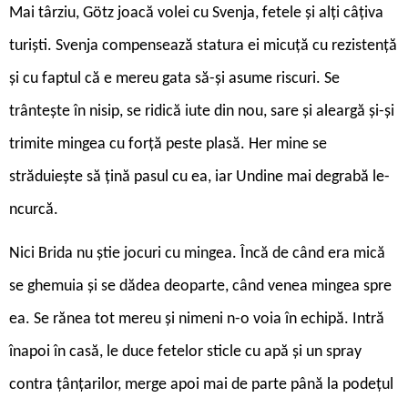
Mai târziu, Götz joacă volei cu Svenja, fetele și alți câțiva
turiști. Svenja compensează statura ei micuță cu rezistență
și cu faptul că e mereu gata să-și asume riscuri. Se
trântește în nisip, se ridică iute din nou, sare și aleargă și-și
trimite mingea cu forță peste plasă. Her mine se
străduiește să țină pasul cu ea, iar Undine mai degrabă le-
ncurcă.
Nici Brida nu știe jocuri cu mingea. Încă de când era mică
se ghemuia și se dădea deoparte, când venea mingea spre
ea. Se rănea tot mereu și nimeni n-o voia în echipă. Intră
înapoi în casă, le duce fetelor sticle cu apă și un spray
contra țânțarilor, merge apoi mai de parte până la podețul