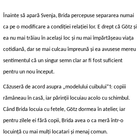
*
Înainte să apară Svenja, Brida percepuse separarea numai
ca pe o modificare a condiției relației lor. E drept că Götz și
ea nu mai trăiau în același loc și nu mai împărtășeau viața
cotidiană, dar se mai culcau împreună și ea avusese mereu
sentimentul că un singur semn clar ar fi fost suficient
pentru un nou început.
Căzuseră de acord asupra „modelului cuibului“1: copiii
rămâneau în casă, iar părinții locuiau acolo cu schimbul.
Când Brida locuia cu fetele, Götz dormea în atelier, iar
pentru zilele ei fără copii, Brida avea o ca meră într-o
locuință cu mai mulți locatari și menaj comun.