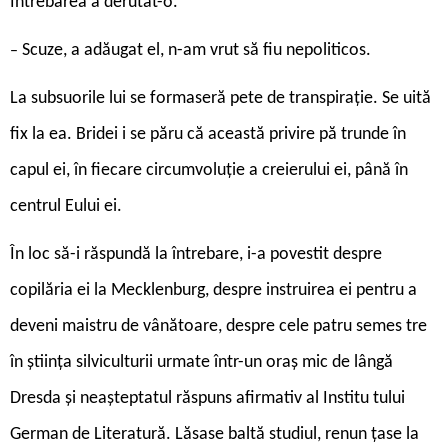
Întrebarea a derutat-o.
Scuze, a adăugat el, n-am vrut să fiu nepoliticos.
–
La subsuorile lui se formaseră pete de transpirație. Se uită
fix la ea. Bridei i se păru că această privire pă trunde în
capul ei, în fiecare circumvoluție a creierului ei, până în
centrul Eului ei.
În loc să-i răspundă la întrebare, i-a povestit despre
copilăria ei la Mecklenburg, despre instruirea ei pentru a
deveni maistru de vânătoare, despre cele patru semes ­tre
în știința silviculturii urmate într-un oraș mic de lângă
Dresda și neașteptatul răspuns afirmativ al Institu tului
German de Literatură. Lăsase baltă studiul, renun ­țase la