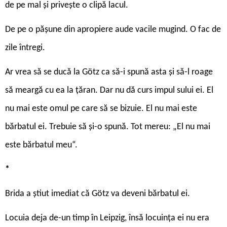
de pe mal și privește o clipă lacul.
De pe o pășune din apropiere aude vacile mugind. O fac de
zile întregi.
Ar vrea să se ducă la Götz ca să-i spună asta și să-l roage
să meargă cu ea la țăran. Dar nu dă curs impul sului ei. El
nu mai este omul pe care să se bizuie. El nu mai este
bărbatul ei. Trebuie să și-o spună. Tot mereu: „El nu mai
este bărbatul meu“.
*
Brida a știut imediat că Götz va deveni bărbatul ei.
Locuia deja de-un timp în Leipzig, însă locuința ei nu era