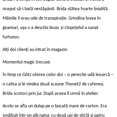
nceput să-i bată nestăpânit. Brida stătea foarte liniștită.
Mâinile îi erau ude de transpirație. Grindina lovea în
geamuri, ușa s-a deschis brusc și clopoțelul a sunat
furtunos.
Alți doi clienți au intrat în magazin.
Momentul magic trecuse.
În timp ce Götz oferea celor doi – o pereche udă leoarcă –
o cafea și le vindea două scaune Thonet2 de cafenea,
Brida scotoci prin jur. După aceea îl urmă în atelier.
Acolo se afla un dulap pe o bucată mare de carton. Era
smălțuit într-un alb natur, cu două uși de sticlă și patru