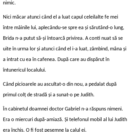
nimic.
Nici măcar atunci când el a luat capul celeilalte fe mei
între mâinile lui, aplecându-se spre ea și sărutând-o lung,
Brida n-a putut să-și întoarcă privirea. A conti nuat să se
uite în urma lor și atunci când el i-a luat, zâmbind, mâna și
a intrat cu ea în cafenea. După care au dispărut în
întunericul localului.
Când picioarele au ascultat-o din nou, a pedalat după
primul colț de stradă și a sunat-o pe Judith.
În cabinetul doamnei doctor Gabriel n-a răspuns nimeni.
Era o miercuri după-amiază. Și telefonul mobil al lui Judith
era închis. O fi fost pesemne la calul ei.