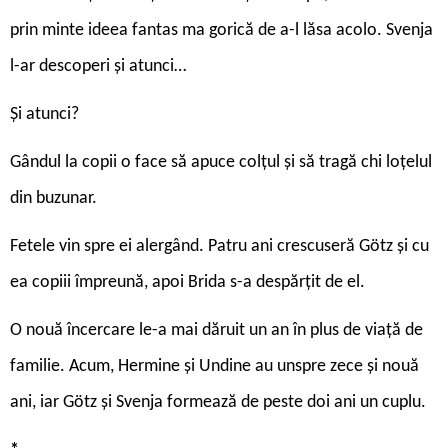
prin minte ideea fantas ma gorică de a-l lăsa acolo. Svenja
l-ar descoperi și atunci…
Și atunci?
Gândul la copii o face să apuce colțul și să tragă chi loțelul
din buzunar.
Fetele vin spre ei alergând. Patru ani crescuseră Götz și cu
ea copiii împreună, apoi Brida s-a despărțit de el.
O nouă încercare le-a mai dăruit un an în plus de viață de
familie. Acum, Hermine și Undine au unspre zece și nouă
ani, iar Götz și Svenja formează de peste doi ani un cuplu.