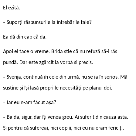
El ezită.
Suporți răspunsurile la întrebările tale?
–
Ea dă din cap că da.
Apoi el tace o vreme. Brida știe că nu refuză să-i răs
pundă. Dar este zgârcit la vorbă și precis.
Svenja, continuă în cele din urmă, nu se ia în serios. Mă
–
susține și își lasă propriile necesități pe planul doi.
Iar eu n-am făcut așa?
–
Ba da, sigur, dar îți venea greu. Ai suferit din cauza asta.
–
Și pentru că sufereai, nici copiii, nici eu nu eram fericiți.