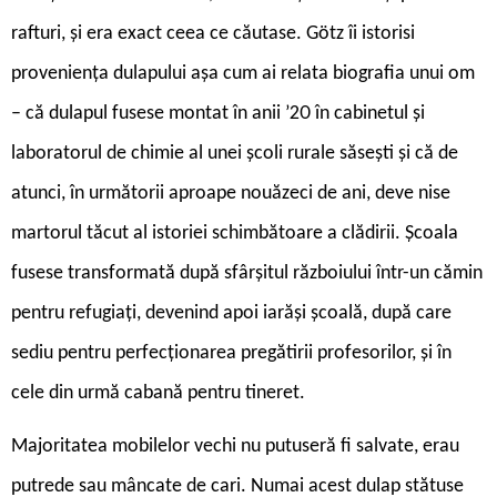
rafturi, și era exact ceea ce căutase. Götz îi istorisi
proveniența dulapului așa cum ai relata biografia unui om
– că dulapul fusese montat în anii ’20 în cabinetul și
laboratorul de chimie al unei școli rurale săsești și că de
atunci, în următorii aproape nouăzeci de ani, deve nise
martorul tăcut al istoriei schimbătoare a clădirii. Școala
fusese transformată după sfârșitul războiului într-un cămin
pentru refugiați, devenind apoi iarăși școală, după care
sediu pentru perfecționarea pregătirii profesorilor, și în
cele din urmă cabană pentru tineret.
Majoritatea mobilelor vechi nu putuseră fi salvate, erau
putrede sau mâncate de cari. Numai acest dulap stătuse