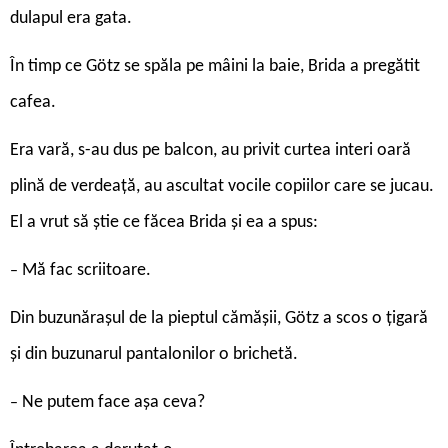
dulapul era gata.
În timp ce Götz se spăla pe mâini la baie, Brida a pregătit
cafea.
Era vară, s-au dus pe balcon, au privit curtea interi oară
plină de verdeață, au ascultat vocile copiilor care se jucau.
El a vrut să știe ce făcea Brida și ea a spus:
Mă fac scriitoare.
–
Din buzunărașul de la pieptul cămășii, Götz a scos o țigară
și din buzunarul pantalonilor o brichetă.
Ne putem face așa ceva?
–