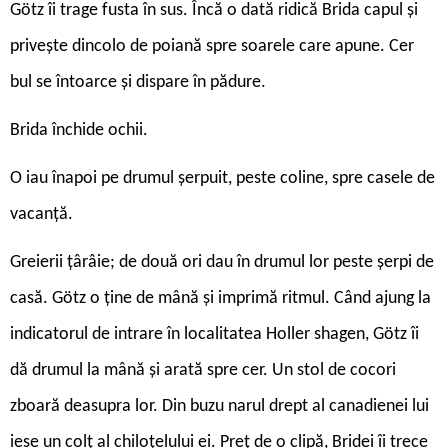
Götz îi trage fusta în sus. Încă o dată ridică Brida capul și
privește dincolo de poiană spre soarele care apune. Cer
bul se întoarce și dispare în pădure.
Brida închide ochii.
O iau înapoi pe drumul șerpuit, peste coline, spre casele de
vacanță.
Greierii țârâie; de două ori dau în drumul lor peste șerpi de
casă. Götz o ține de mână și imprimă ritmul. Când ajung la
indicatorul de intrare în localitatea Holler shagen, Götz îi
dă drumul la mână și arată spre cer. Un stol de cocori
zboară deasupra lor. Din buzu narul drept al canadienei lui
iese un colț al chiloțelului ei. Preț de o clipă, Bridei îi trece