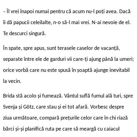
Îl vrei înapoi numai pentru că acum nu-l poți avea. Dacă
–
îi dă papucii celeilalte, n-o să-l mai vrei. N-ai nevoie de el.
Te descurci singură.
În spate, spre apus, sunt terasele caselor de vacanță,
separate între ele de garduri vii care-ți ajung până la umeri;
orice vorbă care nu este spusă în șoaptă ajunge inevitabil
la vecin.
Brida stă acolo și fumează. Vântul suflă fumul ală turi, spre
Svenja și Götz, care stau și ei tot afară. Vorbesc despre
ziua următoare, compară prețurile celor care în chi ­riază
bărci și-și planifică ruta pe care să meargă cu caiacul