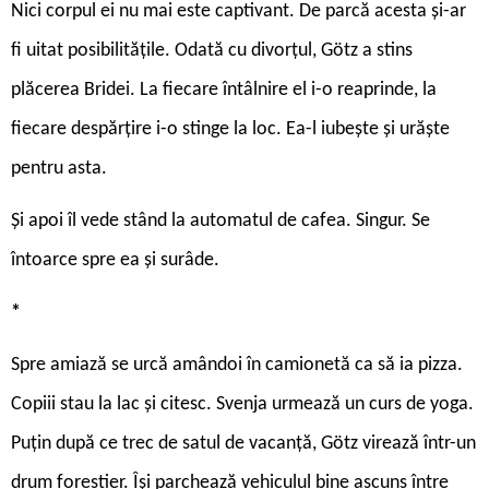
Nici corpul ei nu mai este captivant. De parcă acesta și-ar
fi uitat posibilitățile. Odată cu divorțul, Götz a stins
plăcerea Bridei. La fiecare întâlnire el i-o reaprinde, la
fiecare despărțire i-o stinge la loc. Ea-l iubește și urăște
pentru asta.
Și apoi îl vede stând la automatul de cafea. Singur. Se
întoarce spre ea și surâde.
*
Spre amiază se urcă amândoi în camionetă ca să ia pizza.
Copiii stau la lac și citesc. Svenja urmează un curs de yoga.
Puțin după ce trec de satul de vacanță, Götz virează într-un
drum forestier. Își parchează vehiculul bine ascuns între