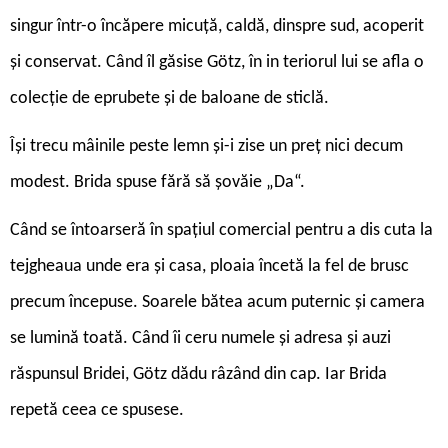
singur într-o încăpere micuță, caldă, dinspre sud, acoperit
și conservat. Când îl găsise Götz, în in teriorul lui se afla o
colecție de eprubete și de baloane de sticlă.
Își trecu mâinile peste lemn și-i zise un preț nici decum
modest. Brida spuse fără să șovăie „Da“.
Când se întoarseră în spațiul comercial pentru a dis cuta la
tejgheaua unde era și casa, ploaia încetă la fel de brusc
precum începuse. Soarele bătea acum puternic și camera
se lumină toată. Când îi ceru numele și adresa și auzi
răspunsul Bridei, Götz dădu râzând din cap. Iar Brida
repetă ceea ce spusese.