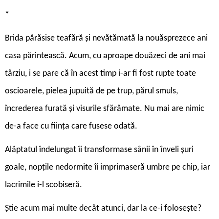
*
Brida părăsise teafără și nevătămată la nouăsprezece ani
casa părintească. Acum, cu aproape douăzeci de ani mai
târziu, i se pare că în acest timp i-ar fi fost rupte toate
oscioarele, pielea jupuită de pe trup, părul smuls,
încrederea furată și visurile sfărâmate. Nu mai are nimic
de-a face cu ființa care fusese odată.
Alăptatul îndelungat îi transformase sânii în înveli șuri
goale, nopțile nedormite îi imprimaseră umbre pe chip, iar
lacrimile i-l scobiseră.
Știe acum mai multe decât atunci, dar la ce-i folosește?