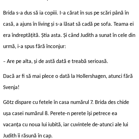
Brida s-a dus să ia copiii. I-a cărat în sus pe scări până în
casă, a ajuns în living și s-a lăsat să cadă pe sofa. Teama ei
era îndreptățită. Știa asta. Și când Judith a sunat în cele din
urmă, i-a spus fără înconjur:
Are pe alta, și de astă dată e treabă serioasă.
–
Dacă ar fi să mai plece o dată la Hollershagen, atunci fără
Svenja!
Götz dispare cu fetele în casa numărul 7. Brida des chide
ușa casei numărul 8. Perete-n perete își petrece ea
vacanța cu noua lui iubită, iar cuvintele de-atunci ale lui
Judith îi răsună în cap.