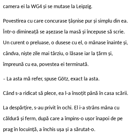
camera ei la WG4 și se mutase la Leipzig.
Povestirea cu care concurase țâșnise pur și simplu din ea.
Într-o dimineață se așezase la masă și începuse să scrie.
Un curent o preluase, o dusese cu el, o mânase înainte și,
cândva, niște zile mai târziu, o lăsase iar la țărm și,
împreună cu ea, povestea ei terminată.
La asta mă refer, spuse Götz, exact la asta.
–
Când s-a ridicat să plece, ea l-a însoțit până în casa scării.
La despărțire, s-au privit în ochi. El i-a strâns mâna cu
căldură și ferm, după care a împins-o ușor înapoi de pe
prag în locuință, a închis ușa și a sărutat-o.