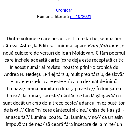
Cronicar
România literară
nr. 10/2021
Dintre volumele care ne-au sosit la redacție, semnalăm
câteva. Astfel, la Editura Junimea, apare
Viața fără lume
, o
nouă culegere de versuri de Ioan Moldovan. Cităm poemul
care încheie această carte (care deja este receptată critic
în acest număr al revistei noastre printr-o cronică de
Andrea H. Hedeș): „Prilej târziu, mult prea târziu, de slavă/
e Învierea Celui care este – / ca un dezmăț de inimă
bolnavă/ nemaiprimită-n clipă și poveste// Înduioșarea
bruscă, lacrima și-aceste/ cântări de laudă gângavă/ nu
sunt decât un chip de-a trece peste/ adâncul miez pustiitor
de lavă.// Cine îmi cere cântecul și cine,/ chiar de l-aș ști l-
ar asculta?/ Lumina, poate. Ea, Lumina, vine// ca un asin
împovărat de nea/ să ceară fără încetare de la mine/ un