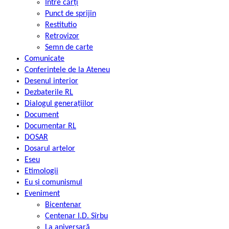
Între cărți
Punct de sprijin
Restitutio
Retrovizor
Semn de carte
Comunicate
Conferintele de la Ateneu
Desenul interior
Dezbaterile RL
Dialogul generațiilor
Document
Documentar RL
DOSAR
Dosarul artelor
Eseu
Etimologii
Eu și comunismul
Eveniment
Bicentenar
Centenar I.D. Sîrbu
La aniversară