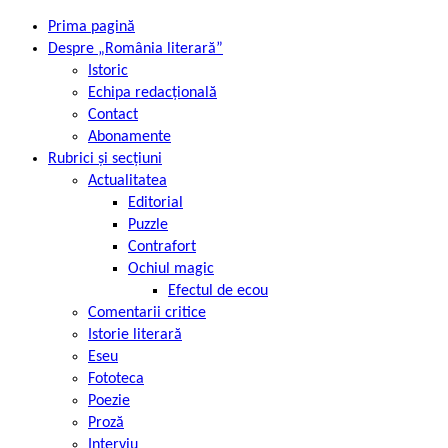
Prima pagină
Despre „România literară”
Istoric
Echipa redacțională
Contact
Abonamente
Rubrici și secțiuni
Actualitatea
Editorial
Puzzle
Contrafort
Ochiul magic
Efectul de ecou
Comentarii critice
Istorie literară
Eseu
Fototeca
Poezie
Proză
Interviu