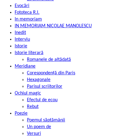
Evocări
Fototeca R.l.
In memoriam
IN MEMORIAM NICOLAE MANOLESCU
Inedit
Interviu
Istorie
Istorie literară
Romanele de altădată
Meridiane
Corespondență din Paris
Hexagonale
Parisul scriitorilor
Ochiul magic
Efectul de ecou
Rebut
Poezie
Poemul săptămânii
Un poem de
Versuri