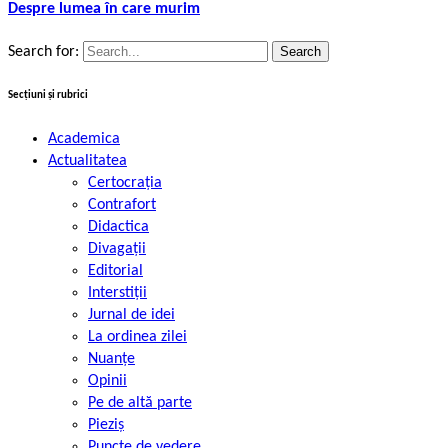
Despre lumea în care murim
Search for:
Secțiuni și rubrici
Academica
Actualitatea
Certocrația
Contrafort
Didactica
Divagații
Editorial
Interstiții
Jurnal de idei
La ordinea zilei
Nuanțe
Opinii
Pe de altă parte
Pieziș
Puncte de vedere