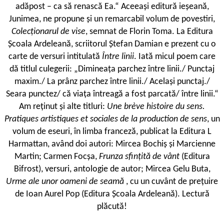
adăpost – ca să renască Ea.“ Aceeași editură ieșeană,
Junimea, ne propune și un remarcabil volum de povestiri,
Colecționarul de vise
, semnat de Florin Toma. La Editura
Școala Ardeleană, scriitorul Ștefan Damian e prezent cu o
carte de versuri intitulată
Între linii
. Iată micul poem care
dă titlul culegerii: „Dimineața parchez între linii./ Punctaj
maxim./ La prânz parchez între linii./ Același punctaj./
Seara punctez/ că viața întreagă a fost parcată/ între linii.“
Am reținut și alte titluri:
Une brève histoire du sens.
Pratiques artistiques et sociales de la production de sens
, un
volum de eseuri, în limba franceză, publicat la Editura L
Harmattan, având doi autori: Mircea Bochiș și Marcienne
Martin; Carmen Focșa,
Frunza sfințită de vânt
(Editura
Bifrost), versuri, antologie de autor; Mircea Gelu Buta,
Urme ale unor oameni de seamă
, cu un cuvânt de prețuire
de Ioan Aurel Pop (Editura Școala Ardeleană). Lectură
plăcută!