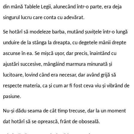
din mână Tablele Legii, alunecând într-o parte, era deja
singurul lucru care conta cu adevărat.
Se hotărî să modeleze barba, mutând șuvițele într-o lungă
unduire de la stânga la dreapta, cu degetele mânii drepte
ascunse în ea. Se mișcă ușor, dar precis, înaintând cu
ajustări succesive, mângâind marmura minunată și
lucitoare, lovind când era necesar, dar având grijă să
respecte materia, ca și cum ar fi fost ceva viu și vibrând de
pasiune.
Nu-și dădu seama de cât timp trecuse, dar la un moment
dat hotărî să se oprească, frânt de oboseală.