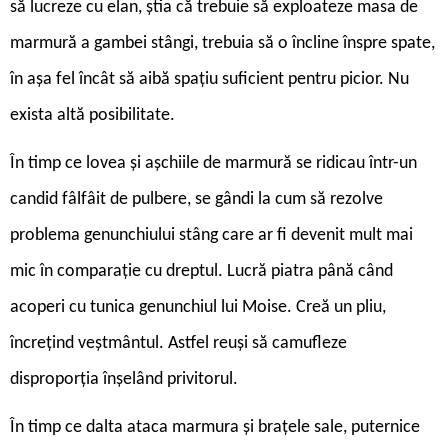
să lucreze cu elan, știa că trebuie să exploateze masa de
marmură a gambei stângi, trebuia să o încline înspre spate,
în așa fel încât să aibă spațiu suficient pentru picior. Nu
exista altă posibilitate.
În timp ce lovea și așchiile de marmură se ridicau într-un
candid fâlfâit de pulbere, se gândi la cum să rezolve
problema genunchiului stâng care ar fi devenit mult mai
mic în comparație cu dreptul. Lucră piatra până când
acoperi cu tunica genunchiul lui Moise. Creă un pliu,
încrețind veștmântul. Astfel reuși să camufleze
disproporția înșelând privitorul.
În timp ce dalta ataca marmura și brațele sale, puternice