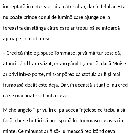
îndreptată înainte, s-ar uita către altar, dar în felul acesta
nu poate prinde conul de lumină care ajunge de la
fereastra din stânga către care ar trebui să se întoarcă
aproape în mod firesc.
Cred că înțeleg, spuse Tommaso, și vă mărturisesc că,
–
atunci când l-am văzut, m-am gândit și eu că, dacă Moise
ar privi într-o parte, mi s-ar părea că statuia ar fi și mai
frumoasă decât este deja. Dar, în această situație, nu cred
că se mai poate schimba ceva.
Michelangelo îl privi. În clipa aceea înțelese ce trebuia să
facă, dar se hotărî să nu-i spună lui Tommaso ce avea în
minte. Ce minunat ar fi să-l uimească realizând ceva