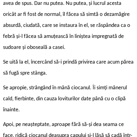
avea de spus. Dar nu putea. Nu putea, și lucrul acesta
oricât ar fi fost de normal, îl făcea să simtă o dezamăgire
absurdă, ciudată, care se instaura în el, se răspândea ca o
febră și-l făcea să amuțească în liniștea impregnată de
sudoare și oboseală a casei.
Se uită la el, încercând să-i prindă privirea care acum părea
să fugă spre stânga.
Se apropie, strângând în mână ciocanul. Îi simți mânerul
cald, fierbinte, din cauza loviturilor date până cu o clipă
înainte.
Apoi, pe neașteptate, aproape fără să-și dea seama ce
face, ridică ciocanul deasupra capului și-l lăsă să cadă într-