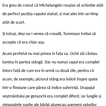
Era greu de crezut că Michelangelo reușise să schimbe atât
de perfect poziția capului statuii, și mai ales într-un timp
atât de scurt.
Și totuși, deși nu-i venea să creadă, Tommaso trebui să
accepte că era chiar așa.
Acum profetul nu mai privea în fața sa. Ochii săi căutau
lumina în partea stângă. Dar nu numai capul era complet
întors față de cum era în urmă cu două zile, pentru că
acum, de exemplu, piciorul stâng era îndoit înspre spate
într-o flexiune care părea să indice suferință. Drapajul
veștmântului pe genunchi era complet diferit, iar lungile și
minunatele șuvițe ale bărbii alunecau asemeni valurilor