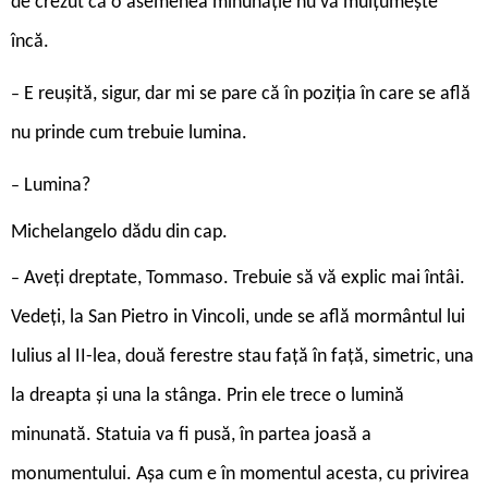
de crezut că o asemenea minunăție nu vă mulțumește
încă.
E reușită, sigur, dar mi se pare că în poziția în care se află
–
nu prinde cum trebuie lumina.
Lumina?
–
Michelangelo dădu din cap.
Aveți dreptate, Tommaso. Trebuie să vă explic mai întâi.
–
Vedeți, la San Pietro in Vincoli, unde se află mormântul lui
Iulius al II-lea, două ferestre stau față în față, simetric, una
la dreapta și una la stânga. Prin ele trece o lumină
minunată. Statuia va fi pusă, în partea joasă a
monumentului. Așa cum e în momentul acesta, cu privirea