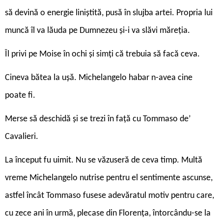
să devină o energie liniștită, pusă în slujba artei. Propria lui
muncă îl va lăuda pe Dumnezeu și-i va slăvi măreția.
Îl privi pe Moise în ochi și simți că trebuia să facă ceva.
Cineva bătea la ușă. Michelangelo habar n-avea cine
poate fi.
Merse să deschidă și se trezi în față cu Tommaso de’
Cavalieri.
La început fu uimit. Nu se văzuseră de ceva timp. Multă
vreme Michelangelo nutrise pentru el sentimente ascunse,
astfel încât Tommaso fusese adevăratul motiv pentru care,
cu zece ani în urmă, plecase din Florența, întorcându-se la