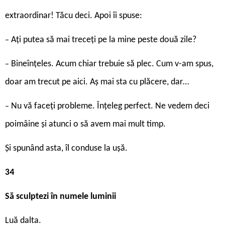
extraordinar! Tăcu deci. Apoi îi spuse:
Ați putea să mai treceți pe la mine peste două zile?
–
Bineînțeles. Acum chiar trebuie să plec. Cum v-am spus,
–
doar am trecut pe aici. Aș mai sta cu plăcere, dar…
Nu vă faceți probleme. Înțeleg perfect. Ne vedem deci
–
poimâine și atunci o să avem mai mult timp.
Și spunând asta, îl conduse la ușă.
34
Să sculptezi în numele luminii
Luă dalta.