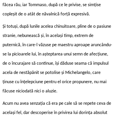
făcea rău, iar Tommaso, după ce le privise, se simțise
copleșit de o atât de năvalnică forță expresivă.
Și totuși, după lunile acelea chinuitoare, pline de o pasiune
stranie, nebunească și, în același timp, extrem de
puternică, în care-l văzuse pe maestru aproape aruncându-
se la picioarele lui, în așteptarea unui semn de afecțiune,
de o încurajare să continue, își dăduse seama că impulsul
acela de nestăpânit se potolise și Michelangelo, care
ținuse cu înțelepciune pentru el orice propunere, nu mai
făcuse niciodată nici o aluzie.
Acum nu avea senzația că era pe cale să se repete ceva de
același fel, dar descoperise în privirea lui dorința absolut