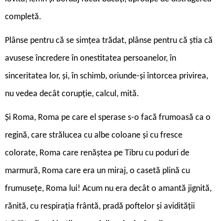
completă.
Plânse pentru că se simțea trădat, plânse pentru că știa că
avusese încredere în onestitatea persoanelor, în
sinceritatea lor, și, în schimb, oriunde-și întorcea privirea,
nu vedea decât corupție, calcul, mită.
Și Roma, Roma pe care el sperase s-o facă frumoasă ca o
regină, care strălucea cu albe coloane și cu fresce
colorate, Roma care renăștea pe Tibru cu poduri de
marmură, Roma care era un miraj, o casetă plină cu
frumusețe, Roma lui! Acum nu era decât o amantă jignită,
rănită, cu respirația frântă, pradă poftelor și avidității