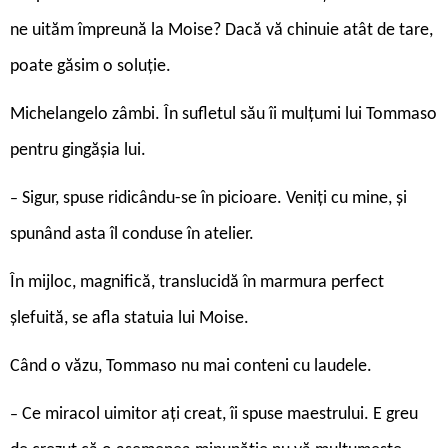
ne uităm împreună la Moise? Dacă vă chinuie atât de tare,
poate găsim o soluție.
Michelangelo zâmbi. În sufletul său îi mulțumi lui Tommaso
pentru gingășia lui.
Sigur, spuse ridicându-se în picioare. Veniți cu mine, și
–
spunând asta îl conduse în atelier.
În mijloc, magnifică, translucidă în marmura perfect
șlefuită, se afla statuia lui Moise.
Când o văzu, Tommaso nu mai conteni cu laudele.
Ce miracol uimitor ați creat, îi spuse maestrului. E greu
–