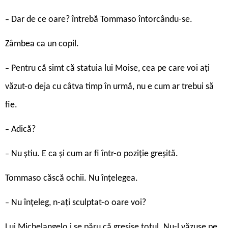
Dar de ce oare? întrebă Tommaso întorcându-se.
–
Zâmbea ca un copil.
Pentru că simt că statuia lui Moise, cea pe care voi ați
–
văzut-o deja cu câtva timp în urmă, nu e cum ar trebui să
fie.
Adică?
–
Nu știu. E ca și cum ar fi într-o poziție greșită.
–
Tommaso căscă ochii. Nu înțelegea.
Nu înțeleg, n-ați sculptat-o oare voi?
–
Lui Michelangelo i se păru că greșise totul. Nu-l văzuse pe