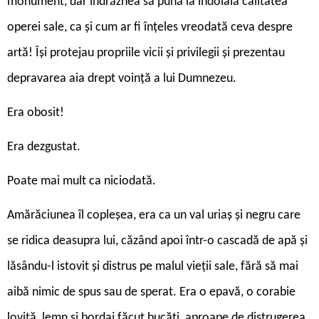
monument, dar îndrăznea să pună la îndoială calitatea
operei sale, ca și cum ar fi înțeles vreodată ceva despre
artă! Își protejau propriile vicii și privilegii și prezentau
depravarea aia drept voință a lui Dumnezeu.
Era obosit!
Era dezgustat.
Poate mai mult ca niciodată.
Amărăciunea îl copleșea, era ca un val uriaș și negru care
se ridica deasupra lui, căzând apoi într-o cascadă de apă și
lăsându-l istovit și distrus pe malul vieții sale, fără să mai
aibă nimic de spus sau de sperat. Era o epavă, o corabie
lovită, lemn și bordaj făcut bucăți, aproape de distrugerea