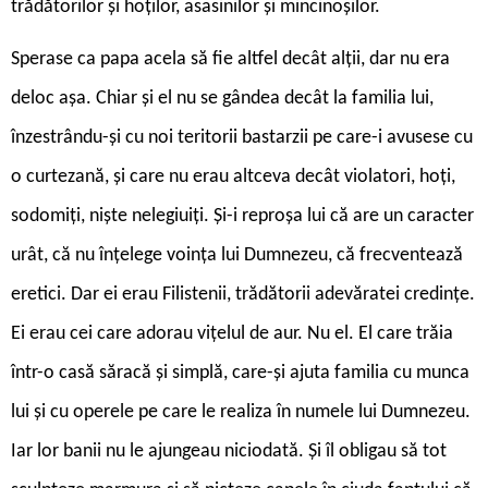
trădătorilor și hoților, asasinilor și mincinoșilor.
Sperase ca papa acela să fie altfel decât alții, dar nu era
deloc așa. Chiar și el nu se gândea decât la familia lui,
înzestrându-și cu noi teritorii bastarzii pe care-i avusese cu
o curtezană, și care nu erau altceva decât violatori, hoți,
sodomiți, niște nelegiuiți. Și-i reproșa lui că are un caracter
urât, că nu înțelege voința lui Dumnezeu, că frecventează
eretici. Dar ei erau Filistenii, trădătorii adevăratei credințe.
Ei erau cei care adorau vițelul de aur. Nu el. El care trăia
într-o casă săracă și simplă, care-și ajuta familia cu munca
lui și cu operele pe care le realiza în numele lui Dumnezeu.
Iar lor banii nu le ajungeau niciodată. Și îl obligau să tot