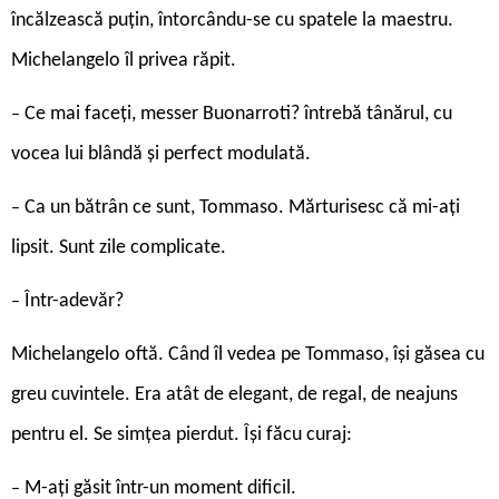
încălzească puțin, întorcându-se cu spatele la maestru.
Michelangelo îl privea răpit.
Ce mai faceți, messer Buonarroti? întrebă tânărul, cu
–
vocea lui blândă și perfect modulată.
Ca un bătrân ce sunt, Tommaso. Mărturisesc că mi-ați
–
lipsit. Sunt zile complicate.
Într-adevăr?
–
Michelangelo oftă. Când îl vedea pe Tommaso, își găsea cu
greu cuvintele. Era atât de elegant, de regal, de neajuns
pentru el. Se simțea pierdut. Își făcu curaj:
M-ați găsit într-un moment dificil.
–