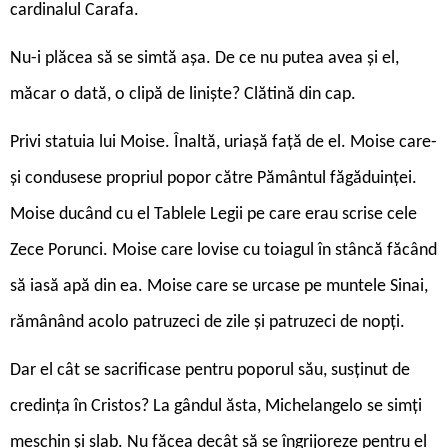
cardinalul Carafa.
Nu-i plăcea să se simtă așa. De ce nu putea avea și el,
măcar o dată, o clipă de liniște? Clătină din cap.
Privi statuia lui Moise. Înaltă, uriașă față de el. Moise care-
și condusese propriul popor către Pământul făgăduinței.
Moise ducând cu el Tablele Legii pe care erau scrise cele
Zece Porunci. Moise care lovise cu toiagul în stâncă făcând
să iasă apă din ea. Moise care se urcase pe muntele Sinai,
rămânând acolo patruzeci de zile și patruzeci de nopți.
Dar el cât se sacrificase pentru poporul său, susținut de
credința în Cristos? La gândul ăsta, Michelangelo se simți
meschin și slab. Nu făcea decât să se îngrijoreze pentru el