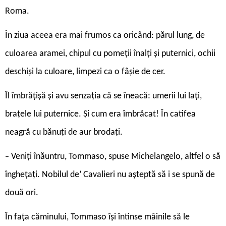
Roma.
În ziua aceea era mai frumos ca oricând: părul lung, de
culoarea aramei, chipul cu pomeții înalți și puternici, ochii
deschiși la culoare, limpezi ca o fâșie de cer.
Îl îmbrățișă și avu senzația că se îneacă: umerii lui lați,
brațele lui puternice. Și cum era îmbrăcat! În catifea
neagră cu bănuți de aur brodați.
Veniți înăuntru, Tommaso, spuse Michelangelo, altfel o să
–
înghețați. Nobilul de’ Cavalieri nu așteptă să i se spună de
două ori.
În fața căminului, Tommaso își întinse mâinile să le