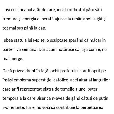
Lovi cu ciocanul atât de tare, încât tot brațul păru să-i
tremure și energia eliberată ajunse la umăr, apoi la gât și
tot mai sus până la cap.
Iubea statuia lui Moise, o sculptase sperând că măcar în
parte îi va semăna. Dar acum hotărâse că, așa cum e, nu
mai merge.
Dacă privea drept în față, ochii profetului s-ar fi oprit pe
însăși emblema superstiției catolice, acel altar al lanțurilor
care ar fi reprezentat piatra de temelie a unei puteri
temporale la care Biserica n-avea de gând câtuși de puțin
s-o renunțe. Iar el nu voia să contribuie la perpetuarea