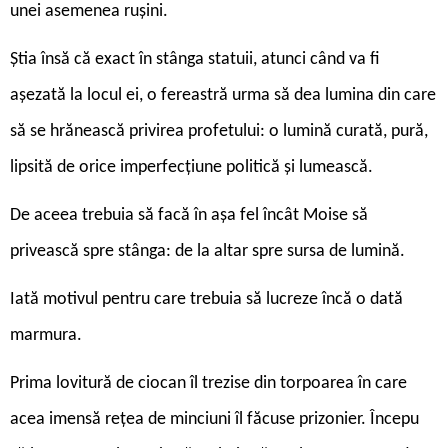
unei asemenea rușini.
Știa însă că exact în stânga statuii, atunci când va fi
așezată la locul ei, o fereastră urma să dea lumina din care
să se hrănească privirea profetului: o lumină curată, pură,
lipsită de orice imperfecțiune politică și lumească.
De aceea trebuia să facă în așa fel încât Moise să
privească spre stânga: de la altar spre sursa de lumină.
Iată motivul pentru care trebuia să lucreze încă o dată
marmura.
Prima lovitură de ciocan îl trezise din torpoarea în care
acea imensă rețea de minciuni îl făcuse prizonier. Începu