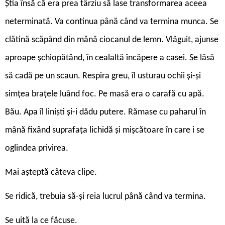
Știa însă că era prea târziu să lase transformarea aceea
neterminată. Va continua până când va termina munca. Se
clătină scăpând din mână ciocanul de lemn. Vlăguit, ajunse
aproape șchiopătând, în cealaltă încăpere a casei. Se lăsă
să cadă pe un scaun. Respira greu, îl usturau ochii și-și
simțea brațele luând foc. Pe masă era o carafă cu apă.
Bău. Apa îl liniști și-i dădu putere. Rămase cu paharul în
mână fixând suprafața lichidă și mișcătoare în care i se
oglindea privirea.
Mai așteptă câteva clipe.
Se ridică, trebuia să-și reia lucrul până când va termina.
Se uită la ce făcuse.