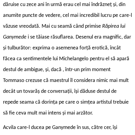
dăruise cu zece ani în urmă erau cel mai îndrăzneț și, din
anumite puncte de vedere, cel mai incredibil lucru pe care-l
văzuse vreodată. Mai cu seamă când primise
Răpirea lui
Ganymede
i se tăiase răsuflarea. Desenul era magnific, dar
și tulburător: exprima o asemenea forță erotică, încât
făcea ca sentimentele lui Michelangelo pentru el să apară
destul de ambigue, și, dacă , într-un prim moment
Tommaso crezuse că maestrul îl considera nimic mai mult
decât un tovarăș de conversații, își dăduse destul de
repede seama că dorința pe care o simțea artistul trebuie
să fie ceva mult mai intens și mai arzător.
Acvila care-l ducea pe Ganymede în sus, către cer, își