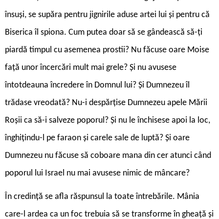
însuși, se supăra pentru jignirile aduse artei lui și pentru că
Biserica îl spiona. Cum putea doar să se gândească să-ți
piardă timpul cu asemenea prostii? Nu făcuse oare Moise
față unor încercări mult mai grele? Și nu avusese
întotdeauna încredere în Domnul lui? Și Dumnezeu îl
trădase vreodată? Nu-i despărțise Dumnezeu apele Mării
Roșii ca să-i salveze poporul? Și nu le închisese apoi la loc,
înghițindu-l pe faraon și carele sale de luptă? Și oare
Dumnezeu nu făcuse să coboare mana din cer atunci când
poporul lui Israel nu mai avusese nimic de mâncare?
În credință se afla răspunsul la toate întrebările. Mânia
care-l ardea ca un foc trebuia să se transforme în gheață și