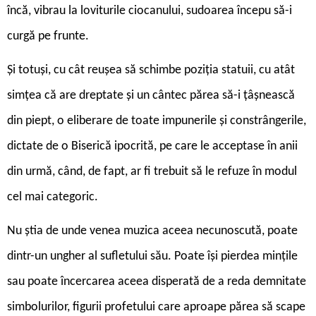
încă, vibrau la loviturile ciocanului, sudoarea începu să-i
curgă pe frunte.
Și totuși, cu cât reușea să schimbe poziția statuii, cu atât
simțea că are dreptate și un cântec părea să-i țâșnească
din piept, o eliberare de toate impunerile și constrângerile,
dictate de o Biserică ipocrită, pe care le acceptase în anii
din urmă, când, de fapt, ar fi trebuit să le refuze în modul
cel mai categoric.
Nu știa de unde venea muzica aceea necunoscută, poate
dintr-un ungher al sufletului său. Poate își pierdea mințile
sau poate încercarea aceea disperată de a reda demnitate
simbolurilor, figurii profetului care aproape părea să scape