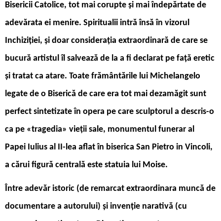
Bisericii Catolice, tot mai corupte și mai îndepărtate de
adevărata ei menire. Spiritualii intră însă în vizorul
Inchiziției, și doar considerația extraordinară de care se
bucură artistul îl salvează de la a fi declarat pe față eretic
și tratat ca atare. Toate frământările lui Michelangelo
legate de o Biserică de care era tot mai dezamăgit sunt
perfect sintetizate în opera pe care sculptorul a descris-o
ca pe «tragedia» vieții sale, monumentul funerar al
Papei Iulius al II-lea aflat în biserica San Pietro in Vincoli,
a cărui figură centrală este statuia lui Moise.
Între adevăr istoric (de remarcat extraordinara muncă de
documentare a autorului) și invenție narativă (cu