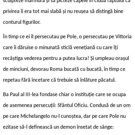
sculpteze marmura și să picteze capele în ciuda faptului că
privirea îi era tot mai slabă și nu reușea să distingă bine
conturul figurilor.
În timp ce ei îl persecutau pe Pole, o persecutau pe Vittoria
care îi dăruise o minunată sticlă venețiană cu care îți
recâștiga vederea pentru a putea lucra! Și umpleau orașul
de minciuni, devorau Roma bucată cu bucată, în timp ce
repetau fără încetare că trebuie să înlăture păcatul.
Ba Paul al III-lea fondase chiar o instituție care se ocupa
de asemenea persecuții: Sfântul Oficiu. Condusă de un om
pe care Michelangelo nu-l cunoștea, dar pe care Pole nu
ezitase să-l definească un demon însetat de sânge: