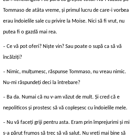
Tommaso de atâta vreme, și primul lucru de care-i vorbea
erau îndoielile sale cu privire la Moise. Nici să fi vrut, nu
putea fi o gazdă mai rea.
Ce vă pot oferi? Niște vin? Sau poate o supă ca să vă
–
încălziți?
Nimic, mulțumesc, răspunse Tommaso, nu vreau nimic.
–
Nu-mi răspundeți deci la întrebare?
Ba da. Numai că nu v-am văzut de mult. Și cred că e
–
nepoliticos și prostesc să vă copleșesc cu îndoielile mele.
Nu vă faceți griji pentru asta. Eram prin împrejurimi și mi
–
s-a părut frumos să trec să vă salut. Nu vreți mai bine să