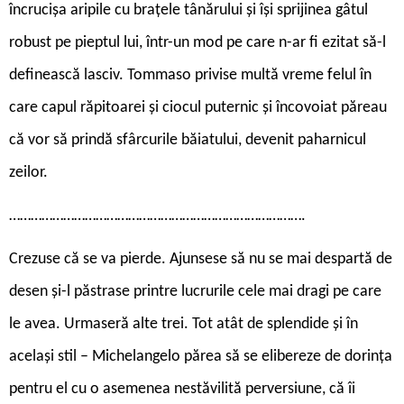
încrucișa aripile cu brațele tânărului și își sprijinea gâtul
robust pe pieptul lui, într-un mod pe care n-ar fi ezitat să-l
definească lasciv. Tommaso privise multă vreme felul în
care capul răpitoarei și ciocul puternic și încovoiat păreau
că vor să prindă sfârcurile băiatului, devenit paharnicul
zeilor.
……………………………………………………………………….
Crezuse că se va pierde. Ajunsese să nu se mai despartă de
desen și-l păstrase printre lucrurile cele mai dragi pe care
le avea. Urmaseră alte trei. Tot atât de splendide și în
același stil – Michelangelo părea să se elibereze de dorința
pentru el cu o asemenea nestăvilită perversiune, că îi