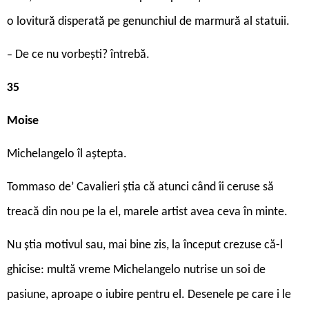
o lovitură disperată pe genunchiul de marmură al statuii.
De ce nu vorbești? întrebă.
–
35
Moise
Michelangelo îl aștepta.
Tommaso de’ Cavalieri știa că atunci când îi ceruse să
treacă din nou pe la el, marele artist avea ceva în minte.
Nu știa motivul sau, mai bine zis, la început crezuse că-l
ghicise: multă vreme Michelangelo nutrise un soi de
pasiune, aproape o iubire pentru el. Desenele pe care i le