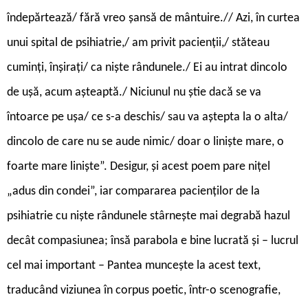
îndepărtează/ fără vreo șansă de mântuire.// Azi, în curtea
unui spital de psihiatrie,/ am privit pacienții,/ stăteau
cuminți, înșirați/ ca niște rândunele./ Ei au intrat dincolo
de ușă, acum așteaptă./ Niciunul nu știe dacă se va
întoarce pe ușa/ ce s-a deschis/ sau va aștepta la o alta/
dincolo de care nu se aude nimic/ doar o liniște mare, o
foarte mare liniște”. Desigur, și acest poem pare nițel
„adus din condei”, iar compararea pacienților de la
psihiatrie cu niște rândunele stârnește mai degrabă hazul
decât compasiunea; însă parabola e bine lucrată și – lucrul
cel mai important – Pantea muncește la acest text,
traducând viziunea în corpus poetic, într-o scenografie,