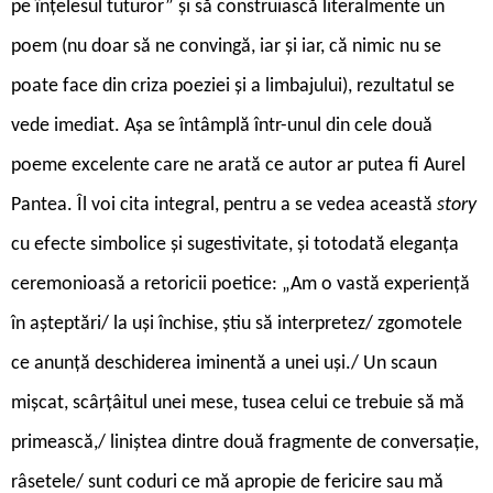
pe înțelesul tuturor” și să construiască literalmente un
poem (nu doar să ne convingă, iar și iar, că nimic nu se
poate face din criza poeziei și a limbajului), rezultatul se
vede imediat. Așa se întâmplă într-unul din cele două
poeme excelente care ne arată ce autor ar putea fi Aurel
Pantea. Îl voi cita integral, pentru a se vedea această
story
cu efecte simbolice și sugestivitate, și totodată eleganța
ceremonioasă a retoricii poetice: „Am o vastă experiență
în așteptări/ la uși închise, știu să interpretez/ zgomotele
ce anunță deschiderea iminentă a unei uși./ Un scaun
mișcat, scârțâitul unei mese, tusea celui ce trebuie să mă
primească,/ liniștea dintre două fragmente de conversație,
râsetele/ sunt coduri ce mă apropie de fericire sau mă