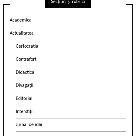
Secțiuni și rubrici
Academica
Actualitatea
Certocrația
Contrafort
Didactica
Divagații
Editorial
Interstiții
Jurnal de idei