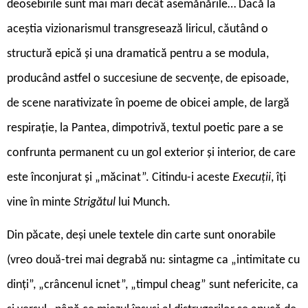
deosebirile sunt mai mari decât asemănările… Dacă la
aceștia vizionarismul transgresează liricul, căutând o
structură epică și una dramatică pentru a se modula,
producând astfel o succesiune de secvențe, de episoade,
de scene narativizate în poeme de obicei ample, de largă
respirație, la Pantea, dimpotrivă, textul poetic pare a se
confrunta permanent cu un gol exterior și interior, de care
este înconjurat și „măcinat”. Citindu-i aceste
Execuții
, îți
vine în minte
Strigătul
lui Munch.
Din păcate, deși unele textele din carte sunt onorabile
(vreo două-trei mai degrabă nu: sintagme ca „intimitate cu
dinți”, „crâncenul icnet”, „timpul cheag” sunt nefericite, ca