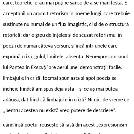
care, teoretic, erau mai puține șanse de a se manifesta. E
acceptabil un anumit retorism în poeme lungi, care trebuie
susținute nu numai de un flux imagistic, ci și de o structură
retorică; dar e greu de înțeles și de scuzat retorismul în
poezii de numai câteva versuri, și încă într-unele care
exprimă criza, golul, limitele, absența. Neoexpresionismul
lui Pantea în
Execuții
are aerul unei demonstrații facile:
limbajul e în criză, tocmai spun asta și apoi poezia se
încheie fiindcă am spus deja asta – și ce aș mai putea
adăuga, dat fiind că limbajul e în criză? Nimic, de vreme ce
„pentru acestea nu există vreo putere de descriere”.
când însă poetul reușește să iasă din acest „expresionism