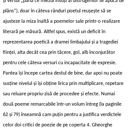
și versul „până ce miezul însuși al distrugerilor se apucă de
plâns”), doar în câteva rânduri poetul reușește să se
ajusteze la miza înaltă a poemelor sale printr-o realizare
literară pe măsură. Altfel spus, există un deficit în
reprezentarea poetică a dramei limbajului și a tragediei
ființei, alta decât cea prin tăcere, gol, alb înconjurător
pentru cele câteva versuri cu incapacitate de expresie.
Pantea își începe cartea destul de bine, dar apoi nu poate
susține nivelul și își obține lirica prin multiplicare, repetare
sau reluare propriu-zisă de procedee și efecte. Numai
două poeme remarcabile într-un volum întreg (la paginile
62 și 79) înseamnă cam puțin pentru a justifica verdictele
celor doi critici de poezie de pe coperta 4. Gheorghe