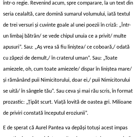
într-o regie. Revenind acum, spre comparare, la un text din
seria cealaltă, care domină sumarul volumului, iată textul
de trei versuri și cuvinte goale al unei poezii în criză: „Într-
un limbaj bătrân/ se vede chipul unuia ce a privit/ multe
apusuri”. Sau: „Aș vrea să fiu liniștea/ ce coboară,/ odată
cu zăpezi de demult,/ în craterul uman”. Sau: „Toate
amiezele, oh, cum toate amiezele/ dispar în liniștea mare/
și rămânând puii Nimicitorului, doar ei,/ puii Nimicitorului
se uită/ în sângele tău”. Sau ceva și mai rău scris, în format
prozastic: „Țipăt scurt. Viață lovită de oastea gri. Milioane
de priviri constată începutul eroziunii”.
E de sperat că Aurel Pantea va depăși totuși acest impas