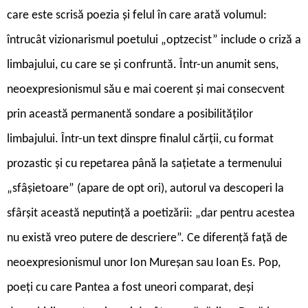
care este scrisă poezia și felul în care arată volumul:
întrucât vizionarismul poetului „optzecist” include o criză a
limbajului, cu care se și confruntă. Într-un anumit sens,
neoexpresionismul său e mai coerent și mai consecvent
prin această permanentă sondare a posibilităților
limbajului. Într-un text dinspre finalul cărții, cu format
prozastic și cu repetarea până la sațietate a termenului
„sfâșietoare” (apare de opt ori), autorul va descoperi la
sfârșit această neputință a poetizării: „dar pentru acestea
nu există vreo putere de descriere”. Ce diferență față de
neoexpresionismul unor Ion Mureșan sau Ioan Es. Pop,
poeți cu care Pantea a fost uneori comparat, deși