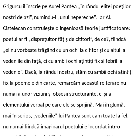
Grigurcu îl înscrie pe Aurel Pantea „în rândul elitei poeților
noștri de azi”, numindu-l „unul nepereche”. Iar Al.
Cistelecan construiește o ingenioasă teorie justificatoare:
poetul ar fi „disprețuitor fățiș de cititori”, de ce?, fiindcă
„el nu vorbește trăgând cu un ochi la cititor și cu altul la
vedeniile din față, ci cu ambii ochi ațintiți fix și febril la
vedenie”. Dacă, la rândul nostru, stăm cu ambii ochi ațintiți
fix la poemele din carte, remarcăm această reiterare nu
numai a unor viziuni și obsesii structurante, ci și a
elementului verbal pe care ele se sprijină. Mai în glumă,
mai în serios, „vedeniile” lui Pantea sunt cam toate la fel,
nu numai fiindcă imaginarul poetului e încordat într-o