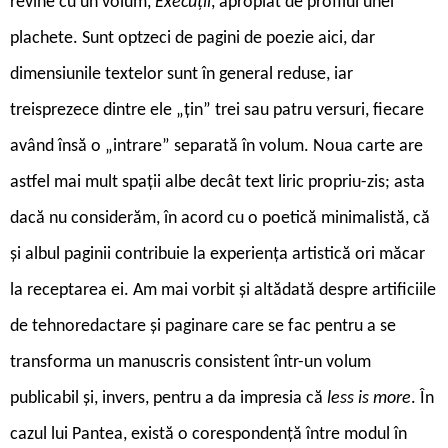
revine cu un volum,
Execuții
, apropiat de profilul unei
plachete. Sunt optzeci de pagini de poezie aici, dar
dimensiunile textelor sunt în general reduse, iar
treisprezece dintre ele „țin” trei sau patru versuri, fiecare
având însă o „intrare” separată în volum. Noua carte are
astfel mai mult spații albe decât text liric propriu-zis; asta
dacă nu considerăm, în acord cu o poetică minimalistă, că
și albul paginii contribuie la experiența artistică ori măcar
la receptarea ei. Am mai vorbit și altădată despre artificiile
de tehnoredactare și paginare care se fac pentru a se
transforma un manuscris consistent într-un volum
publicabil și, invers, pentru a da impresia că
less is more
. În
cazul lui Pantea, există o corespondență între modul în