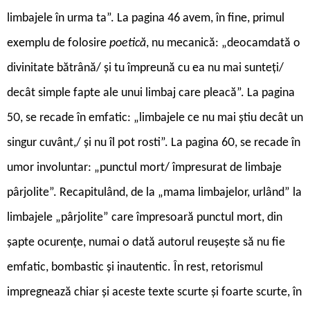
limbajele în urma ta”. La pagina 46 avem, în fine, primul
exemplu de folosire
poetică
, nu mecanică: „deocamdată o
divinitate bătrână/ și tu împreună cu ea nu mai sunteți/
decât simple fapte ale unui limbaj care pleacă”. La pagina
50, se recade în emfatic: „limbajele ce nu mai știu decât un
singur cuvânt,/ și nu îl pot rosti”. La pagina 60, se recade în
umor involuntar: „punctul mort/ împresurat de limbaje
pârjolite”. Recapitulând, de la „mama limbajelor, urlând” la
limbajele „pârjolite” care împresoară punctul mort, din
șapte ocurențe, numai o dată autorul reușește să nu fie
emfatic, bombastic și inautentic. În rest, retorismul
impregnează chiar și aceste texte scurte și foarte scurte, în