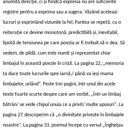
anumită direcție, ci și fiindcă expresia nu are suficiente
registre pentru a exprima sau a sugera. Văzând aceleași
lucruri și exprimând viziunile la fel, Pantea se repetă, cu o
reiterație ce devine monotonă, predictibilă și, inevitabil,
lipsită de tensiunea pe care poezia ar fi trebuit să o dea. Să
vedem, de pildă, cum este numit și reprezentat chiar
limbajul în această poezie în criză. La pagina 22, „memoria
ta duce toate lucrurile spre iarnă,/ până va ieși mama
limbajelor, urlând”. Peste trei pagini, într-unul din acele
texte foarte scurte despre care am vorbit, „Într-un limbaj
bătrân/ se vede chipul unuia ce a privit/ multe apusuri”. La
pagina 27, descoperim că „o divinitate privește în limbajele
noastre”. La pagina 33, poemul începe cu versul „Înghețau