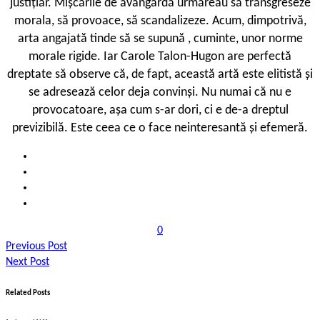
justițiar. Mișcările de avangardă urmăreau să transgreseze
morala, să provoace, să scandalizeze. Acum, dimpotrivă,
arta angajată tinde să se supună , cuminte, unor norme
morale rigide. Iar Carole Talon-Hugon are perfectă
dreptate să observe că, de fapt, această artă este elitistă și
se adresează celor deja convinși. Nu numai că nu e
provocatoare, așa cum s-ar dori, ci e de-a dreptul
previzibilă. Este ceea ce o face neinteresantă și efemeră.
0
Previous Post
Next Post
Related Posts