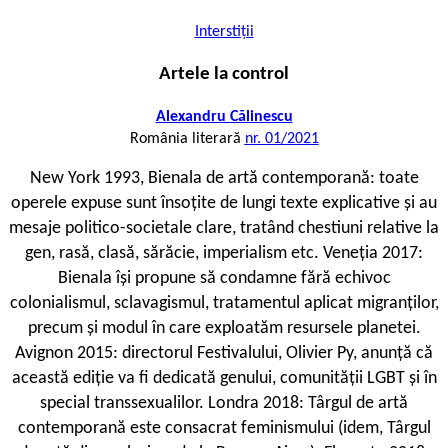
Interstiții
Artele la control
Alexandru Călinescu
România literară
nr. 01/2021
N
ew York 1993, Bienala de artă contemporană: toate
operele expuse sunt însoțite de lungi texte explicative și au
mesaje politico-societale clare, tratând chestiuni relative la
gen, rasă, clasă, sărăcie, imperialism etc. Veneția 2017:
Bienala își propune să condamne fără echivoc
colonialismul, sclavagismul, tratamentul aplicat migranților,
precum și modul în care exploatăm resursele planetei.
Avignon 2015: directorul Festivalului, Olivier Py, anunță că
această ediție va fi dedicată genului, comunității LGBT și în
special transsexualilor. Londra 2018: Târgul de artă
contemporană este consacrat feminismului (idem, Târgul