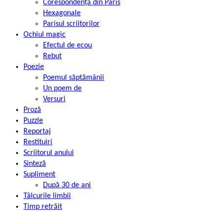
Corespondență din Paris
Hexagonale
Parisul scriitorilor
Ochiul magic
Efectul de ecou
Rebut
Poezie
Poemul săptămânii
Un poem de
Versuri
Proză
Puzzle
Reportaj
Restituiri
Scriitorul anului
Sinteză
Supliment
După 30 de ani
Tâlcurile limbii
Timp retrăit