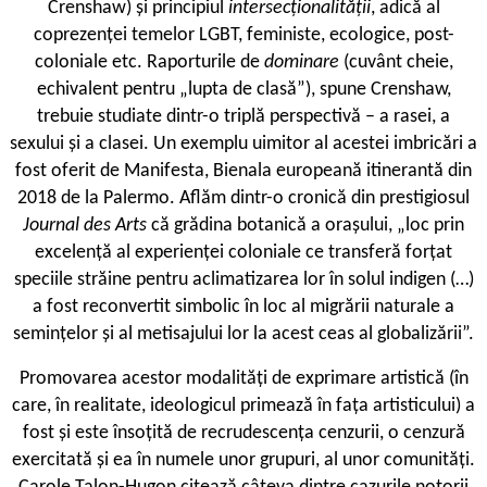
Crenshaw) și principiul
intersecționalității
, adică al
coprezenței temelor LGBT, feministe, ecologice, post-
coloniale etc. Raporturile de
dominare
(cuvânt cheie,
echivalent pentru „lupta de clasă”), spune Crenshaw,
trebuie studiate dintr-o triplă perspectivă – a rasei, a
sexului și a clasei. Un exemplu uimitor al acestei imbricări a
fost oferit de Manifesta, Bienala europeană itinerantă din
2018 de la Palermo. Aflăm dintr-o cronică din prestigiosul
Journal des Arts
că grădina botanică a orașului, „loc prin
excelență al experienței coloniale ce transferă forțat
speciile străine pentru aclimatizarea lor în solul indigen (…)
a fost reconvertit simbolic în loc al migrării naturale a
semințelor și al metisajului lor la acest ceas al globalizării”.
P
romovarea acestor modalități de exprimare artistică (în
care, în realitate, ideologicul primează în fața artisticului) a
fost și este însoțită de recrudescența cenzurii, o cenzură
exercitată și ea în numele unor grupuri, al unor comunități.