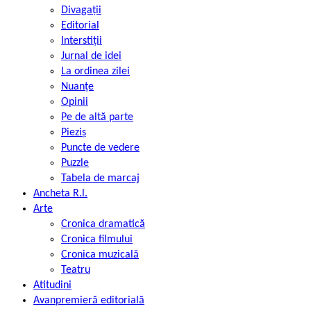
Divagații
Editorial
Interstiții
Jurnal de idei
La ordinea zilei
Nuanțe
Opinii
Pe de altă parte
Pieziș
Puncte de vedere
Puzzle
Tabela de marcaj
Ancheta R.l.
Arte
Cronica dramatică
Cronica filmului
Cronica muzicală
Teatru
Atitudini
Avanpremieră editorială