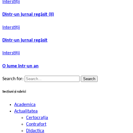
Interstiții
Dintr-un jurnal regăsit (II)
Interstiții
Dintr-un jurnal regăsit
Interstiții
O lume într-un an
Search for:
Secțiuni și rubrici
Academica
Actualitatea
Certocrația
Contrafort
Didactica