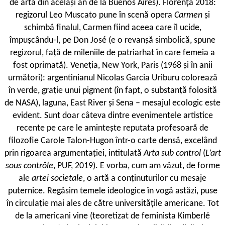
de artă din același an de la Buenos Aires). Florența 2018:
regizorul Leo Muscato pune în scenă opera
Carmen
și
schimbă finalul, Carmen fiind aceea care îl ucide,
împușcându-l, pe Don José (e o revanșă simbolică, spune
regizorul, față de mileniile de patriarhat în care femeia a
fost oprimată). Veneția, New York, Paris (1968 și în anii
următori): argentinianul Nicolas Garcia Uriburu colorează
în verde, grație unui pigment (în fapt, o substanță folosită
de NASA), laguna, East River și Sena – mesajul ecologic este
evident. Sunt doar câteva dintre evenimentele artistice
recente pe care le amintește reputata profesoară de
filozofie Carole Talon-Hugon într-o carte densă, excelând
prin rigoarea argumentației, intitulată
Arta sub control
(
L’art
sous contrôle
, PUF, 2019). E vorba, cum am văzut, de forme
ale
artei societale
, o artă a conținuturilor cu mesaje
puternice. Regăsim temele ideologice în vogă astăzi, puse
în circulație mai ales de către universitățile americane. Tot
de la americani vine (teoretizat de feminista Kimberlé