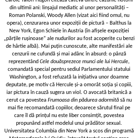
Carole Talon-Hugon citează câteva dintre cazurile notorii
din ultimii ani: linșajul mediatic al unor personalități –
Roman Polanski, Woody Allen (vizat aici fiind omul, nu
opera), cenzurarea unor expoziții de pictură – Balthus la
New York, Egon Schiele în Austria (în afișele expoziției
„părțile rușinoase” ale nudurilor au fost acoperite cu benzi
de hârtie albă). Mai puțin cunoscute, alte manifestări ale
cenzurii ne cufundă și mai adânc în absurd: o pânză
reprezentând
Cele douăsprezece munci ale lui Hercule
,
comandată special pentru sediul Parlamentului statului
Washington, a fost refuzată la inițiativa unor doamne
deputate, pe motiv că Hercule și-a omorât soția și copiii,
iar pictura în cauză sugera un viol. O avocată britanică a
cerut ca povestea
Frumoasa din pădurea adormită
să nu
mai fie recomandată copiilor, deoarece sărutul final pe
care îl dă prințul nu este liber consimțit, povestea
propunând astfel modelul unui prădător sexual.
Universitatea Columbia din New York a scos din programă