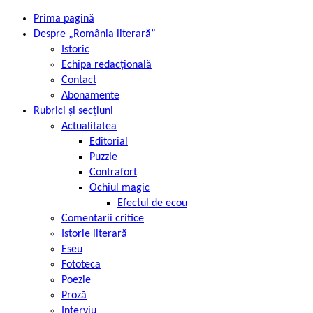
Prima pagină
Despre „România literară”
Istoric
Echipa redacțională
Contact
Abonamente
Rubrici și secțiuni
Actualitatea
Editorial
Puzzle
Contrafort
Ochiul magic
Efectul de ecou
Comentarii critice
Istorie literară
Eseu
Fototeca
Poezie
Proză
Interviu