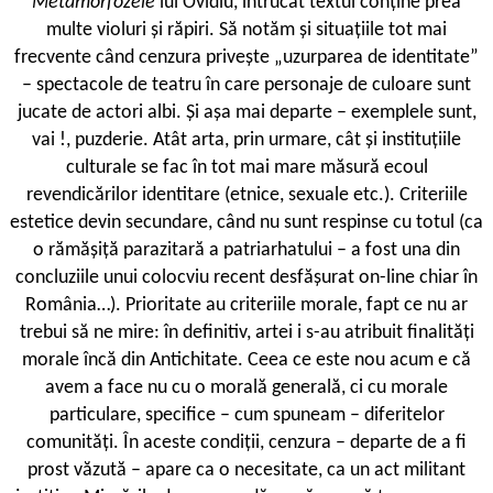
Metamorfozele
lui Ovidiu, întrucât textul conține prea
multe violuri și răpiri. Să notăm și situațiile tot mai
frecvente când cenzura privește „uzurparea de identitate”
– spectacole de teatru în care personaje de culoare sunt
jucate de actori albi. Și așa mai departe – exemplele sunt,
vai !, puzderie. Atât arta, prin urmare, cât și instituțiile
culturale se fac în tot mai mare măsură ecoul
revendicărilor identitare (etnice, sexuale etc.). Criteriile
estetice devin secundare, când nu sunt respinse cu totul (ca
o rămășiță parazitară a patriarhatului – a fost una din
concluziile unui colocviu recent desfășurat on-line chiar în
România…). Prioritate au criteriile morale, fapt ce nu ar
trebui să ne mire: în definitiv, artei i s-au atribuit finalități
morale încă din Antichitate. Ceea ce este nou acum e că
avem a face nu cu o morală generală, ci cu morale
particulare, specifice – cum spuneam – diferitelor
comunități. În aceste condiții, cenzura – departe de a fi
prost văzută – apare ca o necesitate, ca un act militant