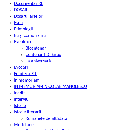
Documentar RL
DOSAR
Dosarul artelor
Eseu
Etimologii
Eu și comunismul
Eveniment
Bicentenar
Centenar I.D. Sîrbu
La aniversară
Evocări
Fototeca R.l.
In memoriam
IN MEMORIAM NICOLAE MANOLESCU
Inedit
Interviu
Istorie
Istorie literară
Romanele de altădată
Meridiane