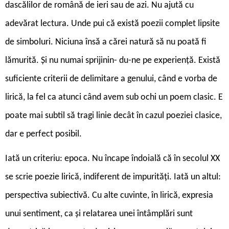
dascălilor de română de ieri sau de azi. Nu ajută cu
adevărat lectura. Unde pui că există poezii complet lipsite
de simboluri. Niciuna însă a cărei natură să nu poată fi
lămurită. Și nu numai sprijinin- du-ne pe experiență. Există
suficiente criterii de delimitare a genului, când e vorba de
lirică, la fel ca atunci când avem sub ochi un poem clasic. E
poate mai subtil să tragi linie decât în cazul poeziei clasice,
dar e perfect posibil.
Iată un criteriu: epoca. Nu încape îndoială că în secolul XX
se scrie poezie lirică, indiferent de impurități. Iată un altul:
perspectiva subiectivă. Cu alte cuvinte, în lirică, expresia
unui sentiment, ca și relatarea unei întâmplări sunt