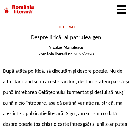
EDITORIAL
Despre lirică: al patrulea gen
Nicolae Manolescu
România literară
nr. 51-52/2020
D
upă atâta politică, să discutăm și despre poezie. Nu de
alta, dar, când scriu aceste rânduri, destui cetățeni par să-și
pună întrebarea Cetățeanului turmentat și destui să nu-și
pună nicio întrebare, așa că puțină variație nu strică, mai
ales într-o publicație literară. Sigur, am scris nu o dată
despre poezie (ba chiar o carte întreagă!) și unii s-ar putea