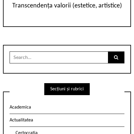
Transcendența valorii (estetice, artistice)
Search
for:
Secțiuni și rubrici
Academica
Actualitatea
Certocrația