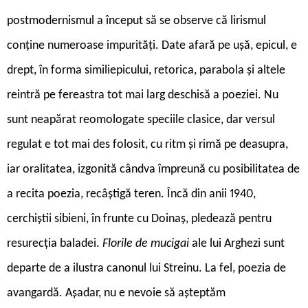
postmodernismul a început să se observe că lirismul
conține numeroase impurități. Date afară pe ușă, epicul, e
drept, în forma similiepicului, retorica, parabola și altele
reintră pe fereastra tot mai larg deschisă a poeziei. Nu
sunt neapărat reomologate speciile clasice, dar versul
regulat e tot mai des folosit, cu ritm și rimă pe deasupra,
iar oralitatea, izgonită cândva împreună cu posibilitatea de
a recita poezia, recâștigă teren. Încă din anii 1940,
cerchiștii sibieni, în frunte cu Doinaș, pledează pentru
resurecția baladei.
Florile de mucigai
ale lui Arghezi sunt
departe de a ilustra canonul lui Streinu. La fel, poezia de
avangardă. Așadar, nu e nevoie să așteptăm