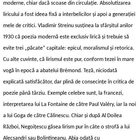
moderne, chiar dacă scoase din circulație. Absolutizarea
liricului a fost ideea fixă a interbelicilor și apoi a generației
mele de critici. Vladimir Streinu susținea la sfârșitul anilor
1930 că poezia modernă este exclusiv lirică și trebuie să
evite trei „păcate“ capitale: epicul, moralismul și retorica.
Cu alte cuvinte, că lirismul este pur, conform tezei în mare
vogă în epocă a abatelui Brémond. Teză, niciodată
explicată satisfăcător, dar plină de consecințe în critica de
poezie până târziu. Exemple celebre sunt, la francezi,
interpretarea lui La Fontaine de către Paul Valéry, iar la noi
a lui Goga de către Călinescu. Chiar și după Al Doilea
Război, Negoițescu găsea lirism pur în câte o strofă a lui
Alecsandri sau Bolintineanu. Abia odată cu