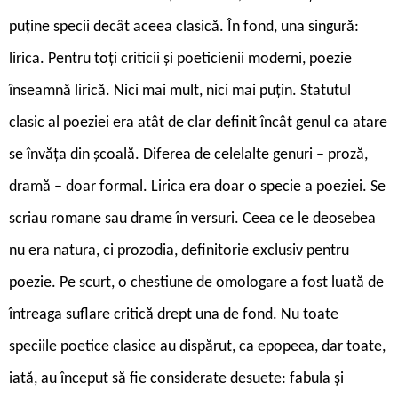
puține specii decât aceea clasică. În fond, una singură:
lirica. Pentru toți criticii și poeticienii moderni, poezie
înseamnă lirică. Nici mai mult, nici mai puțin. Statutul
clasic al poeziei era atât de clar definit încât genul ca atare
se învăța din școală. Diferea de celelalte genuri – proză,
dramă – doar formal. Lirica era doar o specie a poeziei. Se
scriau romane sau drame în versuri. Ceea ce le deosebea
nu era natura, ci prozodia, definitorie exclusiv pentru
poezie. Pe scurt, o chestiune de omologare a fost luată de
întreaga suflare critică drept una de fond. Nu toate
speciile poetice clasice au dispărut, ca epopeea, dar toate,
iată, au început să fie considerate desuete: fabula și