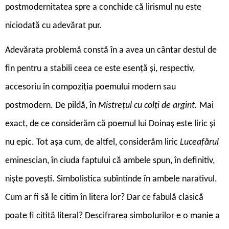
postmodernitatea spre a conchide că lirismul nu este
niciodată cu adevărat pur.
Adevărata problemă constă în a avea un cântar destul de
fin pentru a stabili ceea ce este esență și, respectiv,
accesoriu în compoziția poemului modern sau
postmodern. De pildă, în
Mistrețul cu colți de argint.
Mai
exact, de ce considerăm că poemul lui Doinaș este liric și
nu epic. Tot așa cum, de altfel, considerăm liric
Luceafărul
eminescian, în ciuda faptului că ambele spun, în definitiv,
niște povești. Simbolistica subîntinde în ambele narativul.
Cum ar fi să le citim în litera lor? Dar ce fabulă clasică
poate fi citită literal? Descifrarea simbolurilor e o manie a