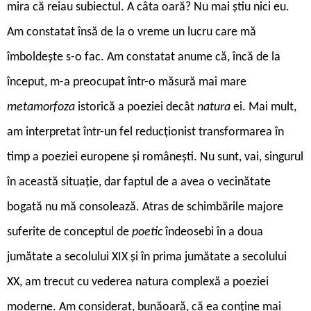
mira că reiau subiectul. A câta oară? Nu mai știu nici eu.
Am constatat însă de la o vreme un lucru care mă
îmboldește s-o fac. Am constatat anume că, încă de la
început, m-a preocupat într-o măsură mai mare
metamorfoza
istorică a poeziei decât
natura
ei. Mai mult,
am interpretat într-un fel reducționist transformarea în
timp a poeziei europene și românești. Nu sunt, vai, singurul
în această situație, dar faptul de a avea o vecinătate
bogată nu mă consolează. Atras de schimbările majore
suferite de conceptul de
poetic
îndeosebi în a doua
jumătate a secolului XIX și în prima jumătate a secolului
XX, am trecut cu vederea natura complexă a poeziei
moderne. Am considerat, bunăoară, că ea conține mai