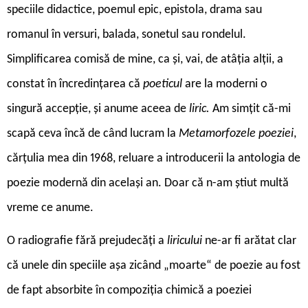
speciile didactice, poemul epic, epistola, drama sau
romanul în versuri, balada, sonetul sau rondelul.
Simplificarea comisă de mine, ca și, vai, de atâția alții, a
constat în încredințarea că
poeticul
are la moderni o
singură accepție, și anume aceea de
liric.
Am simțit că-mi
scapă ceva încă de când lucram la
Metamorfozele poeziei
,
cărțulia mea din 1968, reluare a introducerii la antologia de
poezie modernă din același an. Doar că n-am știut multă
vreme ce anume.
O radiografie fără prejudecăți a
liricului
ne-ar fi arătat clar
că unele din speciile așa zicând „moarte“ de poezie au fost
de fapt absorbite în compoziția chimică a poeziei