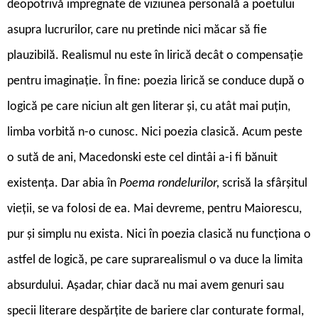
deopotrivă impregnate de viziunea personală a poetului
asupra lucrurilor, care nu pretinde nici măcar să fie
plauzibilă. Realismul nu este în lirică decât o compensație
pentru imaginație. În fine: poezia lirică se conduce după o
logică pe care niciun alt gen literar și, cu atât mai puțin,
limba vorbită n-o cunosc. Nici poezia clasică. Acum peste
o sută de ani, Macedonski este cel dintâi a-i fi bănuit
existența. Dar abia în
Poema rondelurilor,
scrisă la sfârșitul
vieții, se va folosi de ea. Mai devreme, pentru Maiorescu,
pur și simplu nu exista. Nici în poezia clasică nu funcționa o
astfel de logică, pe care suprarealismul o va duce la limita
absurdului. Așadar, chiar dacă nu mai avem genuri sau
specii literare despărțite de bariere clar conturate formal,