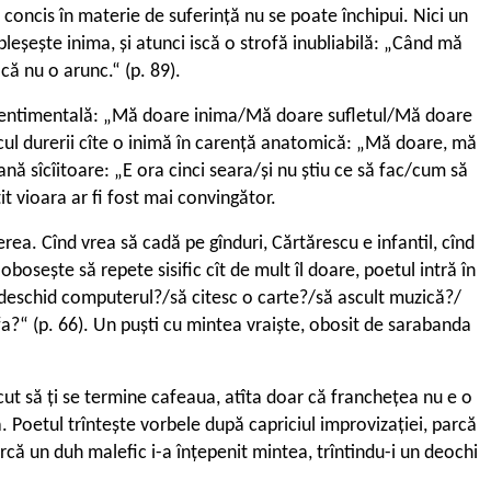
 concis în materie de suferință nu se poate închipui. Nici un
pleșește inima, și atunci iscă o strofă inubliabilă: „Când mă
ă nu o arunc.“ (p. 89).
ie sentimentală: „Mă doare inima/Mă doare sufletul/Mă doare
jlocul durerii cîte o inimă în carență anatomică: „Mă doare, mă
ană sîcîitoare: „E ora cinci seara/și nu știu ce să fac/cum să
țit vioara ar fi fost mai convingător.
rea. Cînd vrea să cadă pe gînduri, Cărtărescu e infantil, cînd
bosește să repete sisific cît de mult îl doare, poetul intră în
Să deschid computerul?/să citesc o carte?/să ascult muzică?/
fa?“ (p. 66). Un puști cu mintea vraiște, obosit de sarabanda
ut să ți se termine cafeaua, atîta doar că franchețea nu e o
. Poetul trîntește vorbele după capriciul improvizației, parcă
Parcă un duh malefic i-a înțepenit mintea, trîntindu-i un deochi