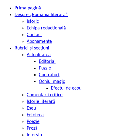
Prima pagină
Despre „România literară”
Istoric
Echipa redacțională
Contact
Abonamente
Rubrici și secțiuni
Actualitatea
Editorial
Puzzle
Contrafort
Ochiul magic
Efectul de ecou
Comentarii critice
Istorie literară
Eseu
Fototeca
Poezie
Proză
Interviu