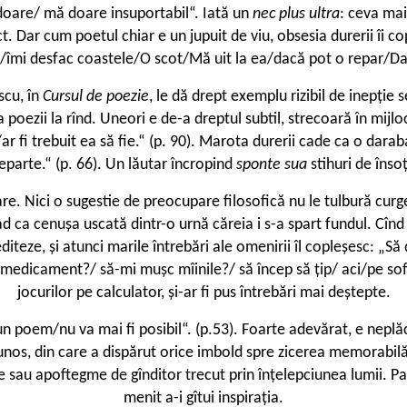
 doare/ mă doare insuportabil“. Iată un
nec plus ultra
: ceva mai
 Dar cum poetul chiar e un jupuit de viu, obsesia durerii îi co
/îmi desfac coastele/O scot/Mă uit la ea/dacă pot o repar/Dac
scu, în
Cursul de poezie
, le dă drept exemplu rizibil de inepț
a poezii la rînd. Uneori e de-a dreptul subtil, strecoară în mi
 fi trebuit ea să fie.“ (p. 90). Marota durerii cade ca o darab
parte.“ (p. 66). Un lăutar încropind
sponte sua
stihuri de înso
re. Nici o sugestie de preocupare filosofică nu le tulbură curge
d ca cenușa uscată dintr-o urnă căreia i s-a spart fundul. Cînd o
diteze, și atunci marile întrebări ale omenirii îl copleșesc: „
n medicament?/ să-mi mușc mîinile?/ să încep să țip/ aci/pe so
jocurilor pe calculator, și-ar fi pus întrebări mai deștepte.
poem/nu va mai fi posibil“. (p.53). Foarte adevărat, e neplăc
ăunos, din care a dispărut orice imbold spre zicerea memorabilă
nedite sau apoftegme de gînditor trecut prin înțelepciunea lumii. 
menit a-i gîtui inspirația.