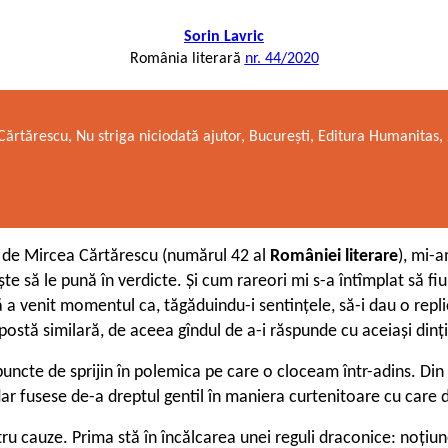
Sorin Lavric
România literară
nr. 44/2020
ărtărescu, Nu striga niciodată ajutor, București, Editura Humanitas,
 de Mircea Cărtărescu (numărul 42 al
României literare
), mi-a
ște să le pună în verdicte. Și cum rareori mi s-a întîmplat să f
ă a venit momentul ca, tăgăduindu-i sentințele, să-i dau o repl
postă similară, de aceea gîndul de a-i răspunde cu aceiași dinț
puncte de sprijin în polemica pe care o cloceam într-adins. Din 
ar fusese de-a dreptul gentil în maniera curtenitoare cu care 
tru cauze. Prima stă în încălcarea unei reguli draconice: noțiu