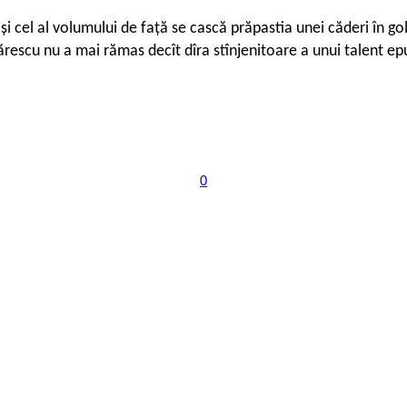
i
și cel al volumului de față se cască prăpastia unei căderi în g
ărescu nu a mai rămas decît dîra stînjenitoare a unui talent epu
0