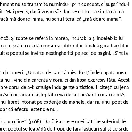
sentiment nu se transmite numindu-l prin concept, ci sugerîndu-l
sit. Mai precis, dacă vreau să-l fac pe cititor să simtă că mă
Dacă mă doare inima, nu scriu literal că „mă doare inima“.
că. Și toate se referă la marea, incurabila și indelebila lui
nu mișcă cu o iotă umoarea cititorului, fiindcă gura bardului
t e poetul se învîrte nestingherită pe zeci de pagini. „Sînt la
dică din umeri. „Un atac de panică mi-a fost/ îndelungata mea
u-i vine din carența vigorii, ci din lipsa expresivității. Acest
re darul de a-ți smulge indulgențe artistice. Îl citești cu jena
/și mai rău/am așteptat ceva de la tine/iar tu m-ai rănit/și
 unui libret intonat pe cadențe de manele, dar nu unui poet de
oar că efectul estetic e nul.
ca un cîine“. (p.68). Dacă i-aș cere unei bătrîne suferind de
e, poetul se leapădă de tropi, de farafastîcuri stilistice și de