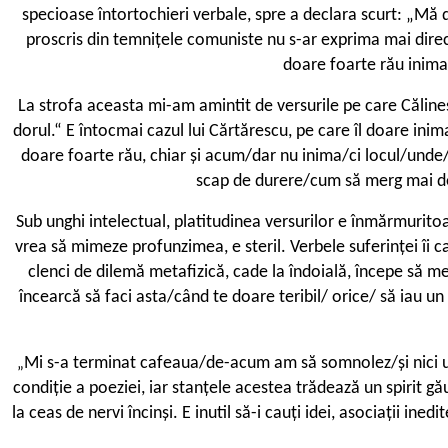
specioase întortochieri verbale, spre a declara scurt: „Mă
proscris din temnițele comuniste nu s-ar exprima mai direct.
doare foarte rău inima
La strofa aceasta mi-am amintit de versurile pe care Căline
dorul.“ E întocmai cazul lui Cărtărescu, pe care îl doare inim
doare foarte rău, chiar și acum/dar nu inima/ci locul/unde/ar
scap de durere/cum să merg mai de
Sub unghi intelectual, platitudinea versurilor e înmărmuritoa
vrea să mimeze profunzimea, e steril. Verbele suferinței îi ca
clenci de dilemă metafizică, cade la îndoială, începe să me
încearcă să faci asta/când te doare teribil/ orice/ să iau u
Mi s-a terminat cafeaua/de-acum am să somnolez/și nici un 
„
condiție a poeziei, iar stanțele acestea trădează un spirit g
la ceas de nervi încinși. E inutil să-i cauți idei, asociații i