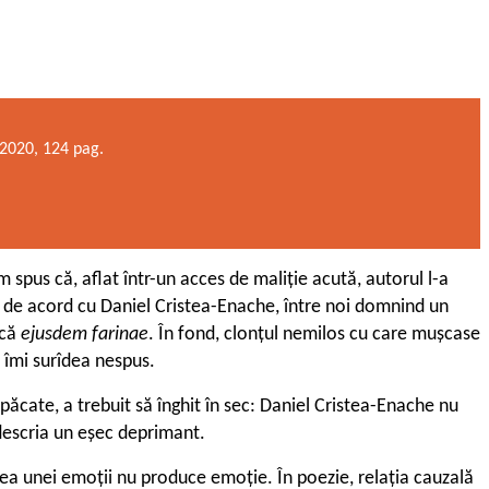
 2020, 124 pag.
m spus că, aflat într-un acces de maliție acută, autorul l-a
iu de acord cu Daniel Cristea-Enache, între noi domnind un
ică
ejusdem farinae
. În fond, clonțul nemilos cu care mușcase
i îmi surîdea nespus.
păcate, a trebuit să înghit în sec: Daniel Cristea-Enache nu
descria un eșec deprimant.
nea unei emoții nu produce emoție. În poezie, relația cauzală