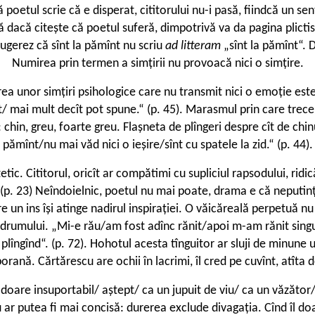
că poetul scrie că e disperat, cititorului nu-i pasă, fiindcă un 
ră dacă citește că poetul suferă, dimpotrivă va da pagina plicti
ugerez că sînt la pămînt nu scriu
ad litteram
„sînt la pămînt“. 
Numirea prin termen a simțirii nu provoacă nici o simțire.
a unor simțiri psihologice care nu transmit nici o emoție esteti
/ mai mult decît pot spune.“ (p. 45). Marasmul prin care trece 
in, greu, foarte greu. Flașneta de plîngeri despre cît de chinui
pămînt/nu mai văd nici o ieșire/sînt cu spatele la zid.“ (p. 44).
etic. Cititorul, oricît ar compătimi cu supliciul rapsodului, ri
p. 23) Neîndoielnic, poetul nu mai poate, drama e că neputința n
 un ins își atinge nadirul inspirației. O văicăreală perpetuă nu a
drumului. „Mi-e rău/am fost adînc rănit/apoi m-am rănit singur
 plîngînd“. (p. 72). Hohotul acesta tînguitor ar sluji de minune
rană. Cărtărescu are ochii în lacrimi, îl cred pe cuvînt, atîta d
oare insuportabil/ aștept/ ca un jupuit de viu/ ca un văzător/ 
 ar putea fi mai concisă: durerea exclude divagația. Cînd îl doar