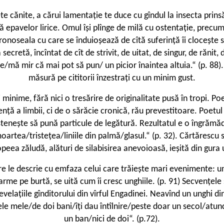
e cănite, a cărui lamentație te duce cu gîndul la insecta prinsă
nită epavelor lirice. Omul își plînge de milă cu ostentație, prec
mironoseala cu care se înduioșează de cîtă suferință îi clocește 
cretă, încîntat de cît de strivit, de uitat, de singur, de rănit, d
ne/mă mir că mai pot să pun/ un picior înaintea altuia.“ (p. 88
măsură pe cititorii înzestrați cu un minim gust.
i minime, fără nici o tresărire de originalitate pusă în tropi. 
sență a limbii, ci de o sărăcie cronică, rău prevestitoare. Poetu
stenește să pună particule de legătură. Rezultatul e o îngrămădir
moartea/tristețea/liniile din palmă/glasul.“ (p. 32). Cărtărescu 
opeea zăludă, alături de silabisirea anevoioasă, ieșită din gura
le descrie cu emfaza celui care trăiește mari evenimente: un pi
me pe burtă, se uită cum îi cresc unghiile. (p. 91) Secvențele s
 revelațiile gînditorului din vîrful Engadinei. Neavînd un unghi
mele mele/de doi bani/îți dau întîlnire/peste doar un secol/atun
un ban/nici de doi“. (p.72).