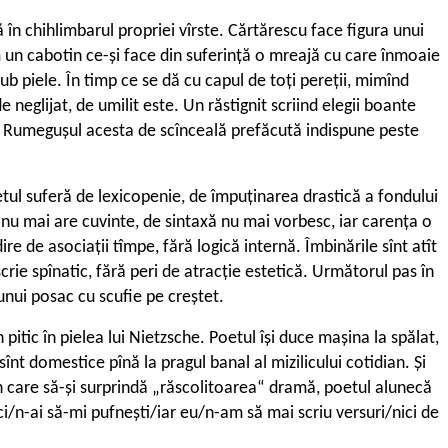
 în chihlimbarul propriei vîrste. Cărtărescu face figura unui
um un cabotin ce-și face din suferință o mreajă cu care înmoaie
sub piele. În timp ce se dă cu capul de toți pereții, mimînd
e neglijat, de umilit este. Un răstignit scriind elegii boante
). Rumegușul acesta de scînceală prefăcută indispune peste
Poetul suferă de lexicopenie, de împuținarea drastică a fondului
l nu mai are cuvinte, de sintaxă nu mai vorbesc, iar carența o
e de asociații tîmpe, fără logică internă. Îmbinările sînt atît
scrie spînatic, fără peri de atracție estetică. Următorul pas în
 unui posac cu scufie pe creștet.
tic în pielea lui Nietzsche. Poetul își duce mașina la spălat,
înt domestice pînă la pragul banal al mizilicului cotidian. Și
 din care să-și surprindă „răscolitoarea“ dramă, poetul alunecă
ci/n-ai să-mi pufnești/iar eu/n-am să mai scriu versuri/nici de