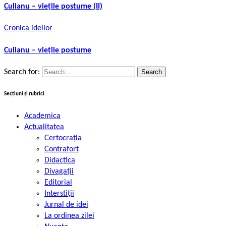
Culianu – viețile postume (II)
Cronica ideilor
Culianu – viețile postume
Search for:
Secțiuni și rubrici
Academica
Actualitatea
Certocrația
Contrafort
Didactica
Divagații
Editorial
Interstiții
Jurnal de idei
La ordinea zilei