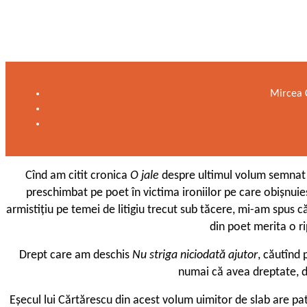
Mircea C
Cînd am citit cronica
O jale
despre ultimul volum semnat
preschimbat pe poet în victima ironiilor pe care obișnuie
armistițiu pe temei de litigiu trecut sub tăcere, mi-am spus c
din poet merita o ri
Drept care am deschis
Nu striga niciodată ajutor
, căutînd 
numai că avea dreptate, d
Eșecul lui Cărtărescu din acest volum uimitor de slab are pa