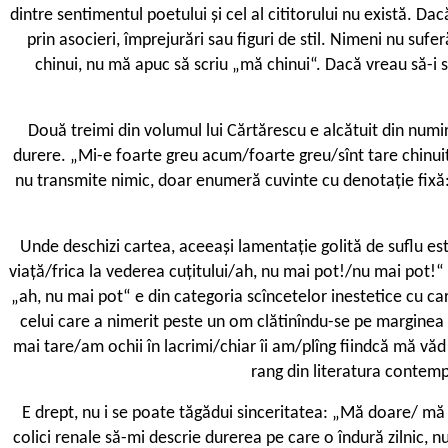
dintre sentimentul poetului și cel al cititorului nu există. Da
prin asocieri, împrejurări sau figuri de stil. Nimeni nu sufe
chinui, nu mă apuc să scriu „mă chinui“. Dacă vreau să-i s
Două treimi din volumul lui Cărtărescu e alcătuit din numire
durere. „Mi-e foarte greu acum/foarte greu/sînt tare chinuit
nu transmite nimic, doar enumeră cuvinte cu denotație fixă: ch
Unde deschizi cartea, aceeași lamentație golită de suflu est
viață/frica la vederea cuțitului/ah, nu mai pot!/nu mai pot!“ (
„ah, nu mai pot“ e din categoria scîncetelor inestetice cu care
celui care a nimerit peste un om clătinîndu-se pe marginea 
mai tare/am ochii în lacrimi/chiar îi am/plîng fiindcă mă văd
rang din literatura contempo
E drept, nu i se poate tăgădui sinceritatea: „Mă doare/ mă d
colici renale să-mi descrie durerea pe care o îndură zilnic, nu