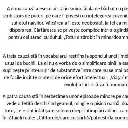
A doua cauză a eșecului stă în smiorcăiala de bărbat cu plet
scrib stors de puteri, pe care îl privești cu înțelegerea cuve
sufletul naivilor. Văicăreala îi este neobosită, la fel ca 
disperarea, Cărtărescu se privește complice într-o oglindă se
pentru cei săraci cu duhul. „Totul e zdrobit în mine/doam
A treia cauză stă în vocabularul restrîns la sponciul unei limb
uzual de buchii. La el nu e vorba de o simplificare pînă la e
suplinește printr-un șir de substantive între care nu se mai o
de facile încît te scutesc de orice efort intelectual: „Viața/ 
evoluția lui lirică va fi onomat
A patra cauză stă în serbezimea unor episoade minore pe care 
vede o fetiță deschizînd geamul, mîngîie o pisică oarbă, doar
totuși, ele sînt înfățișate solemn drept întîmplări adînci, ca
în răfuieli futile: „Cititorule/care cu scîrbă/pufnești/la poe