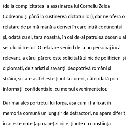
(de la complicitatea la asasinarea lui Corneliu Zelea
Codreanu și până la susținerea dictaturilor), dar ne oferă o
relatare de primă mână a derivei în care intră continentul
și, odată cu el, țara noastră, în cel de-al patrulea deceniu al
secolului trecut. O relatare venind de la un personaj încă
relevant, a cărui părere este solicitată zilnic de politicieni și
diplomați, de ziariști și savanți, deopotrivă români și
străini, și care astfel este ținut la curent, câteodată prin
informații confidențiale, cu mersul evenimentelor.
Dar mai ales portretul lui Iorga, așa cum i l-a fixat în
memoria comună un lung șir de detractori, ne apare diferit
în aceste note (aproape) zilnice, ținute cu conștiința