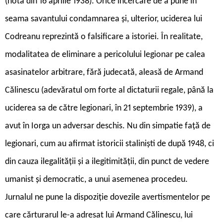
(nota din 16 aprilie 1938). Orice încercare de a pune în
seama savantului condamnarea și, ulterior, uciderea lui
Codreanu reprezintă o falsificare a istoriei. În realitate,
modalitatea de eliminare a pericolului legionar pe calea
asasinatelor arbitrare, fără judecată, aleasă de Armand
Călinescu (adevăratul om forte al dictaturii regale, până la
uciderea sa de către legionari, în 21 septembrie 1939), a
avut în Iorga un adversar deschis. Nu din simpatie față de
legionari, cum au afirmat istoricii staliniști de după 1948, ci
din cauza ilegalității și a ilegitimității, din punct de vedere
umanist și democratic, a unui asemenea procedeu.
Jurnalul ne pune la dispoziție dovezile avertismentelor pe
care cărturarul le-a adresat lui Armand Călinescu, lui