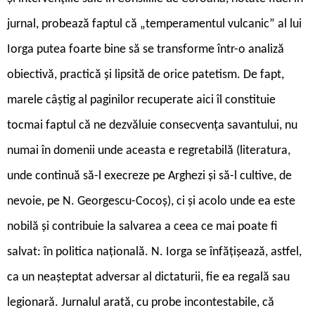
jurnal, probează faptul că „temperamentul vulcanic” al lui
Iorga putea foarte bine să se transforme într-o analiză
obiectivă, practică și lipsită de orice patetism. De fapt,
marele câștig al paginilor recuperate aici îl constituie
tocmai faptul că ne dezvăluie consecvența savantului, nu
numai în domenii unde aceasta e regretabilă (literatura,
unde continuă să-l execreze pe Arghezi și să-l cultive, de
nevoie, pe N. Georgescu-Cocoș), ci și acolo unde ea este
nobilă și contribuie la salvarea a ceea ce mai poate fi
salvat: în politica națională. N. Iorga se înfățișează, astfel,
ca un neașteptat adversar al dictaturii, fie ea regală sau
legionară. Jurnalul arată, cu probe incontestabile, că