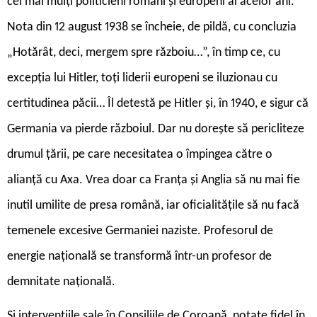
cei mai mulți politicieni români și europeni ai acelor ani.
Nota din 12 august 1938 se încheie, de pildă, cu concluzia
„Hotărât, deci, mergem spre războiu…”, în timp ce, cu
excepția lui Hitler, toți liderii europeni se iluzionau cu
certitudinea păcii… Îl detestă pe Hitler și, în 1940, e sigur că
Germania va pierde războiul. Dar nu dorește să pericliteze
drumul țării, pe care necesitatea o împingea către o
alianță cu Axa. Vrea doar ca Franța și Anglia să nu mai fie
inutil umilite de presa română, iar oficialitățile să nu facă
temenele excesive Germaniei naziste. Profesorul de
energie națională se transformă într-un profesor de
demnitate națională.
Și intervențiile sale în Consiliile de Coroană, notate fidel în