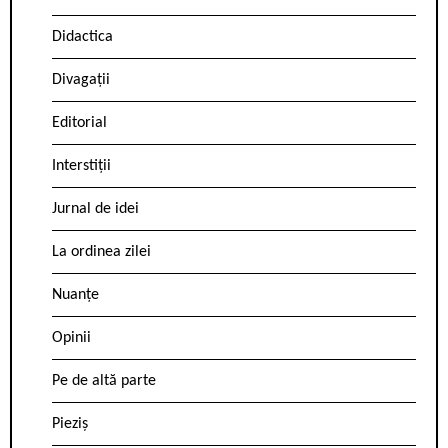
Didactica
Divagații
Editorial
Interstiții
Jurnal de idei
La ordinea zilei
Nuanțe
Opinii
Pe de altă parte
Pieziș