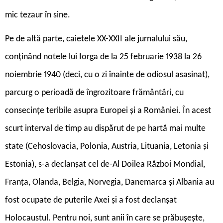
mic tezaur în sine.
Pe de altă parte, caietele XX-XXII ale jurnalului său,
conținând notele lui Iorga de la 25 februarie 1938 la 26
noiembrie 1940 (deci, cu o zi înainte de odiosul asasinat),
parcurg o perioadă de îngrozitoare frământări, cu
consecințe teribile asupra Europei și a României. În acest
scurt interval de timp au dispărut de pe hartă mai multe
state (Cehoslovacia, Polonia, Austria, Lituania, Letonia și
Estonia), s-a declanșat cel de-Al Doilea Război Mondial,
Franța, Olanda, Belgia, Norvegia, Danemarca și Albania au
fost ocupate de puterile Axei și a fost declanșat
Holocaustul. Pentru noi, sunt anii în care se prăbușește,