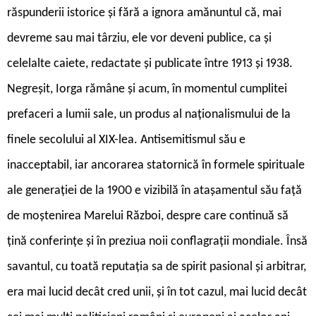
răspunderii istorice și fără a ignora amănuntul că, mai
devreme sau mai târziu, ele vor deveni publice, ca și
celelalte caiete, redactate și publicate între 1913 și 1938.
Negreșit, Iorga rămâne și acum, în momentul cumplitei
prefaceri a lumii sale, un produs al naționalismului de la
finele secolului al XIX-lea. Antisemitismul său e
inacceptabil, iar ancorarea statornică în formele spirituale
ale generației de la 1900 e vizibilă în atașamentul său față
de moștenirea Marelui Război, despre care continuă să
țină conferințe și în preziua noii conflagrații mondiale. Însă
savantul, cu toată reputația sa de spirit pasional și arbitrar,
era mai lucid decât cred unii, și în tot cazul, mai lucid decât