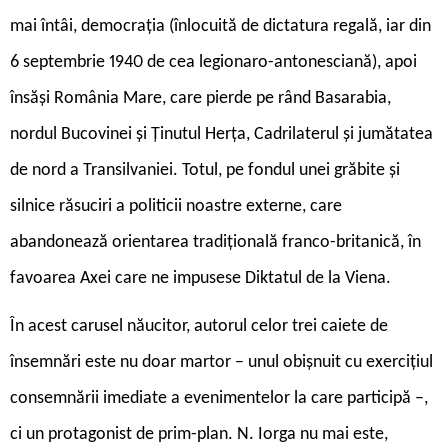
mai întâi, democrația (înlocuită de dictatura regală, iar din
6 septembrie 1940 de cea legionaro-antonesciană), apoi
însăși România Mare, care pierde pe rând Basarabia,
nordul Bucovinei și Ținutul Herța, Cadrilaterul și jumătatea
de nord a Transilvaniei. Totul, pe fondul unei grăbite și
silnice răsuciri a politicii noastre externe, care
abandonează orientarea tradițională franco-britanică, în
favoarea Axei care ne impusese Diktatul de la Viena.
În acest carusel năucitor, autorul celor trei caiete de
însemnări este nu doar martor – unul obișnuit cu exercițiul
consemnării imediate a evenimentelor la care participă –,
ci un protagonist de prim-plan. N. Iorga nu mai este,