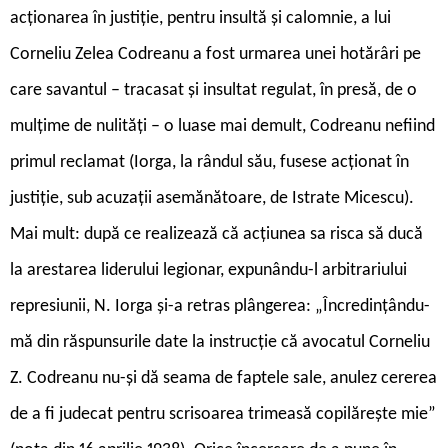
acționarea în justiție, pentru insultă și calomnie, a lui
Corneliu Zelea Codreanu a fost urmarea unei hotărâri pe
care savantul – tracasat și insultat regulat, în presă, de o
mulțime de nulități – o luase mai demult, Codreanu nefiind
primul reclamat (Iorga, la rândul său, fusese acționat în
justiție, sub acuzații asemănătoare, de Istrate Micescu).
Mai mult: după ce realizează că acțiunea sa risca să ducă
la arestarea liderului legionar, expunându-l arbitrariului
represiunii, N. Iorga și-a retras plângerea: „Încredințându-
mă din răspunsurile date la instrucție că avocatul Corneliu
Z. Codreanu nu-și dă seama de faptele sale, anulez cererea
de a fi judecat pentru scrisoarea trimeasă copilărește mie”