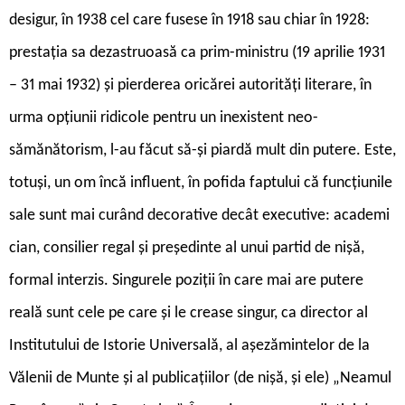
desigur, în 1938 cel care fusese în 1918 sau chiar în 1928:
prestația sa dezastruoasă ca prim-ministru (19 aprilie 1931
– 31 mai 1932) și pierderea oricărei autorități literare, în
urma opțiunii ridicole pentru un inexistent neo-
sămănătorism, l-au făcut să-și piardă mult din putere. Este,
totuși, un om încă influent, în pofida faptului că funcțiunile
sale sunt mai curând decorative decât executive: academi
cian, consilier regal și președinte al unui partid de nișă,
formal interzis. Singurele poziții în care mai are putere
reală sunt cele pe care și le crease singur, ca director al
Institutului de Istorie Universală, al așezămintelor de la
Vălenii de Munte și al publicațiilor (de nișă, și ele) „Neamul