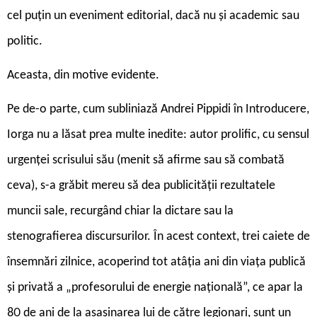
cel puțin un eveniment editorial, dacă nu și academic sau
politic.
Aceasta, din motive evidente.
Pe de-o parte, cum subliniază Andrei Pippidi în Introducere,
Iorga nu a lăsat prea multe inedite: autor prolific, cu sensul
urgenței scrisului său (menit să afirme sau să combată
ceva), s-a grăbit mereu să dea publicității rezultatele
muncii sale, recurgând chiar la dictare sau la
stenografierea discursurilor. În acest context, trei caiete de
însemnări zilnice, acoperind tot atâția ani din viața publică
și privată a „profesorului de energie națională”, ce apar la
80 de ani de la asasinarea lui de către legionari, sunt un