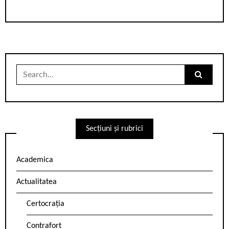
Search
for:
Secțiuni și rubrici
Academica
Actualitatea
Certocrația
Contrafort