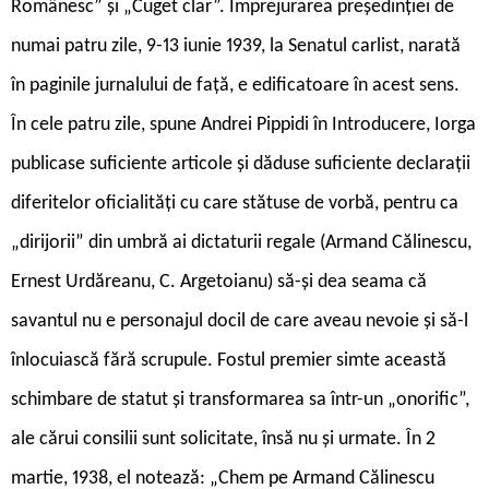
Românesc” și „Cuget clar”. Împrejurarea președinției de
numai patru zile, 9-13 iunie 1939, la Senatul carlist, narată
în paginile jurnalului de față, e edificatoare în acest sens.
În cele patru zile, spune Andrei Pippidi în Introducere, Iorga
publicase suficiente articole și dăduse suficiente declarații
diferitelor oficialități cu care stătuse de vorbă, pentru ca
„dirijorii” din umbră ai dictaturii regale (Armand Călinescu,
Ernest Urdăreanu, C. Argetoianu) să-și dea seama că
savantul nu e personajul docil de care aveau nevoie și să-l
înlocuiască fără scrupule. Fostul premier simte această
schimbare de statut și transformarea sa într-un „onorific”,
ale cărui consilii sunt solicitate, însă nu și urmate. În 2
martie, 1938, el notează: „Chem pe Armand Călinescu