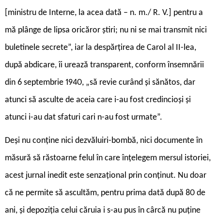
[ministru de Interne, la acea dată – n. m./ R. V.] pentru a
mă plânge de lipsa oricăror știri; nu ni se mai transmit nici
buletinele secrete”, iar la despărțirea de Carol al II-lea,
după abdicare, îi urează transparent, conform însemnării
din 6 septembrie 1940, „să revie curând și sănătos, dar
atunci să asculte de aceia care i-au fost credincioși și
atunci i-au dat sfaturi cari n-au fost urmate”.
Deși nu conține nici dezvăluiri-bombă, nici documente în
măsură să răstoarne felul în care înțelegem mersul istoriei,
acest jurnal inedit este senzațional prin conținut. Nu doar
că ne permite să ascultăm, pentru prima dată după 80 de
ani, și depoziția celui căruia i s-au pus în cârcă nu puține