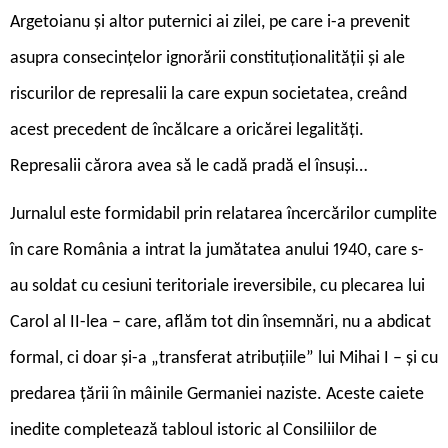
Argetoianu și altor puternici ai zilei, pe care i-a prevenit
asupra consecințelor ignorării constituționalității și ale
riscurilor de represalii la care expun societatea, creând
acest precedent de încălcare a oricărei legalități.
Represalii cărora avea să le cadă pradă el însuși…
Jurnalul este formidabil prin relatarea încercărilor cumplite
în care România a intrat la jumătatea anului 1940, care s-
au soldat cu cesiuni teritoriale ireversibile, cu plecarea lui
Carol al II-lea – care, aflăm tot din însemnări, nu a abdicat
formal, ci doar și-a „transferat atribuțiile” lui Mihai I – și cu
predarea țării în mâinile Germaniei naziste. Aceste caiete
inedite completează tabloul istoric al Consiliilor de