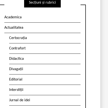
Secțiuni și rubrici
Academica
Actualitatea
Certocrația
Contrafort
Didactica
Divagații
Editorial
Interstiții
Jurnal de idei