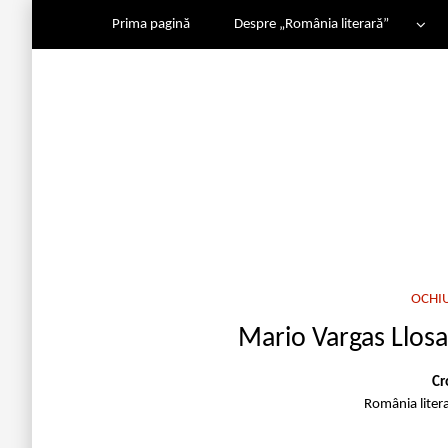
Prima pagină
Despre „România literară”
OCHI
Mario Vargas Llosa:
Cr
România liter