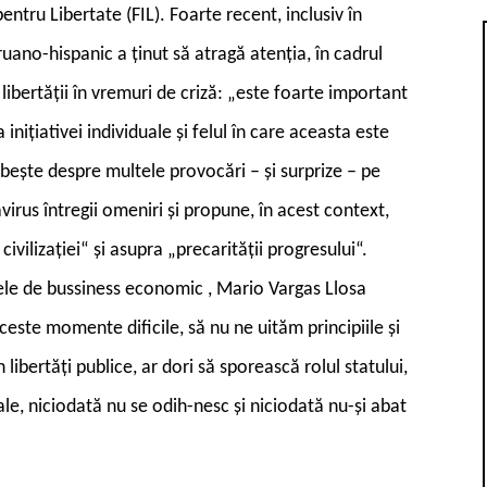
ntru Libertate (FIL). Foarte recent, inclusiv în
ruano-hispanic a ținut să atragă atenția, în cadrul
libertății în vremuri de criză: „este foarte important
ițiativei individuale și felul în care aceasta este
rbește despre multele provocări – și surprize – pe
irus întregii omeniri și propune, în acest context,
ivilizației“ și asupra „precarității progresului“.
onele de bussiness economic , Mario Vargas Llosa
aceste momente dificile, să nu ne uităm principiile și
 libertăți publice, ar dori să sporească rolul statului,
uale, niciodată nu se odih-nesc și niciodată nu-și abat