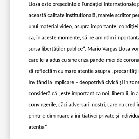
Llosa este președintele Fundației Internaționale pe
această calitate instituțională, marele scriitor pe
unui material video, asupra importanței condiției 
ca, în aceste momente, să ne amintim importanța in
sursa libertăților publice“. Mario Vargas Llosa vo
care le-a adus cu sine criza pande-miei de coronav
să reflectăm cu mare atenție asupra „precarității c
Invitând la implicare – deopotrivă civică și în z
consideră că „este important ca noi, liberalii, în 
convingerile, căci adversarii noștri, care nu cred în
printr-o diminuare a ini-țiativei private și individ
atenția“