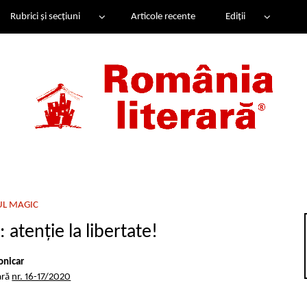
Rubrici și secțiuni
Articole recente
Ediții
UL MAGIC
 atenție la libertate!
onicar
ară
nr. 16-17/2020