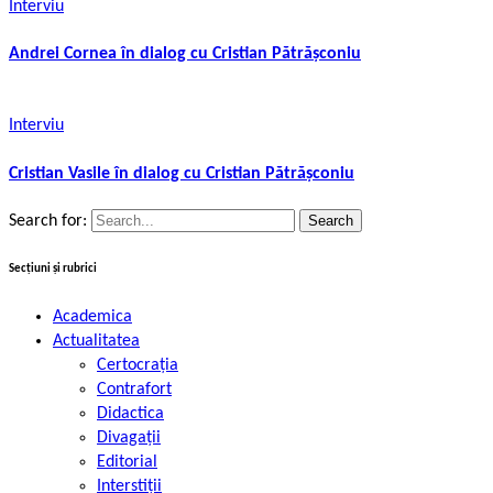
Interviu
Andrei Cornea în dialog cu Cristian Pătrășconiu
Interviu
Cristian Vasile în dialog cu Cristian Pătrășconiu
Search for:
Secțiuni și rubrici
Academica
Actualitatea
Certocrația
Contrafort
Didactica
Divagații
Editorial
Interstiții