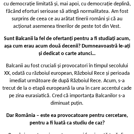
cu democrație limitată și, mai apoi, cu democrație deplină,
făcând eforturi serioase să atingă normalitatea. Am fost
surprins de ceea ce au arătat tinerii români și că au
acționat asemenea tinerilor de peste tot din Vest.
Sunt Balcanii la fel de ofertanți pentru a fi studiați acum,
așa cum erau acum două decenii? Dumneavoastră le-ați
și dedicat o carte atunci…
Balcanii au fost cruciali și provocatori în timpul secolului
XX, odată cu războiul european, Războiul Rece și perioada
imediat următoare de după Războiul Rece. Acum, s-a
trecut de la o etapă europeană la una în care accentul cade
pe zina eurasiatică. Cred că importanța Balcanilor s-a
diminuat puțin.
Dar România – este ea provocatoare pentru cercetare,
pentru a fi luată ca studiu de caz?