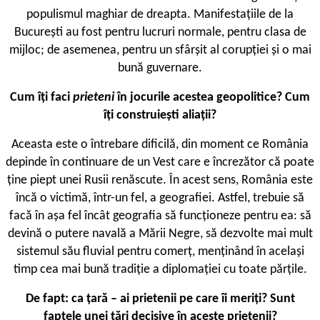
populismul maghiar de dreapta. Manifestațiile de la
București au fost pentru lucruri normale, pentru clasa de
mijloc; de asemenea, pentru un sfârșit al corupției și o mai
bună guvernare.
Cum îți faci
prieteni
în jocurile acestea geopolitice? Cum
îți construiești aliații?
Aceasta este o întrebare dificilă, din moment ce România
depinde în continuare de un Vest care e încrezător că poate
ține piept unei Rusii renăscute. În acest sens, România este
încă o victimă, într-un fel, a geografiei. Astfel, trebuie să
facă în așa fel încât geografia să funcționeze pentru ea: să
devină o putere navală a Mării Negre, să dezvolte mai mult
sistemul său fluvial pentru comerț, menținând în același
timp cea mai bună tradiție a diplomației cu toate părțile.
De fapt: ca țară – ai prietenii pe care îi meriți? Sunt
faptele unei țări decisive în aceste prietenii?