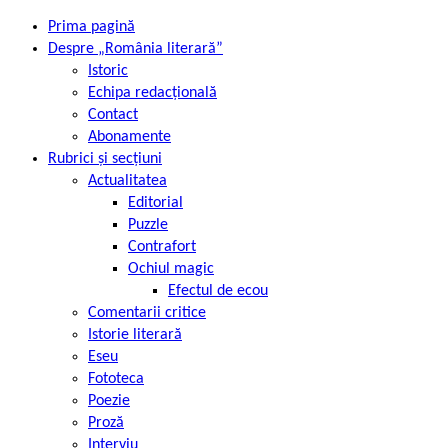
Prima pagină
Despre „România literară”
Istoric
Echipa redacțională
Contact
Abonamente
Rubrici și secțiuni
Actualitatea
Editorial
Puzzle
Contrafort
Ochiul magic
Efectul de ecou
Comentarii critice
Istorie literară
Eseu
Fototeca
Poezie
Proză
Interviu