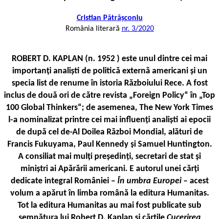
Cristian Pătrășconiu
România literară
nr. 3/2020
ROBERT D. KAPLAN (n. 1952 ) este unul dintre cei mai
importanţi analişti de politică externă americani şi un
specia ­list de renume în istoria Războiului Rece. A fost
inclus de două ori de către revista „Foreign Policy“ în „Top
100 Global Thinkers“; de asemenea, The New York Times
l-a nominalizat printre cei mai influenţi analişti ai epocii
de după cel de-Al Doilea Război Mondial, alături de
Francis Fukuyama, Paul Kennedy şi Samuel Huntington.
A consiliat mai mulți președinți, secretari de stat și
miniștri ai Apărării americani. E autorul unei cărți
dedicate integral României –
În umbra Europei
– acest
volum a apărut în limba română la editura Humanitas.
Tot la editura Humanitas au mai fost publicate sub
semnătura lui Robert D. Kaplan și cărțile
Cucerirea