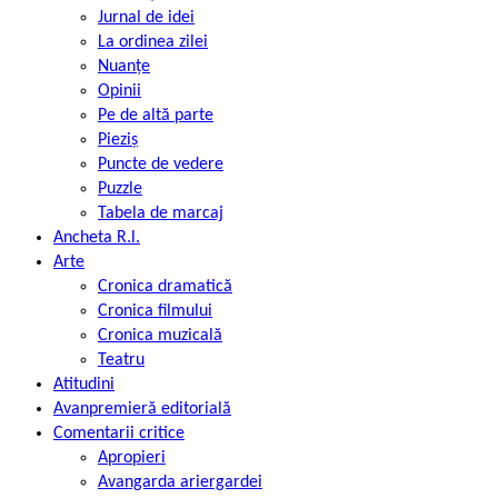
Jurnal de idei
La ordinea zilei
Nuanțe
Opinii
Pe de altă parte
Pieziș
Puncte de vedere
Puzzle
Tabela de marcaj
Ancheta R.l.
Arte
Cronica dramatică
Cronica filmului
Cronica muzicală
Teatru
Atitudini
Avanpremieră editorială
Comentarii critice
Apropieri
Avangarda ariergardei