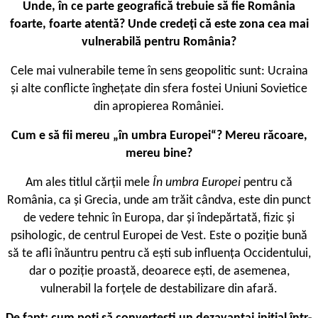
Unde, în ce parte geografică trebuie să fie România
foarte, foarte atentă? Unde credeți că este zona cea mai
vulnerabilă pentru România?
Cele mai vulnerabile teme în sens geopolitic sunt: Ucraina
și alte conflicte înghețate din sfera fostei Uniuni Sovietice
din apropierea României.
Cum e să fii mereu „în umbra Europei“? Mereu răcoare,
mereu bine?
Am ales titlul cărții mele
În umbra Europei
pentru că
România, ca și Grecia, unde am trăit cândva, este din punct
de vedere tehnic în Europa, dar și îndepărtată, fizic și
psihologic, de centrul Europei de Vest. Este o poziție bună
să te afli înăuntru pentru că ești sub influența Occidentului,
dar o poziție proastă, deoarece ești, de asemenea,
vulnerabil la forțele de destabilizare din afară.