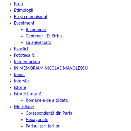
Eseu
Etimologii
Eu și comunismul
Eveniment
Bicentenar
Centenar I.D. Sîrbu
La aniversară
Evocări
Fototeca R.l.
In memoriam
IN MEMORIAM NICOLAE MANOLESCU
Inedit
Interviu
Istorie
Istorie literară
Romanele de altădată
Meridiane
Corespondență din Paris
Hexagonale
Parisul scriitorilor