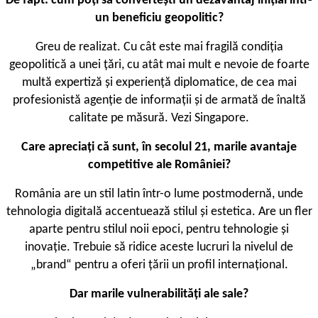
De fapt: cum poți să convertești un dezavantaj inițial într-
un beneficiu geopolitic?
Greu de realizat. Cu cât este mai fragilă condiția
geopolitică a unei țări, cu atât mai mult e nevoie de foarte
multă expertiză și experiență diplomatice, de cea mai
profesionistă agenție de informații și de armată de înaltă
calitate pe măsură. Vezi Singapore.
Care apreciați că sunt, în secolul 21, marile avantaje
competitive ale României?
România are un stil latin într-o lume postmodernă, unde
tehnologia digitală accentuează stilul și estetica. Are un fler
aparte pentru stilul noii epoci, pentru tehnologie și
inovație. Trebuie să ridice aceste lucruri la nivelul de
„brand“ pentru a oferi țării un profil internațional.
Dar marile vulnerabilități ale sale?