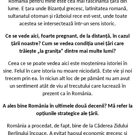
România pentru mine este cea mai fascinantă țară din
lume. E țara unde Bizanțul grecesc, latinitatea romană,
sultanatul otoman și războiul rece est-vest, unde toate
acestea se intersectează într-un sens istoric.
Ce se vede aici, foarte pregnant, de la distanță, în cazul
țării noastre? Cum se vedea condiția unei țări care
trăiește „la granița“ dintre mai multe lumi?
Ceea ce se poate vedea aici este moștenirea istoriei în
sine. Felul în care istoria nu moare niciodată. Este vie și noi
trecem prin ea. În niciun alt loc de pe pământ nu am avut
un sentiment atât de viu al trecutului care lucrează în
prezent ca în România.
A ales bine România în ultimele două decenii? Mă refer la
opțiunile strategice ale țării.
România a procedat, de fapt, bine de la Căderea Zidului
Berlinului încoace. A evitat haosul economic grecesc și