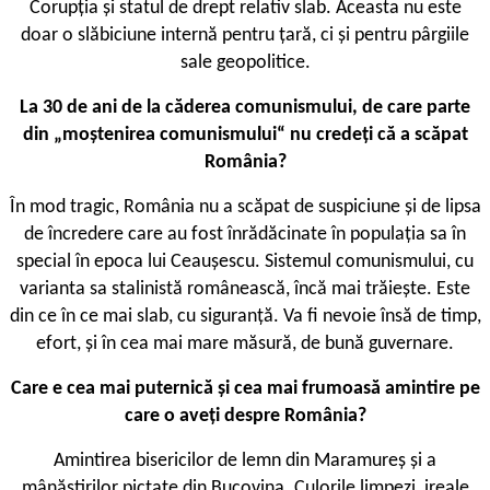
Corupția și statul de drept relativ slab. Aceasta nu este
doar o slăbiciune internă pentru țară, ci și pentru pârgiile
sale geopolitice.
La 30 de ani de la căderea comunismului, de care parte
din „moștenirea comunismului“ nu credeți că a scăpat
România?
În mod tragic, România nu a scăpat de suspiciune și de lipsa
de încredere care au fost înrădăcinate în populația sa în
special în epoca lui Ceaușescu. Sistemul comunismului, cu
varianta sa stalinistă românească, încă mai trăiește. Este
din ce în ce mai slab, cu siguranță. Va fi nevoie însă de timp,
efort, și în cea mai mare măsură, de bună guvernare.
Care e cea mai puternică și cea mai frumoasă amintire pe
care o aveți despre România?
Amintirea bisericilor de lemn din Maramureș și a
mânăstirilor pictate din Bucovina. Culorile limpezi, ireale