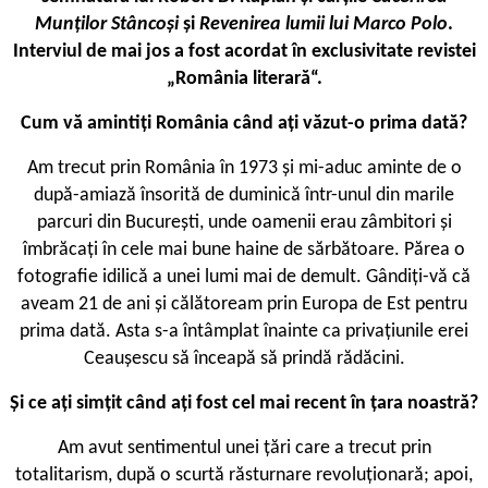
Munților Stâncoși
și
Revenirea lumii lui Marco Polo
.
Interviul de mai jos a fost acordat în exclusivitate revistei
„România literară“.
Cum vă amintiți România când ați văzut-o prima dată?
Am trecut prin România în 1973 și mi-aduc aminte de o
după-amiază însorită de duminică într-unul din marile
parcuri din București, unde oamenii erau zâmbitori și
îmbrăcați în cele mai bune haine de sărbătoare. Părea o
fotografie idilică a unei lumi mai de demult. Gândiți-vă că
aveam 21 de ani și călătoream prin Europa de Est pentru
prima dată. Asta s-a întâmplat înainte ca privațiunile erei
Ceaușescu să înceapă să prindă rădăcini.
Și ce ați simțit când ați fost cel mai recent în țara noastră?
Am avut sentimentul unei țări care a trecut prin
totalitarism, după o scurtă răsturnare revoluționară; apoi,