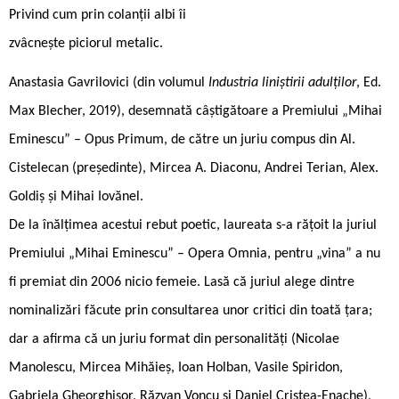
Privind cum prin colanții albi îi
zvâcnește piciorul metalic.
Anastasia Gavrilovici (din volumul
Industria liniștirii adulților
, Ed.
Max Blecher, 2019), desemnată câștigătoare a Premiului „Mihai
Eminescu” – Opus Primum, de către un juriu compus din Al.
Cistelecan (președinte), Mircea A. Diaconu, Andrei Terian, Alex.
Goldiș și Mihai Iovănel.
De la înălțimea acestui rebut poetic, laureata s-a rățoit la juriul
Premiului „Mihai Eminescu” – Opera Omnia, pentru „vina” a nu
fi premiat din 2006 nicio femeie. Lasă că juriul alege dintre
nominalizări făcute prin consultarea unor critici din toată țara;
dar a afirma că un juriu format din personalități (Nicolae
Manolescu, Mircea Mihăieș, Ioan Holban, Vasile Spiridon,
Gabriela Gheorghișor, Răzvan Voncu și Daniel Cristea-Enache),