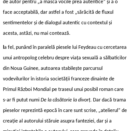
de autor pentru „a masca vocile prea autentice” și a o
face acceptabilă, dar astfel a fost „sărăcită de fluxul
sentimentelor și de dialogul autentic cu contextul și
acesta, astăzi, nu mai contează.
l
a fel, punând în paralelă piesele lui Feydeau cu cercetarea
unui antropolog celebru despre viața sexuală a sălbaticilor
din Noua Guinee, autoarea stabilește parcursul
vodevilurilor în istoria societății franceze dinainte de
Primul Război Mondial pe traseul unui posibil roman care
s-ar fi putut numi
De la căsătorie la divorț.
Dar dacă trama
pieselor reprezintă epocă în care sunt scrise, „atelierul” de
creație al autorului stăruie asupra fanteziei, dar și a