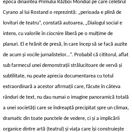
epoca dinaintea Primului Război Mondial pe care celebrul
Cyrano al lui Rostand o reprezintă: „perioada e plină de
lovituri de teatru”, constată autoarea, „Dialogul social e
intens, cu valorile în ciocnire liberă pe o mulțime de
planuri. El e hrănit de presă, în care încep să se facă auzite
de acum și vocile jurnalistelor…”. Probabil că cititorul, aflat
sub farmecul unei demonstrații strălucitoare de vervă și
subtilitate, nu poate aprecia documentarea cu totul
extraordinară a acestor afirmații care, făcute în câteva
rânduri de text, nu dau numai o imagine panoramică totală
a unei societăți care se îndreaptă precipitat spre un climax,
dramatic din toate punctele de vedere, ci și a implicării
organice dintre artă (teatrul) și viața care își construiește