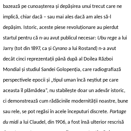
bazează pe cunoașterea și depășirea unui trecut care ne
implică, chiar dacă – sau mai ales dacă am ales să-l
depășim. Istoric, aceste piese revoluționare au pierdut
startul pentru că n-au avut publicul necesar:
Ubu rege
a lui
Jarry (tot din 1897, ca și
Cyrano
a lui Rostand) n-a avut
decât cinci reprezentații până după al Doilea Război
Mondial și studiul Sandei Golopenția, care radiografiază
perspectivele epocii și „tipul uman încă neștiut pe care
aceasta îl plămădea”, nu stabilește doar un adevăr istoric,
ci demonstrează cum rădăcinile modernității noastre, bune
sau rele, se pot regăsi în acele începuturi discrete.
Partage
du midi
a lui Claudel, din 1906, a fost însă ulterior rescrisă