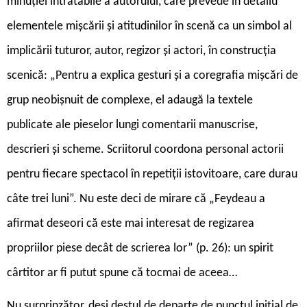
minuției intratabile a autorului, care prevede în detaliu
elementele mișcării și atitudinilor în scenă ca un simbol al
implicării tuturor, autor, regizor și actori, în construcția
scenică: „Pentru a explica gesturi și a coregrafia mișcări de
grup neobișnuit de complexe, el adaugă la textele
publicate ale pieselor lungi comentarii manuscrise,
descrieri și scheme. Scriitorul coordona personal actorii
pentru fiecare spectacol în repetiții istovitoare, care durau
câte trei luni”. Nu este deci de mirare că „Feydeau a
afirmat deseori că este mai interesat de regizarea
propriilor piese decât de scrierea lor” (p. 26): un spirit
cârtitor ar fi putut spune că tocmai de aceea…
Nu surprinzător, deși destul de departe de punctul inițial de