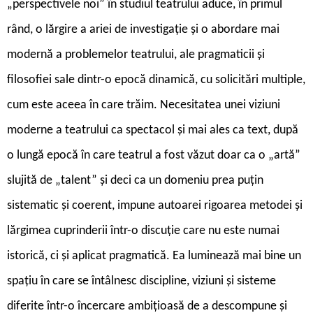
„perspectivele noi” în studiul teatrului aduce, în primul
rând, o lărgire a ariei de investigație și o abordare mai
modernă a problemelor teatrului, ale pragmaticii și
filosofiei sale dintr-o epocă dinamică, cu solicitări multiple,
cum este aceea în care trăim. Necesitatea unei viziuni
moderne a teatrului ca spectacol și mai ales ca text, după
o lungă epocă în care teatrul a fost văzut doar ca o „artă”
slujită de „talent” și deci ca un domeniu prea puțin
sistematic și coerent, impune autoarei rigoarea metodei și
lărgimea cuprinderii într-o discuție care nu este numai
istorică, ci și aplicat pragmatică. Ea luminează mai bine un
spațiu în care se întâlnesc discipline, viziuni și sisteme
diferite într-o încercare ambițioasă de a descompune și