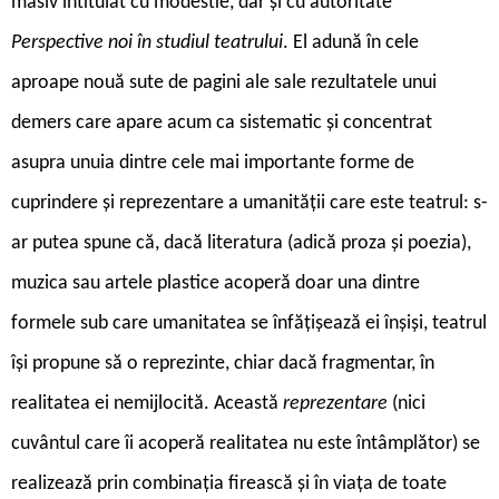
masiv intitulat cu modestie, dar și cu autoritate
Perspective noi în studiul teatrului
. El adună în cele
aproape nouă sute de pagini ale sale rezultatele unui
demers care apare acum ca sistematic și concentrat
asupra unuia dintre cele mai importante forme de
cuprindere și reprezentare a umanității care este teatrul: s-
ar putea spune că, dacă literatura (adică proza și poezia),
muzica sau artele plastice acoperă doar una dintre
formele sub care umanitatea se înfățișează ei înșiși, teatrul
își propune să o reprezinte, chiar dacă fragmentar, în
realitatea ei nemijlocită. Această
reprezentare
(nici
cuvântul care îi acoperă realitatea nu este întâmplător) se
realizează prin combinația firească și în viața de toate