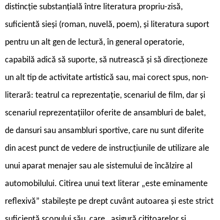
distincție substanțială între literatura propriu-zisă,
suficientă sieși (roman, nuvelă, poem), și literatura suport
pentru un alt gen de lectură, în general operatorie,
capabilă adică să suporte, să nutrească și să direcționeze
un alt tip de activitate artistică sau, mai corect spus, non-
literară: teatrul ca reprezentație, scenariul de film, dar și
scenariul reprezentațiilor oferite de ansambluri de balet,
de dansuri sau ansambluri sportive, care nu sunt diferite
din acest punct de vedere de instrucțiunile de utilizare ale
unui aparat menajer sau ale sistemului de încălzire al
automobilului. Citirea unui text literar „este eminamente
reflexivă” stabilește pe drept cuvânt autoarea și este strict
suficientă scopului său, care „asigură cititoarelor și