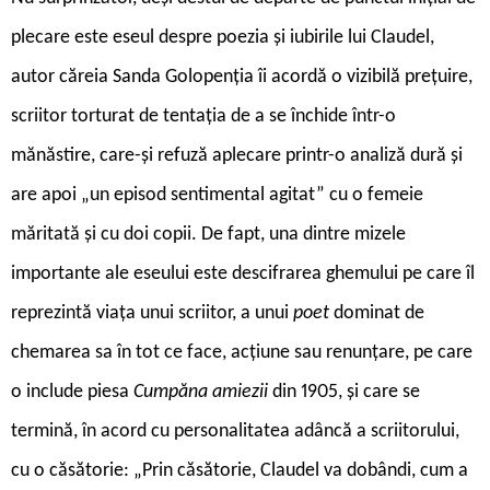
plecare este eseul despre poezia și iubirile lui Claudel,
autor căreia Sanda Golopenția îi acordă o vizibilă prețuire,
scriitor torturat de tentația de a se închide într-o
mănăstire, care-și refuză aplecare printr-o analiză dură și
are apoi „un episod sentimental agitat” cu o femeie
măritată și cu doi copii. De fapt, una dintre mizele
importante ale eseului este descifrarea ghemului pe care îl
reprezintă viața unui scriitor, a unui
poet
dominat de
chemarea sa în tot ce face, acțiune sau renunțare, pe care
o include piesa
Cumpăna amiezii
din 1905, și care se
termină, în acord cu personalitatea adâncă a scriitorului,
cu o căsătorie: „Prin căsătorie, Claudel va dobândi, cum a