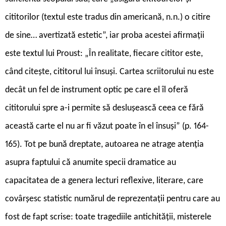
cititorilor (textul este tradus din americană, n.n.) o citire
de sine… avertizată estetic”, iar proba acestei afirmații
este textul lui Proust: „În realitate, fiecare cititor este,
când citește, cititorul lui însuși. Cartea scriitorului nu este
decât un fel de instrument optic pe care el îl oferă
cititorului spre a-i permite să deslușească ceea ce fără
această carte el nu ar fi văzut poate în el însuși” (p. 164-
165). Tot pe bună dreptate, autoarea ne atrage atenția
asupra faptului că anumite specii dramatice au
capacitatea de a genera lecturi reflexive, literare, care
covârșesc statistic numărul de reprezentații pentru care au
fost de fapt scrise: toate tragediile antichității, misterele