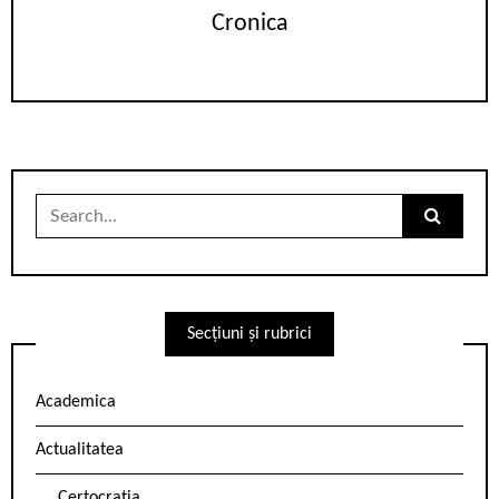
Cronica
Search
for:
Secțiuni și rubrici
Academica
Actualitatea
Certocrația