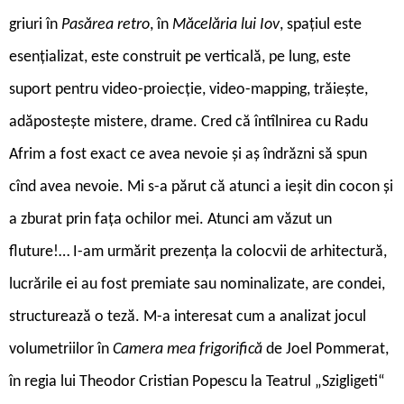
griuri în
Pasărea retro
, în
Măcelăria lui Iov
, spațiul este
esențializat, este construit pe verticală, pe lung, este
suport pentru video-proiecție, video-mapping, trăiește,
adăpostește mistere, drame. Cred că întîlnirea cu Radu
Afrim a fost exact ce avea nevoie și aș îndrăzni să spun
cînd avea nevoie. Mi s-a părut că atunci a ieșit din cocon și
a zburat prin fața ochilor mei. Atunci am văzut un
fluture!… I-am urmărit prezența la colocvii de arhitectură,
lucrările ei au fost premiate sau nominalizate, are condei,
structurează o teză. M-a interesat cum a analizat jocul
volumetriilor în
Camera mea frigorifică
de Joel Pommerat,
în regia lui Theodor Cristian Popescu la Teatrul „Szigligeti“