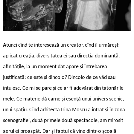
A
tunci cînd te interesează un creator, cînd îi urmărești
aplicat creația, diversitatea ei sau direcția dominantă,
afinitățile, la un moment dat apare și întrebarea
justificată: ce este și dincolo? Dincolo de ce văd sau
intuiesc. Ce mi se pare și ce ar fi adevărat din tatonările
mele. Ce materie dă carne și esență unui univers scenic,
unui spațiu. Cînd arhitecta Irina Moscu a intrat și în zona
scenografiei, după primele două spectacole, am mirosit
aerul ei proaspăt. Dar și faptul că vine dintr-o școală