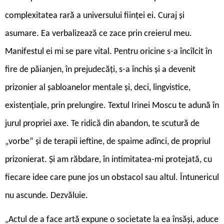
complexitatea rară a universului ființei ei. Curaj și
asumare. Ea verbalizează ce zace prin creierul meu.
Manifestul ei mi se pare vital. Pentru oricine s-a încîlcit în
fire de păianjen, în prejudecăți, s-a închis și a devenit
prizonier al șabloanelor mentale și, deci, lingvistice,
existențiale, prin prelungire. Textul Irinei Moscu te adună în
jurul propriei axe. Te ridică din abandon, te scutură de
„vorbe“ și de terapii ieftine, de spaime adînci, de propriul
prizonierat. Și am răbdare, în intimitatea-mi protejată, cu
fiecare idee care pune jos un obstacol sau altul. Întunericul
nu ascunde. Dezvăluie.
Actul de a face artă expune o societate la ea însăși, aduce
„