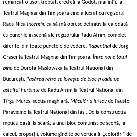
remarcat-o ușor, treptat, cred că la Godot, mai întîi, la
Teatrul Maghiar din Timișoara cînd a lucrat cu regizorul
Radu Nica
Incendii
, ca să mă opresc definitiv la ea odată
cu punerile în scenă ale regizorului Radu Afrim, complet
diferite, din toate punctele de vedere.
Rabenthal
de Jorg
Graser la Teatrul Maghiar din Timișoara,
Între noi e totul
bine
de Dorota Maslowska la Teatrul Național din
București,
Pasărea retro se lovește de bloc și cade pe
asfaltul fierbinte
de Radu Afrim la Teatrul Național din
Tîrgu-Mureș, secția maghiară,
Măcelăria lui Iov
de Fausto
Paravidino la Teatrul Național din Iași. De la construcția
meticuloasă, la scară, a unui bloc comunist pe scenă, la
calcul, proporții, volume gîndite pe verticală, „colorări“ de