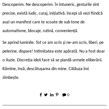
Descoperim. Ne descoperim. În întuneric, gesturile sînt
precise, există ludic, curaj, inițiativă, începi să vezi fiindcă
auzi un manifest care te scoate de sub tone de
automatisme, blocaje, rutină, conveniență.
Se aprind luminile. Tot ce am scris și ne-am scris, liberi, pe
pelerine, dispare! Intimitatea este apărată. Nu a fost doar
o iluzie. Discreția ideii face să se piardă urmele eliberării.
Rămîne, însă, descătușarea din mine. Călăuza îmi
zîmbește.
0