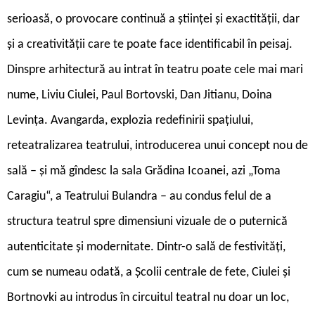
serioasă, o provocare continuă a științei și exactității, dar
și a creativității care te poate face identificabil în peisaj.
Dinspre arhitectură au intrat în teatru poate cele mai mari
nume, Liviu Ciulei, Paul Bortovski, Dan Jitianu, Doina
Levința. Avangarda, explozia redefinirii spațiului,
reteatralizarea teatrului, introducerea unui concept nou de
sală – și mă gîndesc la sala Grădina Icoanei, azi „Toma
Caragiu“, a Teatrului Bulandra – au condus felul de a
structura teatrul spre dimensiuni vizuale de o puternică
autenticitate și modernitate. Dintr-o sală de festivități,
cum se numeau odată, a Școlii centrale de fete, Ciulei și
Bortnovki au introdus în circuitul teatral nu doar un loc,