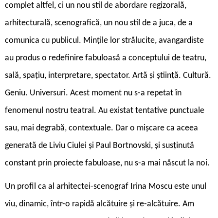
complet altfel, ci un nou stil de abordare regizorală,
arhitecturală, scenografică, un nou stil de a juca, de a
comunica cu publicul. Mințile lor strălucite, avangardiste
au produs o redefinire fabuloasă a conceptului de teatru,
sală, spațiu, interpretare, spectator. Artă și știință. Cultură.
Geniu. Universuri. Acest moment nu s-a repetat în
fenomenul nostru teatral. Au existat tentative punctuale
sau, mai degrabă, contextuale. Dar o mișcare ca aceea
generată de Liviu Ciulei și Paul Bortnovski, și susținută
constant prin proiecte fabuloase, nu s-a mai născut la noi.
Un profil ca al arhitectei-scenograf Irina Moscu este unul
viu, dinamic, într-o rapidă alcătuire și re-alcătuire. Am