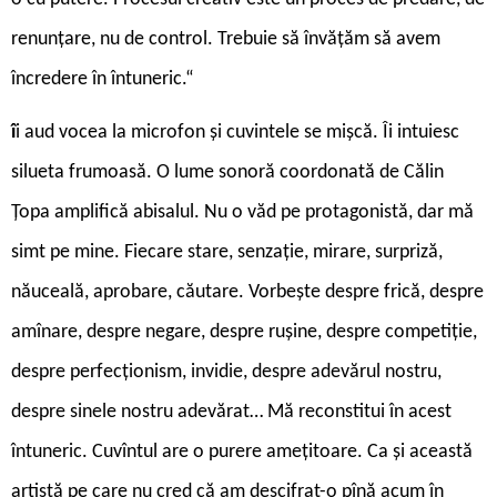
renunțare, nu de control. Trebuie să învățăm să avem
încredere în întuneric.“
î
i aud vocea la microfon și cuvintele se mișcă. Îi intuiesc
silueta frumoasă. O lume sonoră coordonată de Călin
Țopa amplifică abisalul. Nu o văd pe protagonistă, dar mă
simt pe mine. Fiecare stare, senzație, mirare, surpriză,
năuceală, aprobare, căutare. Vorbește despre frică, despre
amînare, despre negare, despre rușine, despre competiție,
despre perfecționism, invidie, despre adevărul nostru,
despre sinele nostru adevărat… Mă reconstitui în acest
întuneric. Cuvîntul are o purere amețitoare. Ca și această
artistă pe care nu cred că am descifrat-o pînă acum în