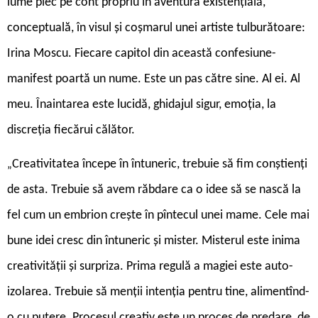
lume plec pe cont propriu în aventura existențială,
conceptuală, în visul și coșmarul unei artiste tulburătoare:
Irina Moscu. Fiecare capitol din această confesiune-
manifest poartă un nume. Este un pas către sine. Al ei. Al
meu. Înaintarea este lucidă, ghidajul sigur, emoția, la
discreția fiecărui călător.
Creativitatea începe în întuneric, trebuie să fim conștienți
„
de asta. Trebuie să avem răbdare ca o idee să se nască la
fel cum un embrion crește în pîntecul unei mame. Cele mai
bune idei cresc din întuneric și mister. Misterul este inima
creativității și surpriza. Prima regulă a magiei este auto-
izolarea. Trebuie să menții intenția pentru tine, alimentînd-
o cu putere. Procesul creativ este un proces de predare, de