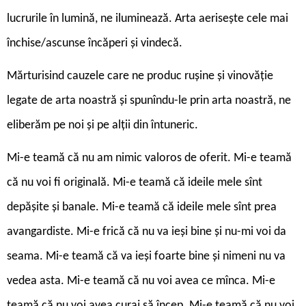
lucrurile în lumină, ne iluminează. Arta aerisește cele mai
închise/ascunse încăperi și vindecă.
Mărturisind cauzele care ne produc rușine și vinovăție
legate de arta noastră și spunîndu-le prin arta noastră, ne
eliberăm pe noi și pe alții din întuneric.
Mi-e teamă că nu am nimic valoros de oferit. Mi-e teamă
că nu voi fi originală. Mi-e teamă că ideile mele sînt
depășite și banale. Mi-e teamă că ideile mele sînt prea
avangardiste. Mi-e frică că nu va ieși bine și nu-mi voi da
seama. Mi-e teamă că va ieși foarte bine și nimeni nu va
vedea asta. Mi-e teamă că nu voi avea ce mînca. Mi-e
teamă că nu voi avea curaj să încep. Mi-e teamă că nu voi