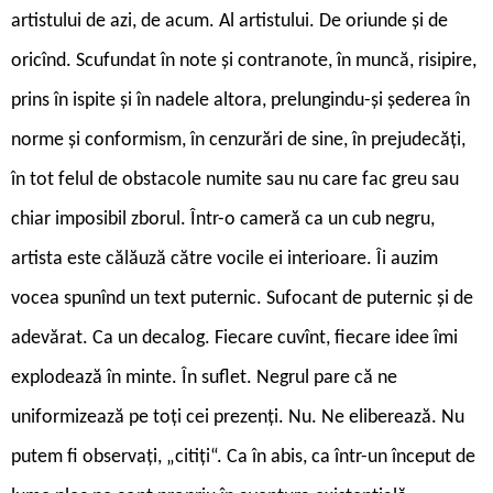
artistului de azi, de acum. Al artistului. De oriunde și de
oricînd. Scufundat în note și contranote, în muncă, risipire,
prins în ispite și în nadele altora, prelungindu-și șederea în
norme și conformism, în cenzurări de sine, în prejudecăți,
în tot felul de obstacole numite sau nu care fac greu sau
chiar imposibil zborul. Într-o cameră ca un cub negru,
artista este călăuză către vocile ei interioare. Îi auzim
vocea spunînd un text puternic. Sufocant de puternic și de
adevărat. Ca un decalog. Fiecare cuvînt, fiecare idee îmi
explodează în minte. În suflet. Negrul pare că ne
uniformizează pe toți cei prezenți. Nu. Ne eliberează. Nu
putem fi observați, „citiți“. Ca în abis, ca într-un început de