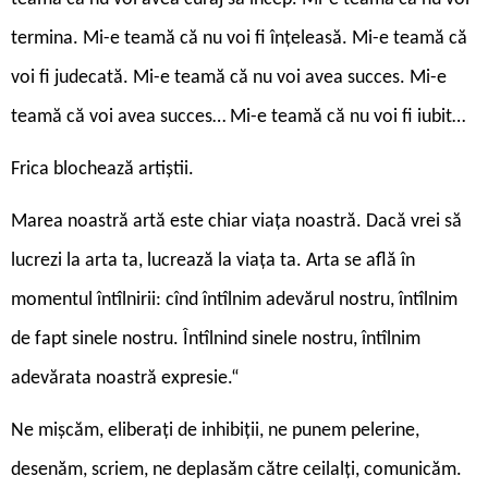
termina. Mi-e teamă că nu voi fi înțeleasă. Mi-e teamă că
voi fi judecată. Mi-e teamă că nu voi avea succes. Mi-e
teamă că voi avea succes… Mi-e teamă că nu voi fi iubit…
Frica blochează artiștii.
Marea noastră artă este chiar viața noastră. Dacă vrei să
lucrezi la arta ta, lucrează la viața ta. Arta se află în
momentul întîlnirii: cînd întîlnim adevărul nostru, întîlnim
de fapt sinele nostru. Întîlnind sinele nostru, întîlnim
adevărata noastră expresie.“
Ne mișcăm, eliberați de inhibiții, ne punem pelerine,
desenăm, scriem, ne deplasăm către ceilalți, comunicăm.