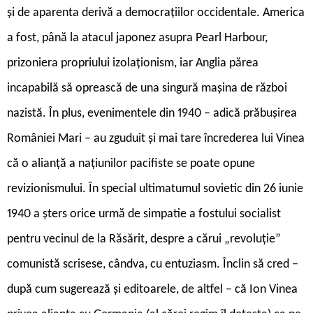
și de aparenta derivă a democrațiilor occidentale. America
a fost, până la atacul japonez asupra Pearl Harbour,
prizoniera propriului izolaționism, iar Anglia părea
incapabilă să oprească de una singură mașina de război
nazistă. În plus, evenimentele din 1940 – adică prăbușirea
României Mari – au zguduit și mai tare încrederea lui Vinea
că o alianță a națiunilor pacifiste se poate opune
revizionismului. În special ultimatumul sovietic din 26 iunie
1940 a șters orice urmă de simpatie a fostului socialist
pentru vecinul de la Răsărit, despre a cărui „revoluție”
comunistă scrisese, cândva, cu entuziasm. Înclin să cred –
după cum sugerează și editoarele, de altfel – că Ion Vinea