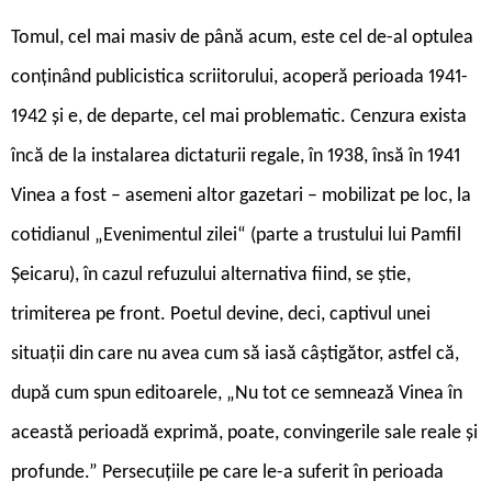
Tomul, cel mai masiv de până acum, este cel de-al optulea
conținând publicistica scriitorului, acoperă perioada 1941-
1942 și e, de departe, cel mai problematic. Cenzura exista
încă de la instalarea dictaturii regale, în 1938, însă în 1941
Vinea a fost – asemeni altor gazetari – mobilizat pe loc, la
cotidianul „Evenimentul zilei“ (parte a trustului lui Pamfil
Șeicaru), în cazul refuzului alternativa fiind, se știe,
trimiterea pe front. Poetul devine, deci, captivul unei
situații din care nu avea cum să iasă câștigător, astfel că,
după cum spun editoarele, „Nu tot ce semnează Vinea în
această perioadă exprimă, poate, convingerile sale reale și
profunde.” Persecuțiile pe care le-a suferit în perioada