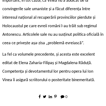
important, în tot cazul, că Vinea nu a abdicat de la
convingerile sale umaniste și a făcut diferența între
interesul național al recuperării provinciilor pierdute și
Holocaustul pe care evreii români l-au trăit sub regimul
Antonescu. Articolele sale nu au susținut politica oficială în
ceea ce privește așa-zisa „problemă evreiască”.
La fel ca volumele precedente, și acesta este excelent
editat de Elena Zaharia-Filipaș și Magdalena Răduță.
Competența și devotamentul lor pentru opera lui Ion
Vinea îi asigură scriitorului o posteritate binemeritată.
0