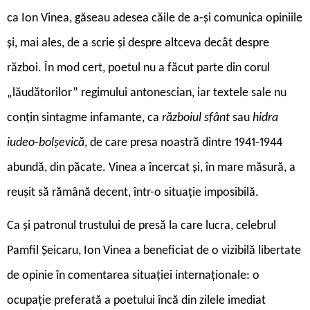
ca Ion Vinea, găseau adesea căile de a-și comunica opiniile
și, mai ales, de a scrie și despre altceva decât despre
război. În mod cert, poetul nu a făcut parte din corul
„lăudătorilor” regimului antonescian, iar textele sale nu
conțin sintagme infamante, ca
războiul sfânt
sau
hidra
iudeo-bolșevică
, de care presa noastră dintre 1941-1944
abundă, din păcate. Vinea a încercat și, în mare măsură, a
reușit să rămână decent, într-o situație imposibilă.
Ca și patronul trustului de presă la care lucra, celebrul
Pamfil Șeicaru, Ion Vinea a beneficiat de o vizibilă libertate
de opinie în comentarea situației internaționale: o
ocupație preferată a poetului încă din zilele imediat