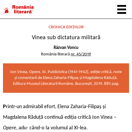
CRONICA EDIȚIILOR
Vinea sub dictatura militară
Răzvan Voncu
România literară
nr. 45/2019
Ion Vinea, Opere. XI. Publicistica (1941-1942), ediție critică, note
și comentarii de Elena Zaharia-Filipaș și Magdalena Răduță,
Editura Muzeul Literaturii Române, București, 2019, 885 pag.
P
rintr-un admirabil efort, Elena Zaharia-Filipaș și
Magdalena Răduță continuă ediția critică Ion Vinea –
Opere
, adu- când-o la volumul al XI-lea.