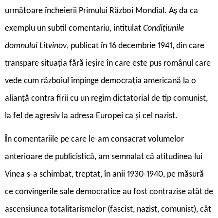
următoare încheierii Primului Război Mondial. Aș da ca
exemplu un subtil comentariu, intitulat
Condițiunile
domnului Litvinov
, publicat în 16 decembrie 1941, din care
transpare situația fără ieșire în care este pus românul care
vede cum războiul împinge democrația americană la o
alianță contra firii cu un regim dictatorial de tip comunist,
la fel de agresiv la adresa Europei ca și cel nazist.
Î
n comentariile pe care le-am consacrat volumelor
anterioare de publicistică, am semnalat că atitudinea lui
Vinea s-a schimbat, treptat, în anii 1930-1940, pe măsură
ce convingerile sale democratice au fost contrazise atât de
ascensiunea totalitarismelor (fascist, nazist, comunist), cât