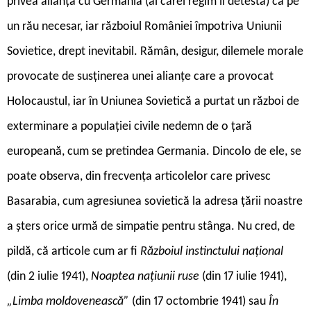
privea alianța cu Germania (al cărei regim îl detesta) ca pe
un rău necesar, iar războiul României împotriva Uniunii
Sovietice, drept inevitabil. Rămân, desigur, dilemele morale
provocate de susținerea unei alianțe care a provocat
Holocaustul, iar în Uniunea Sovietică a purtat un război de
exterminare a populației civile nedemn de o țară
europeană, cum se pretindea Germania. Dincolo de ele, se
poate observa, din frecvența articolelor care privesc
Basarabia, cum agresiunea sovietică la adresa țării noastre
a șters orice urmă de simpatie pentru stânga. Nu cred, de
pildă, că articole cum ar fi
Războiul instinctului național
(din 2 iulie 1941),
Noaptea națiunii ruse
(din 17 iulie 1941),
„Limba moldovenească”
(din 17 octombrie 1941) sau
În