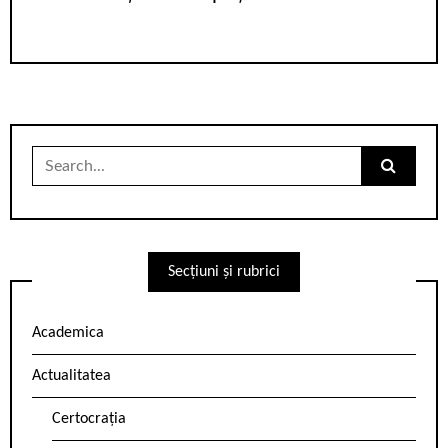
Search
for:
Secțiuni și rubrici
Academica
Actualitatea
Certocrația