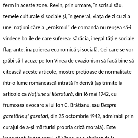
ferm în aceste zone. Revin, prin urmare, în scrisul său,
temele culturale și sociale și, în general, viața de zi cu zi a
unei națiuni căreia „eroismul” de comandă nu reușea să-i
vindece bolile de care suferea: sărăcia, inegalitățile sociale
flagrante, înapoierea economică și socială. Cei care se vor
grăbi să-l acuze pe Ion Vinea de evazionism să facă bine să
citească aceste articole, mostre prețioase de normalitate
într-o lume românească intrată în derivă (aș trimite la
articole ca
Națiune și literatură
, din 16 mai 1942, cu
frumoasa evocare a lui Ion C. Brătianu, sau
Despre
gazetărie și gazetari
, din 25 octombrie 1942, admirabil prin
curajul de a-și mărturisi propria criză morală). Este