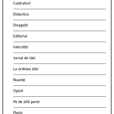
Contrafort
Didactica
Divagații
Editorial
Interstiții
Jurnal de idei
La ordinea zilei
Nuanțe
Opinii
Pe de altă parte
Pieziș