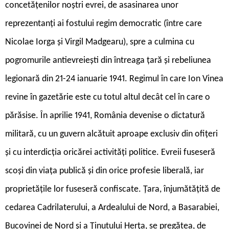
concetățenilor noștri evrei, de asasinarea unor
reprezentanți ai fostului regim democratic (între care
Nicolae Iorga și Virgil Madgearu), spre a culmina cu
pogromurile antievreiești din întreaga țară și rebeliunea
legionară din 21-24 ianuarie 1941. Regimul în care Ion Vinea
revine în gazetărie este cu totul altul decât cel în care o
părăsise. În aprilie 1941, România devenise o dictatură
militară, cu un guvern alcătuit aproape exclusiv din ofițeri
și cu interdicția oricărei activități politice. Evreii fuseseră
scoși din viața publică și din orice profesie liberală, iar
proprietățile lor fuseseră confiscate. Țara, înjumătățită de
cedarea Cadrilaterului, a Ardealului de Nord, a Basarabiei,
Bucovinei de Nord și a Ținutului Herța, se pregătea, de