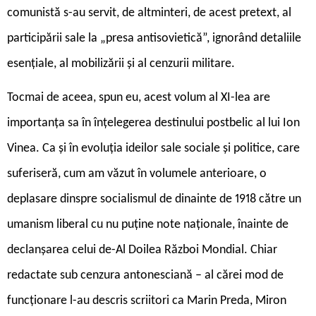
comunistă s-au servit, de altminteri, de acest pretext, al
participării sale la „presa antisovietică”, ignorând detaliile
esențiale, al mobilizării și al cenzurii militare.
Tocmai de aceea, spun eu, acest volum al XI-lea are
importanța sa în înțelegerea destinului postbelic al lui Ion
Vinea. Ca și în evoluția ideilor sale sociale și politice, care
suferiseră, cum am văzut în volumele anterioare, o
deplasare dinspre socialismul de dinainte de 1918 către un
umanism liberal cu nu puține note naționale, înainte de
declanșarea celui de-Al Doilea Război Mondial. Chiar
redactate sub cenzura antonesciană – al cărei mod de
funcționare l-au descris scriitori ca Marin Preda, Miron