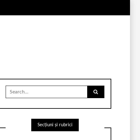
Search
for:
Secțiuni și rubrici