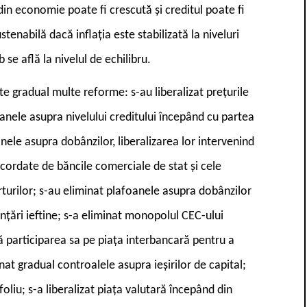
din economie poate fi crescută și creditul poate fi
enabilă dacă inflația este stabilizată la niveluri
 se află la nivelul de echilibru.
ate gradual multe reforme: s-au liberalizat prețurile
anele asupra nivelului creditului începând cu partea
nele asupra dobânzilor, liberalizarea lor intervenind
acordate de băncile comerciale de stat și cele
rturilor; s-au eliminat plafoanele asupra dobânzilor
anțări ieftine; s-a eliminat monopolul CEC-ului
să participarea sa pe piața interbancară pentru a
at gradual controalele asupra ieșirilor de capital;
foliu; s-a liberalizat piața valutară începând din