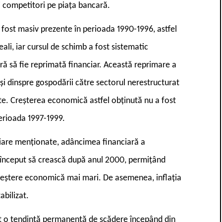
oi competitori pe piața bancară.
au fost masiv prezente în perioada 1990-1996, astfel
ali, iar cursul de schimb a fost sistematic
ă să fie reprimată financiar. Această reprimare a
și dinspre gospodării către sectorul nerestructurat
arte. Creșterea economică astfel obținută nu a fost
perioada 1997-1999.
nciare menționate, adâncimea financiară a
a început să crească după anul 2000, permițând
e creștere economică mai mari. De asemenea, inflația
abilizat.
vut o tendință permanentă de scădere începând din