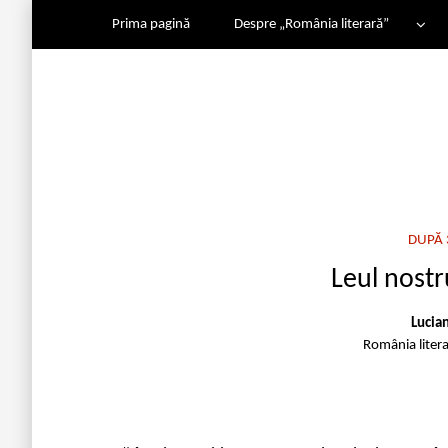
Prima pagină
Despre „România literară”
DUPĂ 
Leul nost
Lucia
România liter