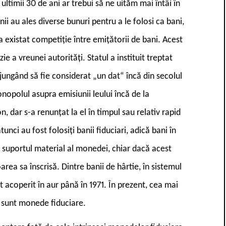
ultimii 30 de ani ar trebui să ne uităm mai întâi în
nii au ales diverse bunuri pentru a le folosi ca bani,
a existat competiție între emițătorii de bani. Acest
e a vreunei autorități. Statul a instituit treptat
ngând să fie considerat „un dat“ încă din secolul
opolul asupra emisiunii leului încă de la
n, dar s-a renunțat la el în timpul sau relativ rapid
ci au fost folosiți banii fiduciari, adică bani în
e suportul material al monedei, chiar dacă acest
rea sa înscrisă. Dintre banii de hârtie, în sistemul
acoperit în aur până în 1971. În prezent, cea mai
 sunt monede fiduciare.