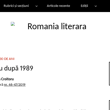
Rubrici și secțiuni
Articole recente
Ediții
30 DE ANI
ru după 1989
n Croitoru
ară
nr. 46-47/2019