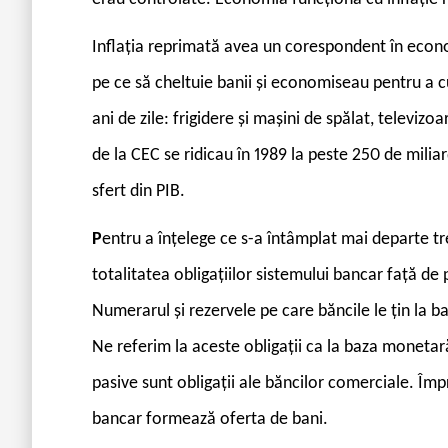
Inflația reprimată avea un corespondent în econo
pe ce să cheltuie banii și economiseau pentru a 
ani de zile: frigidere și mașini de spălat, televiz
de la CEC se ridicau în 1989 la peste 250 de milia
sfert din PIB.
P
entru a înțelege ce s-a întâmplat mai departe tre
totalitatea obligațiilor sistemului bancar față de p
Numerarul și rezervele pe care băncile le țin la ba
Ne referim la aceste obligații ca la baza monetară
pasive sunt obligații ale băncilor comerciale. Împr
bancar formează oferta de bani.