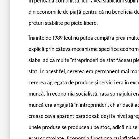
În perioada comunistă, leul avea slăbiciuni supli
din economiile de piață pentru că nu beneficia de
prețuri stabilite pe piețe libere.
Înainte de 1989 leul nu putea cumpăra prea multe b
explică prin câteva mecanisme specifice economiei
slabe, adică multe întreprinderi de stat făceau p
stat. În acest fel, cererea era permanent mai mar
cererea agregată de produse și servicii era în exc
muncă. În economia socialistă, rata șomajului er
muncă era angajată în întreprinderi, chiar dacă 
crease ceva aparent paradoxal: deși la nivel agr
unele produse se produceau pe stoc, adică nu se v
erau controlate. Economia funcționa cu inflație 