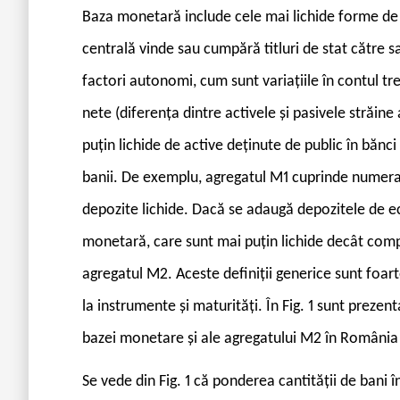
Baza monetară include cele mai lichide forme de
centrală vinde sau cumpără titluri de stat către s
factori autonomi, cum sunt variațiile în contul tre
nete (diferența dintre activele și pasivele străin
puțin lichide de active deținute de public în bănc
banii. De exemplu, agregatul M1 cuprinde numeraru
depozite lichide. Dacă se adaugă depozitele de eco
monetară, care sunt mai puțin lichide decât comp
agregatul M2. Aceste definiții generice sunt foarte 
la instrumente și maturități. În Fig. 1 sunt prezen
bazei monetare și ale agregatului M2 în România
Se vede din Fig. 1 că ponderea cantității de bani î