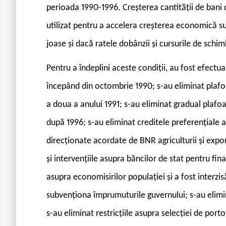
perioada 1990-1996. Creșterea cantității de bani 
utilizat pentru a accelera creșterea economică sust
joase și dacă ratele dobânzii și cursurile de schimb
Pentru a îndeplini aceste condiții, au fost efectu
începând din octombrie 1990; s-au eliminat plafo
a doua a anului 1991; s-au eliminat gradual plafoa
după 1996; s-au eliminat creditele preferențiale 
direcționate acordate de BNR agriculturii și expo
și intervențiile asupra băncilor de stat pentru fin
asupra economisirilor populației și a fost interzi
subvenționa împrumuturile guvernului; s-au elimin
s-au eliminat restricțiile asupra selecției de porto