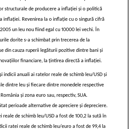
r structurale de producere a inflației și o politică
flației. Revenirea la o inflație cu o singură cifră
 2005 un leu nou fiind egal cu 10000 lei vechi. În
urile dorite s-a schimbat prin trecerea de la
 din cauza ruperii legăturii pozitive dintre bani și
ovațiilor financiare, la țintirea directă a inflației.
și indicii anuali ai ratelor reale de schimb leu/USD și
ale dintre leu și fiecare dintre monedele respective
in România și zona euro sau, respectiv, SUA.
ătat perioade alternative de apreciere și depreciere.
ei reale de schimb leu/USD a fost de 100,2 la sută în
icii ratei reale de schimb leu/euro a fost de 99,4 la