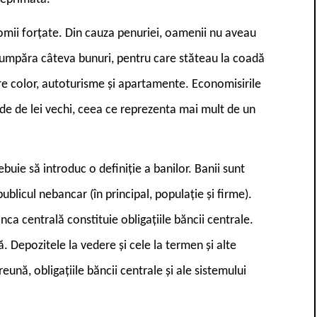
mii forțate. Din cauza penuriei, oamenii nu aveau
cumpăra câteva bunuri, pentru care stăteau la coadă
oare color, autoturisme și apartamente. Economisirile
rde de lei vechi, ceea ce reprezenta mai mult de un
buie să introduc o definiție a banilor. Banii sunt
ublicul nebancar (în principal, populație și firme).
nca centrală constituie obligațiile băncii centrale.
. Depozitele la vedere și cele la termen și alte
eună, obligațiile băncii centrale și ale sistemului