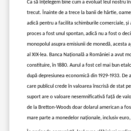
Ca să înțelegem bine cum a evoluat leul nostru în 
trecut. Înainte de a trece la banii de hârtie, oame
adică pentru a facilita schimburile comerciale, și 
proces a fost unul spontan, adică nu a fost o decizi
monopolul asupra emisiunii de monedă, acesta aju
al XIX-lea. Banca Națională a României a avut mon
constituire, în 1880. Aurul a fost cel mai bun etalo
după depresiunea economică din 1929-1933. De atun
care publicul crede în valoarea înscrisă de stat p
suport are o valoare nesemnificativă față de valoa
de la Bretton-Woods doar dolarul american a fost 
mare parte a monedelor naționale, inclusiv euro,