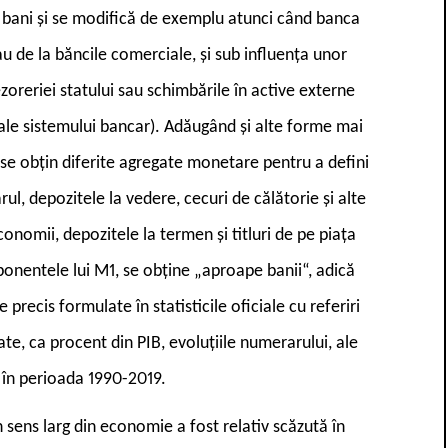
 bani și se modifică de exemplu atunci când banca
au de la băncile comerciale, și sub influența unor
zoreriei statului sau schimbările în active externe
e ale sistemului bancar). Adăugând și alte forme mai
i se obțin diferite agregate monetare pentru a defini
l, depozitele la vedere, cecuri de călătorie și alte
nomii, depozitele la termen și titluri de pe piața
onentele lui M1, se obține „aproape banii“, adică
precis formulate în statisticile oficiale cu referiri
tate, ca procent din PIB, evoluțiile numerarului, ale
 în perioada 1990-2019.
n sens larg din economie a fost relativ scăzută în