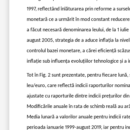
1997, reflectând înlăturarea prin reforme a surselo
monetară ce a urmărit în mod constant reducerea in
a făcut necesară denominarea leului, de la 1 iulie
august 2005, strategia de a aduce inflația la nivel
controlul bazei monetare, a cărei eficiență scăzuse
inflație sub influența evoluțiilor tehnologice și a in
Tot în Fig. 2 sunt prezentate, pentru fiecare lună, 
leu/euro, care reflectă indicii raporturilor nomin
ajustate cu raporturile dintre indicii prețurilor d
Modificările anuale în rata de schimb reală au ar
Media lunară a valorilor anuale pentru indicii rat
perioada ianuarie 1999-august 2019, iar pentru ind