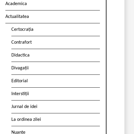
Academica
Actualitatea
Certocrația
Contrafort
Didactica
Divagații
Editorial
Interstiții
Jurnal de idei
La ordinea zilei
Nuanțe