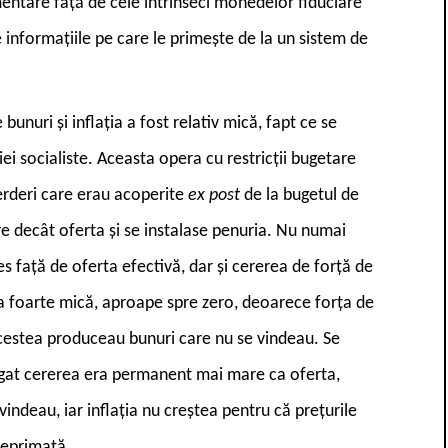
mentare față de cele intrinseci monedelor fiduciare
 informațiile pe care le primește de la un sistem de
unuri și inflația a fost relativ mică, fapt ce se
 socialiste. Aceasta opera cu restricții bugetare
ierderi care erau acoperite
ex post
de la bugetul de
e decât oferta și se instalase penuria. Nu numai
es față de oferta efectivă, dar și cererea de forță de
a foarte mică, aproape spre zero, deoarece forța de
acestea produceau bunuri care nu se vindeau. Se
egat cererea era permanent mai mare ca oferta,
indeau, iar inflația nu creștea pentru că prețurile
reprimată.