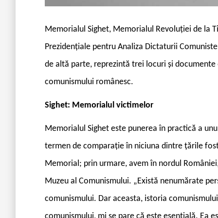
M
emorialul Sighet, Memorialul Revoluției de la T
Prezidențiale pentru Analiza Dictaturii Comunis
de altă parte, reprezintă trei locuri și documente 
comunismului românesc.
Sighet: Memorialul victimelor
Memorialul Sighet este punerea în practică a unui
termen de comparație în niciuna dintre țările fos
Memorial; prin urmare, avem în nordul României,
Muzeu al Comunismului. „Există nenumărate perspe
comunismului. Dar aceasta, istoria comunismului 
comunismului, mi se pare că este esențială. Ea e