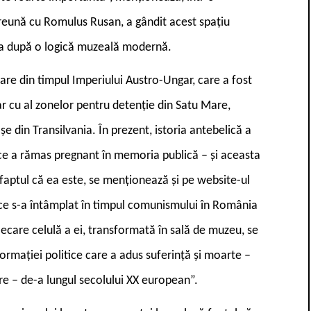
preună cu Romulus Rusan, a gândit acest spațiu
uia după o logică muzeală modernă.
re din timpul Imperiului Austro-Ungar, care a fost
ar cu al zonelor pentru detenție din Satu Mare,
e din Transilvania. În prezent, istoria antebelică a
 ce a rămas pregnant în memoria publică – și aceasta
 faptul că ea este, se menționează și pe website-ul
e s-a întâmplat în timpul comunismului în România
n fiecare celulă a ei, transformată în sală de muzeu, se
ormației politice care a adus suferință și moarte –
oare – de-a lungul secolului XX european”.