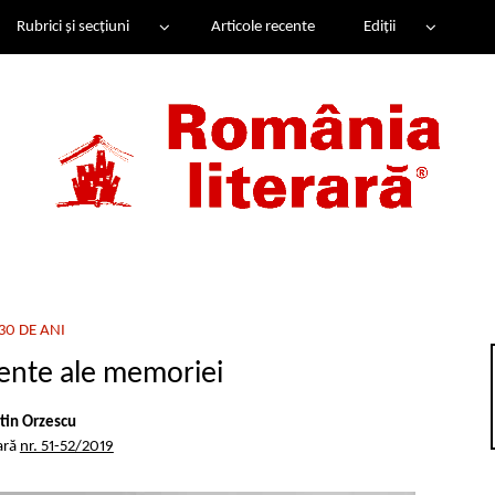
Rubrici și secțiuni
Articole recente
Ediții
30 DE ANI
ente ale memoriei
tin Orzescu
ară
nr. 51-52/2019