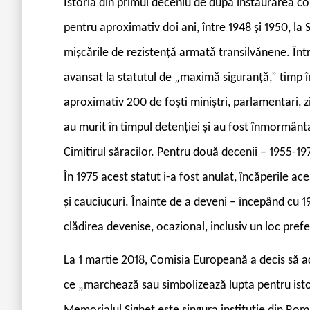
Istoria din primul deceniu de după instaurarea co
pentru aproximativ doi ani, între 1948 și 1950, la Si
mișcările de rezistență armată transilvănene. Într
avansat la statutul de „maximă siguranță,” timp în 
aproximativ 200 de foști miniștri, parlamentari, zia
au murit în timpul detenției și au fost înmormântaț
Cimitirul săracilor. Pentru două decenii – 1955-1
În 1975 acest statut i-a fost anulat, încăperile ac
și cauciucuri. Înainte de a deveni – începând cu 
clădirea devenise, ocazional, inclusiv un loc prefe
La 1 martie 2018, Comisia Europeană a decis să a
ce „marchează sau simbolizează lupta pentru istori