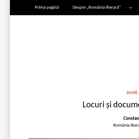
Prima pagină
Despre „România literară”
DUPĂ 
Locuri și docum
Constan
România liter