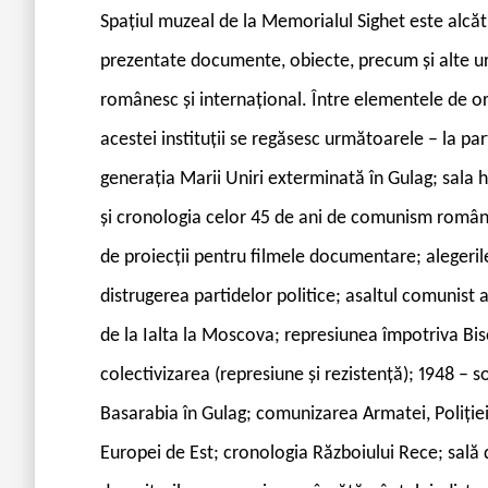
Spațiul muzeal de la Memorialul Sighet este alcătu
prezentate documente, obiecte, precum și alte ur
românesc și internațional. Între elementele de 
acestei instituții se regăsesc următoarele – la part
generația Marii Uniri exterminată în Gulag; sala 
și cronologia celor 45 de ani de comunism românes
de proiecții pentru filmele documentare; alegerile
distrugerea partidelor politice; asaltul comunist 
de la Ialta la Moscova; represiunea împotriva Biser
colectivizarea (represiune și
rezistență); 1948 – 
Basarabia în Gulag; comunizarea Armatei, Poliției
Europei de Est; cronologia Războiului Rece; sală