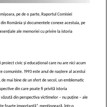
imișoara, pe de o parte, Raportul Comisiei
te din România și documentele conexe acestuia, pe
esențiale ale memoriei cu privire la istoria
 proiect civic și educațional care nu are nici acum
te comuniste. 1993 este anul de naștere al acestui
 de mai bine de un sfert de secol, un emblematic
ctive din care poate fi privită istoria
văzută din perspectiva victimelor – nu puține – ale
ste foarte importantă”, menționează, într-o