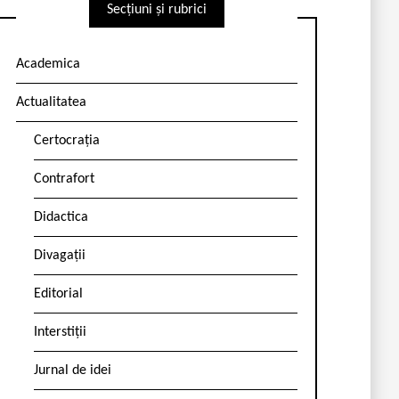
Secțiuni și rubrici
Academica
Actualitatea
Certocrația
Contrafort
Didactica
Divagații
Editorial
Interstiții
Jurnal de idei