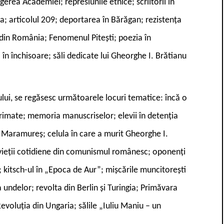
erea Academiei; represiunile etnice; scriitorii în
ea; articolul 209; deportarea în Bărăgan; rezistența
 din România; Fenomenul Pitești; poezia în
 în închisoare; săli dedicate lui Gheorghe I. Brătianu
lui, se regăsesc următoarele locuri tematice: încă o
primate; memoria manuscriselor; elevii în detenția
n Maramureș; celula în care a murit Gheorghe I.
 vieții cotidiene din comunismul românesc; oponenți
ut; kitsch-ul în „Epoca de Aur”; mișcările muncitorești
a undelor; revolta din Berlin și Turingia; Primăvara
Revoluția din Ungaria; sălile „Iuliu Maniu – un