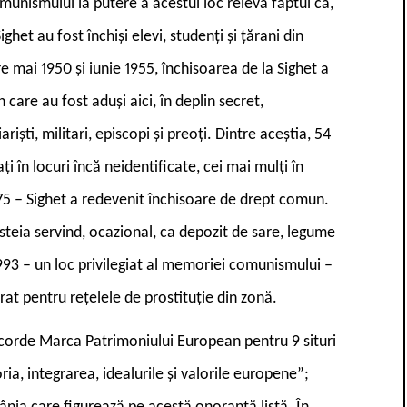
munismului la putere a acestui loc relevă faptul că,
ghet au fost închiși elevi, studenți și țărani din
e mai 1950 și iunie 1955, închisoarea de la Sighet a
care au fost aduși aici, în deplin secret,
riști, militari, episcopi și preoți. Dintre aceștia, 54
i în locuri încă neidentificate, cei mai mulți în
975 – Sighet a redevenit închisoare de drept comun.
esteia servind, ocazional, ca depozit de sare, legume
1993 – un loc privilegiat al memoriei comunismului –
rat pentru rețelele de prostituție din zonă.
corde Marca Patrimoniului European pentru 9 situri
a, integrarea, idealurile și valorile europene”;