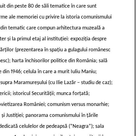
it din peste 80 de săli tematice în care sunt
me ale memoriei cu privire la istoria comunismului
ordin tematic care compun arhitectura muzeală a
er și la primul etaj al instituției: expoziția despre
hărților (prezentarea în spațiu a gulagului românesc
c); harta închisorilor politice din România; sală
 din 1946; celula în care a murit Iuliu Maniu;
asupra Maramureșului (cu Ilie Lazăr – studiu de caz);
icii; istoricul Securității; munca forțată;
sovietizarea României; comunism versus monarhie;
 și Justiției; panorama comunismului în țările
 dedicată celulelor de pedeapsă (”Neagra”); sala