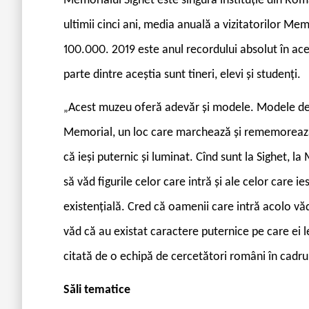
Memorialul Sighet este singura instituție din Rom
ultimii cinci ani, media anuală a vizitatorilor Me
100.000. 2019 este anul recordului absolut în ace
parte dintre aceștia sunt tineri, elevi și studenți.
Acest muzeu oferă adevăr și modele. Modele de 
„
Memorial, un loc care marchează și rememorează 
că ieși puternic și luminat. Cînd sunt la Sighet, la
să văd figurile celor care intră și ale celor care i
existențială. Cred că oamenii care intră acolo văd
văd că au existat caractere puternice pe care ei 
citată de o echipă de cercetători români în cadr
Săli tematice