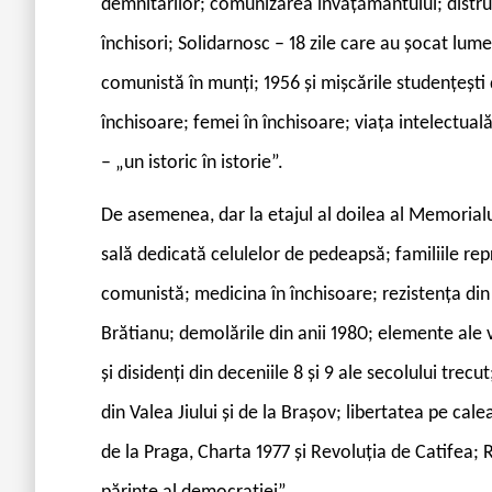
demnitarilor; comunizarea învățământului; distrug
închisori; Solidarnosc – 18 zile care au șocat lum
comunistă în munți; 1956 și mișcările studențești
închisoare; femei în închisoare; viața intelectuală
– „un istoric în istorie”.
De asemenea, dar la etajul al doilea al Memorialu
sală dedicată celulelor de pedeapsă; familiile re
comunistă; medicina în închisoare; rezistența di
Brătianu; demolările din anii 1980; elemente ale
și disidenți din deceniile 8 și 9 ale secolului trec
din Valea Jiului și de la Brașov; libertatea pe cale
de la Praga, Charta 1977 și Revoluția de Catifea; 