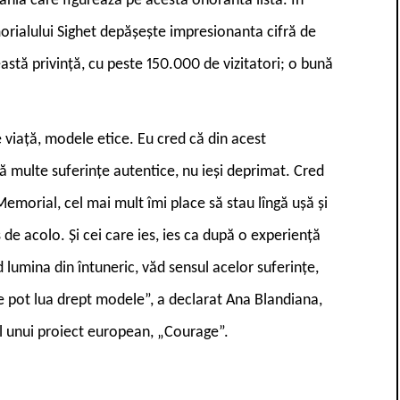
ânia care figurează pe acestă onorantă listă. În
morialului Sighet depășește impresionanta cifră de
astă privință, cu peste 150.000 de vizitatori; o bună
viață, modele etice. Eu cred că din acest
multe suferințe autentice, nu ieși deprimat. Cred
 Memorial, cel mai mult îmi place să stau lîngă ușă și
es de acolo. Și cei care ies, ies ca după o experiență
 lumina din întuneric, văd sensul acelor suferințe,
le pot lua drept modele”, a declarat Ana Blandiana,
ul unui proiect european, „Courage”.