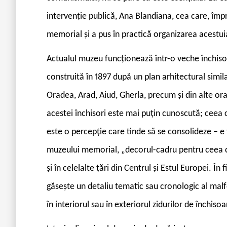
intervenție publică, Ana Blandiana, cea care, îm
memorial și a pus în practică organizarea acest
Actualul muzeu funcționează într-o veche închisoa
construită în 1897 după un plan arhitectural simil
Oradea, Arad, Aiud, Gherla, precum și din alte oraș
acestei închisori este mai puțin cunoscută; ceea
este o percepție care tinde să se consolideze – e
muzeului memorial, „decorul-cadru pentru ceea c
și în celelalte țări din Centrul și Estul Europei. Î
găsește un detaliu tematic sau cronologic al malf
în interiorul sau în exteriorul zidurilor de închis