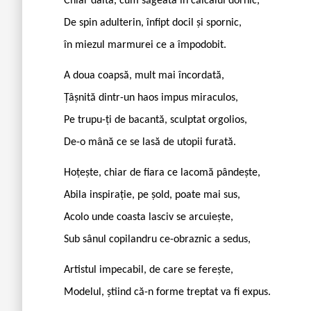
Chiar dalta, cum săgeata în călcâiul dornic,
De spin adulterin, înfipt docil și spornic,
în miezul marmurei ce a împodobit.
A doua coapsă, mult mai încordată,
Țâșnită dintr-un haos impus miraculos,
Pe trupu-ți de bacantă, sculptat orgolios,
De-o mână ce se lasă de utopii furată.
Hoțește, chiar de fiara ce lacomă pândește,
Abila inspirație, pe șold, poate mai sus,
Acolo unde coasta lasciv se arcuiește,
Sub sânul copilandru ce-obraznic a sedus,
Artistul impecabil, de care se ferește,
Modelul, știind că-n forme treptat va fi expus.