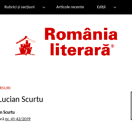
Rubrici și secțiuni
Articole recente
Ediții
RSURI
Lucian Scurtu
an Scurtu
ară
nr. 41-42/2019