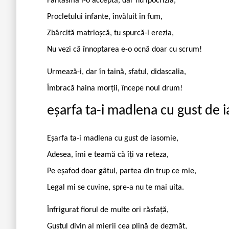
Fantasma i-o acceptă, dar nu ipocrizia,
Procletului infante, învăluit în fum,
Zbârcită matrioșcă, tu spurcă-i erezia,
Nu vezi că înnoptarea e-o ocnă doar cu scrum!
Urmează-i, dar în taină, sfatul, didascalia,
Îmbracă haina morții, începe noul drum!
eșarfa ta-i madlena cu gust de 
Eșarfa ta-i madlena cu gust de iasomie,
Adesea, îmi e teamă că îți va reteza,
Pe eșafod doar gâtul, partea din trup ce mie,
Legal mi se cuvine, spre-a nu te mai uita.
Înfrigurat fiorul de multe ori răsfață,
Gustul divin al mierii cea plină de dezmăț,