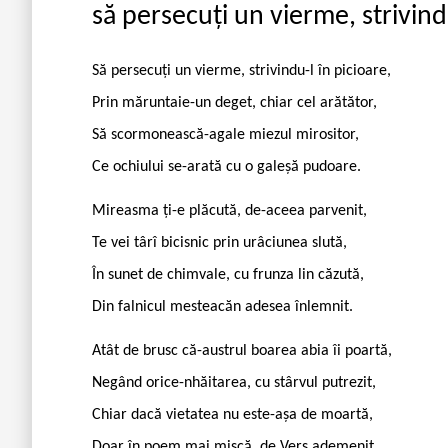
să persecuți un vierme, strivind
Să persecuți un vierme, strivindu-l în picioare,
Prin măruntaie-un deget, chiar cel arătător,
Să scormonească-agale miezul mirositor,
Ce ochiului se-arată cu o galeșă pudoare.
Mireasma ți-e plăcută, de-aceea parvenit,
Te vei târî bicisnic prin urâciunea slută,
În sunet de chimvale, cu frunza lin căzută,
Din falnicul mesteacăn adesea înlemnit.
Atât de brusc că-austrul boarea abia îi poartă,
Negând orice-nhăitarea, cu stârvul putrezit,
Chiar dacă vietatea nu este-așa de moartă,
Doar în poem mai mișcă, de Vers ademenit.