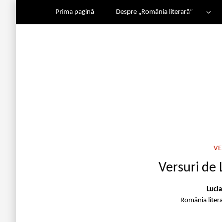
Prima pagină
Despre „România literară”
VE
Versuri de 
Luci
România liter