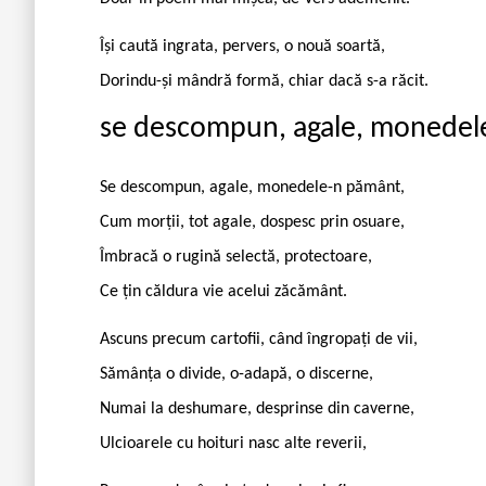
Își caută ingrata, pervers, o nouă soartă,
Dorindu-și mândră formă, chiar dacă s-a răcit.
se descompun, agale, monedel
Se descompun, agale, monedele-n pământ,
Cum morții, tot agale, dospesc prin osuare,
Îmbracă o rugină selectă, protectoare,
Ce țin căldura vie acelui zăcământ.
Ascuns precum cartofii, când îngropați de vii,
Sămânța o divide, o-adapă, o discerne,
Numai la deshumare, desprinse din caverne,
Ulcioarele cu hoituri nasc alte reverii,