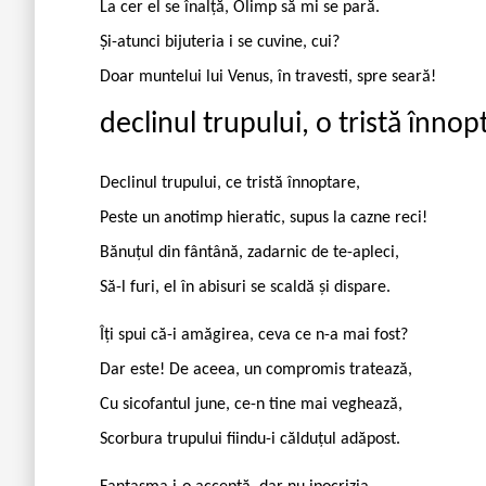
La cer el se înalță, Olimp să mi se pară.
Și-atunci bijuteria i se cuvine, cui?
Doar muntelui lui Venus, în travesti, spre seară!
declinul trupului, o tristă înnop
Declinul trupului, ce tristă înnoptare,
Peste un anotimp hieratic, supus la cazne reci!
Bănuțul din fântână, zadarnic de te-apleci,
Să-l furi, el în abisuri se scaldă și dispare.
Îți spui că-i amăgirea, ceva ce n-a mai fost?
Dar este! De aceea, un compromis tratează,
Cu sicofantul june, ce-n tine mai veghează,
Scorbura trupului fiindu-i călduțul adăpost.