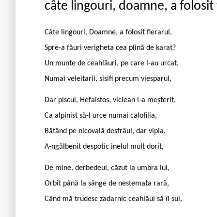
câte lingouri, doamne, a folosit 
Câte lingouri, Doamne, a folosit fierarul,
Spre-a făuri verigheta cea plină de karat?
Un munte de ceahlăuri, pe care l-au urcat,
Numai veleitarii, sisifi precum viesparul,
Dar piscul, Hefaistos, viclean l-a meșterit,
Ca alpinist să-l urce numai calofilia,
Bătând pe nicovală desfrâul, dar vipia,
A-ngălbenit despotic inelul mult dorit,
De mine, derbedeul, căzut la umbra lui,
Orbit până la sânge de nestemata rară,
Când mă trudesc zadarnic ceahlăul să îl sui,