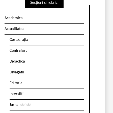
Secțiuni și rubrici
Academica
Actualitatea
Certocrația
Contrafort
Didactica
Divagații
Editorial
Interstiții
Jurnal de idei