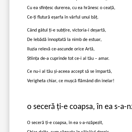
Cu ea sfințesc durerea, cu ea hrănesc o ceață,
Ce-ți flutură eșarfa în vârful unui băț.
Când gâtul ți-e subțire, victoria-i deșartă,
De lebădă înnoptată la nimb de estuar,
Iluzia relevă ce-ascunde orice Artă,
Știința de-a cuprinde tot ce-i al tău – amar.
Ce nu-i al tău și-aceea accept să se împartă,
Verigheta chiar, ce mușcă flămând din inelar!
o seceră ți-e coapsa, în ea s-a-
O seceră ți-e coapsa, în ea s-a-nzăpezit,