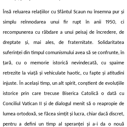
Însă reluarea relațiilor cu Sfântul Scaun nu însemna pur și
simplu reînnodarea unui fir rupt în anii 1950, ci
recompunerea cu răbdare a unui peisaj de încredere, de
dreptate și, mai ales, de fraternitate. Solidaritatea
suferinței din timpul comunismului avea să se confrunte, în
țară, cu o memorie istorică nevindecată, cu spaime
retrezite la viață și vehiculate haotic, cu fapte și atitudini
injuste. În același timp, un alt spirit, conștient de evoluțiile
istorice prin care trecuse Biserica Catolică o dată cu
Conciliul Vatican II și de dialogul menit să o reapropie de
lumea ortodoxă, se făcea simțit și lucra, chiar dacă discret,
pentru a defini un timp al speranței și a-i da o nouă