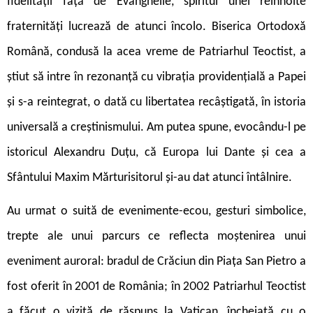
fidelității față de Evanghelie, spiritul unei reînnoite
fraternități lucrează de atunci încolo. Biserica Ortodoxă
Română, condusă la acea vreme de Patriarhul Teoctist, a
știut să intre în rezonanță cu vibrația providențială a Papei
și s-a reintegrat, o dată cu libertatea recâștigată, în istoria
universală a creștinismului. Am putea spune, evocându-l pe
istoricul Alexandru Duțu, că Europa lui Dante și cea a
Sfântului Maxim Mărturisitorul și-au dat atunci întâlnire.
Au urmat o suită de evenimente-ecou, gesturi simbolice,
trepte ale unui parcurs ce reflecta moștenirea unui
eveniment auroral: bradul de Crăciun din Piața San Pietro a
fost oferit în 2001 de România; în 2002 Patriarhul Teoctist
a făcut o vizită de răspuns la Vatican, încheiată cu o