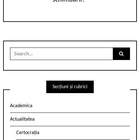
Search
for:
Secțiuni și rubrici
Academica
Actualitatea
Certocrația