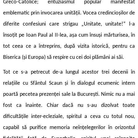
Greco-Catolice; entuziasmul popular manifestat
emblematic prin invocarea unității. Vocea credincioșilor de
diferite confesiuni care strigau „Unitate, unitate!“ l-a
însoțit pe Ioan Paul al II-lea, așa cum însuși mărturisea, în
tot ceea ce a întreprins, după vizita istorică, pentru ca
Biserica (și Europa) să respire cu cei doi plămâni ai săi.
Tot ce s-a petrecut de-a lungul acestor trei decenii în
relațiile cu Sfântul Scaun și în dialogul ecumenic intern
poartă pecetea prezenței sale la București. Nimic nu a mai
fost ca înainte. Chiar dacă nu s-au dizolvat toate
dificultățile inter-ecleziale, spiritul a ceva cu totul nou,
capabil să purifice memoria neînțelegerilor în orizontul