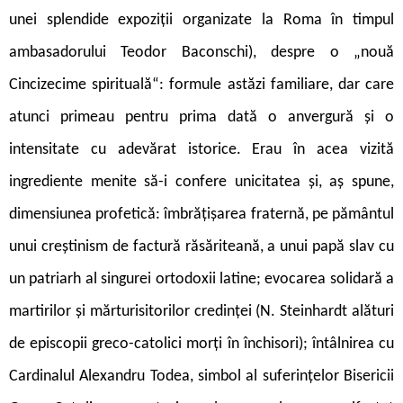
unei splendide expoziții organizate la Roma în timpul
ambasadorului Teodor Baconschi), despre o „nouă
Cincizecime spirituală“: formule astăzi familiare, dar care
atunci primeau pentru prima dată o anvergură și o
intensitate cu adevărat istorice. Erau în acea vizită
ingrediente menite să-i confere unicitatea și, aș spune,
dimensiunea profetică: îmbrățișarea fraternă, pe pământul
unui creștinism de factură răsăriteană, a unui papă slav cu
un patriarh al singurei ortodoxii latine; evocarea solidară a
martirilor și mărturisitorilor credinței (N. Steinhardt alături
de episcopii greco-catolici morți în închisori); întâlnirea cu
Cardinalul Alexandru Todea, simbol al suferințelor Bisericii