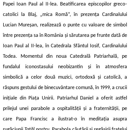
Papei Ioan Paul al II-lea. Beatificarea episcopilor greco-
catolici la Blaj, „mica Romă“, în prezența Cardinalului
Lucian Mureșan, realizează o punte cu valoare de simbol
între prezența sa în România și sărutarea pe frunte dată de
Ioan Paul al II-lea, în Catedrala Sfântul Iosif, Cardinalului
Todea. Momentul din noua Catedrală Patriarhală, pe
fundalul iconostasului neobizantin și în atmosfera
simbolică a celor două muzici, ortodoxă și catolică, a
răspuns gestului de binecuvântare comună, în 1999, a crucii
inițiale din Piața Unirii. Patriarhul Daniel a oferit astfel
prilejul unei parabole a ospitalității și a fraternității, pe
care Papa Francisc a ilustrat-o în meditația asupra
rugăciunii
Tatăl nostru.
Parabola căutării și regăsirii fratelui