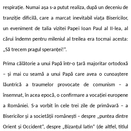
respirație. Numai așa s-a putut realiza, după un deceniu de
tranziție dificilă, care a marcat inevitabil viața Bisericilor,
un eveniment de talia vizitei Papei Ioan Paul al II-lea, al
cărui îndemn pentru mileniul al treilea era tocmai acesta:
„Să trecem pragul speranței!“.
Prima călătorie a unui Papă într-o țară majoritar ortodoxă
– și mai cu seamă a unui Papă care avea o cunoaștere
lăuntrică a traumelor provocate de comunism – a
însemnat, în acea epocă, o confirmare a vocației europene
a României. S-a vorbit în cele trei zile de primăvară – a
Bisericilor și a societății românești – despre „puntea dintre
Orient și Occident“, despre „Bizanțul latin“ (de altfel, titlul