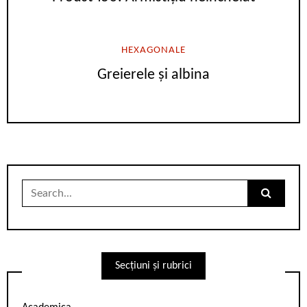
HEXAGONALE
Greierele și albina
Search
for:
Secțiuni și rubrici