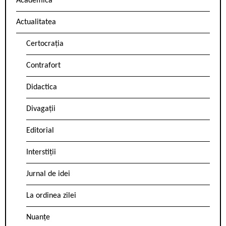
Academica
Actualitatea
Certocrația
Contrafort
Didactica
Divagații
Editorial
Interstiții
Jurnal de idei
La ordinea zilei
Nuanțe