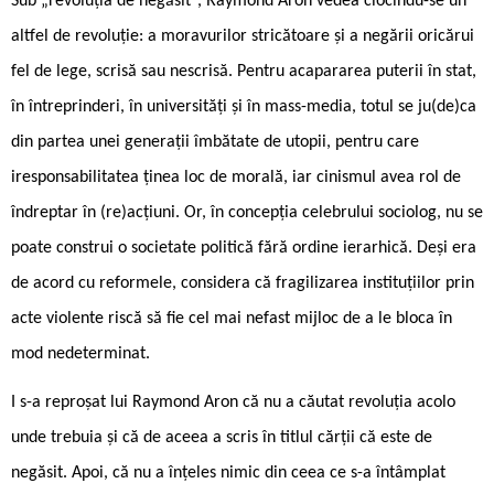
Sub „revoluția de negăsit“, Raymond Aron vedea clocindu-se un
altfel de revoluție: a moravurilor stricătoare și a negării oricărui
fel de lege, scrisă sau nescrisă. Pentru acapararea puterii în stat,
în întreprinderi, în universități și în mass-media, totul se ju(de)ca
din partea unei generații îmbătate de utopii, pentru care
iresponsabilitatea ținea loc de morală, iar cinismul avea rol de
îndreptar în (re)acțiuni. Or, în concepția celebrului sociolog, nu se
poate construi o societate politică fără ordine ierarhică. Deși era
de acord cu reformele, considera că fragilizarea instituțiilor prin
acte violente riscă să fie cel mai nefast mijloc de a le bloca în
mod nedeterminat.
I s-a reproșat lui Raymond Aron că nu a căutat revoluția acolo
unde trebuia și că de aceea a scris în titlul cărții că este de
negăsit. Apoi, că nu a înțeles nimic din ceea ce s-a întâmplat