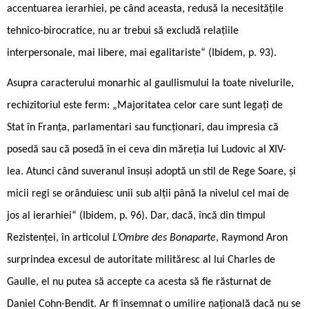
accentuarea ierarhiei, pe când aceasta, redusă la necesitățile
tehnico-birocratice, nu ar trebui să excludă relațiile
interpersonale, mai libere, mai egalitariste“ (Ibidem, p. 93).
Asupra caracterului monarhic al gaullismului la toate nivelurile,
rechizitoriul este ferm: „Majoritatea celor care sunt legați de
Stat în Franța, parlamentari sau funcționari, dau impresia că
posedă sau că posedă în ei ceva din măreția lui Ludovic al XIV-
lea. Atunci când suveranul însuși adoptă un stil de Rege Soare, și
micii regi se orânduiesc unii sub alții până la nivelul cel mai de
jos al ierarhiei“ (Ibidem, p. 96). Dar, dacă, încă din timpul
Rezistenței, în articolul
L’Ombre des Bonaparte
, Raymond Aron
surprindea excesul de autoritate milităresc al lui Charles de
Gaulle, el nu putea să accepte ca acesta să fie răsturnat de
Daniel Cohn-Bendit. Ar fi însemnat o umilire națională dacă nu se