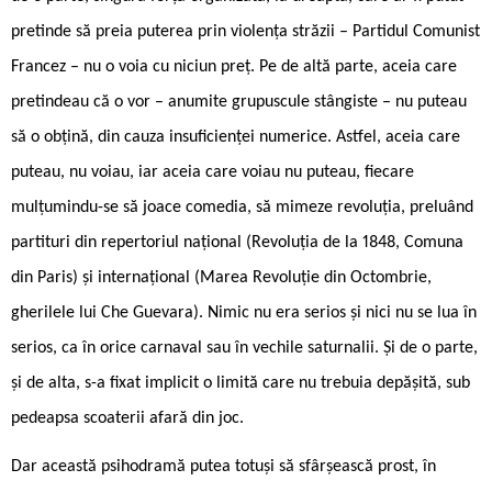
pretinde să preia puterea prin violența străzii – Partidul Comunist
Francez – nu o voia cu niciun preț. Pe de altă parte, aceia care
pretindeau că o vor – anumite grupuscule stângiste – nu puteau
să o obțină, din cauza insuficienței numerice. Astfel, aceia care
puteau, nu voiau, iar aceia care voiau nu puteau, fiecare
mulțumindu-se să joace comedia, să mimeze revoluția, preluând
partituri din repertoriul național (Revoluția de la 1848, Comuna
din Paris) și internațional (Marea Revoluție din Octombrie,
gherilele lui Che Guevara). Nimic nu era serios și nici nu se lua în
serios, ca în orice carnaval sau în vechile saturnalii. Și de o parte,
și de alta, s-a fixat implicit o limită care nu trebuia depășită, sub
pedeapsa scoaterii afară din joc.
Dar această psihodramă putea totuși să sfârșească prost, în