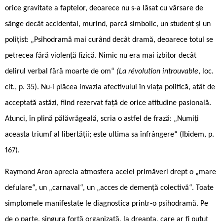
orice gravitate a faptelor, deoarece nu s-a lăsat cu vărsare de
sânge decât accidental, murind, parcă simbolic, un student și un
polițist: „Psihodramă mai curând decât dramă, deoarece totul se
petrecea fără violență fizică. Nimic nu era mai izbitor decât
delirul verbal fără moarte de om“
(La révolution introuvable
, loc.
cit., p. 35). Nu-i plăcea invazia afectivului în viața politică, atât de
acceptată astăzi, fiind rezervat față de orice atitudine pasională.
Atunci, în plină pălăvrăgeală, scria o astfel de frază: „Numiți
aceasta triumf al libertății; este ultima sa înfrângere“ (Ibidem, p.
167).
Raymond Aron aprecia atmosfera acelei primăveri drept o „mare
defulare“, un „carnaval“, un „acces de demență colectivă“. Toate
simptomele manifestate le diagnostica printr-o psihodramă. Pe
de o parte, singura forță organizată, la dreapta, care ar fi putut