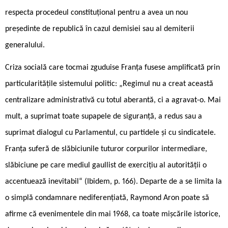
respecta procedeul constituțional pentru a avea un nou
președinte de republică în cazul demisiei sau al demiterii
generalului.
Criza socială care tocmai zguduise Franța fusese amplificată prin
particularitățile sistemului politic: „Regimul nu a creat această
centralizare administrativă cu totul aberantă, ci a agravat-o. Mai
mult, a suprimat toate supapele de siguranță, a redus sau a
suprimat dialogul cu Parlamentul, cu partidele și cu sindicatele.
Franța suferă de slăbiciunile tuturor corpurilor intermediare,
slăbiciune pe care mediul gaullist de exercițiu al autorității o
accentuează inevitabil“ (Ibidem, p. 166). Departe de a se limita la
o simplă condamnare nediferențiată, Raymond Aron poate să
afirme că evenimentele din mai 1968, ca toate mișcările istorice,