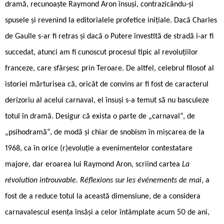
dramă, recunoaște Raymond Aron însuși, contrazicându-și
spusele și revenind la editorialele profetice inițiale. Dacă Charles
de Gaulle s-ar fi retras și dacă o Putere învestită de stradă i-ar fi
succedat, atunci am fi cunoscut procesul tipic al revoluțiilor
franceze, care sfârșesc prin Teroare. De altfel, celebrul filosof al
istoriei mărturisea că, oricât de convins ar fi fost de caracterul
derizoriu al acelui carnaval, el însuși s-a temut să nu basculeze
totul în dramă. Desigur că exista o parte de „carnaval“, de
„psihodramă“, de modă și chiar de snobism în mișcarea de la
1968, ca în orice (r)evoluție a evenimentelor contestatare
majore, dar eroarea lui Raymond Aron, scriind cartea
La
révolution introuvable. Réflexions sur les événements de mai
, a
fost de a reduce totul la această dimensiune, de a considera
carnavalescul esența însăși a celor întâmplate acum 50 de ani,