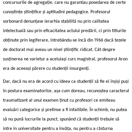
concursurile de agregație, care nu garantau posedarea de certe
cunoștințe științifice și aptitudini pedagogice. Profesorul
sorbonard denunțase ierarhia stabilită nu prin calitatea
intelectuală sau prin eficacitatea actului predării, ci prin titlurile
obținute prin legiferare, întrebându-se încă din 1966 dacă tezele
de doctorat mai aveau un nivel științific ridicat. Cât despre
susținerea ne varietur a aceluiași curs magistral, profesorul Aron
era de aceeași părere cu studenții insurgenți.
Dar, dacă nu era de acord cu ideea ca studenții să fie ei înșiși puși
în postura examinatorilor, așa cum doreau, recunoștea caracterul
traumatizant al unui examen ținut cu profesori ce emiteau
evaluări categorice și pretinse a fi infailibile. În schimb, nu putea
să nu pună lucrurile la punct, spunând că studenții trebuie să
intre în universitate pentru a învăța, nu pentru a răsturna