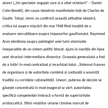
atunci („Un spectator angajat care și-a uitat ochelarii“ – Daniel
Cohn-Bendit), din cauza idolatriei manifestate față de Charles de
Gaulle. Totuși, nimic nu confirmă această atitudine idolatră,
critica lui asupra mișcării din mai 1968 fiind însoțită de o
evaluare necruțătoare asupra impasurilor gaullismului. Raymond
Aron atenționa asupra patologiei unei lumi atomizate
inseparabile de un sistem politic blocat, ajuns la inaniție din lipsa
unei structuri intermediare dinamice. Greșeala generalului a fost
de a întări în mod centralizat și ierarhizat totul: „Sistemul francez
de organizare și de autoritate combină și confundă o anumită
tradiție cu cerințele raționalității. Uneori, puterea de decizie se
găsește concentrată în mod exagerat la vârf; autoritatea
specifică competenței îmbracă o formă de superioritate
aristocratică. Stilul relațiilor umane rămâne marcat de