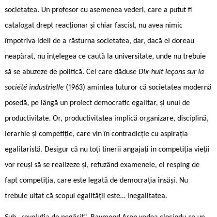
societatea. Un profesor cu asemenea vederi, care a putut fi
catalogat drept reacționar și chiar fascist, nu avea nimic
împotriva ideii de a răsturna societatea, dar, dacă ei doreau
neapărat, nu înțelegea ce caută la universitate, unde nu trebuie
să se abuzeze de politică. Cel care dăduse
Dix-huit leçons sur la
société industrielle
(1963) amintea tuturor că societatea modernă
posedă, pe lângă un proiect democratic egalitar, și unul de
productivitate. Or, productivitatea implică organizare, disciplină,
ierarhie și competiție, care vin în contradicție cu aspirația
egalitaristă. Desigur că nu toți tinerii angajați în competiția vieții
vor reuși să se realizeze și, refuzând examenele, ei resping de
fapt competiția, care este legată de democrația însăși. Nu
trebuie uitat că scopul egalității este… inegalitatea.