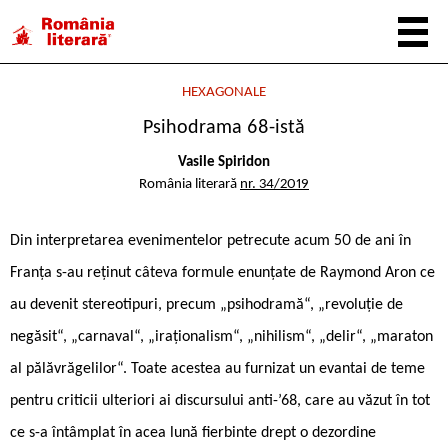
HEXAGONALE
Psihodrama 68-istă
Vasile Spiridon
România literară
nr. 34/2019
Din interpre­tarea evenimentelor petrecute acum 50 de ani în
Franța s-au reținut câteva formule enunțate de Raymond Aron ce
au devenit stereotipuri, precum „psihodramă“, „revoluție de
negăsit“, „carnaval“, „iraționalism“, „nihilism“, „delir“, „maraton
al pălăvrăgelilor“. Toate acestea au furnizat un evantai de teme
pentru criticii ulteriori ai discursului anti-’68, care au văzut în tot
ce s-a întâmplat în acea lună fierbinte drept o dezordine