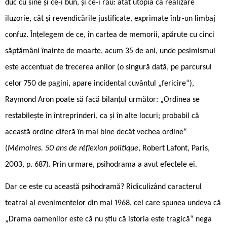
duc cu sine și ce-i bun, și ce-i rău: atât utopia ca realizare
iluzorie, cât și revendicările justificate, exprimate într-un limbaj
confuz. Înțelegem de ce, în cartea de memorii, apărute cu cinci
săptămâni înainte de moarte, acum 35 de ani, unde pesimismul
este accentuat de trecerea anilor (o singură dată, pe parcursul
celor 750 de pagini, apare incidental cuvântul „fericire“),
Raymond Aron poate să facă bilanțul următor: „Ordinea se
restabilește în întreprinderi, ca și în alte locuri; probabil că
această ordine diferă în mai bine decât vechea ordine“
(
Mémoires. 50 ans de réflexion politique
, Robert Lafont, Paris,
2003, p. 687). Prin urmare, psihodrama a avut efectele ei.
Dar ce este cu această psihodramă? Ridiculizând caracterul
teatral al evenimentelor din mai 1968, cel care spunea undeva că
„Drama oamenilor este că nu știu că istoria este tragică“ nega