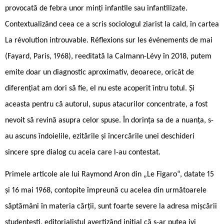
provocată de febra unor minți infantile sau infantilizate.
Contextualizând ceea ce a scris sociologul ziarist la cald, în cartea
La révolution introuvable. Réflexions sur les événements de mai
(Fayard, Paris, 1968), reeditată la Calmann-Lévy în 2018, putem
emite doar un diagnostic aproximativ, deoarece, oricât de
diferențiat am dori să fie, el nu este acoperit întru totul. Și
aceasta pentru că autorul, supus atacurilor concentrate, a fost
nevoit să revină asupra celor spuse. În dorința sa de a nuanța, s-
au ascuns îndoielile, ezitările și încercările unei deschideri
sincere spre dialog cu aceia care l-au contestat.
Primele articole ale lui Raymond Aron din „Le Figaro“, datate 15
și 16 mai 1968, contopite împreună cu acelea din următoarele
săptămâni în materia cărții, sunt foarte severe la adresa mișcării
studențești, editorialistul avertizând inițial că s-ar putea ivi