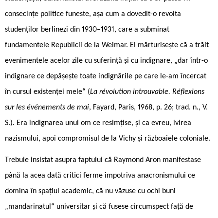
consecințe politice funeste, așa cum a dovedit-o revolta
studenților berlinezi din 1930–1931, care a subminat
fundamentele Republicii de la Weimar. El mărturisește că a trăit
evenimentele acelor zile cu suferință și cu indignare, „dar într-o
indignare ce depășește toate indignările pe care le-am încercat
în cursul existenței mele“ (
La révolution introuvable. Réflexions
sur les événements de mai
, Fayard, Paris, 1968, p. 26; trad. n., V.
S.). Era indignarea unui om ce resimțise, și ca evreu, ivirea
nazismului, apoi compromisul de la Vichy și războaiele coloniale.
Trebuie insistat asupra faptului că Raymond Aron manifestase
până la acea dată critici ferme împotriva anacronismului ce
domina în spațiul academic, că nu văzuse cu ochi buni
„mandarinatul“ universitar și că fusese circumspect față de