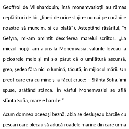
Geoffroi de Villehardouin; însă monemvasioții au rămas
neplătitori de bir, „liberi de orice slujire: numai pe corăbiile
noastre să muncim, și cu plată“). Așteptând răsăritul, în
Gefyra, mi-am amintit descrierea marelui scriitor: „La
miezul nopții am ajuns la Monemvasia, valurile loveau la
picioarele mele și mi s-a părut că o umflătură ascunsă,
grea, ședea fără nici o lumină, tăcută, în mijlocul mării. Un
preot care era cu mine și-a făcut cruce: – Sfânta Sofia, îmi
spuse, arătând stânca. În vârful Monemvasiei se află
sfânta Sofia, mare e harul ei“.
Acum domnea aceeași beznă, abia se deslușeau bărcile cu
pescari care plecau să aducă roadele marine din care urma