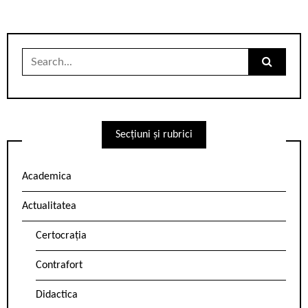
Search
for:
Secțiuni și rubrici
Academica
Actualitatea
Certocrația
Contrafort
Didactica