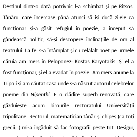
Destinul dintr-o dată potrivnic l-a schimbat și pe Ritsos.
Tânărul care încercase până atunci să își ducă zilele ca
funcționar și-a găsit refugiul în poezie, a început să
gândească politic, să-și descopere înclinațiile de om al
teatrului. La fel s-a întâmplat și cu celălalt poet pe urmele
căruia am mers în Peloponez: Kostas Karyotakis. Și el a
fost funcționar, și el a evadat în poezie. Am mers anume la
Tripoli și am căutat casa unde s-a născut autorul celebrelor
poeme din
Nipenthi.
E o clădire superb renovată, care
găzduiește acum birourile rectoratului Universității
tripolitane. Rectorul, matematician tânăr și chipeș (ca toți
grecii…) mi-a îngăduit să fac fotografii peste tot. Desigur,