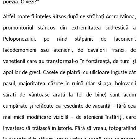
poezia. O vezi?“
Altfel poate fi înțeles Ritsos după ce străbați Accra Minoa,
promontoriul stâncos din extremitatea sud-estică a
Peloponezului, pe rând stăpânit de laconieni,
lacedemonieni sau atenieni, de cavalerii franci, de
venețienii care au transformat-o în fortăreață, de turci și
apoi iar de greci. Casele de piatră, cu ulicioare înguste cât
pasul, majoritatea căzute în ruină (dar și așa, bolovanii
sărați de vântoase arată la fel de bine) sunt acum
cumpărate și refăcute ca reședințe de vacanță – fără cea
mai mică modificare vizibilă – de atenienii înstăriți, care
investesc să trăiască în istorie. Fără să vreau, fotografiind