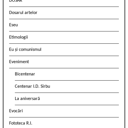
DOSAR
Dosarul artelor
Eseu
Etimologii
Eu și comunismul
Eveniment
Bicentenar
Centenar I.D. Sîrbu
La aniversară
Evocări
Fototeca R.l.