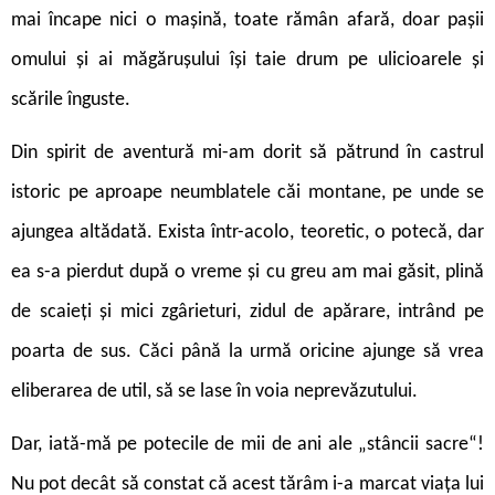
mai încape nici o mașină, toate rămân afară, doar pașii
omului și ai măgărușului își taie drum pe ulicioarele și
scările înguste.
Din spirit de aventură mi-am dorit să pătrund în castrul
istoric pe aproape neumblatele căi montane, pe unde se
ajungea altădată. Exista într-acolo, teoretic, o potecă, dar
ea s-a pierdut după o vreme și cu greu am mai găsit, plină
de scaieți și mici zgârieturi, zidul de apărare, intrând pe
poarta de sus. Căci până la urmă oricine ajunge să vrea
eliberarea de util, să se lase în voia neprevăzutului.
Dar, iată-mă pe potecile de mii de ani ale „stâncii sacre“!
Nu pot decât să constat că acest tărâm i-a marcat viața lui