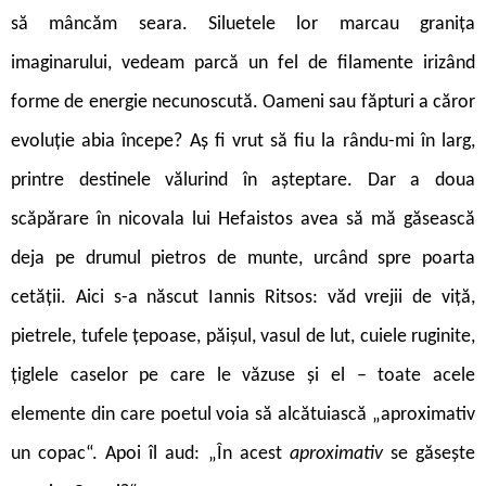
să mâncăm seara. Siluetele lor marcau granița
imaginarului, vedeam parcă un fel de filamente irizând
forme de energie necunoscută. Oameni sau făpturi a căror
evoluție abia începe? Aș fi vrut să fiu la rându-mi în larg,
printre destinele vălurind în așteptare. Dar a doua
scăpărare în nicovala lui Hefaistos avea să mă găsească
deja pe drumul pietros de munte, urcând spre poarta
cetății. Aici s-a născut Iannis Ritsos: văd vrejii de viță,
pietrele, tufele țepoase, păișul, vasul de lut, cuiele ruginite,
țiglele caselor pe care le văzuse și el – toate acele
elemente din care poetul voia să alcătuiască „aproximativ
un copac“. Apoi îl aud: „În acest
aproximativ
se găsește