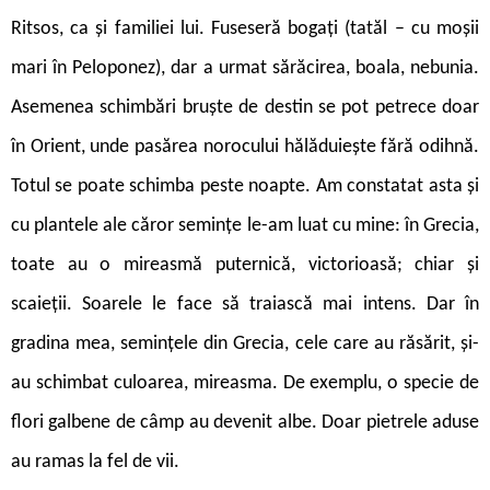
Ritsos, ca și familiei lui. Fuseseră bogați (tatăl – cu moșii
mari în Peloponez), dar a urmat sărăcirea, boala, nebunia.
Asemenea schimbări bruște de destin se pot petrece doar
în Orient, unde pasărea norocului hălăduiește fără odihnă.
Totul se poate schimba peste noapte. Am constatat asta și
cu plantele ale căror semințe le-am luat cu mine: în Grecia,
toate au o mireasmă puternică, victorioasă; chiar și
scaieții. Soarele le face să traiască mai intens. Dar în
gradina mea, semințele din Grecia, cele care au răsărit, și-
au schimbat culoarea, mireasma. De exemplu, o specie de
flori galbene de câmp au devenit albe. Doar pietrele aduse
au ramas la fel de vii.