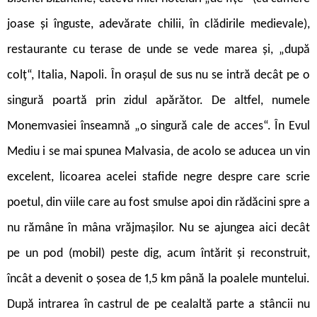
joase și înguste, adevărate chilii, în clădirile medievale),
restaurante cu terase de unde se vede marea și, „după
colț“, Italia, Napoli. În orașul de sus nu se intră decât pe o
singură poartă prin zidul apărător. De altfel, numele
Monemvasiei înseamnă „o singură cale de acces“. În Evul
Mediu i se mai spunea Malvasia, de acolo se aducea un vin
excelent, licoarea acelei stafide negre despre care scrie
poetul, din viile care au fost smulse apoi din rădăcini spre a
nu rămâne în mâna vrăjmașilor. Nu se ajungea aici decât
pe un pod (mobil) peste dig, acum întărit și reconstruit,
încât a devenit o șosea de 1,5 km până la poalele muntelui.
După intrarea în castrul de pe cealaltă parte a stâncii nu