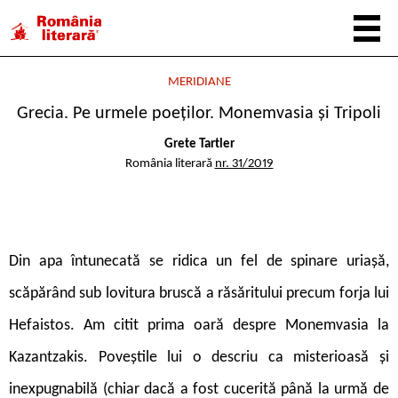
MERIDIANE
Grecia. Pe urmele poeților. Monemvasia și Tripoli
Grete Tartler
România literară
nr. 31/2019
D
in apa întunecată se ridica un fel de spinare uriașă,
scăpărând sub lovitura bruscă a răsăritului precum forja lui
Hefaistos. Am citit prima oară despre Monemvasia la
Kazantzakis. Poveștile lui o descriu ca misterioasă și
inexpugnabilă (chiar dacă a fost cucerită până la urmă de