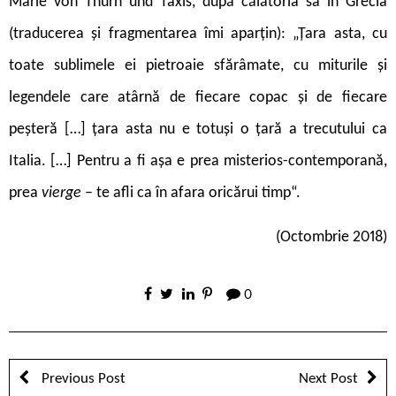
Marie von Thurn und Taxis, după călătoria sa în Grecia
(traducerea și fragmentarea îmi aparțin): „Țara asta, cu
toate sublimele ei pietroaie sfărâmate, cu miturile și
legendele care atârnă de fiecare copac și de fiecare
peșteră
[…]
țara asta nu e totuși o țară a trecutului ca
Italia.
[…]
Pentru a fi așa e prea misterios-contemporană,
prea
vierge
– te afli ca în afara oricărui timp“.
(Octombrie 2018)
0
Previous Post
Next Post