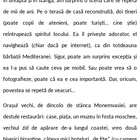
în dreapta și în stânga, am surprins o scenă care se repetă
de mii de ani. Pe o terasă de casă reconstruită, doi tineri
(poate copii de atenieni, poate turiști… cine știe)
reîntrupează spiritul locului. Ea îl privește adorator, el
navighează (chiar dacă pe internet), ca din totdeauna
bărbații Mediteranei. Sigur, poate am surprins excepția și
ea l-a pus să caute ceva pe mobil. Sau poate vrea să o
fotografieze, poate că ea e cea importantă. Dar, oricum,
povestea se repetă de veacuri…
Orașul vechi, de dincolo de stânca Monemvasiei, are
destule restaurări: case, piața, un muzeu în fosta moschee,
vechiul zid de apărare de-a lungul coastei, vreo două
biserici bizantine, câteva mici hoteluri „de fițe“ (cu camere