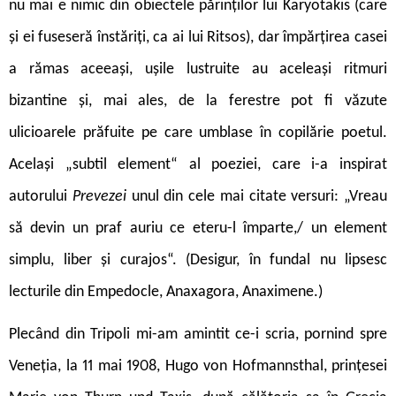
nu mai e nimic din obiectele părinților lui Karyotakis (care
și ei fuseseră înstăriți, ca ai lui Ritsos), dar împărțirea casei
a rămas aceeași, ușile lustruite au aceleași ritmuri
bizantine și, mai ales, de la ferestre pot fi văzute
ulicioarele prăfuite pe care umblase în copilărie poetul.
Același „subtil element“ al poeziei, care i-a inspirat
autorului
Prevezei
unul din cele mai citate versuri: „Vreau
să devin un praf auriu ce eteru-l împarte,/ un element
simplu, liber și curajos“. (Desigur, în fundal nu lipsesc
lecturile din Empedocle, Anaxagora, Anaximene.)
Plecând din Tripoli mi-am amintit ce-i scria, pornind spre
Veneția, la 11 mai 1908, Hugo von Hofmannsthal, prințesei