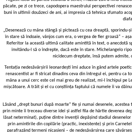
păcate, pe zi ce trece, capodopera maestrului perspectivei renascent
buni în ultimii douăzeci de ani, ai impresia că tehnica sfumato ac
diaf
„Desenează cu mâna stângă și pictează cu cea dreaptă, sporindu-și as
în stare să îndoaie, vânjos cum era, o vergea de fier groasă“ – a
Referitor la această ultimă calitate amintită în text, o anecdotă 
invitându-l să o îndrepte, dacă este în stare. Michelangelo rip
nicidecum dreptate, însă putem admite, od
Tentația nedesăvârșirii leonardești îmi aduce în gând artele poetic
renascentist ar fi stricat dinadins ceva din întregul ei, pentru ca 
mâna a unui cerc este cel mai greu de realizat, mi-l închipui pe L
mișcătoare. A trăit și el cu conștiința faptului că numele îi va dăin
Lăsând „drept bunuri după moarte“ fie și numai desenele, acestea tot 
prin minte îi treceau diverse idei și astfel fila de hârtie devenea 
lăsat neterminat), puține dintre invenții depășind stadiul desenelor ș
prin amintirile din copilărie (practic, inexistente) și prin Carne
parafrazând termeni nicasieni – de nedesăvârșirea care săvârșeșt