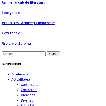
Un metru cub de literatură
Hexagonale
Proust 150. Armistițiu neîncheiat
Hexagonale
Greierele și albina
Search
for:
Secțiuni și rubrici
Academica
Actualitatea
Certocrația
Contrafort
Didactica
Divagații
Editorial