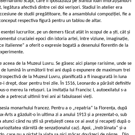
 Bernardino Scapi, care îl ipostaziază pe Sfântul Ioan îmbrățișându-l
 legătura afectivă dintre cei doi verișori. Stadiul în atelier era
uccesiune de studii pregătitoare, fie a ansamblului compoziției, fie a
a conceput respectiva figură pentru un tablou de altar.
esenței lucrurilor, pe un demers făcut atât în scopul de a ști, cât și
mentul crucialei epoci din istoria artei, între viziune, imaginație,
e italienne“ a oferit o expresie bogată a desenului florentin de la
 experimente.
e aceea de la Muzeul Luvru. Se găsesc aici planșe rarisime, unde se
e de lumină în următorii trei ani după o expunere de maximum trei
rospectivă de la Muzeul Luvru, planificată a fi inaugurată în luna
i drept, doar pentru trei zile. În 1516, Leonardo a părăsit definitiv
s-o mereu la retușuri. La invitația lui Francisc I, autoexilatul s-a
e a petrecut ultimii trei ani ai fabuloasei vieți.
osesia monarhului francez. Pentru a o „repatria“ la Florența, după
x-Arts a găzduit-o în ultima zi a anului 1913 și a prezentat-o, sub
atunci când nu știi să prețuiești ceea ce ai avut și recapeți după o
iozitatea stârnită de senzaționalul caz). Apoi, „înstrăinata“ și-a
rdo, care nu a pictat la viața sa nici măcar douăzeci de pânze… Din