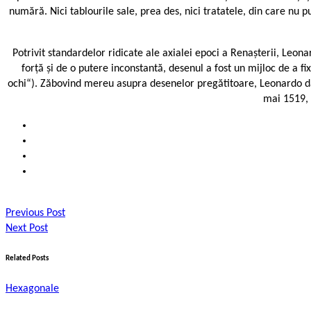
numără. Nici tablourile sale, prea des, nici tratatele, din care nu 
Potrivit standardelor ridicate ale axialei epoci a Renașterii, Leon
forță și de o putere inconstantă, desenul a fost un mijloc de a fix
ochi“). Zăbovind mereu asupra desenelor pregătitoare, Leonardo da V
mai 1519, a
Previous Post
Next Post
Related Posts
Hexagonale