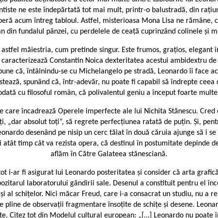
iste ne este îndepărtată tot mai mult, printr-o balustradă, din rațiu
operă acum întreg tabloul. Astfel, misterioasa Mona Lisa ne rămâne, c
an din fundalul pânzei, cu perdelele de ceață cuprinzând colinele și mu
tfel măiestria, cum pretinde singur. Este frumos, grațios, elegant în t
șa caracterizează Constantin Noica dexteritatea acestui ambidextru de
spune că, întâlnindu-se cu Michelangelo pe stradă, Leonardo îi face a
ostează, spunând că, într-adevăr, nu poate fi capabil să îndrepte ceea 
ată cu filosoful român, că polivalentul geniu a început foarte multe 
e care încadrează Operele imperfecte ale lui Nichita Stănescu. Cred că
toți, „dar absolut toți”, să regrete perfecțiunea ratată de puțin. Și, pe
eonardo desenând pe nisip un cerc tăiat în două căruia ajunge să i se î
ui atât timp cât va rezista opera, că destinul în postumitate depinde d
aflăm în Către Galateea stănesciană.
i-ar fi asigurat lui Leonardo posteritatea și consider că arta grafică l
depozitarul laboratorului gândirii sale. Desenul a constituit pentru el
i al schițelor. Nici măcar Freud, care i-a consacrat un studiu, nu a reu
tele pline de observații fragmentare însoțite de schițe și desene. Leo
e. Citez tot din Modelul cultural european: „[…] Leonardo nu poate 