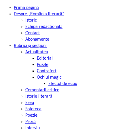
Prima pagină
Despre „România literară”
Istoric
Echipa redacțională
Contact
Abonamente
Rubrici și secțiuni
Actualitatea
Editorial
Puzzle
Contrafort
Ochiul magic
Efectul de ecou
Comentarii critice
Istorie literară
Eseu
Fototeca
Poezie
Proză
Interviu