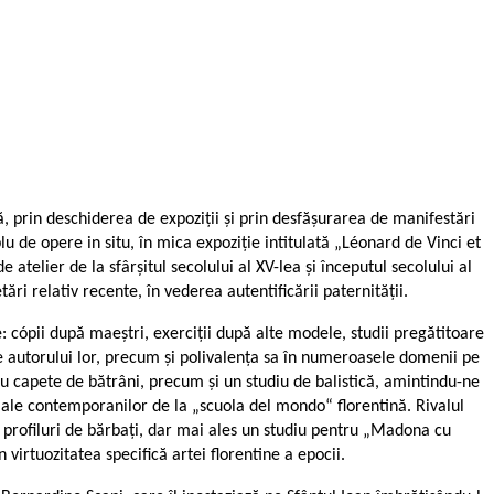
, prin deschiderea de expoziții și prin desfășurarea de manifestări
u de opere in situ, în mica expoziție intitulată „Léonard de Vinci et
atelier de la sfârșitul secolului al XV-lea și începutul secolului al
ări relativ recente, în vederea autentificării paternității.
e: cópii după maeștri, exerciții după alte modele, studii pregătitoare
ale autorului lor, precum și polivalența sa în numeroasele domenii pe
cu capete de bătrâni, precum și un studiu de balistică, amintindu-ne
a ale contemporanilor de la „scuola del mondo“ florentină. Rivalul
e profiluri de bărbați, dar mai ales un studiu pentru „Madona cu
 virtuozitatea specifică artei florentine a epocii.