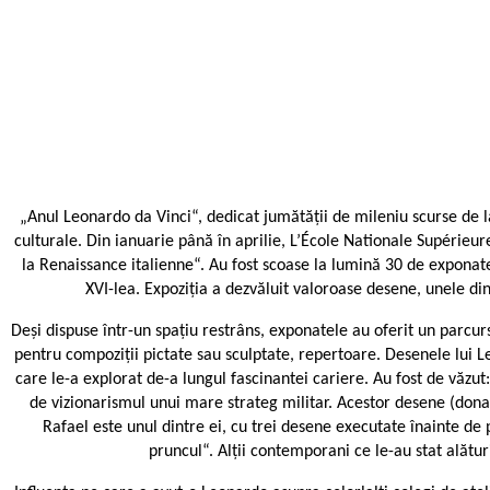
„Anul Leonardo da Vinci“, dedicat jumătății de mileniu scurse de l
culturale. Din ianuarie până în aprilie, L’École Nationale Supérieur
la Renaissance italienne“. Au fost scoase la lumină 30 de exponate a
XVI-lea. Expoziția a dezvăluit valoroase desene, unele dint
Deși dispuse într-un spațiu restrâns, exponatele au oferit un parcurs
pentru compoziții pictate sau sculptate, repertoare. Desenele lui Le
care le-a explorat de-a lungul fascinantei cariere. Au fost de văzu
de vizionarismul unui mare strateg militar. Acestor desene (donat
Rafael este unul dintre ei, cu trei desene executate înainte de
pruncul“. Alții contemporani ce le-au stat alături