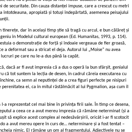
ni de securitate. Din cauza distanței impuse, care a crescut cu metri
a întotdeauna, apropiată și totuși îndepărtată, asemenea peisajului
nții.
inerețe, dar în acelaşi timp știe să tragă cu arcul, e bun călăreț și
 geniu în Modelul cultural european (Ed. Humanitas, 1993, p. 114).
cestuia o demonstrație de forță și îndoaie vergeaua de fier groasă,
ce a deformat sau a stricat el deja. Autorul lui „Moise“ nu avea
lucruri pe care nu le-a dus până la capăt.
, dacă ar fi avut impresia că a dus o operă la bun sfârșit, genialul
ntru că tot suntem la lecția de desen, în cadrul căreia executarea cu
nchine, ca semn al neputinței de a crea figuri perfecte pe nisipuri
e perenitatea ei, ca în mitul răstălmăcit al lui Pygmalion, așa cum îl
-a reprezentat cel mai bine în privința firii sale. În timp ce desena,
 începutul a ceea ce a avut mereu impresia că rămâne neterminat (și a
șit să explice acest complex al nedesăvârșirii, oricât i-ar fi scotocit
nardo a avut mereu opere în curs de… neterminare și a fost tentat –
încheia nimic. El rămâne un om al fragmentului. Adjectivele nu se