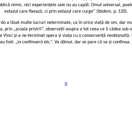
publică nimic, nici experienţele sale nu au capăt. Omul universal, poa
extazul care fixează, ci prin extazul care curge“ (Ibidem, p. 120).
ardo a lăsat multe lucruri neterminate, ca în orice viață de om, dar ma
a, prin „școala privirii“, observații asupra a tot ceea ce îi cădea sub
inci și-a ne-terminat opera și viața cu o consecvență neobișnuită. U
u fost: „io continuerò etc.“. Va dăinui, dar se pare că va și continua.
0