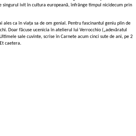
te singurul ivit în cultura europeană, înfrânge timpul nicidecum prin
i ales ca în viața sa de om genial. Pentru fascinantul geniu plin de
 ochi. Doar făcuse ucenicia în atelierul lui Verrocchio („adevăratul
ltimele sale cuvinte, scrise în Carnete acum cinci sute de ani, pe 2
 Et caetera.