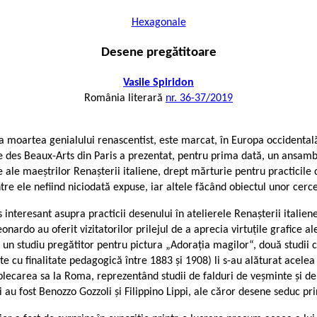
Hexagonale
Desene pregătitoare
Vasile Spiridon
România literară
nr. 36-37/2019
a moartea genialului renascentist, este marcat, în Europa occidentală
e des Beaux-Arts din Paris a prezentat, pentru prima dată, un ansambl
le maeștrilor Renașterii italiene, drept mărturie pentru practicile de 
re ele nefiind niciodată expuse, iar altele făcând obiectul unor cercet
 interesant asupra practicii desenului în atelierele Renașterii italien
onardo au oferit vizitatorilor prilejul de a aprecia virtuțile grafice 
t: un studiu pregătitor pentru pictura „Adorația magilor“, două studii 
e cu finalitate pedagogică între 1883 și 1908) li s-au alăturat acele
 plecarea sa la Roma, reprezentând studii de falduri de veșminte și d
 au fost Benozzo Gozzoli și Filippino Lippi, ale căror desene seduc prin