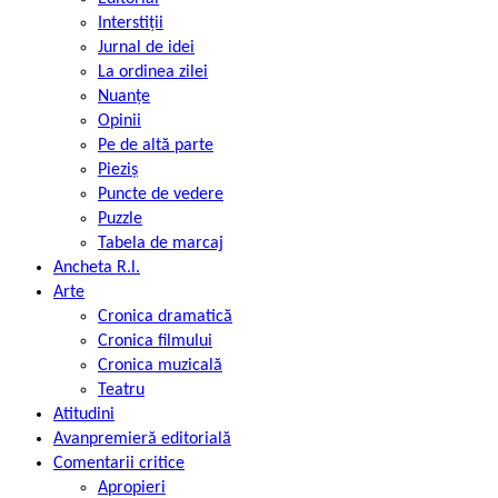
Interstiții
Jurnal de idei
La ordinea zilei
Nuanțe
Opinii
Pe de altă parte
Pieziș
Puncte de vedere
Puzzle
Tabela de marcaj
Ancheta R.l.
Arte
Cronica dramatică
Cronica filmului
Cronica muzicală
Teatru
Atitudini
Avanpremieră editorială
Comentarii critice
Apropieri