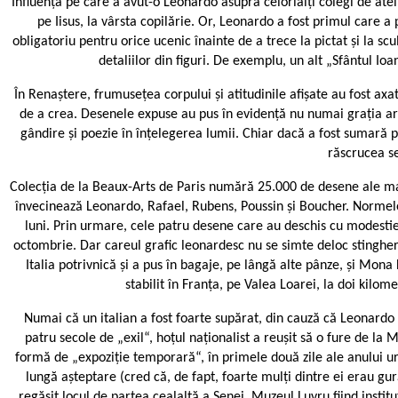
Influența pe care a avut-o Leonardo asupra celorlalți colegi de atel
pe Iisus, la vârsta copilărie. Or, Leonardo a fost primul care a 
obligatoriu pentru orice ucenic înainte de a trece la pictat și la sc
detaliilor din figuri. De exemplu, un alt „Sfântul Ioa
În Renaștere, frumusețea corpului și atitudinile afișate au fost axat
de a crea. Desenele expuse au pus în evidență nu numai grația artiș
gândire și poezie în înțelegerea lumii. Chiar dacă a fost sumară p
răscrucea se
Colecția de la Beaux-Arts de Paris numără 25.000 de desene ale mae
învecinează Leonardo, Rafael, Rubens, Poussin și Boucher. Normel
luni. Prin urmare, cele patru desene care au deschis cu modestie 
octombrie. Dar careul grafic leonardesc nu se simte deloc stingher l
Italia potrivnică și a pus în bagaje, pe lângă alte pânze, și Mona 
stabilit în Franța, pe Valea Loarei, la doi kilom
Numai că un italian a fost foarte supărat, din cauză că Leonardo 
patru secole de „exil“, hoțul naționalist a reușit să o fure de la
formă de „expoziție temporară“, în primele două zile ale anului urm
lungă așteptare (cred că, de fapt, foarte mulți dintre ei erau gu
regăsit locul de partea cealaltă a Senei, Muzeul Luvru fiind insti