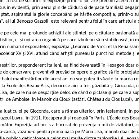
ier a fost de surprins în expoziție printr-o lucrare precum aceea a lui
pus în evidență, prin aerul plin de căldură și de pace familială degajat,
ulptat, aspirantul la glorie concepând pe hârtie compoziția, printr-o s
n“, al lui Benozzo Gazzoli, este relevant pentru felul în care artistul 
e pe cele mai profunde achiziții ale științei, pe o căutare pasionată a 
tilor, ci și unitatea organică pe care izbuteau să o stabilească, în mo
rin numărul exponatelor, expoziția „Léonard de Vinci et la Renaissanc
colelor XV și XVI, atunci când artiștii puneau la punct noi metode și
ștrilor, preponderent italieni, ea fiind devansată în Hexagon doar d
e de conservare preventivă prevăd ca operele grafice să fie protejat
balul manifestărilor din acest an, nu vor putea fi văzute la marea ret
a École des Beaux-Arts, deoarece aici a fost găzduită și Gioconda, ce-
Lisa, de care nu se despărțise deloc de când o pictase și pe care a supu
etri de Amboise, în Manoir du Cloux (astăzi, Château du Clos Lucé), und
a luat cu el pe Gioconda, care a rămas ulterior, prin testament, în p
 Muzeul Luvru, în 1911. Recuperată și readusă în Paris, L’École des Beau
ător. Expoziția ad-hoc s-a bucurat de prezența a mii de vizitatori, ca 
ră-cască, văzând-o pentru prima oară pe Mona Lisa, mânați doar de cur
tuția publică deținătoare a celor mai multe dintre tablourile lui Leona