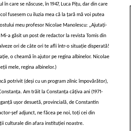
 în care se născuse, în
1947, Luca Pițu, dar din care
col fusesem cu iluzia mea că la țară mă voi putea
t fostului meu profesor Nicolae Manolescu: „Ajutați-
. Mi-a găsit un post de redactor la revista Tomis din
veze ori de câte ori te afli într-o situație disperată!
uație, o cheamă în ajutor pe regina albinelor. Nicolae
ții mele, regina albinelor.)
că potrivit (deși cu un program zilnic împovărător),
e Constanța. Am trăit la Constanța câțiva ani (1971-
eleganță ușor desuetă, provincială, de Constantin
tor-șef adjunct, ne făcea pe noi, toți cei din
ii culturale din afara instituției noastre.