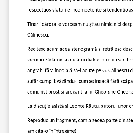
respectuos sfaturile incompetente și tendențioas
Tinerii cărora le vorbeam nu știau nimic nici des
Călinescu.
Recitesc acum acea stenogramă și retrăiesc desc
vremuri zădărnicia oricărui dialog între un scriit
ar grăbi fără îndoială să-l acuze pe G. Călinescu 
sufăr cumplit văzându-l cum se îneacă fără scăpar
comunist prost și arogant, a lui Gheorghe Gheorg
La discuție asistă și Leonte Răutu, autorul unor c
Reproduc un fragment, cam a zecea parte din ste
am cita-o în întregime):