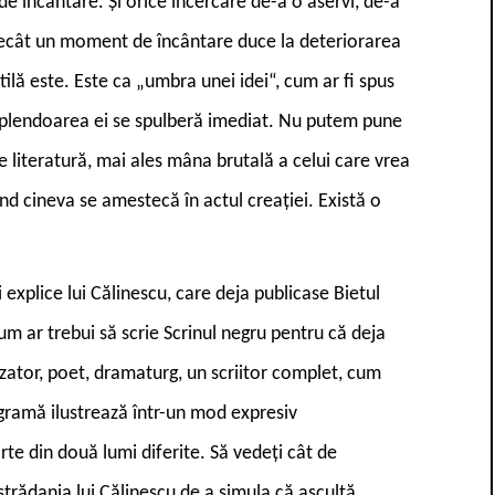
de încântare. Și orice încercare de-a o aservi, de-a
decât un moment de încântare duce la deteriorarea
tilă este. Este ca „umbra unei idei“, cum ar fi spus
 Splendoarea ei se spulberă imediat. Nu putem pune
literatură, mai ales mâna brutală a celui care vrea
ând cineva se amestecă în actul creației. Există o
 explice lui Călinescu, care deja publicase Bietul
um ar trebui să scrie Scrinul negru pentru că deja
prozator, poet, dramaturg, un scriitor complet, cum
ogramă ilustrează într-un mod expresiv
e din două lumi diferite. Să vedeți cât de
strădania lui Călinescu de a simula că ascultă