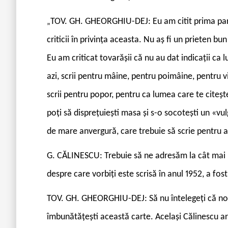
TOV. GH. GHEORGHIU-DEJ:
Eu am citit prima par
„
criticii în privința aceasta. Nu aș fi un prieten bu
Eu am criticat tovarășii că nu au dat indicații ca
azi, scrii pentru mâine, pentru poimâine, pentru vii
scrii pentru popor, pentru ca lumea care te citește
poți să disprețuiești masa și s-o socotești un «vu
de mare anvergură, care trebuie să scrie pentru a
G. CĂLINESCU: Trebuie să ne adresăm la cât mai m
despre care vorbiți este scrisă în anul 1952, a fost
TOV. GH. GHEORGHIU-DEJ: Să nu întelegeți că noi 
îmbunătățești această carte. Același Călinescu are