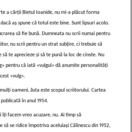
te a cărții Bietul Ioanide, nu mi-a plăcut forma
n dacă aș spune că totul este bine. Sunt lipsuri acolo.
 lucrarea să fie bună. Dumneata nu scrii numai pentru
tor, nu scrii pentru un strat subțire, ci trebuie să
 să te aprecieze și să te pună la loc de cinste. Nu
lg» pentru că iată «vulgul» dă anumite personalități
cest «vulg».
ulți oameni, ăsta este scopul scriitorului. Cartea
 publicată în anul 1954.
îți facem vreo acuzare, nu. Ai timp să
 să se ridice împotriva aceluiași Călinescu din 1952,