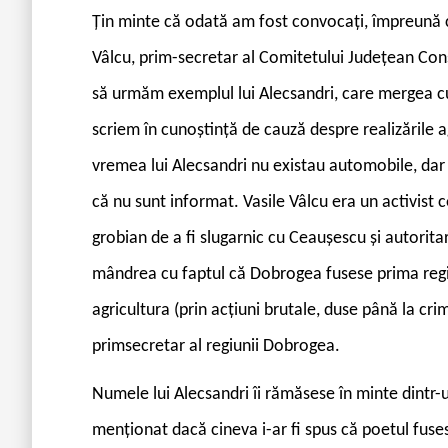
Țin minte că odată am fost convocați, împreună cu a
Vâlcu, prim-secretar al Comitetului Județean Cons
să urmăm exemplul lui Alecsandri, care mergea cu
scriem în cunoștință de cauză despre realizările ag
vremea lui Alecsandri nu existau automobile, dar
că nu sunt informat. Vasile Vâlcu era un activist
grobian de a fi slugarnic cu Ceaușescu și autoritar
mândrea cu faptul că Dobrogea fusese prima regiu
agricultura (prin acțiuni brutale, duse până la cri
primsecretar al regiunii Dobrogea.
Numele lui Alecsandri îi rămăsese în minte dintr-un
menționat dacă cineva i-ar fi spus că poetul fuses