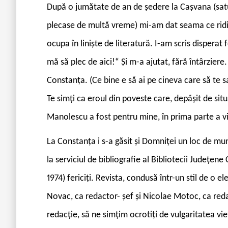
După o jumătate de an de ședere la Cașvana (satul
plecase de multă vreme) mi-am dat seama ce ridi
ocupa în liniște de literatură. I-am scris dispera
mă să plec de aici!“ Și m-a ajutat, fără întârziere
Constanța. (Ce bine e să ai pe cineva care să te sal
Te simți ca eroul din poveste care, depășit de sit
Manolescu a fost pentru mine, în prima parte a vie
La Constanța i s-a găsit și Domniței un loc de mun
la serviciul de bibliografie al Bibliotecii Județen
1974) fericiți. Revista, condusă într-un stil de o 
Novac, ca redactor- șef și Nicolae Motoc, ca redac
redacție, să ne simțim ocrotiți de vulgaritatea vieț