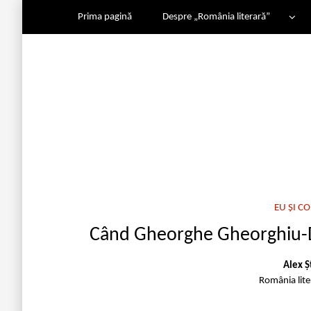
Prima pagină
Despre „România literară”
EU ȘI 
Când Gheorghe Gheorghiu-Dej
Alex Ș
România lit