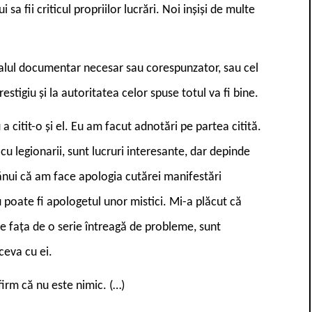
sa fii criticul propriilor lucrări. Noi inșiși de multe
alul documentar necesar sau corespunzator, sau cel
estigiu și la autoritatea celor spuse totul va fi bine.
a citit-o și el. Eu am facut adnotări pe partea citită.
cu legionarii, sunt lucruri interesante, dar depinde
ănui că am face apologia cutărei manifestări
 poate fi apologetul unor mistici. Mi-a plăcut că
ție fața de o serie întreagă de probleme, sunt
ceva cu ei.
irm că nu este nimic. (…)