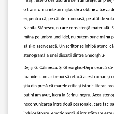
însăși, este o desfășurare de frumusețe, un prilej 
o transforma într-un mijloc de a obține altceva 
ei, pentru că, pe cât de frumoasă, pe atât de vola
Nichita Stănescu, nu are consistență materială.
mâna pe umbra unei idei, nu putem pune mâna pe 
să și-o aservească. Un scriitor se inhibă atunci c
stenogramă a unei discuții dintre Gheorghiu-
Dej și G. Călinescu. Și Gheorghiu-Dej încearcă să-i
Ioanide, cum ar trebui să refacă acest roman și c
știa din presă că marele critic și istoric literar, 
puțini am avut, lucra la Scrinul negru. Acea sten
necomunicarea între două personaje, care fac part
înduioșătoare, emoționantă și întristătoare este 