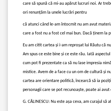
care să spună că mi-au apărut lucruri noi. Ar trebui 
ori renunțăm la unele lucrări pentru
că atunci când le-am întocmit nu am avut materi
care a fost nu a fost cel mai bun. Dacă ținem la pr
Eu am citit cartea și i-am reproșat lui Răutu că nu 
Am spus ce este bine și ce este rău. Iată aspectul 
cum pot fi prezentate ca să nu lase impresia nim
mistice. Avem de a face cu un om de cultură și nu
cartea are orientare politică, încearcă să ia pozi
personagii care se pot recunoaște, poate ai avut 
G. CĂLINESCU: Nu este așa ceva, am curajul să af