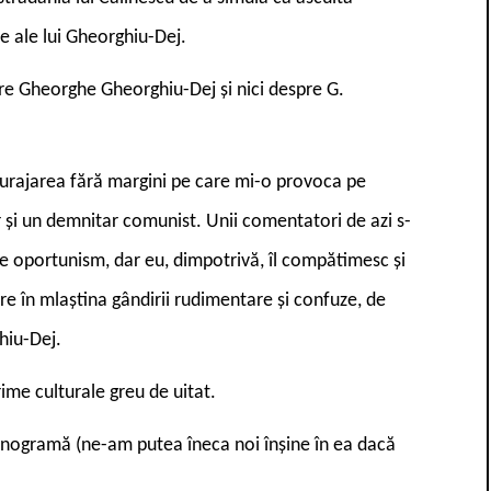
e ale lui Gheorghiu-Dej.
pre Gheorghe Gheorghiu-Dej și nici despre G.
urajarea fără margini pe care mi-o provoca pe
or și un demnitar comunist. Unii comentatori de azi s-
de oportunism, dar eu, dimpotrivă, îl compătimesc și
e în mlaștina gândirii rudimentare și confuze, de
hiu-Dej.
rime culturale greu de uitat.
nogramă (ne-am putea îneca noi înșine în ea dacă