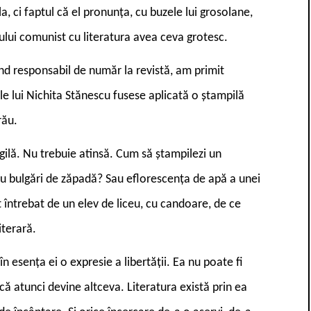
la, ci faptul că el pronunța, cu buzele lui grosolane,
dului comunist cu literatura avea ceva grotesc.
d responsabil de număr la revistă, am primit
ale lui Nichita Stănescu fusese aplicată o ștampilă
rău.
gilă. Nu trebuie atinsă. Cum să ștampilezi un
cu bulgări de zăpadă? Sau eflorescența de apă a unei
t întrebat de un elev de liceu, cu candoare, de ce
iterară.
n esența ei o expresie a libertății. Ea nu poate fi
ă atunci devine altceva. Literatura există prin ea