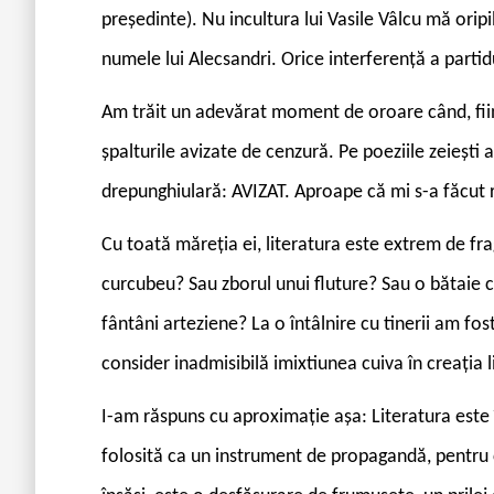
președinte). Nu incultura lui Vasile Vâlcu mă oripi
numele lui Alecsandri. Orice interferență a parti
Am trăit un adevărat moment de oroare când, fiin
șpalturile avizate de cenzură. Pe poeziile zeiești 
drepunghiulară: AVIZAT. Aproape că mi s-a făcut 
Cu toată măreția ei, literatura este extrem de fra
curcubeu? Sau zborul unui fluture? Sau o bătaie 
fântâni arteziene? La o întâlnire cu tinerii am fos
consider inadmisibilă imixtiunea cuiva în creația l
I-am răspuns cu aproximație așa: Literatura este î
folosită ca un instrument de propagandă, pentru c