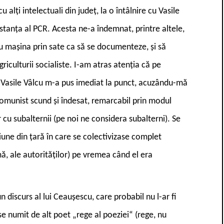
lți intelectuali din județ, la o întâlnire cu Vasile
tanța al PCR. Acesta ne-a îndemnat, printre altele,
 mașina prin sate ca să se documenteze, și să
riculturii socialiste. I-am atras atenția că pe
 Vasile Vâlcu m-a pus imediat la punct, acuzându-mă
 comunist scund și îndesat, remarcabil prin modul
 cu subalternii (pe noi ne considera subalterni). Se
ne din țară în care se colectivizase complet
mă, ale autorităților) pe vremea când el era
 discurs al lui Ceaușescu, care probabil nu l-ar fi
e numit de alt poet „rege al poeziei“ (rege, nu