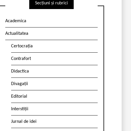
Secțiuni și rubrici
Academica
Actualitatea
Certocrația
Contrafort
Didactica
Divagații
Editorial
Interstiții
Jurnal de idei