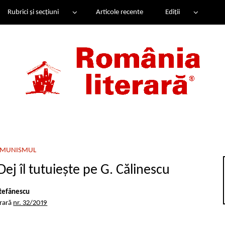
Rubrici și secțiuni
Articole recente
Ediții
COMUNISMUL
 îl tutuiește pe G. Călinescu
tefănescu
erară
nr. 32/2019