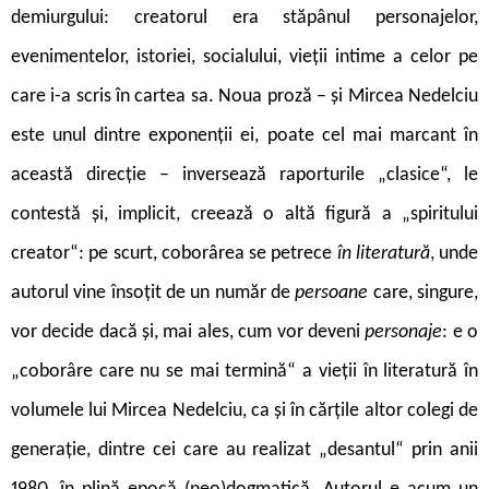
demiurgului: creatorul era stăpânul personajelor,
evenimentelor, istoriei, socialului, vieții intime a celor pe
care i-a scris în cartea sa. Noua proză – și Mircea Nedelciu
este unul dintre exponenții ei, poate cel mai marcant în
această direcție – inversează raporturile „clasice“, le
contestă și, implicit, creează o altă figură a „spiritului
creator“: pe scurt, coborârea se petrece
în literatură
,
unde
autorul vine însoțit de un număr de
persoane
care, singure,
vor decide dacă și, mai ales, cum vor deveni
personaje
:
e o
„coborâre care nu se mai termină“ a vieții în literatură în
volumele lui Mircea Nedelciu, ca și în cărțile altor colegi de
generație, dintre cei care au realizat „desantul“ prin anii