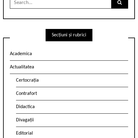
for:
Secțiuni și rubrici
Academica
Actualitatea
Certocrația
Contrafort
Didactica
Divagații
Editorial