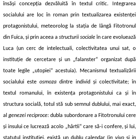
însăși concepția dezvăluită în textul critic. Integrarea
socialului are loc în roman prin textualizarea existenței
protagonistului, meteorolog la stația de lângă Fitotronul
din Fuica, și prin aceea a
structurii sociale
în care evoluează
Luca (un cerc de intelectuali, colectivitatea unui sat, o
instituție de cercetare și un „falanster“ organizat după
toate legile „utopiei“ acestuia). Mecanismul textualizării
socialului este
osmoza
dintre individ și colectivitate; în
textul romanului, în existența protagonistului ca și în
structura socială, totul stă sub semnul dublului, mai exact,
al
genezei reciproce
:
dubla subordonare a Fitotronului cere
și insului ce lucrează acolo „hârtii“ care să-i confere, și lui,
statutul instituției, există un dublu calendar (
in vivo
și
in