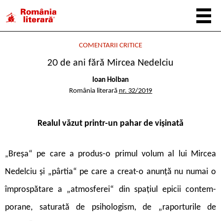
COMENTARII CRITICE
20 de ani fără Mircea Nedelciu
Ioan Holban
România literară
nr. 32/2019
Realul văzut printr-un pahar de vișinată
B
reșa“ pe care a produs-o primul volum al lui Mircea
„
Nedelciu și „pârtia“ pe care a creat-o anunță nu numai o
împrospătare a „atmosferei“ din spațiul epicii contem­
porane, saturată de psihologism, de „raporturile de