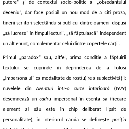
putere“ și de contextul socio-politic al „obsedantului
deceniu“, dar face posibil un nou mod de a citi proza,
tinerii scriitori selectându-și publicul dintre oamenii dispuși
„să lucreze“ în timpul lecturii, „să făp­tuiască“ independent
un alt enunț, complementar celui dintre copertele cărții.
Primul „paradox“ sau, altfel, prima condiție a făptuirii
textului se cuprinde în deprinderea de a folosi
„impersonalul“ ca modalitate de rost(u)ire a subiectivității:
nuvelele din
Aventuri într-o curte interioară
(1979)
desemnează un
cadru
impersonal în esența sa (fiecare
element al său este în chip deliberat lipsit de
personalitate), în interiorul căruia se definește
poziția