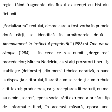
regie, tăind fragmente din fluxul existenței cu bisturiul
ficțiunii.
Socializarea“ textului, despre care a fost vorba în primele
„
două cărți, se identifică în următoarele două –
Amendament la instinctul proprietății
(1983) și
Zmeura de
câmpie
(1984) – în ceea ce s-a numit „dezgolirea“
procedeelor; Mircea Nedelciu, ca și alți prozatori tineri, își
stabilește (definește) „din mers“ tehnica narativă, o pune
la dispoziția cititorului, îi arată cum se scrie și cum trebuie
citit textul; producerea, ca și receptarea literaturii, nu mai
au nimic „secret“, epoca socializării extreme a oricărui tip
de informație fiind, în aceeași măsură, epoca unei