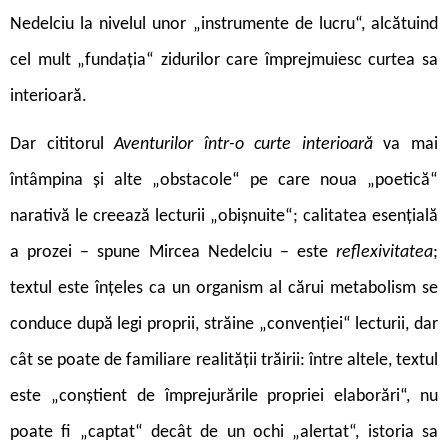
Nedelciu la nivelul unor „instrumente de lucru“, alcătuind
cel mult „fundația“ zidurilor care împrejmuiesc curtea sa
interioară.
Dar cititorul
Aventurilor într-o curte interioară
va mai
întâmpina și alte „obstacole“ pe care noua „poetică“
narativă le creează lecturii „obișnuite“; calitatea esențială
a prozei – spune Mircea Nedelciu – este
reflexivitatea
;
textul este înțeles ca un organism al cărui metabolism se
conduce după legi proprii, străine „convenției“ lecturii, dar
cât se poate de familiare realității trăirii: între altele, textul
este „conștient de împrejurările propriei elaborări“, nu
poate fi „captat“ decât de un ochi „alertat“, istoria sa