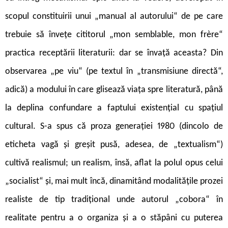
scopul constituirii unui „manual al autorului“ de pe care
trebuie să învețe cititorul „mon semblable, mon fr
è
re“
practica receptării literaturii: dar se învață aceasta? Din
observarea „pe viu“ (pe textul în „transmisiune directă“,
adică) a modului în care glisează viața spre literatură, până
la deplina confundare a faptului existențial cu spațiul
cultural. S-a spus că proza genera­ției 1980 (dincolo de
eticheta vagă și greșit pusă, adesea, de „textualism“)
cultivă realismul; un realism, însă, aflat la polul opus celui
„socialist“ și, mai mult încă, dinamitând modalitățile prozei
realiste de tip tradițional unde autorul „cobora“ în
realitate pentru a o organiza și a o stăpâni cu puterea