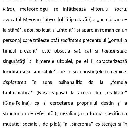
vitro
),
meteorologul se înfățișează viitorului socru,
avocatul Mierean, într-o dublă ipostază (ca „un cioban de
la stână“, apoi, spilcuit și „înțolit“) și apare în roman ca un
personaj care trăiește atât
realitatea
prezentului („omul la
timpul prezent“ este obsesia sa), cât și
halucinațiile
singurătății și himerele utopiei, pe el îl caracterizează
luciditatea și „aberațiile“, iluziile și cunoștințele temeinice,
deplasarea
în sens psihanalitic de la „femeia
fantasmatică“ (Nușa-Păpușa) la aceea din „realitate“
(Gina-Felina), ca și cercetarea propriului destin și a
structurilor de referință („mezalianța ca formă specifică a
mutației sociale“, de pildă) în „sincronia“ existenței și în