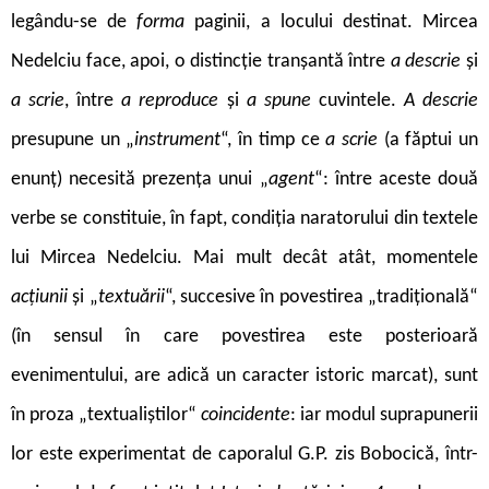
legându-se de
forma
paginii, a locului destinat. Mircea
Nedelciu face, apoi, o distincție tranșantă între
a descrie
și
a scrie
,
între
a reproduce
și
a spune
cuvintele.
A descrie
presupune un „
instrument
“, în timp ce
a scrie
(a făptui un
enunț) necesită prezența unui „
agent
“: între aceste două
verbe se constituie, în fapt, condiția naratorului din textele
lui Mircea Nedelciu. Mai mult decât atât, momentele
acțiunii
și „
textuării
“, succesive în povestirea „tradițională“
(în sensul în care povestirea este posterioară
evenimentului, are adică un caracter istoric marcat), sunt
în proza „textualiștilor“
coincidente
: iar modul suprapunerii
lor este experimentat de caporalul G.P. zis Bobocică, într-