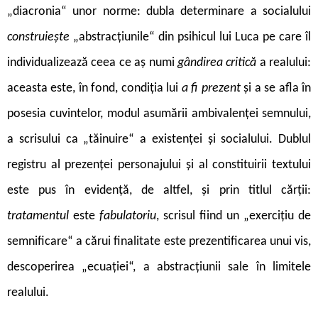
„diacronia“ unor norme: dubla determinare a socialului
construiește
„abstracțiunile“ din psihicul lui Luca pe care îl
individualizează ceea ce aș numi
gândirea critică
a realului:
aceasta este, în fond, condiția lui
a fi prezent
și a se afla în
posesia cuvintelor, modul asumării ambivalenței semnului,
a scrisului ca „tăinuire“ a existenței și socialului. Dublul
registru al prezenței personajului și al constituirii textului
este pus în evidență, de altfel, și prin titlul cărții:
tratamentul
este
fabulatoriu
,
scrisul fiind un „exercițiu de
semnificare“ a cărui finalitate este prezentificarea unui vis,
descoperirea „ecuației“, a abstracțiunii sale în limitele
realului.