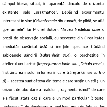
câmpul literar, situat, în aparență, dincolo de orizontul
existenței sale „pragmatice“. Depășind experimentul
interesant în sine (
Crizantemele din tundră
,
de pildă, se află
„pe urmele“ lui Michel Butor), Mircea Nedelciu scrie o
proză de observație socială, cu secvențe din (i)realitatea
imediată: cuvântul
listă
și inerțiile specifice trădând
șabloanele gândirii (
Fahrenheit 91,4
),
o percheziție în
atelierul unui artist (
Împrejurarea iunie sau „Fabula rasa“
),
înstrăinarea insului în lumea în care trăiește (
Și ieri va fi o
zi
) – acestea sunt câteva din temele care susțin un stil și un
orizont de abordare a realului, „fragmentarismul“ de care
s-a făcut atâta caz și care e un mod particular (citește: