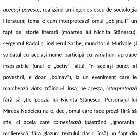
aceeași poveste
,
realizând un ingenios eseu de sociologia
literaturii; tema e cum interpretează omul „obișnuit“ un
fapt de istorie literară (moartea lui Nichita Stănescu):
sergentul Rădoi și inginerul Sache, muncitorul Murivale și
soldatul cu același nume participă cu variațiuni aproape
insesizabile (unul e „bețiv“, altul, în același punct al
povestirii, e doar „bolnav“), la un eveniment care le
marchează
viața
:
trăindu-l, însă, pe acesta,
interpretează
fără să știe poezia lui Nichita Stănescu. Personajul lui
Mircea Nedelciu nu e, deci, omul care face proză fără să
știe, ci acela care
comentează
(păstrând „igno­ranța“
molierescă, fără glazura textului clasic, însă) un fapt din