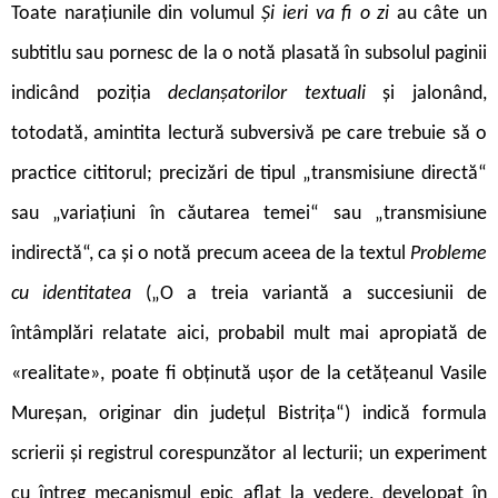
Toate narațiunile din volumul
Și ieri va fi o zi
au câte un
subtitlu sau pornesc de la o notă plasată în subsolul paginii
indicând poziția
declanșatorilor textuali
și jalonând,
totodată, amintita lectură subversivă pe care trebuie să o
practice cititorul; precizări de tipul „transmisiune directă“
sau „variațiuni în căutarea temei“ sau „transmisiune
indirectă“, ca și o notă precum aceea de la textul
Probleme
cu identitatea
(„O a treia variantă a succesiunii de
întâmplări relatate aici, probabil mult mai apropiată de
«realitate», poate fi obținută ușor de la cetățeanul Vasile
Mureșan, originar din județul Bistrița“) indică formula
scrierii și registrul corespunzător al lecturii; un experiment
cu întreg mecanismul epic aflat la vedere, developat în