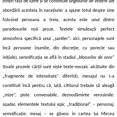
ființei
față de lume și se constituie
unghiurile de vedere
ale
abordării acesteia în narațiune: a spune totul despre sine
folosind persoana a treia, acesta este unul dintre
paradoxurile noii proze. Textele simulează perfect
atmosfera specifică unui „șantier“: aici, personajele sunt
încă
persoane
(numite, din discreție, cu porecle sau
inițiale), semnificația se află în stadiul „
blocurilor de sens
“
(toate prozele cărții sunt niște texte-mozaic alcătuite din
„fragmente de intensitate“ diferită), mesajul nu s-a
constituit încă pentru că, iată, cititorul trebuie să aleagă
„mize“, piste convenabile, deznodăminte verosimile:
așadar, elementele textului epic „tradițional“ – personaj,
semnificație, mesaj – se găsesc în cartea lui Mircea