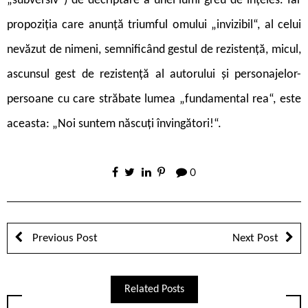
„subversiv“) de decriptare a unei lumi greu de înțeles. Iar
propoziția care anunță triumful omului „invizibil“, al celui
nevăzut de nimeni, semnificând gestul de rezistență, micul,
ascunsul gest de rezistență al autorului și personajelor-
persoane cu care străbate lumea „fundamental rea“, este
aceasta: „Noi suntem născuți învingători!“.
0
Previous Post
Next Post
Related Posts