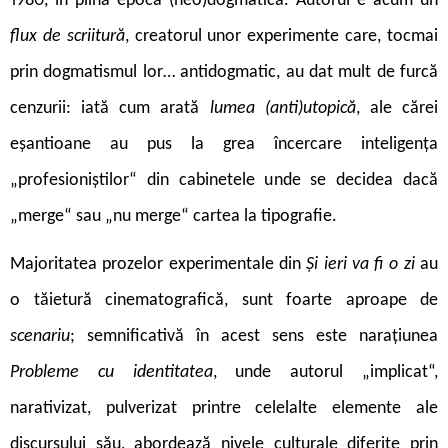
1980, în plină epocă (neo)dogmatică. Autorul e acum un
flux de scriitură
,
creatorul unor experimente care, tocmai
prin dogmatismul lor… antidogmatic, au dat mult de furcă
cenzurii: iată cum arată
lumea (anti)utopică
,
ale cărei
eșantioane au pus la grea încercare inteligența
„profesioniștilor“ din cabinetele unde se decidea dacă
„merge“ sau „nu merge“ cartea la tipografie.
Majoritatea prozelor experimentale din
Și ieri va fi o zi
au
o tăietură cinemato­grafică, sunt foarte aproape de
scenariu
;
semnificativă în acest sens este narațiunea
Probleme cu identitatea
,
unde autorul „implicat“,
narativizat, pulverizat printre celelalte elemente ale
discursului său, abordează nivele culturale diferite prin