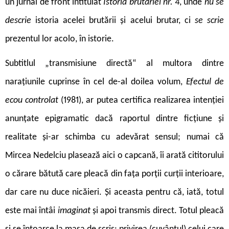
un jurnal de front intitulat
Istoria brutăriei nr. 4
, unde
nu se
descrie
istoria acelei brutării și acelui brutar, ci
se scrie
prezentul lor acolo, în istorie.
Subtitlul „transmisiune directă“ al multora dintre
narațiunile cuprinse în cel de-al doilea volum,
Efectul de
ecou controlat
(1981), ar putea certifica realizarea intenției
anunțate epigramatic dacă raportul dintre ficțiune și
realitate și-ar schimba cu adevărat sensul; numai că
Mircea Nedelciu plasează aici o capcană, îi arată cititorului
o cărare bătută care pleacă din fața porții curții interioare,
dar care nu duce nicăieri. Și aceasta pentru că, iată, totul
este mai întâi
imaginat
și apoi transmis direct. Totul pleacă