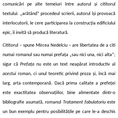
comunicări pe alte temeiuri între autorul și cititorul
textului: „arătând“ procedeul scrierii, autorul își provoacă
interlocutorii, le cere participarea la construcția edificiului
epic, îi invită să producă literatură.
Cititorul – spune Mircea Nedelciu – are libertatea de a citi
numai romanul sau numai prefața „sau nici una, nici alta“;
sigur că
Prefața
nu este un text neapărat intro­ductiv al
acestui
roman, ci unul teoretic privind proza și, încă mai
larg, arta contem­porană. Dacă prima calitate a prefeței
este exactitatea observațiilor, bine alimentate dintr-o
bibliografie asumată, romanul
Tratament fabulatoriu
este
un bun exemplu pentru posibilitățile pe care le-a deschis