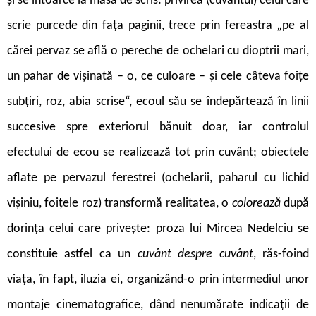
și se întoarce la masa de scris: privirea (cuvântul) celui care
scrie purcede din fața paginii, trece prin fereastra „pe al
cărei pervaz se află o pereche de ochelari cu dioptrii mari,
un pahar de vișinată – o, ce culoare – și cele câteva foițe
subțiri, roz, abia scrise“, ecoul său se îndepărtează în linii
succesive spre exteriorul bănuit doar, iar controlul
efectului de ecou se realizează tot prin cuvânt; obiectele
aflate pe pervazul ferestrei (ochelarii, paharul cu lichid
vișiniu, foițele roz) transformă realitatea, o
colorează
după
dorința celui care privește: proza lui Mircea Nedelciu se
constituie astfel ca un
cuvânt despre cuvânt
, răs-foind
viața, în fapt, iluzia ei, organizând-o prin intermediul unor
montaje cinematografice, dând nenumărate indicații de