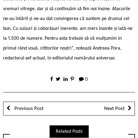
vremuri vitrege, dar și să continuăm să fim noi înșine. Ata­curile
ne-au întărit și ne-au dat convingerea că suntem pe drumul cel
bun. Cu suișuri și coborâșuri inerente, am mers înainte și iată-ne
la 1.500 de numere. Pentru asta trebuie să vă mulțumim în
primul rând vouă, cititorilor noștri“, notează Andreea Pora,
redactorul-șef actual, în editorialul numărului aniversar.
0
Previous Post
Next Post
Related Posts