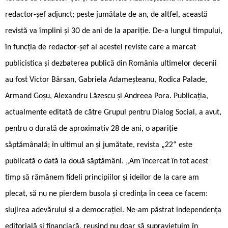
redactor-șef adjunct; peste jumătate de an, de altfel, această
revistă va împlini și 30 de ani de la apariție. De-a lungul timpului,
în funcția de redactor-șef al acestei reviste care a marcat
publicistica și dezbaterea publică din România ultimelor decenii
au fost Victor Bârsan, Gabriela Adameșteanu, Rodica Palade,
Armand Goșu, Alexandru Lăzescu și Andreea Pora. Publicația,
actualmente editată de către Grupul pentru Dialog Social, a avut,
pentru o durată de aproximativ 28 de ani, o apariție
săptămânală; în ultimul an și jumătate, revista „22“ este
publicată o dată la două săptămâni. „Am încercat în tot acest
timp să rămânem fideli principiilor și ideilor de la care am
plecat, să nu ne pierdem busola și cre­din­ța în ceea ce facem:
slujirea adevărului și a democrației. Ne-am păstrat indepen­dența
editorială și financiară, reu­șind nu doar să supra­viețuim în