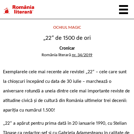
OCHIUL MAGIC
„22“ de 1500 de ori
Cronicar
România literară
nr. 34/2019
Exemplarele cele mai recente ale revistei „22“ – cele care sunt
la chioșcuri începând cu data de 30 iulie – marchează o
aniversare rotundă a uneia dintre cele mai importante reviste de
atitudine civică și de cultură din România ultimelor trei decenii:
apariția cu numărul 1.500!
„22“ a apărut pentru prima dată în 20 ianuarie 1990, cu Stelian
Tănase ca redactor-șef și cu Gabriela Adameșteanu în calitate de