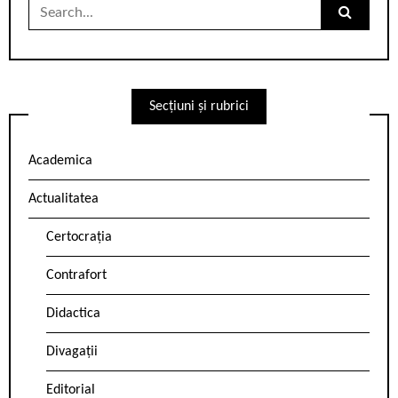
Search
for:
Secțiuni și rubrici
Academica
Actualitatea
Certocrația
Contrafort
Didactica
Divagații
Editorial