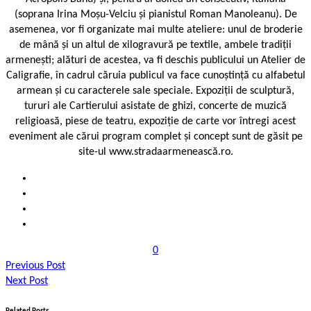
(soprana Irina Moșu-Velciu și pianistul Roman Manoleanu). De
asemenea, vor fi organizate mai multe ateliere: unul de broderie
de mână și un altul de xilogravură pe textile, ambele tradiții
armenești; alături de acestea, va fi deschis publicului un Atelier de
Caligrafie, în cadrul căruia publicul va face cunoștință cu alfabetul
armean și cu caracterele sale speciale. Expoziții de sculptură,
tururi ale Cartierului asistate de ghizi, concerte de muzică
religioasă, piese de teatru, expoziție de carte vor întregi acest
eveniment ale cărui program complet și concept sunt de găsit pe
site-ul www.stradaarmenească.ro.
0
Previous Post
Next Post