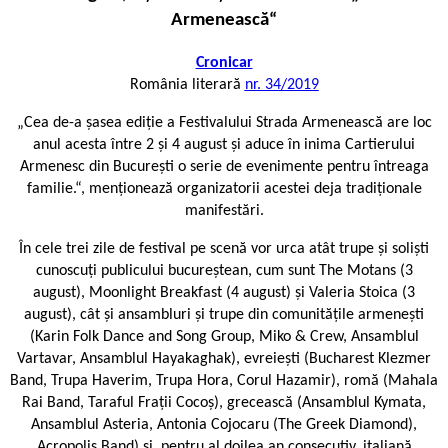
Armenească“
Cronicar
România literară
nr. 34/2019
„Cea de-a șasea ediție a Festivalului Strada Armenească are loc
anul acesta între 2 și 4 august și aduce în inima Cartierului
Armenesc din București o serie de evenimente pentru întreaga
familie.“, menționează organizatorii acestei deja tradiționale
manifestări.
În cele trei zile de festival pe scenă vor urca atât trupe și soliști
cunoscuți publicului bucureștean, cum sunt The Motans (3
august), Moonlight Breakfast (4 august) și Valeria Stoica (3
august), cât și ansambluri și trupe din comunitățile armenești
(Karin Folk Dance and Song Group, Miko & Crew, Ansamblul
Vartavar, Ansamblul Hayakaghak), evreiești (Bucharest Klezmer
Band, Trupa Haverim, Trupa Hora, Corul Hazamir), romă (Mahala
Rai Band, Taraful Frații Cocoș), grecească (Ansamblul Kymata,
Ansamblul Asteria, Antonia Cojocaru (The Greek Diamond),
Acropolis Band) și, pentru al doilea an consecutiv, italiană