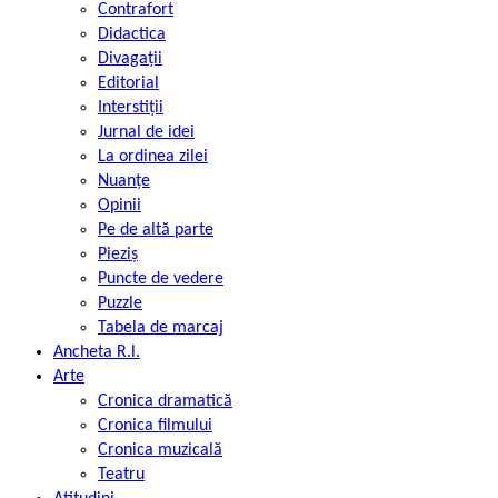
Contrafort
Didactica
Divagații
Editorial
Interstiții
Jurnal de idei
La ordinea zilei
Nuanțe
Opinii
Pe de altă parte
Pieziș
Puncte de vedere
Puzzle
Tabela de marcaj
Ancheta R.l.
Arte
Cronica dramatică
Cronica filmului
Cronica muzicală
Teatru