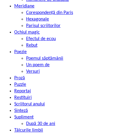
Meridiane
Corespondență din Paris
Hexagonale
Parisul scriitorilor
Ochiul magic
Efectul de ecou
Rebut
Poezie
Poemul săptămânii
Un poem de
Versuri
Proză
Puzzle
Reportaj
Restituiri
Scriitorul anului
Sinteză
Supliment
După 30 de ani
Tâlcurile limbii