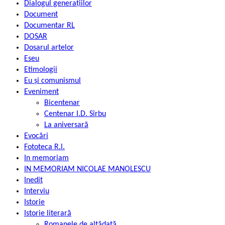
Dialogul generațiilor
Document
Documentar RL
DOSAR
Dosarul artelor
Eseu
Etimologii
Eu și comunismul
Eveniment
Bicentenar
Centenar I.D. Sîrbu
La aniversară
Evocări
Fototeca R.l.
In memoriam
IN MEMORIAM NICOLAE MANOLESCU
Inedit
Interviu
Istorie
Istorie literară
Romanele de altădată