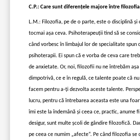
C.P.: Care sunt diferențele majore între filozofia
L.M.: Filozofia, pe de o parte, este o disciplină ș
tocmai așa ceva. Psihoterapeuții tind să se consid
când vorbesc în limbajul lor de specialitate spun
psihoterapii. Ei spun că e vorba de ceva care trebu
de anxietate. Or, noi, filozofii nu ne întrebăm așa
dimpotrivă, ce e în regulă, ce talente poate că nu
facem pentru a-ți dezvolta aceste talente. Perspe
lucru, pentru că întrebarea aceasta este una foa
îmi este la îndemână și ceea ce, practic, anume fil
desigur, sunt multe școli de gândire filozofică. Da
pe ceea ce numim „afecte“. Pe când filozofia se 