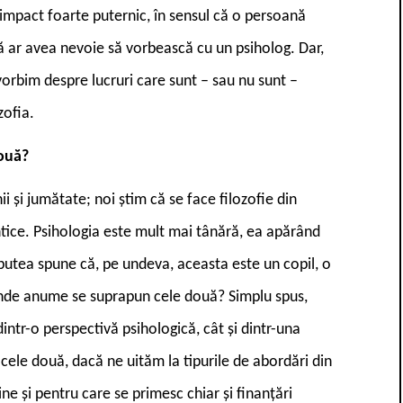
 impact foarte puternic, în sensul că o persoană
 ar avea nevoie să vorbească cu un psiholog. Dar,
orbim despre lucruri care sunt – sau nu sunt –
zofia.
două?
i și jumătate; noi știm că se face filozofie din
ntice. Psihologia este mult mai tânără, ea apărând
m putea spune că, pe undeva, aceasta este un copil, o
, unde anume se suprapun cele două? Simplu spus,
ntr-o perspectivă psihologică, cât și dintr-una
cele două, dacă ne uităm la tipurile de abordări din
ne și pentru care se primesc chiar și finanțări