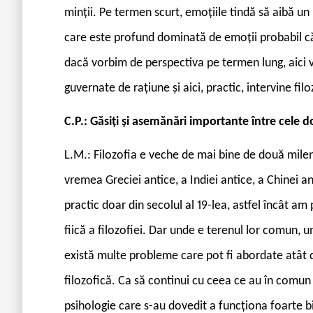
minții. Pe termen scurt, emoțiile tindă să aibă un
care este profund dominată de emoții probabil că
dacă vorbim de perspectiva pe termen lung, aici v
guvernate de rațiune și aici, practic, intervine filo
C.P.: Găsiți și asemănări importante între cele 
L.M.: Filozofia e veche de mai bine de două mileni
vremea Greciei antice, a Indiei antice, a Chinei a
practic doar din secolul al 19-lea, astfel încât a
fiică a filozofiei. Dar unde e terenul lor comun
există multe probleme care pot fi abordate atât di
filozofică. Ca să continui cu ceea ce au în comun 
psihologie care s-au dovedit a funcționa foarte bi