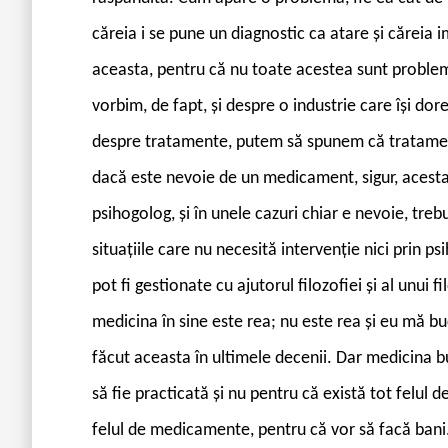
căreia i se pune un diagnostic ca atare și căreia i
aceasta, pentru că nu toate acestea sunt probleme 
vorbim, de fapt, și despre o industrie care își do
despre tratamente, putem să spunem că tratament
dacă este nevoie de un medicament, sigur, acesta
psihogolog, și în unele cazuri chiar e nevoie, tre
situațiile care nu necesită intervenție nici prin p
pot fi gestionate cu ajutorul filozofiei și al unui
medicina în sine este rea; nu este rea și eu mă 
făcut aceasta în ultimele decenii. Dar medicina 
să fie practicată și nu pentru că există tot felul
felul de medicamente, pentru că vor să facă bani