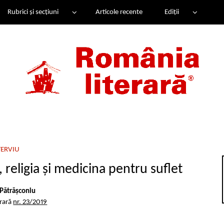
Rubrici și secțiuni
Articole recente
Ediții
TERVIU
 religia și medicina pentru suflet
 Pătrășconiu
erară
nr. 23/2019