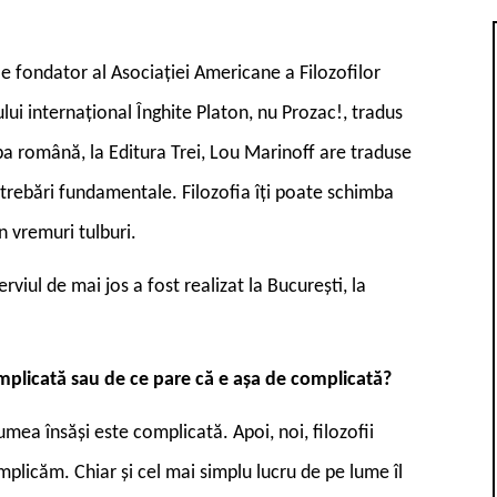
le fondator al Asociației Americane a Filozofilor
lui internațional Înghite Platon, nu Prozac!, tradus
imba română, la Editura Trei, Lou Marinoff are traduse
Întrebări fundamentale. Filozofia îți poate schimba
în vremuri tulburi.
rviul de mai jos a fost realizat la București, la
omplicată sau de ce pare că e așa de complicată?
umea însăși este complicată. Apoi, noi, filozofii
omplicăm. Chiar și cel mai simplu lucru de pe lume îl