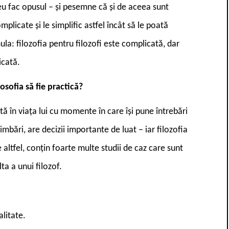
eu fac opusul – și pesemne că și de aceea sunt
mplicate și le simplific astfel încât să le poată
la: filozofia pentru filozofi este complicată, dar
icată.
losofia să fie practică?
 în viața lui cu momente în care își pune întrebări
himbări, are decizii importante de luat – iar filozofia
e altfel, conțin foarte multe studii de caz care sunt
lta a unui filozof.
alitate.