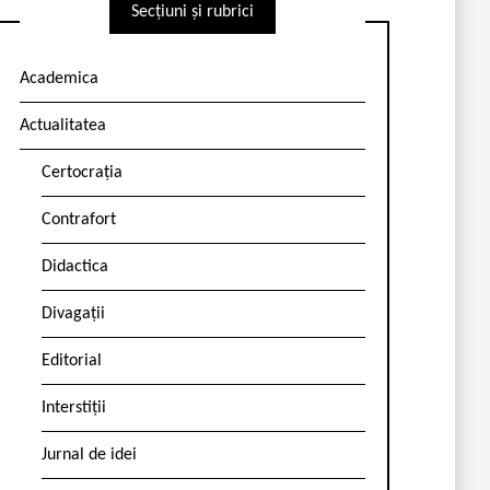
Secțiuni și rubrici
Academica
Actualitatea
Certocrația
Contrafort
Didactica
Divagații
Editorial
Interstiții
Jurnal de idei