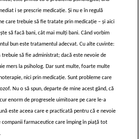
mediat i se prescrie medicație. Și nu e în regulă
care trebuie să fie tratate prin medicație – și aici
rește să facă bani, cât mai mulți bani. Când vorbim
ul bun este tratamentul adecvat. Cu alte cuvinte:
 trebuie să fie administrat; dacă este nevoie de
buie mers la psiholog. Dar sunt multe, foarte multe
sihoterapie, nici prin medicație. Sunt probleme care
 filozof. Nu o să spun, departe de mine acest gând, că
bucur enorm de progresele uimitoare pe care le-a
bună este aceea care e practicată pentru că e nevoie
 de companii farmaceutice care împing în piață tot
.