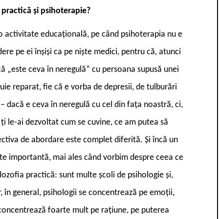
 practică și psihoterapie?
i o activitate educațională, pe când psihoterapia nu e
ere pe ei înșiși ca pe niște medici, pentru că, atunci
 că „este ceva în neregulă“ cu persoana supusă unei
ie reparat, fie că e vorba de depresii, de tulburări
 – dacă e ceva în neregulă cu cel din fața noastră, ci,
 ți le-ai dezvoltat cum se cuvine, ce am putea să
ctiva de abordare este complet diferită. Și încă un
rte importantă, mai ales când vorbim despre ceea ce
ozofia practică: sunt multe școli de psihologie și,
r, în general, psihologii se concentrează pe emoții,
concentrează foarte mult pe rațiune, pe puterea