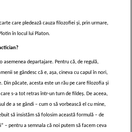
o carte care pledează cauza filozofiei și, prin urmare,
Plotin în locul lui Platon.
ractician?
 o asemenea departajare. Pentru că, de regulă,
menii se gândesc că e, așa, cineva cu capul în nori,
. Din păcate, acesta este un rău pe care filozofia și
n care s-a tot retras într-un turn de fildeș. De aceea,
sul de a se gândi – cum o să vorbească el cu mine,
buit să insistăm să folosim această formulă – de
fiei“ – pentru a semnala că noi putem să facem ceva