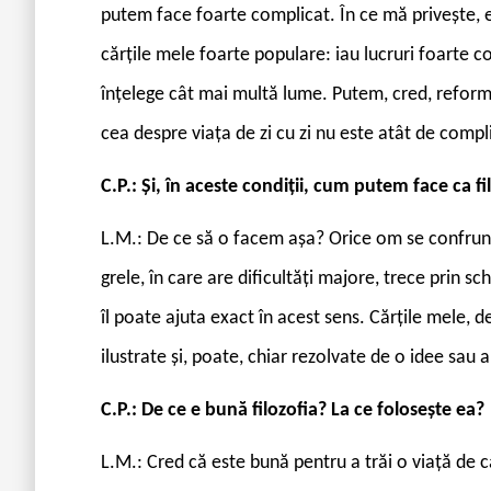
putem face foarte complicat. În ce mă privește, 
cărțile mele foarte populare: iau lucruri foarte co
înțelege cât mai multă lume. Putem, cred, reformu
cea despre viața de zi cu zi nu este atât de compl
C.P.: Și, în aceste condiții, cum putem face ca fi
L.M.: De ce să o facem așa? Orice om se confruntă
grele, în care are dificultăți majore, trece prin sc
îl poate ajuta exact în acest sens. Cărțile mele, d
ilustrate și, poate, chiar rezolvate de o idee sau a
C.P.: De ce e bună filozofia? La ce folosește ea?
L.M.: Cred că este bună pentru a trăi o viață de c