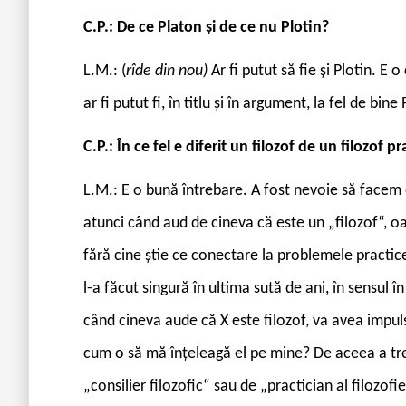
C.P.: De ce Platon și de ce nu Plotin?
L.M.: (
rîde din nou)
Ar fi putut să fie și Plotin. E 
ar fi putut fi, în titlu și în argument, la fel de bine 
C.P.: În ce fel e diferit un filozof de un filozof p
L.M.: E o bună întrebare. A fost nevoie să facem
atunci când aud de cineva că este un „filozof“, oa
fără cine știe ce conectare la problemele practice
l-a făcut singură în ultima sută de ani, în sensul î
când cineva aude că X este filozof, va avea impul
cum o să mă înțeleagă el pe mine? De aceea a tre
„consilier filozofic“ sau de „practician al filozo