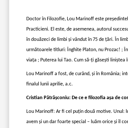
Doctor în Filozofie, Lou Marinoff este președinte
Practicieni. El este, de asemenea, autorul succesu
în douăzeci de limbi și vândut în 75 de țări. În l
următoarele titluri: Înghite Platon, nu Prozac! ; 
viața ; Puterea lui Tao. Cum să-ți găsești liniștea 
Lou Marinoff a fost, de curând, și în România; inte
finalul lunii aprilie, a.c.
Cristian Pătrășconiu: De ce e filozofia așa de c
Lou Marinoff: Ar fi cel puțin două motive. Unul: l
avem și un dar foarte special – luăm orice și îl c