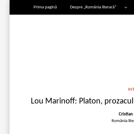
Prima pagină
Despre „România literară”
IN
Lou Marinoff: Platon, prozacul,
Cristian
România lit