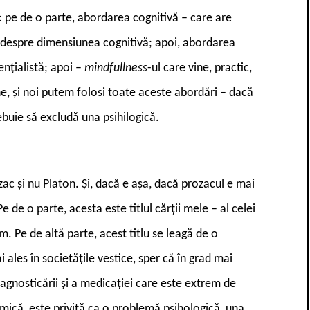
: pe de o parte, abordarea cognitivă – care are
ci despre dimensiunea cognitivă; apoi, abordarea
tențialistă; apoi –
mindfullness
-ul care vine, practic,
ine, și noi putem folosi toate aceste abordări – dacă
ebuie să excludă una psihilogică.
zac și nu Platon. Și, dacă e așa, dacă prozacul e mai
e de o parte, acesta este titlul cărții mele – al celei
. Pe de altă parte, acest titlu se leagă de o
ales în societățile vestice, sper că în grad mai
agnosticării și a medicației care este extrem de
mică, este privită ca o problemă psihologică, una