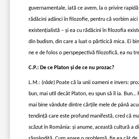
guvernamentale, iată ce avem, la o privire rapidă
rădăcini adânci în filozofie, pentru că vorbim ai
existențialistă – și ea cu rădăcini în filozofia exis
din budism, din care a luat o părticică mica. Ei b
ne e de folos o perspepectivă filozofică, ea nu tr
C.P.: De ce Platon și de ce nu prozac?
L.M.: (
râde
) Poate că la unii oameni e invers: pro
bun, mai util decât Platon, eu spun să îl ia. Bun… P
mai bine vândute dintre cărțile mele de până acum
tendință care este profund manifestă, cred că mai 
scăzut în România: și anume, această cultură a di
răspândită. Cum apare o problemă, fie ea cât de 