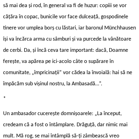
să mai dea și rod, în general va fi de huzur: copiii se vor
cățăra în copac, bunicile vor face dulceață, gospodinele
tinere vor umplea borș cu lăstari, iar baronul Münchhausen
își va încărca arma cu sâmburi și va purcede la vânătoare
de cerbi. Da, și încă ceva tare important: dacă, Doamne
ferește, va apărea pe ici-acolo câte o supărare în
comunitate, „împricinații” vor cădea la învoială: hai să ne
împăcăm sub vișinul nostru, la Ambasadă…”.
*
Un ambasador cucerește domnișoarele: „La început,
credeam că a fost o întâmplare. Drăguță, dar nimic mai
mult. Mă rog, se mai întâmplă să-ți zâmbească vreo