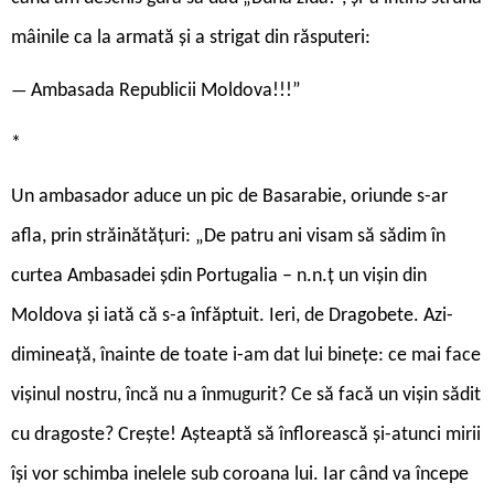
mâinile ca la armată și a strigat din răsputeri:
Ambasada Republicii Moldova!!!”
—
*
Un ambasador aduce un pic de Basarabie, oriunde s-ar
afla, prin străinătățuri: „De patru ani visam să sădim în
curtea Ambasadei șdin Portugalia – n.n.ț un vișin din
Moldova și iată că s-a înfăptuit. Ieri, de Dragobete. Azi-
dimineață, înainte de toate i-am dat lui binețe: ce mai face
vișinul nostru, încă nu a înmugurit? Ce să facă un vișin sădit
cu dragoste? Crește! Așteaptă să înflorească și-atunci mirii
își vor schimba inelele sub coroana lui. Iar când va începe