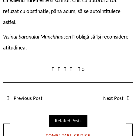
că Valeriu Turea este și scriitor. Chit că autorul a tot
refuzat cu obstinație, până acum, să se autointituleze
astfel.
Vișinul baronului Münchhausen
îl obligă să își reconsidere
atitudinea.
0
Previous Post
Next Post
Related Posts
COMENTARII CRITICE