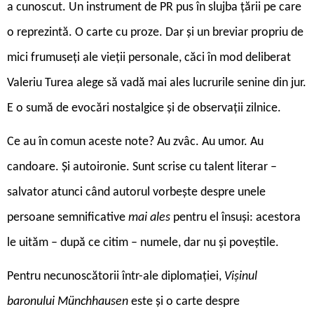
a cunoscut. Un instrument de PR pus în slujba țării pe care
o reprezintă. O carte cu proze. Dar și un breviar propriu de
mici frumuseți ale vieții personale, căci în mod deliberat
Valeriu Turea alege să vadă mai ales lucrurile senine din jur.
E o sumă de evocări nostalgice și de observații zilnice.
Ce au în comun aceste note? Au zvâc. Au umor. Au
candoare. Și autoironie. Sunt scrise cu talent literar –
salvator atunci când autorul vorbește despre unele
persoane semnificative
mai ales
pentru el însuși: acestora
le uităm – după ce citim – numele, dar nu și poveștile.
Pentru necunoscătorii într-ale diplomației,
Vișinul
baronului Münchhausen
este și o carte despre