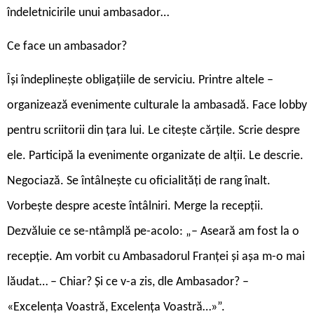
îndeletnicirile unui ambasador…
Ce face un ambasador?
Își îndeplinește obligațiile de serviciu. Printre altele –
organizează evenimente culturale la ambasadă. Face lobby
pentru scriitorii din țara lui. Le citește cărțile. Scrie despre
ele. Participă la evenimente organizate de alții. Le descrie.
Negociază. Se întâlnește cu oficialități de rang înalt.
Vorbește despre aceste întâlniri. Merge la recepții.
Dezvăluie ce se-ntâmplă pe-acolo: „– Aseară am fost la o
recepție. Am vorbit cu Ambasadorul Franței și așa m-o mai
lăudat… – Chiar? Și ce v-a zis, dle Ambasador? –
«Excelența Voastră, Excelența Voastră…»”.