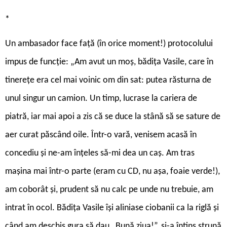
*
Un ambasador face față (în orice moment!) protocolului
impus de funcție: „Am avut un moș, bădița Vasile, care în
tinerețe era cel mai voinic om din sat: putea răsturna de
unul singur un camion. Un timp, lucrase la cariera de
piatră, iar mai apoi a zis că se duce la stână să se sature de
aer curat păscând oile. Într-o vară, venisem acasă în
concediu și ne-am înțeles să-mi dea un caș. Am tras
mașina mai într-o parte (eram cu CD, nu așa, foaie verde!),
am coborât și, prudent să nu calc pe unde nu trebuie, am
intrat în ocol. Bădița Vasile își aliniase ciobanii ca la riglă și
când am deschis gura să dau „Bună ziua!”, și-a întins strună