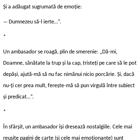
Și a adăugat sugrumată de emoție:
Dumnezeu să-l ierte…”.
—
*
Un ambasador se roagă, plin de smerenie: „Dă-mi,
Doamne, sănătate la trup și la cap, tristeți pe care să le pot
depăși, ajută-mă să nu fac nimănui nicio porcărie. Și, dacă
nu-ți cer prea mult, ferește-mă să pun virgulă între subiect
și predicat…”.
*
În sfârșit, un ambasador își dresează nostalgiile. Cele mai
reușite pagini de carte
(și cele mai emoționante) sunt