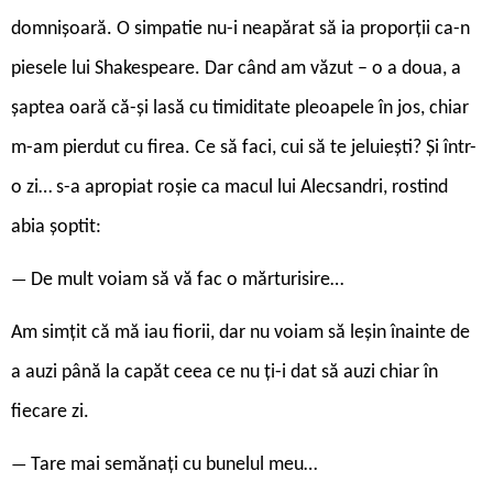
domnișoară. O simpatie nu-i neapărat să ia proporții ca-n
piesele lui Shakespeare. Dar când am văzut – o a doua, a
șaptea oară că-și lasă cu timiditate pleoapele în jos, chiar
m-am pierdut cu firea. Ce să faci, cui să te jeluiești? Și într-
o zi… s-a apropiat roșie ca macul lui Alecsandri, rostind
abia șoptit:
De mult voiam să vă fac o mărturisire…
—
Am simțit că mă iau fiorii, dar nu voiam să leșin înainte de
a auzi până la capăt ceea ce nu ți-i dat să auzi chiar în
fiecare zi.
Tare mai semănați cu bunelul meu…
—