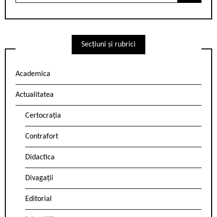
Secțiuni și rubrici
Academica
Actualitatea
Certocrația
Contrafort
Didactica
Divagații
Editorial