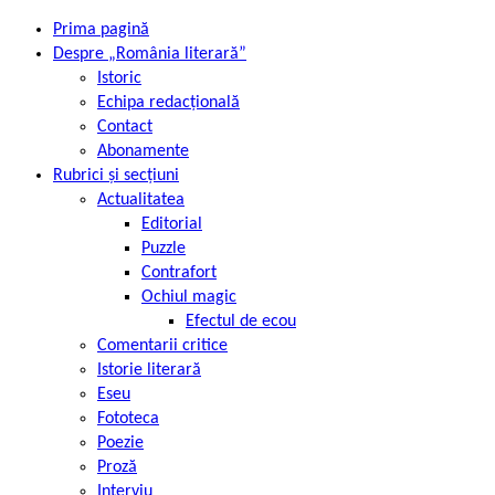
Prima pagină
Despre „România literară”
Istoric
Echipa redacțională
Contact
Abonamente
Rubrici și secțiuni
Actualitatea
Editorial
Puzzle
Contrafort
Ochiul magic
Efectul de ecou
Comentarii critice
Istorie literară
Eseu
Fototeca
Poezie
Proză
Interviu