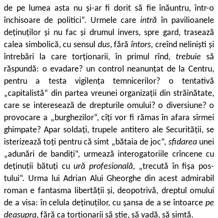
de pe lumea asta nu și-ar fi dorit să fie înăuntru, într-o
închisoare de politici“. Urmele care
intră
în pavilioanele
deținuților și nu fac și drumul invers, spre gard, trasează
calea simbolică, cu sensul
dus
, fără
întors
, creînd neliniști și
întrebări la care torționarii, în primul rînd,
trebuie
să
răspundă: o evadare? un control neanunțat de la Centru,
pentru a testa vigilența temnicerilor? o tentativă
„capitalistă“ din partea vreunei organizații din străinătate,
care se interesează de drepturile omului? o diversiune? o
provocare a „burghezilor“, cîți vor fi rămas în afara sîrmei
ghimpate? Apar soldați, trupele antitero ale Securității, se
isterizează toți pentru că simt „bătaia de joc“,
sfidarea
unei
„adunări de bandiți“, urmează interogatoriile crîncene cu
deținuții bătuți cu
ură profesională
, „trecută în fișa pos­
tului“. Urma lui Adrian Alui Gheorghe din acest admirabil
roman e fantasma libertății și, deopotrivă, dreptul omului
de a visa: în celula deținuților, cu șansa
de a se întoarce
pe
deasupra
, fără ca torționarii să știe, să vadă, să simtă.