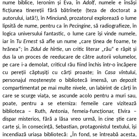
nume biblice, Ieronim și Eva, în
Adolf
, numele e însăși
ficțiunea tinereții fără bătrînețe (teza de doctorat a
autorului, iată!), în
Minciună
, prozatorul explorează o lume
lipsită de nume, pentru ca în
Pecingine
, să radiografieze, în
logica universului fantastic, o lume care își vinde numele,
iar în
Tu Ernest
să afle un nume „care ținea de foame, te
hrănea“; în
Zidul de hîrtie
, un critic literar „rău“ e răpit și
dus la un proces de reeducare de către autorii volumelor,
pe care i-a demolat, criticul rău fiind închis într-o încăpere
cu pereții căptușiți cu cărți proaste; în
Casa vîntului
,
personajul moștenește o biblio­tecă imensă, un depozit
compartimentat pe mai multe nivele, un labi­rint de cărți în
care se scurge viața, se ascunde acolo pentru a muri sau,
poate, pentru a se eterniza: femeile care vizitează
biblioteca – Ruth, Antonia, femeia-funcționar, Elvira –
dispar misterios, fără a lăsa vreo urmă, în cine știe care
carte și, în consecință, Sebastian, protagonistul textului, își
incendiază uriașa bibliotecă: „În fond, se întreabă acesta,