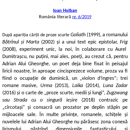
Ioan Holban
România literară
nr. 6/2019
Goliath
(1999),
a romanului
După apariția cărții de proze scurte
Bătrînul și Marta
(2002) și a unui text epic epistolar,
Frig
(2008), experiment unic, la noi, în cola­borare cu Aurel
Dumitrașcu, nu puțini, mai ales, poeți, au crezut că, pentru
Adrian Alui Gheorghe, un poet deja bine fixat în peisa­jul
liricii noastre, în aproape cincisprezece volume, proza va fi
fiind o ocupație de duminică, un „violon d’Ingres“; trei
romane ma­sive,
Urma
(2013),
Laika
(2014),
Luna Zadar
(2016) și o carte de „proze scurte, medii și lungi“,
Zugzwang
sau Strada cu o singură ieșire
(2018) contrazic pe
„cîrcotași“ și consacră un prozator pe deplin stăpîn pe
mijloacele sale. În multe privințe, romanele, schițele și
nuvelele lui Adrian Alui Gheorghe nu părăsesc zona conexă
li­rismului, păstrînd dimensiunile fantasticului și