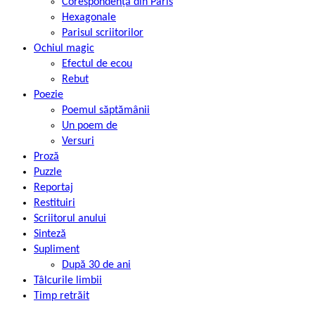
Corespondență din Paris
Hexagonale
Parisul scriitorilor
Ochiul magic
Efectul de ecou
Rebut
Poezie
Poemul săptămânii
Un poem de
Versuri
Proză
Puzzle
Reportaj
Restituiri
Scriitorul anului
Sinteză
Supliment
După 30 de ani
Tâlcurile limbii
Timp retrăit