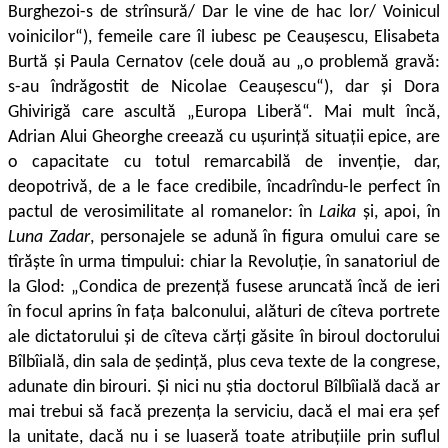
Burghezoi-s de strînsură/ Dar le vine de hac lor/ Voinicul
voinicilor“), femeile care îl iubesc pe Ceaușescu, Elisabeta
Burtă și Paula Cernatov (cele două au „o problemă gravă:
s-au îndrăgostit de Nicolae Ceaușescu“), dar și Dora
Ghivirigă care ascultă „Europa Liberă“. Mai mult încă,
Adrian Alui Gheorghe creează cu ușurință situații epice, are
o capacitate cu totul remarcabilă de invenție, dar,
deopotrivă, de a le face credibile, încadrîndu-le perfect în
pactul de verosimilitate al romanelor: în
Laika
și, apoi, în
Luna Zadar
, personajele se adună în figura omului care se
tîrăște în ur­ma timpului: chiar la Revoluție, în sanatoriul de
la Glod: „Condica de prezență fusese aruncată încă de ieri
în focul aprins în fața balconului, alături de cîteva portrete
ale dictatorului și de cîteva cărți găsite în biroul doctorului
Bîlbîială, din sala de ședin­ță, plus ceva texte de la congrese,
adunate din birouri. Și nici nu știa doctorul Bîlbîială dacă ar
mai trebui să facă prezența la serviciu, dacă el mai era șef
la unitate, dacă nu i se luaseră toate atribuțiile prin suflul