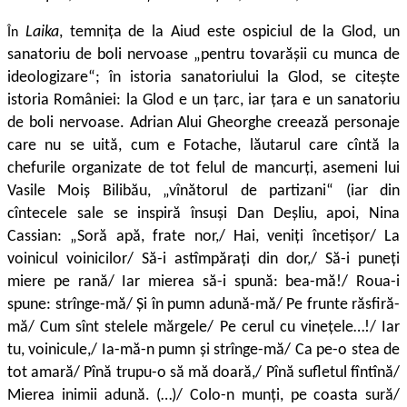
Laika
, temnița de la Aiud este ospiciul de la Glod, un
În
sanatoriu de boli nervoase „pentru tovarășii cu munca de
ideologizare“; în istoria sanatoriului la Glod, se citește
istoria României: la Glod e un țarc, iar țara e un sanato­riu
de boli nervoase. Adrian Alui Gheorghe creează personaje
care nu se uită, cum e Fotache, lăutarul care cîntă la
chefurile organizate de tot felul de mancurți, asemeni lui
Vasile Moiș Bilibău, „vînătorul de partiza­ni“ (iar din
cîntecele sale se inspiră însuși Dan Deșliu, apoi, Nina
Cassian: „Soră apă, frate nor,/ Hai, veniți încetișor/ La
voini­cul voinicilor/ Să-i astîmpărați din dor,/ Să-i puneți
miere pe ra­nă/ Iar mierea să-i spună: bea-mă!/ Roua-i
spune: strînge-mă/ Și în pumn adună-mă/ Pe frunte răsfiră-
mă/ Cum sînt stelele mărgele/ Pe cerul cu vinețele…!/ Iar
tu, voinicule,/ Ia-mă-n pumn și strînge-mă/ Ca pe-o stea de
tot amară/ Pînă trupu-o să mă doară,/ Pînă su­fletul fîntînă/
Mierea inimii adună. (…)/ Colo-n munți, pe coasta sură/