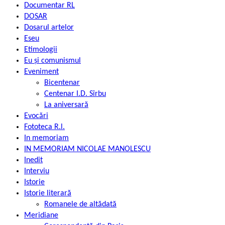
Documentar RL
DOSAR
Dosarul artelor
Eseu
Etimologii
Eu și comunismul
Eveniment
Bicentenar
Centenar I.D. Sîrbu
La aniversară
Evocări
Fototeca R.l.
In memoriam
IN MEMORIAM NICOLAE MANOLESCU
Inedit
Interviu
Istorie
Istorie literară
Romanele de altădată
Meridiane