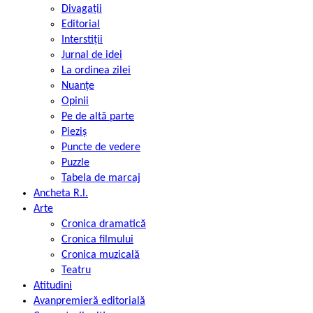
Divagații
Editorial
Interstiții
Jurnal de idei
La ordinea zilei
Nuanțe
Opinii
Pe de altă parte
Pieziș
Puncte de vedere
Puzzle
Tabela de marcaj
Ancheta R.l.
Arte
Cronica dramatică
Cronica filmului
Cronica muzicală
Teatru
Atitudini
Avanpremieră editorială