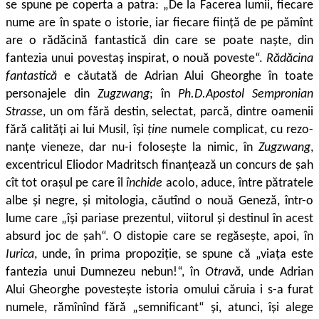
se spune pe coperta a patra: „De la Facerea lumii, fiecare
nume are în spate o istorie, iar fiecare ființă de pe pămînt
are o rădă­cină fantastică din care se poate naște, din
fantezia unui povestaș inspirat, o nouă poveste“.
Rădăcina
fantastică
e căutată de Adrian Alui Gheorghe în toate
personajele din
Zugzwang
; în
Ph.D.Apostol Sempronian
Strasse
, un om fără destin, selectat, parcă, dintre oame­nii
fără calități ai lui Musil, își
ține
numele complicat, cu rezo­
nanțe vieneze, dar nu-i folosește la nimic, în
Zugzwang
,
excentricul Eliodor Madritsch finanțează un concurs de șah
cît tot orașul pe ca­re îl
închide
acolo, aduce, între pătratele
albe și negre, și mitolo­gia, căutînd o nouă Geneză, într-o
lume care „își pariase prezentul, viitorul și destinul în acest
absurd joc de șah“. O distopie care se regăsește, apoi, în
Iurica
, unde, în prima propoziție, se spune că „viața este
fantezia unui Dumnezeu nebun!“, în
Otravă
, unde Adrian
Alui Gheorghe povestește istoria omului căruia i s-a furat
numele, rămînînd fără „semnificant“ și, atunci, își alege