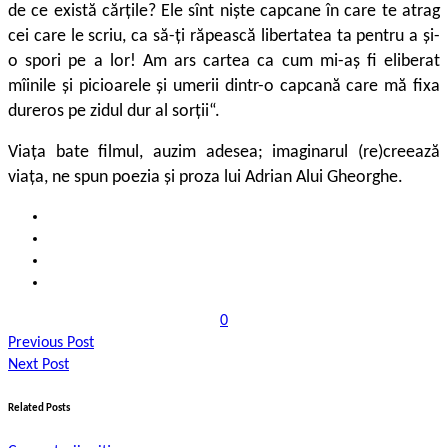
de ce există cărțile? Ele sînt niște capcane în care te atrag
cei care le scriu, ca să-ți răpească libertatea ta pentru a și-
o spori pe a lor! Am ars cartea ca cum mi-aș fi eliberat
mîinile și picioarele și umerii dintr-o capcană care mă fixa
dureros pe zidul dur al sorții“.
Viața bate filmul, auzim adesea; ima­ginarul (re)creează
viața, ne spun poezia și proza lui Adrian Alui Gheorghe.
0
Previous Post
Next Post
Related Posts