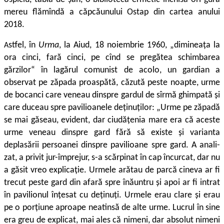
mereu flămîndă a căpcăunului Ostap din cartea anului
2018.
stfel, în
Urma
, la Aiud, 18 noiembrie 1960, „dimineața la
A
ora cinci, fară cinci, pe cînd se pregătea schimbarea
gărzilor“ în lagărul comunist de acolo, un gardian a
observat pe zăpada proaspătă, căzută peste noapte, urme
de bocanci care ve­neau dinspre gardul de sîrmă ghimpată și
care duceau spre pavilioa­nele deținuților: „Urme pe zăpadă
se mai găseau, evident, dar ciudă­țenia mare era că aceste
urme veneau dinspre gard fără să existe și varianta
deplasării persoanei dinspre pavilioane spre gard. A anali­
zat, a privit jur-împrejur, s-a scărpinat în cap încurcat, dar nu
a găsit vreo explicație. Urmele arătau de parcă cineva ar fi
trecut peste gard din afară spre înăuntru și apoi ar fi intrat
în pavilio­nul înțesat cu deținuți. Urmele erau clare și erau
pe o porțiune aproape neatinsă de alte urme. Lucrul în sine
era greu de explicat, mai ales că nimeni, dar absolut nimeni