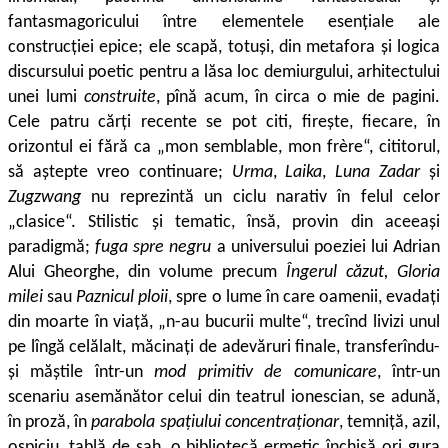
fantasmagoricului între elementele esențiale ale
construcției epice; ele scapă, totu­și, din metafora și logica
discursului poetic pentru a lăsa loc de­miurgului, arhitectului
unei lumi
construite
, pînă acum, în circa o mie de pagini.
Cele patru cărți recente se pot citi, firește, fiecare, în
orizontul ei fără ca „mon semblable, mon frère“, cititorul,
să aștepte vreo continuare;
Urma
,
Laika
,
Luna Zadar
și
Zugzwang
nu reprezintă un ciclu narativ în felul celor
„clasice“. Stilistic și tematic, însă, provin din aceeași
paradigmă;
fuga spre negru
a universului poeziei lui Adrian
Alui Gheorghe, din volume precum
Îngerul căzut, Gloria
milei
sau
Paznicul ploii
, spre o lume în care oamenii, evadați
din moarte în viață, „n-au bucurii multe“, trecînd livizi
unul
pe lîngă celălalt, măcinați de adevăruri finale, transferîndu-
și măștile într-un
mod primitiv de comunicare
, într-un
scenariu asemănător celui din teatrul ionescian, se adună,
în proză, în
parabola spațiului concentraționar
, temniță, azil,
ospiciu, tablă de șah, o bibliotecă ermetic închisă ori gura