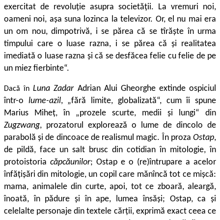
exercitat de revoluție asupra societății. La vremuri noi,
oameni noi, așa suna lozinca la televizor. Or, el nu mai era
un om nou, dimpotrivă, i se părea că se tîrăște în urma
timpului care o luase razna, i se părea că și realitatea
imediată o luase razna și că se desfăcea felie cu felie de pe
un miez fier­binte“.
Luna Zadar
Adrian Alui Gheorghe extinde ospiciul
Dacă în
într-o
lume-azil
, „fără limite, globalizată“, cum îi spune
Marius Miheț, în „prozele scurte, medii și lungi“ din
Zugzwang
, prozatorul explorează o lume de dincolo de
parabolă și de dincoace de realismul magic. În proza
Ostap
,
de pildă, face un salt brusc din cotidian în mitologie, în
protoistoria
căpcăunilor
; Ostap e o (re)întrupare a acelor
înfățișări din mitologie, un copil care mănîncă tot ce mișcă:
mama, animalele din curte, apoi, tot ce zboară, aleargă,
înoată, în pădure și în ape, lumea însăși; Ostap, ca și
celelalte personaje din textele cărții, exprimă exact ceea ce